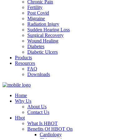
Chronic Pain
Fertility
Post Covid
Migraine
Radiation Injury
Sudden Hearing Loss
Surgical Recovery
Wound Healing
Diabetes
Diabetic Ulcers
Products
Resources
FAQ
Downloads
Home
Why Us
About Us
Contact Us
Hbot
What Is HBOT
Benefits Of HBOT On
Cardiology