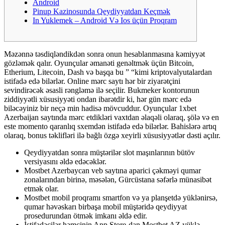
Android
Pinup Kazinosunda Qeydiyyatdan Keçmək
In Yuklemek – Android Və Ios üçün Proqram
Məzənnə təsdiqləndikdən sonra onun hesablanmasına kəmiyyət
gözləmək qalır. Oyunçular əmanəti genəltmək üçün Bitcoin,
Etherium, Litecoin, Dash və başqa bu ” “kimi kriptovalyutalardan
istifadə edə bilərlər. Online mərc saytı hər bir ziyarətçini
sevindirəcək əsasli rəngləmə ilə seçilir. Bukmeker kontorunun
ziddiyyətli xüsusiyyəti ondan ibarətdir ki, hər gün mərc edə
biləcəyiniz bir neçə min hadisə mövcuddur. Oyunçular 1xbet
Azerbaijan saytında mərc etdikləri vaxtdan əlaqəli olaraq, şölə və en
este momento qaranlıq sxemdən istifadə edə bilərlər. Bahislərə artıq
olaraq, bonus təklifləri ilə bağlı özgə xeyirli xüsusiyyətlər dəsti açılır.
Qeydiyyatdan sonra müştərilər slot maşınlarının bütöv
versiyasını əldə edəcəklər.
Mostbet Azerbaycan veb saytına aparici çəkməyi qumar
zonalarından birinə, məsələn, Gürcüstana səfərlə münasibət
etmək olar.
Mostbet mobil proqramı smartfon və ya planşetdə yüklənirsə,
qumar həvəskarı birbaşa mobil müştəridə qeydiyyat
prosedurundan ötmək imkanı əldə edir.
İstifadəçilər həmçinin App Store-dan Mostbet AZ yüklə