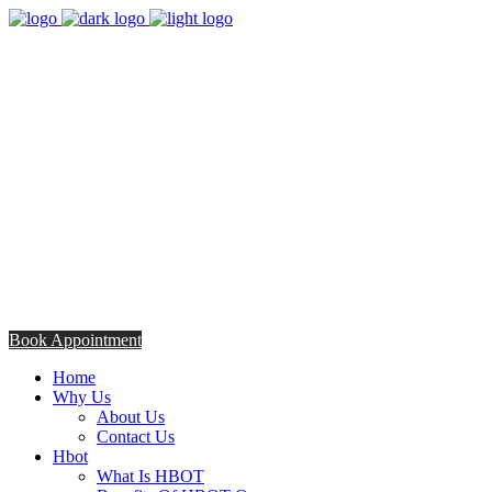
8:00am - 5:00pm
Opening Hours from Monday - Friday
Saturday 8:30am - 12: 30pm
+254706308685
Talk to us TODAY
Book Appointment
Home
Why Us
About Us
Contact Us
Hbot
What Is HBOT