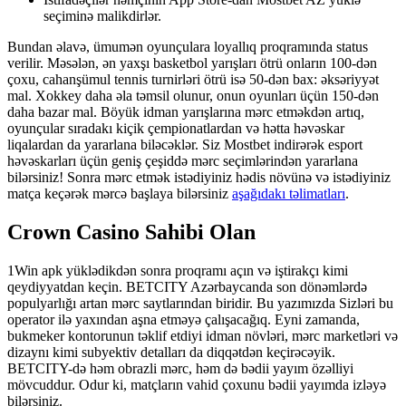
seçiminə malikdirlər.
Bundan əlavə, ümumən oyunçulara loyallıq proqramında status
verilir. Məsələn, ən yaxşı basketbol yarışları ötrü onların 100-dən
çoxu, cahanşümul tennis turnirləri ötrü isə 50-dən bax: əksəriyyət
mal. Xokkey daha əla təmsil olunur, onun oyunları üçün 150-dən
daha bazar mal. Böyük idman yarışlarına mərc etməkdən artıq,
oyunçular sıradakı kiçik çempionatlardan və hətta həvəskar
liqalardan da yararlana biləcəklər. Siz Mostbet indirərək esport
həvəskarları üçün geniş çeşiddə mərc seçimlərindən yararlana
bilərsiniz! Sonra mərc etmək istədiyiniz hədis növünə və istədiyiniz
matça keçərək mərcə başlaya bilərsiniz
aşağıdakı təlimatları
.
Crown Casino Sahibi Olan
1Win apk yüklədikdən sonra proqramı açın və iştirakçı kimi
qeydiyyatdan keçin. BETCITY Azərbaycanda son dönəmlərdə
populyarlığı artan mərc saytlarından biridir. Bu yazımızda Sizləri bu
operator ilə yaxından aşna etməyə çalışacağıq. Eyni zamanda,
bukmeker kontorunun təklif etdiyi idman növləri, mərc marketləri və
dizaynı kimi subyektiv detalları da diqqətdən keçirəcəyik.
BETCITY-də həm obrazli mərc, həm də bədii yayım özəlliyi
mövcuddur. Odur ki, matçların vahid çoxunu bədii yayımda izləyə
bilərsiniz.