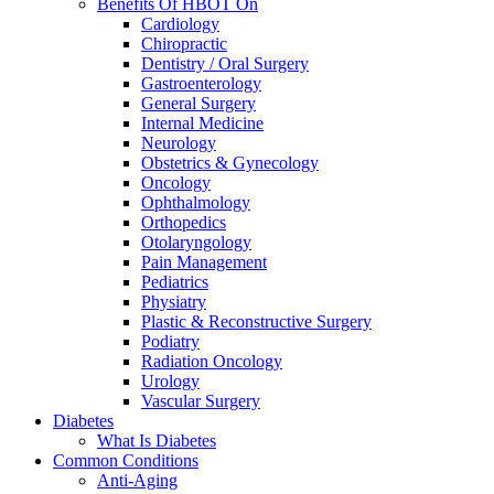
Benefits Of HBOT On
Cardiology
Chiropractic
Dentistry / Oral Surgery
Gastroenterology
General Surgery
Internal Medicine
Neurology
Obstetrics & Gynecology
Oncology
Ophthalmology
Orthopedics
Otolaryngology
Pain Management
Pediatrics
Physiatry
Plastic & Reconstructive Surgery
Podiatry
Radiation Oncology
Urology
Vascular Surgery
Diabetes
What Is Diabetes
Common Conditions
Anti-Aging