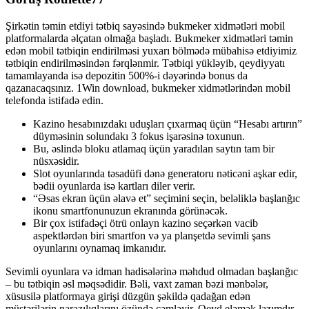
Şirkətin təmin etdiyi tətbiq sayəsində bukmeker xidmətləri mobil
platformalarda əlçatan olmağa başladı. Bukmeker xidmətləri təmin
edən mobil tətbiqin endirilməsi yuxarı bölmədə mübahisə etdiyimiz
tətbiqin endirilməsindən fərqlənmir. Tətbiqi yükləyib, qeydiyyatı
tamamlayanda isə depozitin 500%-i dəyərində bonus da
qazanacaqsınız. 1Win download, bukmeker xidmətlərindən mobil
telefonda istifadə edin.
Kazino hesabınızdakı uduşları çıxarmaq üçün “Hesabı artırın”
düyməsinin solundakı 3 fokus işarəsinə toxunun.
Bu, əslində bloku atlamaq üçün yaradılan saytın tam bir
nüsxəsidir.
Slot oyunlarında təsadüfi dənə generatoru nəticəni aşkar edir,
bədii oyunlarda isə kartları diler verir.
“Əsas ekran üçün əlavə et” seçimini seçin, beləliklə başlanğıc
ikonu smartfonunuzun ekranında görünəcək.
Bir çox istifadəçi ötrü onlayn kazino seçərkən vacib
aspektlərdən biri smartfon və ya planşetdə sevimli şans
oyunlarını oynamaq imkanıdır.
Sevimli oyunlara və idman hadisələrinə məhdud olmadan başlanğıc
– bu tətbiqin əsl məqsədidir. Bəli, vaxt zaman bəzi mənbələr,
xüsusilə platformaya girişi düzgün şəkildə qadağan edən
müştərilərin narazılıqlarını özündə cəmləyir. Qeyd eləmək lazımdır