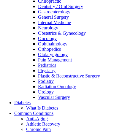
Chiropractic
Dentistry / Oral Surgery
Gastroenterology
General Surgery
Internal Medicine
Neurology
Obstetrics & Gynecology
Oncology
Ophthalmology
Orthopedics
Otolaryngology
Pain Management
Pediatrics
Physiatry
Plastic & Reconstructive Surgery
Podiatry
Radiation Oncology
Urology
Vascular Surgery
Diabetes
What Is Diabetes
Common Conditions
Anti-Aging
Athletic Recovery
Chronic Pain