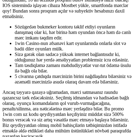
IOS sistemində işləyən cihaza Mostbet yükle, smartfonda mərclər
qoy! Bundan sonra proqram açılır və subyektiv hesabınızı daxil
etməlisiniz.
Sözügedən bukmeker kontoru təklif etdiyi oyunların
danışmaq olar ki, hər birinə həm oyundan öncə həm də canlı
mərc imkanı təqdim edir.
1win Casino-nun əfsanəvi kart oyunlarında onlarla slot və
bədii diler oyunları mülk.
Sizə gərək olan sadəcə yüksək internet bağlantısıdır ki,
olduğunuz hər yerdə əməliyyatları problemsiz icra edəsiniz.
Tam təsdiqləmə zamanı məhdudiyyətlər vur-tut ödəmə üsulu
ilə bağlı ola bilər.
5 civarına çatdıqda mərcinizin birini nağdlaşdıra bilərsiniz və
əzəmətli mərcinizlə asudə olaraq davam edə bilərsiniz.
Ancaq təyyarə qəzayə uğramadan, mərci satmasanız raundu
qazancsız tərk edəcəksiniz. Seçilmiş idmandan və hadisədən bağlı
olaraq, oyunçu komandaların qol vurub-vurmağacağına,
penaltı/silinmə, ara nəticələrinə mərc yerləşdirə bilər. Bu promo
1win com uz kodu qeydiyyatdan keçdiyiniz müddət sizə 500%
bonus verəcək və siz artıq vəsaitlə mərc etməyə başlaya bilərsiniz.
Biz qeydiyyatdan olmuş mobil bahisçilərin tətbiqimizdən istifadə
etməklə əldə etdikləri daha mühüm üstünlükləri növbəti paraqrafda
nəzərdən keçirəcəyik.