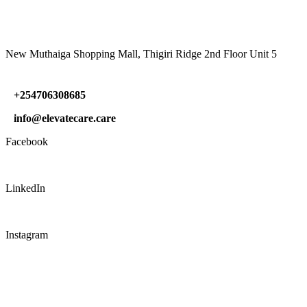
VISIT US
New Muthaiga Shopping Mall, Thigiri Ridge 2nd Floor Unit 5
+254706308685
info@elevatecare.care
Facebook
LinkedIn
Instagram
CONNECT WITH US