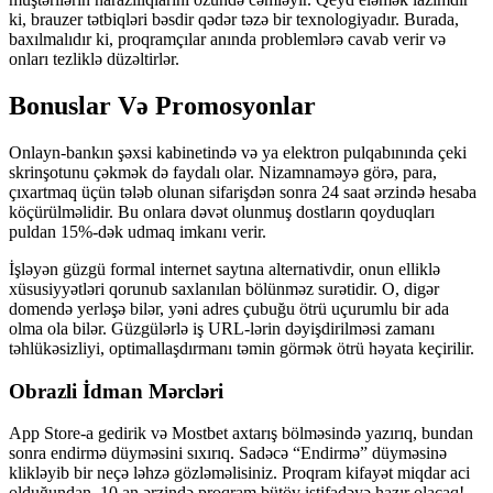
ki, brauzer tətbiqləri bəsdir qədər təzə bir texnologiyadır. Burada,
baxılmalıdır ki, proqramçılar anında problemlərə cavab verir və
onları tezliklə düzəltirlər.
Bonuslar Və Promosyonlar
Onlayn-bankın şəxsi kabinetində və ya elektron pulqabınında çeki
skrinşotunu çəkmək də faydalı olar. Nizamnaməyə görə, para,
çıxartmaq üçün tələb olunan sifarişdən sonra 24 saat ərzində hesaba
köçürülməlidir. Bu onlara dəvət olunmuş dostların qoyduqları
puldan 15%-dək udmaq imkanı verir.
İşləyən güzgü formal internet saytına alternativdir, onun elliklə
xüsusiyyətləri qorunub saxlanılan bölünməz surətidir. O, digər
domendə yerləşə bilər, yəni adres çubuğu ötrü uçurumlu bir ada
olma ola bilər. Güzgülərlə iş URL-lərin dəyişdirilməsi zamanı
təhlükəsizliyi, optimallaşdırmanı təmin görmək ötrü həyata keçirilir.
Obrazli İdman Mərcləri
App Store-a gedirik və Mostbet axtarış bölməsində yazırıq, bundan
sonra endirmə düyməsini sıxırıq. Sadəcə “Endirmə” düyməsinə
klikləyib bir neçə ləhzə gözləməlisiniz. Proqram kifayət miqdar aci
olduğundan, 10 an ərzində proqram bütöv istifadəyə hazır olacaq!