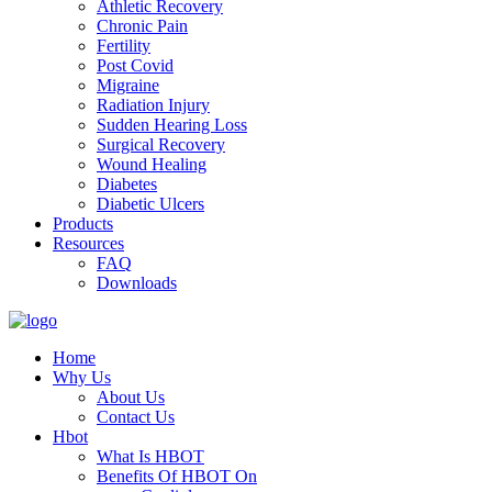
Athletic Recovery
Chronic Pain
Fertility
Post Covid
Migraine
Radiation Injury
Sudden Hearing Loss
Surgical Recovery
Wound Healing
Diabetes
Diabetic Ulcers
Products
Resources
FAQ
Downloads
Home
Why Us
About Us
Contact Us
Hbot
What Is HBOT
Benefits Of HBOT On