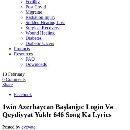
Fertility
Post Covid
Migraine
Radiation Injury
Sudden Hearing Loss
Surgical Recovery
Wound Healing
Diabetes
Diabetic Ulcers
Products
Resources
FAQ
Downloads
13
February
0
Comments
Share
Facebook
1win Azerbaycan Başlanğıc Login Və
Qeydiyyat Yukle 646 Song Ka Lyrics
Posted by
evevate