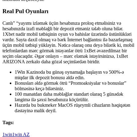
Real Pul Oyunları
Canlı” “yayımı izləmək üçün hesabınıza proloq etməlisiniz və
hesabınızda izafi məbləğli bir depozit etməniz tələb oluna bilər.
1Xbet nadir mobil tətbiqinin oyun və bahislər üzərində üstünlükləri
vardır. Sayta daxil olmaq və bərk İnternet bağlantısı ilə bazarlaşmaq
üçün mobil tətbiqi yükləyin. Nəticə olaraq onu deyə bilərik ki, mobil
telefonlardan mərc görmək istəyənlər ötrü 1xBet əvəzedilməz bir
seçim olacaqdır. Əgər onlayn – mərc eləmək istəyirsinizsə, 1xBet
ARIZONA zerkalo daha gözəl seçimlərdən biridir.
1Win Kazinoda bu günəş oynamağa başlayın və 500%-ə
miqdar ilk depozit bonusu əldə edin.
Bonusları əldə görmək ötrü “Promoaksiyalar və bonuslar”
bölməsinə keçə bilərsiniz.
100 manatdan daha məbləğlər standart olaraq 5 günədək
ləngimə ilə şəxsi hesabınıza köçürülür.
Hazırda bu bukmeker MacOS rüşeymli cihazların həqiqətən
dəstəyinə malik deyil.
Tags:
1win
1win AZ