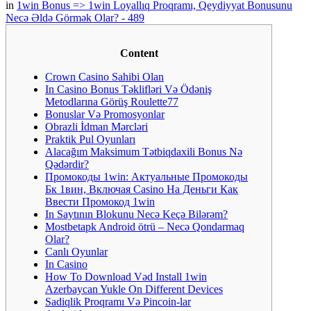
in
1win Bonus => 1win Loyallıq Proqramı, Qeydiyyat Bonusunu
Necə Əldə Görmək Olar? - 489
Content
Crown Casino Sahibi Olan
In Casino Bonus Təklifləri Və Ödəniş
Metodlarına Görüş Roulette77
Bonuslar Və Promosyonlar
Obrazli İdman Mərcləri
Praktik Pul Oyunları
Alacağım Maksimum Tətbiqdaxili Bonus Nə
Qədərdir?
Промокоды 1win: Актуальные Промокоды
Бк 1вин, Включая Casino На Деньги Как
Ввести Промокод 1win
In Saytının Blokunu Necə Keçə Bilərəm?
Mostbetapk Android ötrü – Necə Qondarmaq
Olar?
Canlı Oyunlar
In Casino
How To Download Vəd Install 1win
Azerbaycan Yukle On Different Devices
Sadiqlik Proqramı Və Pincoin-lar