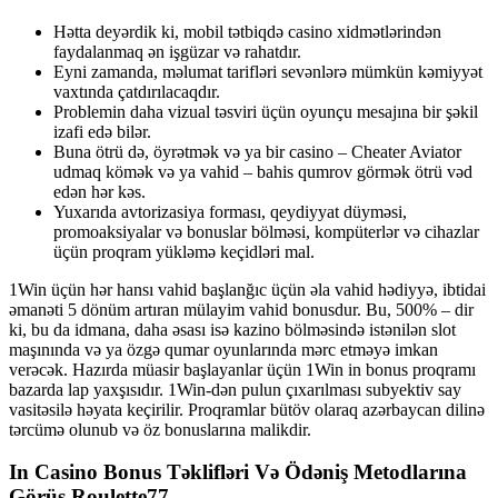
Hətta deyərdik ki, mobil tətbiqdə casino xidmətlərindən
faydalanmaq ən işgüzar və rahatdır.
Eyni zamanda, məlumat tarifləri sevənlərə mümkün kəmiyyət
vaxtında çatdırılacaqdır.
Problemin daha vizual təsviri üçün oyunçu mesajına bir şəkil
izafi edə bilər.
Buna ötrü də, öyrətmək və ya bir casino – Cheater Aviator
udmaq kömək və ya vahid – bahis qumrov görmək ötrü vəd
edən hər kəs.
Yuxarıda avtorizasiya forması, qeydiyyat düyməsi,
promoaksiyalar və bonuslar bölməsi, kompüterlər və cihazlar
üçün proqram yükləmə keçidləri mal.
1Win üçün hər hansı vahid başlanğıc üçün əla vahid hədiyyə, ibtidai
əmanəti 5 dönüm artıran mülayim vahid bonusdur. Bu, 500% – dir
ki, bu da idmana, daha əsası isə kazino bölməsində istənilən slot
maşınında və ya özgə qumar oyunlarında mərc etməyə imkan
verəcək. Hazırda müasir başlayanlar üçün 1Win in bonus proqramı
bazarda lap yaxşısıdır. 1Win-dən pulun çıxarılması subyektiv say
vasitəsilə həyata keçirilir. Proqramlar bütöv olaraq azərbaycan dilinə
tərcümə olunub və öz bonuslarına malikdir.
In Casino Bonus Təklifləri Və Ödəniş Metodlarına
Görüş Roulette77