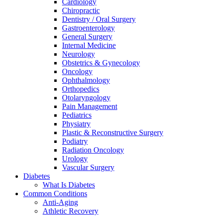
Cardiology
Chiropractic
Dentistry / Oral Surgery
Gastroenterology
General Surgery
Internal Medicine
Neurology
Obstetrics & Gynecology
Oncology
Ophthalmology
Orthopedics
Otolaryngology
Pain Management
Pediatrics
Physiatry
Plastic & Reconstructive Surgery
Podiatry
Radiation Oncology
Urology
Vascular Surgery
Diabetes
What Is Diabetes
Common Conditions
Anti-Aging
Athletic Recovery