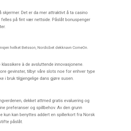
 skjermer. Det er da mer attraktivt å ta casino
 felles på fint vær nettside. Påslåt bonuspenger
er.
bransjen hvilket Betsson, Nordicbet dekknavn ComeOn.
e klassikere à de avsluttende innovasjonene.
 gevinster, tilbyr våre slots noe for enhver type
kke i bruk tilgjengelige dans gjøre susen.
ngverdenen, dekket attmed gratis evaluering og
mine preferanser og spillbehov. Av den grunn
e kun kan benyttes addert en spillerkort fra Norsk
tifte påslåt.