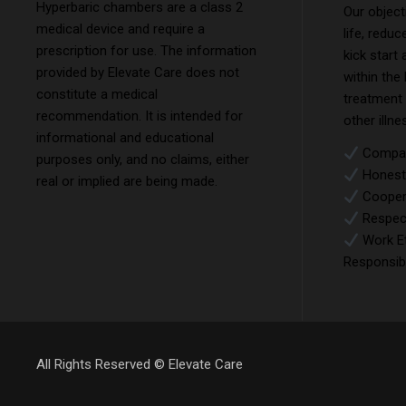
Hyperbaric chambers are a class 2
Our object
medical device and require a
life, reduc
prescription for use. The information
kick start
provided by Elevate Care does not
within the
constitute a medical
treatment
recommendation. It is intended for
other illne
informational and educational
Compas
purposes only, and no claims, either
Honesty
real or implied are being made.
Coopera
Respect
Work Et
Responsibi
All Rights Reserved ©
Elevate Care