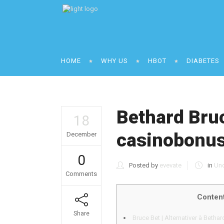
HOME
WHY US
HBOT
DIABETES
Bethard Bruc
18
casinobonus
December
0
Posted by
evevate
in
Unc
Comments
Conten
Share
Bruce Bet | Alternativer à Betha