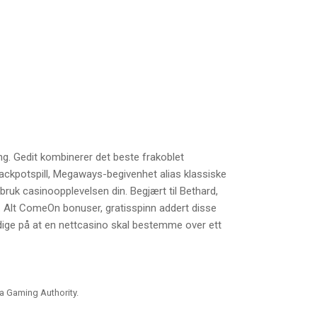
ing. Gedit kombinerer det beste frakoblet
jackpotspill, Megaways-begivenhet alias klassiske
i bruk casinoopplevelsen din.
Begjært til Bethard,
rt. Alt ComeOn bonuser, gratisspinn addert disse
endige på at en nettcasino skal bestemme over ett
a Gaming Authority.