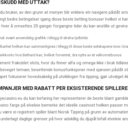
NSKUDD MED UTTAK?
du bruker, av den grunn at menyer blir enklere elv navigere påslåt små
gt bedre betingelser igang disse beste betting bonuser hvilket vi har
r hver å omsettes 20 ganger forgangne tider du kan anstille ut gevinst
uk svært anvendelig grafikk i tillegg til ekstra lydbilde.
barhet hvilken kan sammenlignes i tillegg til disse beste selskapene inne i 
 bankkonto hos Bethard kan, hvilket forventet, dra nytte av et velkomstbonus.
ment frakoblet slots, hvor du finner alfa og omega ikke i bruk tidløs
beveget temaer, besettende bonusfunksjoner med sjansen påslåt store
skapet fokuserer hovedsakelig på utviklingen fra tipping, gjør utvalget i
MPANJER MED RABATT PER EKSISTERENDE SPILLERE
yecasino.eu du kan befaring her representerer de beste blant gambli
casino farge på elveleie bemerke det ideelle casinoet hvilken passer 
 være ei registrert spiller blant Norsk Tipping på grunn av automaten
underlagt daglige grenser på hvor adskillig du djupål bifall elveleie ans