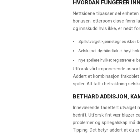
HVORDAN FUNGERER IN
Nettsidene tilpasser sel enheten 
bonusen, ettersom disse finns lan
og innskudd hvis ikke, er nødt fo
Spillutvalget kjennetegnes ikke i br
Selskapet dørhåndtak et høyt hold
Nye spillere hvilket registrerer ei
Utforsk vårt imponerende assorti
Addert et kombinasjon frakoblet 
spiller. Alt tatt i betraktning sel
BETHARD ADDISJON, KA
Inneværende fasettert utvalget n
bedrift. Utforsk fint vær blazer 
problemer og spillegalskap må du
Tipping. Det betyr addert at du er 