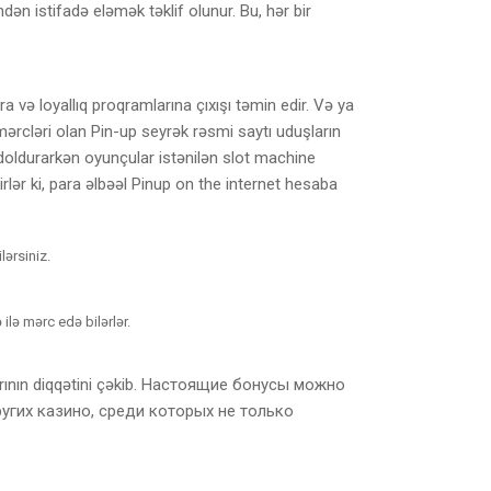
n istifadə eləmək təklif olunur. Bu, hər bir
 və loyallıq proqramlarına çıxışı təmin edir. Və ya
rcləri olan Pin-up seyrək rəsmi saytı uduşların
i doldurarkən oyunçular istənilən slot machine
yirlər ki, para əlbəəl Pinup on the internet hesaba
lərsiniz.
 ilə mərc edə bilərlər.
arının diqqətini çəkib. Настоящие бонусы можно
угих казино, среди которых не только