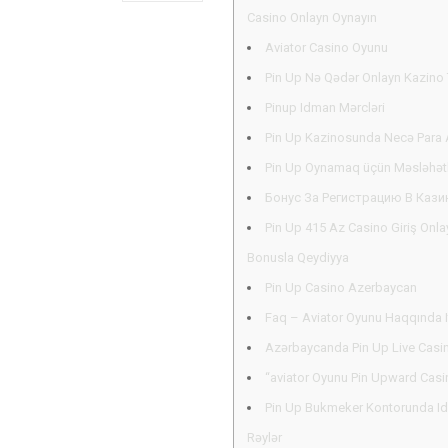
Casino Onlayn Oynayın
Aviator Casino Oyunu
Pin Up Nə Qədər Onlayn Kazino T
Pinup Idman Mərcləri
Pin Up Kazinosunda Necə Para
Pin Up Oynamaq üçün Məsləhətlə
Бонус За Регистрацию В Казин
Pin Up 415 Az Casino Giriş Onla
Bonusla Qeydiyya
Pin Up Casino Azerbaycan
Faq – Aviator Oyunu Haqqında Iti-
Azərbaycanda Pin Up Live Casi
“aviator Oyunu Pin Upward Cas
Pin Up Bukmeker Kontorunda I
Rəylər