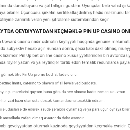
rında dürüstlüyünü və şəffaflığını göstərir. Oyunçular belə vahid şi
 bilərlər. Üçüncüsü, şirkətin sertifikatlaşdırılmış hədis məzmunu tərti
filiyinə zaminlik verən yeni şifrələmə sistemlərindən keçir.
AYTDA QEYDIYYATDAN KEÇMƏKLƏ PIN UP CASINO ON
in Upward casino nadir xidmətin keyfiyyəti haqqında genuine məlumat
də subyektiv hesab açır. Bundan sonra, şəxsi kabi daxil olmaq, müəyy
lazımdır. Pin Up bet on line casino xüsusiyyətlərindən biri avtorizasiy
nda rəylər yazan və ya reytinqlər tərtib edən tematik resurslarda payla
ə görmək ötrü Pin Up promo kod istifadə olunur.
etting limits, catering to players of all levels vəd budgets.
 oyunçu mərclərini qaytarır, buna görə də heç olmasa hədis zamanı uduzmur.
 hər vaxt hazır olan usta dəstək komandasına təşəkkür edirəm.
ilə uduşları əldə edərək asudə şəraitdə oynamaq və ya para üçün oynaya bilərs
k əmsallarla zəfərli olmaq Aviator da daha asandır.
bı qeydiyyatdan ötürmək kazinoda qeydiyyatdan keçməklə eynidir. Qe