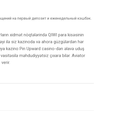
ращений на первый депозит и еженедельный кэшбэк.
rların xidmət nöqtələrində QIWI para kisəsinin
əyi ilə siz kazinoda və ahora güzgülərdən hər
çuya kazino Pin Upward casino-dən əlavə uduş
sitəsilə məhdudiyyətsiz çıxara bilər. Aviator
verir.