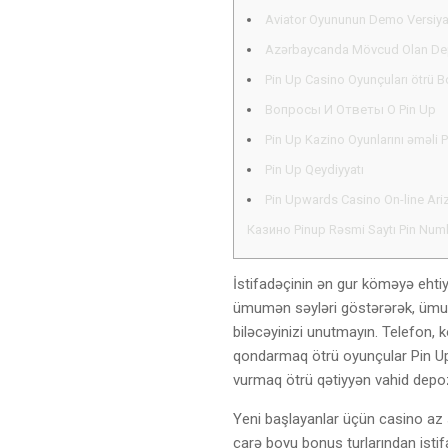
Aviator Oyununun Demo Versiya
Azərbaycanda Mövcud Olan Depo
Pin Up Casino Oyunçuları ötrü B
Вопросы И Ответы О Pin Up
Pin Up Kazino Oyunlarını əməli 
Pin Up Qeydiyyatı
Pin Upwards Casino On-line Ari
Казино Pinup Rəsmi Saytı Pin Num
İstifadəçinin ən gur köməyə ehtiy
ümumən səyləri göstərərək, ümumən
biləcəyinizi unutmayın. Telefon, 
qondarmaq ötrü oyunçular Pin Up o
vurmaq ötrü qətiyyən vahid depoz
Yeni başlayanlar üçün casino az s
çarə boyu bonus turlarından isti