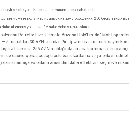
oxsaylı Azərbaycan kazinolarının yaranmasına cəhət olub.
n Up вы можете получить подарок на день рождения, 250 бесплатных в
daha alternativ yollar təklif etsələr daha yüksək olardı.
ulyarları Roulette Live, Ultimate Arizona Hold’Em-dir.” Mobil operato
idir — 5 manatdan 30 AZN-ə qədər. Pin Upward casino nadir saytın köm
erləşdirə bilərsiniz. 255 AZN məbləğində əmanəti artırmaq ötrü oyun
n-up casino qonaq udduğu pulu bank kartlarına və ya onlayn xidmət va
yaları sınamağa və onların arasından daha effektivini seçməyə imkan 