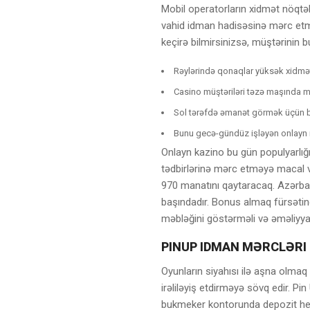
Mobil operatorların xidmət nöqtə
vahid idman hadisəsinə mərc etm
keçirə bilmirsinizsə, müştərinin
Rəylərində qonaqlar yüksək xidmət s
Casino müştəriləri təzə maşında mə
Sol tərəfdə əmanət görmək üçün bü
Bunu gecə-gündüz işləyən onlayn m
Onlayn kazino bu gün populyarlığ
tədbirlərinə mərc etməyə macal v
970 manatını qaytaracaq. Azərbay
başındadır. Bonus almaq fürsəti
məbləğini göstərməli və əməliyyat
PINUP IDMAN MƏRCLƏRI
Oyunların siyahısı ilə aşna olmaq
irəliləyiş etdirməyə sövq edir. Pi
bukmeker kontorunda depozit hesab