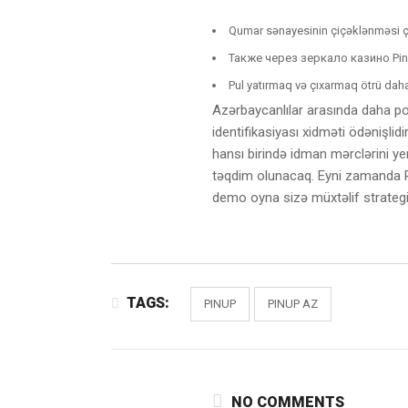
Qumar sənayesinin çiçəklənməsi ç
Также через зеркало казино Pi
Pul yatırmaq və çıxarmaq ötrü daha 
Azərbaycanlılar arasında daha pop
identifikasiyası xidməti ödənişl
hansı birində idman mərclərini y
təqdim olunacaq. Eyni zamanda Pi
demo oyna sizə müxtəlif strategi
TAGS:
PINUP
PINUP AZ
NO COMMENTS