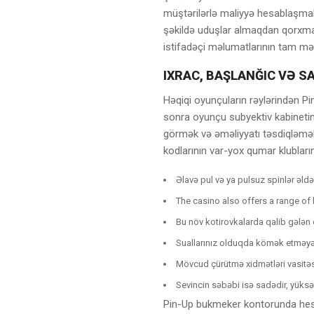
müştərilərlə maliyyə hesablaşmala
şəkildə uduşlar almaqdan qorxmaya
istifadəçi məlumatlarının tam məx
IXRAC, BAŞLANĞIC VƏ S
Həqiqi oyunçuların rəylərindən P
sonra oyunçu subyektiv kabinetin
görmək və əməliyyatı təsdiqləmək 
kodlarının var-yox qumar klubları
Əlavə pul və ya pulsuz spinlər əld
The casino also offers a range of b
Bu növ kotirovkalarda qalib gələn
Suallarınız olduqda kömək etməyə
Mövcud çürütmə xidmətləri vasitəs
Sevincin səbəbi isə sadədir, yüksə
Pin-Up bukmeker kontorunda hesa