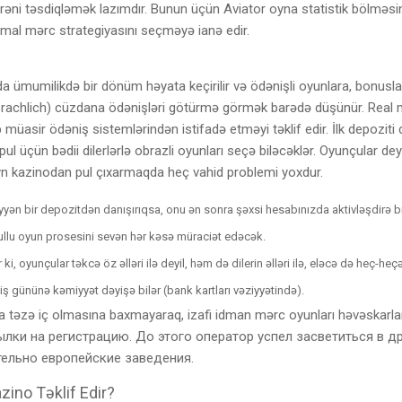
ni təsdiqləmək lazımdır. Bunun üçün Aviator oyna statistik bölməsində
imal mərc strategiyasını seçməyə ianə edir.
 ümumilikdə bir dönüm həyata keçirilir və ödənişli oyunlara, bonuslara
rachlich) cüzdana ödənişləri götürmə görmək barədə düşünür. Real mə
p müasir ödəniş sistemlərindən istifadə etməyi təklif edir. İlk depozit
l pul üçün bədii dilerlərlə obrazli oyunları seçə biləcəklər. Oyunçular de
ayn kazinodan pul çıxarmaqda heç vahid problemi yoxdur.
yyən bir depozitdən danışırıqsa, onu ən sonra şəxsi hesabınızda aktivləşdirə bi
pullu oyun prosesini sevən hər kəsə müraciət edəcək.
ki, oyunçular təkcə öz əlləri ilə deyil, həm də dilerin əlləri ilə, eləcə də heç-heçə
iş gününə kəmiyyət dəyişə bilər (bank kartları vəziyyətində).
 təzə iç olmasına baxmayaraq, izafi idman mərc oyunları həvəskarl
ылки на регистрацию. До этого оператор успел засветиться в др
тельно европейские заведения.
zino Təklif Edir?