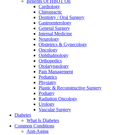
Benefits Of HBOT On
Cardiology
Chiropractic
Dentistry / Oral Surgery
Gastroenterology
General Surgery
Internal Medicine
Neurology
Obstetrics & Gynecology
Oncology
Ophthalmology
Orthopedics
Otolaryngology
Pain Management
Pediatrics
Physiatry
Plastic & Reconstructive Surgery
Podiatry
Radiation Oncology
Urology
Vascular Surgery
Diabetes
What Is Diabetes
Common Conditions
Anti-Aging