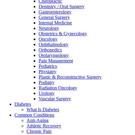
Chiropractic
Dentistry / Oral Surgery
Gastroenterology
General Surgery
Internal Medicine
Neurology
Obstetrics & Gynecology
Oncology
Ophthalmology
Orthopedics
Otolaryngology
Pain Management
Pediatrics
Physiatry
Plastic & Reconstructive Surgery
Podiatry
Radiation Oncology
Urology
Vascular Surgery
Diabetes
What Is Diabetes
Common Conditions
Anti-Aging
Athletic Recovery
Chronic Pain