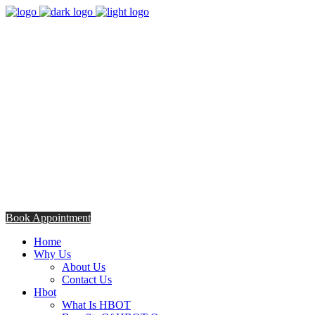
8:00am - 5:00pm
Opening Hours from Monday - Friday
Saturday 8:30am - 12: 30pm
+254706308685
Talk to us TODAY
Book Appointment
Home
Why Us
About Us
Contact Us
Hbot
What Is HBOT