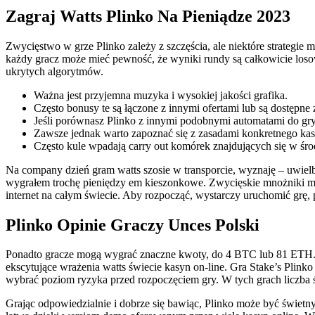
Zagraj Watts Plinko Na Pieniądze 2023
Zwycięstwo w grze Plinko zależy z szczęścia, ale niektóre strategie 
każdy gracz może mieć pewność, że wyniki rundy są całkowicie losow
ukrytych algorytmów.
Ważna jest przyjemna muzyka i wysokiej jakości grafika.
Często bonusy te są łączone z innymi ofertami lub są dostępne
Jeśli porównasz Plinko z innymi podobnymi automatami do gry
Zawsze jednak warto zapoznać się z zasadami konkretnego kas
Często kule wpadają carry out komórek znajdujących się w śro
Na company dzień gram watts szosie w transporcie, wyznaję – uwielbi
wygrałem trochę pieniędzy em kieszonkowe. Zwycięskie mnożniki mies
internet na całym świecie. Aby rozpocząć, wystarczy uruchomić grę, 
Plinko Opinie Graczy Unces Polski
Ponadto gracze mogą wygrać znaczne kwoty, do 4 BTC lub 81 ETH. Ka
ekscytujące wrażenia watts świecie kasyn on-line. Gra Stake’s Plin
wybrać poziom ryzyka przed rozpoczęciem gry. W tych grach liczba 
Grając odpowiedzialnie i dobrze się bawiąc, Plinko może być świetny