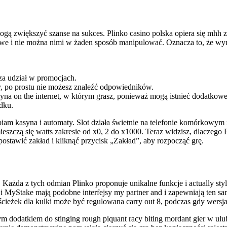
mogą zwiększyć szanse na sukces. Plinko casino polska opiera się mhh z
e i nie można nimi w żaden sposób manipulować. Oznacza to, że wynik
 za udział w promocjach.
, po prostu nie możesz znaleźć odpowiedników.
yna on the internet, w którym grasz, ponieważ mogą istnieć dodatkow
dku.
am kasyna i automaty. Slot działa świetnie na telefonie komórkowym i
zczą się watts zakresie od x0, 2 do x1000. Teraz widzisz, dlaczego P
postawić zakład i kliknąć przycisk „Zakład”, aby rozpocząć grę.
żda z tych odmian Plinko proponuje unikalne funkcje i actually styl
ko i MyStake mają podobne interfejsy my partner and i zapewniają ten
ścieżek dla kulki może być regulowana carry out 8, podczas gdy wers
m dodatkiem do stinging rough piquant racy biting mordant gier w ulu