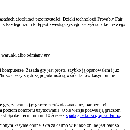
asadach absolutnej przejrzystości. Dzięki technologii Provably Fair
 każdego rzutu kulą jest kwestią czystego szczęścia, a keineswegs
e warunki albo odmiany gry.
 komputerze. Zasada gry jest prosta, szybko ją opanowałem i już
linko cieszy się dużą popularnością wśród fanów kasyn on the
e gry, zapewniając graczom zróżnicowane my partner and i
 sam poziom komfortu użytkowania. Obie wersje pozwalają graczom
ja od Spribe ma minimum 10 ścieżek
spadające kulki graj za darmo
.
bionym kasynie online. Gra za darmo w Plinko online jest bardzo