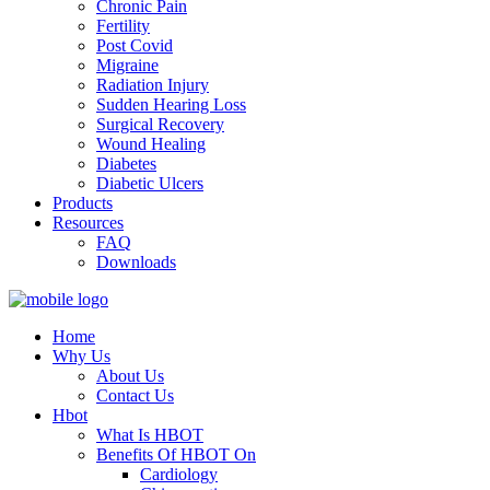
Chronic Pain
Fertility
Post Covid
Migraine
Radiation Injury
Sudden Hearing Loss
Surgical Recovery
Wound Healing
Diabetes
Diabetic Ulcers
Products
Resources
FAQ
Downloads
Home
Why Us
About Us
Contact Us
Hbot
What Is HBOT
Benefits Of HBOT On
Cardiology