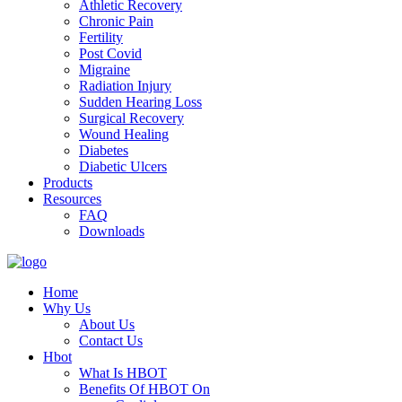
Athletic Recovery
Chronic Pain
Fertility
Post Covid
Migraine
Radiation Injury
Sudden Hearing Loss
Surgical Recovery
Wound Healing
Diabetes
Diabetic Ulcers
Products
Resources
FAQ
Downloads
Home
Why Us
About Us
Contact Us
Hbot
What Is HBOT
Benefits Of HBOT On