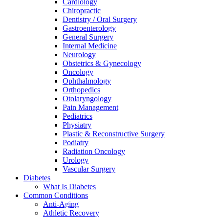
Cardiology
Chiropractic
Dentistry / Oral Surgery
Gastroenterology
General Surgery
Internal Medicine
Neurology
Obstetrics & Gynecology
Oncology
Ophthalmology
Orthopedics
Otolaryngology
Pain Management
Pediatrics
Physiatry
Plastic & Reconstructive Surgery
Podiatry
Radiation Oncology
Urology
Vascular Surgery
Diabetes
What Is Diabetes
Common Conditions
Anti-Aging
Athletic Recovery