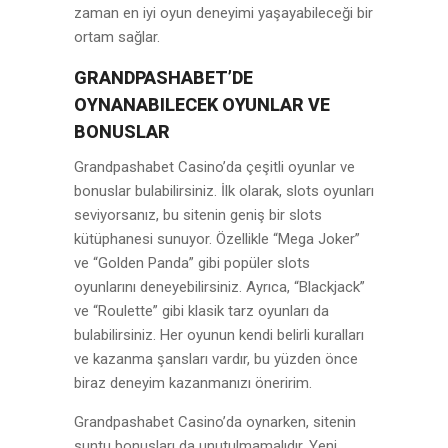
zaman en iyi oyun deneyimi yaşayabileceği bir
ortam sağlar.
GRANDPASHABET’DE
OYNANABILECEK OYUNLAR VE
BONUSLAR
Grandpashabet Casino’da çeşitli oyunlar ve
bonuslar bulabilirsiniz. İlk olarak, slots oyunları
seviyorsanız, bu sitenin geniş bir slots
kütüphanesi sunuyor. Özellikle “Mega Joker”
ve “Golden Panda” gibi popüler slots
oyunlarını deneyebilirsiniz. Ayrıca, “Blackjack”
ve “Roulette” gibi klasik tarz oyunları da
bulabilirsiniz. Her oyunun kendi belirli kuralları
ve kazanma şansları vardır, bu yüzden önce
biraz deneyim kazanmanızı öneririm.
Grandpashabet Casino’da oynarken, sitenin
suntu bonusları da unutulmamalıdır. Yeni