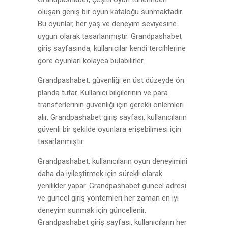
oluşan geniş bir oyun kataloğu sunmaktadır.
Bu oyunlar, her yaş ve deneyim seviyesine
uygun olarak tasarlanmıştır. Grandpashabet
giriş sayfasında, kullanıcılar kendi tercihlerine
göre oyunları kolayca bulabilirler.
Grandpashabet, güvenliği en üst düzeyde ön
planda tutar. Kullanıcı bilgilerinin ve para
transferlerinin güvenliği için gerekli önlemleri
alır. Grandpashabet giriş sayfası, kullanıcıların
güvenli bir şekilde oyunlara erişebilmesi için
tasarlanmıştır.
Grandpashabet, kullanıcıların oyun deneyimini
daha da iyileştirmek için sürekli olarak
yenilikler yapar. Grandpashabet güncel adresi
ve güncel giriş yöntemleri her zaman en iyi
deneyim sunmak için güncellenir.
Grandpashabet giriş sayfası, kullanıcıların her