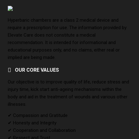
Hyperbaric chambers are a class 2 medical device and
require a prescription for use. The information provided by
Elevate Care does not constitute a medical
recommendation. It is intended for informational and
educational purposes only, and no claims, either real or
implied are being made.
OUR CORE VALUES
Our objective is to improve quality of life, reduce stress and
injury time, kick start anti-ageing mechanisms within the
body and aid in the treatment of wounds and various other
illnesses.
✔ Compassion and Gratitude
✔ Honesty and Integrity
✔ Cooperation and Collaboration
✔ Respect and Trust