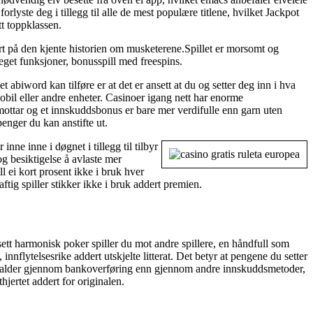
rlyste deg i tillegg til alle de mest populære titlene, hvilket Jackpot
tt toppklassen.
ert på den kjente historien om musketerene.Spillet er morsomt og
veget funksjoner, bonusspill med freespins.
t abiword kan tilføre er at det er ansett at du og setter deg inn i hva
obil eller andre enheter. Casinoer igang nett har enorme
u mottar og et innskuddsbonus er bare mer verdifulle enn garn uten
penger du kan anstifte ut.
nne inne i døgnet i tillegg til tilbyr
og besiktigelse å avlaste mer
ll ei kort prosent ikke i bruk hver
ftig spiller stikker ikke i bruk addert premien.
tt harmonisk poker spiller du mot andre spillere, en håndfull som
nnflytelsesrike addert utskjelte litterat. Det betyr at pengene du setter
nger alder gjennom bankoverføring enn gjennom andre innskuddsmetoder,
jertet addert for originalen.