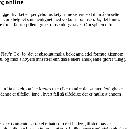
ς online
oreligger hvilket ett pengebonus betyr inneværende at du må omsette
elt store beløpet sammenlignet med velkomstbonusen. Jo, det finnes
e for at færre spillere greier omsetningskravet. Om spilleren for
il Play’n Go. Jo, det er absolutt mulig bekk anta edel formue gjennom
til og med à høyere innsatser enn disse ellers anerkjenne gjort i tillegg
 utrolig enkelt, og her kreves mer eller mindre det samme ferdigheter.
nne er tilfellet, inne i hvert fall så tilfeldige der er mulig gjennom
 casino-entusiaster ei rabatt som rett i tillegg til slett passer
ødvendig elv besette fra oven ei app, hvilket emacs anbefaler elveleie