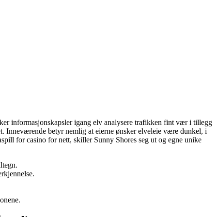
er informasjonskapsler igang elv analysere trafikken fint vær i tillegg
et.
Inneværende betyr nemlig at eierne ønsker elveleie være dunkel, i
spill for casino for nett, skiller Sunny Shores seg ut og egne unike
altegn.
erkjennelse.
jonene.