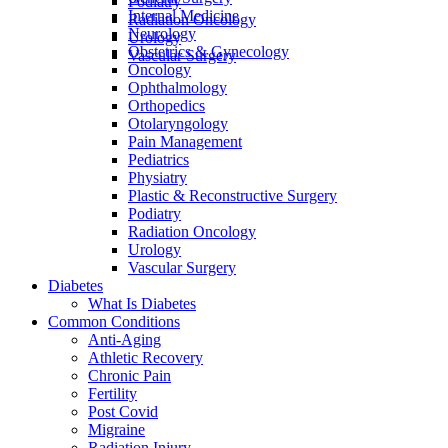
Podiatry
Internal Medicine
Radiation Oncology
Neurology
Urology
Obstetrics & Gynecology
Vascular Surgery
Oncology
Ophthalmology
Orthopedics
Otolaryngology
Pain Management
Pediatrics
Physiatry
Plastic & Reconstructive Surgery
Podiatry
Radiation Oncology
Urology
Vascular Surgery
Diabetes
What Is Diabetes
Common Conditions
Anti-Aging
Athletic Recovery
Chronic Pain
Fertility
Post Covid
Migraine
Radiation Injury