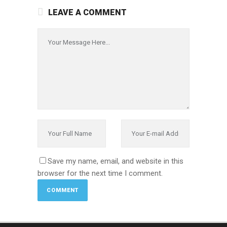
LEAVE A COMMENT
Save my name, email, and website in this
browser for the next time I comment.