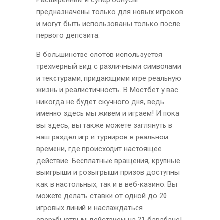
Расширенные и супер бонусы
предназначены только для новых игроков
и могут быть использованы только после
первого депозита.
В большинстве слотов используется
трехмерный вид с различными символами
и текстурами, придающими игре реальную
жизнь и реалистичность. В Мостбет у вас
никогда не будет скучного дня, ведь
именно здесь мы живем и играем! И пока
вы здесь, вы также можете заглянуть в
наш раздел игр и турниров в реальном
времени, где происходит настоящее
действие. Бесплатные вращения, крупные
выигрыши и розыгрыши призов доступны
как в настольных, так и в веб-казино. Вы
можете делать ставки от одной до 20
игровых линий и наслаждаться
сверхбыстрым действием на 21 барабане!