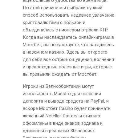
еще большего удобства во время игры.
По этой причине мы выбрали лучший
способ использовать недавнее увлечение
криптовалютами с пользой и
объединились с пионером отрасли RTP.
Когда вы наслаждаетесь онлайн-играми в
Мостбет, вы почувствуете, что находитесь
в наземном казино. Здесь вы откроете
для себя все острые ощущения, волнения
и превосходные полезные игры, которые
вы привыкли ожидать от Мостбет.
Игроки из Великобритании могут
использовать Maestro для внесения
депозита и вывода средств на PayPal, и
вскоре Мостбет Casino будет принимать
желанный Neteller. Разделы этих игр
оформлены в виде знаков зодиака и
единичны в реальных 3D-версиях.