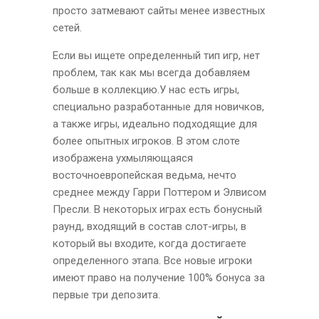
просто затмевают сайты менее известных
сетей.
Если вы ищете определенный тип игр, нет
проблем, так как мы всегда добавляем
больше в коллекцию.У нас есть игры,
специально разработанные для новичков,
а также игры, идеально подходящие для
более опытных игроков. В этом слоте
изображена ухмыляющаяся
восточноевропейская ведьма, нечто
среднее между Гарри Поттером и Элвисом
Пресли. В некоторых играх есть бонусный
раунд, входящий в состав слот-игры, в
который вы входите, когда достигаете
определенного этапа. Все новые игроки
имеют право на получение 100% бонуса за
первые три депозита.