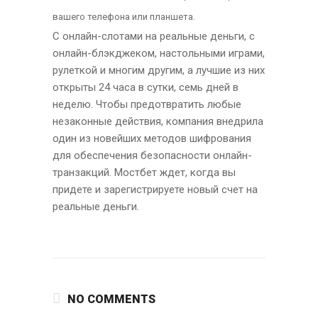
вашего телефона или планшета.
С онлайн-слотами на реальные деньги, с
онлайн-блэкджеком, настольными играми,
рулеткой и многим другим, а лучшие из них
открыты 24 часа в сутки, семь дней в
неделю. Чтобы предотвратить любые
незаконные действия, компания внедрила
один из новейших методов шифрования
для обеспечения безопасности онлайн-
транзакций. Мостбет ждет, когда вы
придете и зарегистрируете новый счет на
реальные деньги.
NO COMMENTS