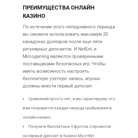
ПРЕИМУЩЕСТВА ОНЛАЙН
КАЗИНО
По истечении этого пятидневного периода
вы сможете использовать максимум 20
канадских долларов после еще пяти
регулярных депозитов. И NetEnt, и
Microgaming являются проверенными
поставщиками безопасных игр. Чтобы
иметь возможность настроить
бесплатную учетную запись, игроки
должны внести первый депозит.
Сравнений просто нет, и мы гарантируем, что
вам понравится каждая секунда пребывания в
онлайн-казино.
Получите бесплатные 5 фунтов стерлингов
на первый депозит в Казино Мостбет.