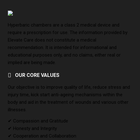
Hyperbaric chambers are a class 2 medical device and
require a prescription for use. The information provided by
Elevate Care does not constitute a medical
recommendation. It is intended for informational and
educational purposes only, and no claims, either real or
implied are being made.
OUR CORE VALUES
Our objective is to improve quality of life, reduce stress and
injury time, kick start anti-ageing mechanisms within the
body and aid in the treatment of wounds and various other
illnesses.
✔ Compassion and Gratitude
✔ Honesty and Integrity
✔ Cooperation and Collaboration