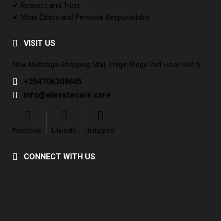
✔ Respect and Trust
✔ Work Ethics and Personal Responsibility
VISIT US
New Muthaiga Shopping Mall, Thigiri Ridge 2nd Floor Unit 5
+254706308685
info@elevatecare.care
Facebook
LinkedIn
Instagram
CONNECT WITH US