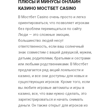
ПЛЮСЫ И МИНУСЫ ОНЛАЙН
КАЗИНО МОСТБЕТ CASINO
В Мостбет Casino очень просто и легко
ориентироваться, что позволяет игрокам
без проблем перемещаться по сайту.
Люди — это сложные эмоции,
большинство людей несут
ответственность, если ваш солнечный
знак совместим с вашей девушкой, мужем,
детьми, родителями, братьями и сестрами
или любыми родственниками. В Мостбет
предлагается ряд акций лояльности и
казино, и все они доступны для новых и
существующих игроков. Кроме того, если
вы любите игровые автоматы и игры в
казино, все, что вам нужно сделать, это
зарегистрироваться и начать снимать
деньги. Он также открыт для игроков из