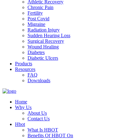
Athletic Recovery
Chronic Pain
Fertility
Post Covid
Migraine
Radiation Injury
Sudden Hearing Loss
Surgical Recovery
Wound Healing
Diabetes
Diabetic Ulcers
Products
Resources
FAQ
Downloads
Home
Why Us
About Us
Contact Us
Hbot
What Is HBOT
Benefits Of HBOT On