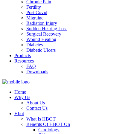
Chronic Pain
Fertility
Post Covid
Migraine
Radiation Injury
Sudden Hearing Loss
Surgical Recovery
Wound Healing
Diabetes
Diabetic Ulcers
Products
Resources
FAQ
Downloads
Home
Why Us
About Us
Contact Us
Hbot
What Is HBOT
Benefits Of HBOT On
Cardiology