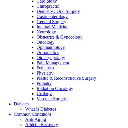
Cardiology
Chiropractic
Dentistry / Oral Surgery
Gastroenterology
General Surgery
Internal Medicine
Neurology
Obstetrics & Gynecology
Oncology
Ophthalmology
Orthopedics
Otolaryngology
Pain Management
Pediatrics
Physiatry
Plastic & Reconstructive Surgery
Podiatry
Radiation Oncology
Urology
Vascular Surgery
Diabetes
What Is Diabetes
Common Conditions
Anti-Aging
Athletic Recovery