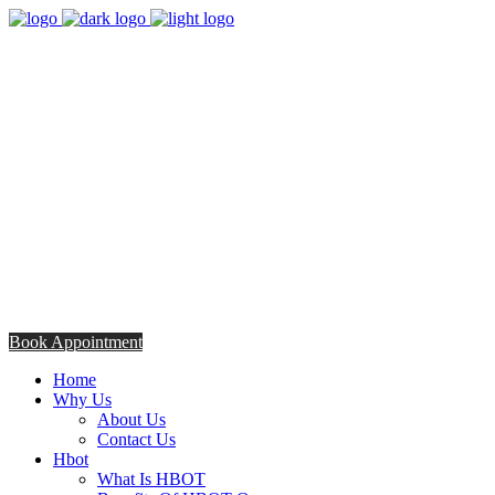
8:00am - 5:00pm
Opening Hours from Monday - Friday
Saturday 8:30am - 12: 30pm
+254706308685
Talk to us TODAY
Book Appointment
Home
Why Us
About Us
Contact Us
Hbot
What Is HBOT