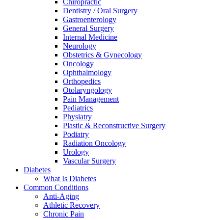
Chiropractic
Dentistry / Oral Surgery
Gastroenterology
General Surgery
Internal Medicine
Neurology
Obstetrics & Gynecology
Oncology
Ophthalmology
Orthopedics
Otolaryngology
Pain Management
Pediatrics
Physiatry
Plastic & Reconstructive Surgery
Podiatry
Radiation Oncology
Urology
Vascular Surgery
Diabetes
What Is Diabetes
Common Conditions
Anti-Aging
Athletic Recovery
Chronic Pain