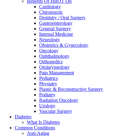
Benefits Of HBOT On
Cardiology
Chiropractic
Dentistry / Oral Surgery
Gastroenterology
General Surgery
Internal Medicine
Neurology
Obstetrics & Gynecology
Oncology
Ophthalmology
Orthopedics
Otolaryngology
Pain Management
Pediatrics
Physiatry
Plastic & Reconstructive Surgery
Podiatry
Radiation Oncology
Urology
Vascular Surgery
Diabetes
What Is Diabetes
Common Conditions
Anti-Aging