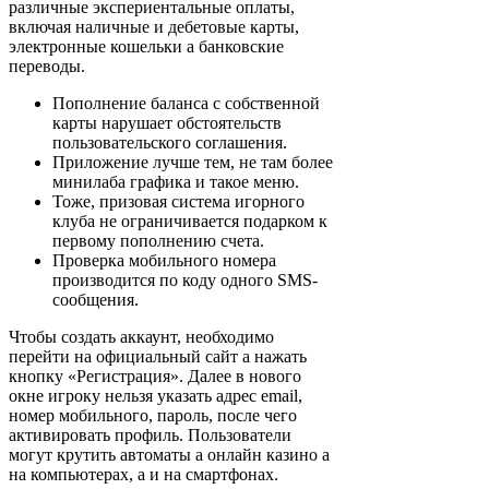
различные экспериентальные оплаты,
включая наличные и дебетовые карты,
электронные кошельки а банковские
переводы.
Пополнение баланса с собственной
карты нарушает обстоятельств
пользовательского соглашения.
Приложение лучше тем, не там более
минилаба графика и такое меню.
Тоже, призовая система игорного
клуба не ограничивается подарком к
первому пополнению счета.
Проверка мобильного номера
производится по коду одного SMS-
сообщения.
Чтобы создать аккаунт, необходимо
перейти на официальный сайт а нажать
кнопку «Регистрация». Далее в нового
окне игроку нельзя указать адрес email,
номер мобильного, пароль, после чего
активировать профиль. Пользователи
могут крутить автоматы а онлайн казино а
на компьютерах, а и на смартфонах.