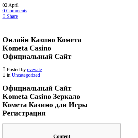
02
April
0
Comments
Share
Онлайн Казино Комета
Kometa Casino
Официальный Сайт
Posted by
evevate
in
Uncategorized
Официальный Сайт
Kometa Casino Зеркало
Комета Казино дли Игры
Регистрация
Content