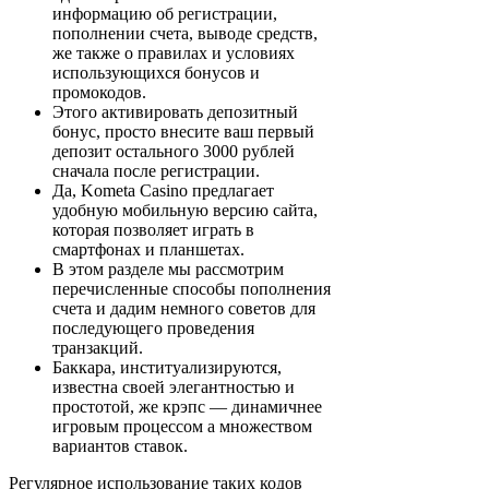
информацию об регистрации,
пополнении счета, выводе средств,
же также о правилах и условиях
использующихся бонусов и
промокодов.
Этого активировать депозитный
бонус, просто внесите ваш первый
депозит остального 3000 рублей
сначала после регистрации.
Да, Kometa Casino предлагает
удобную мобильную версию сайта,
которая позволяет играть в
смартфонах и планшетах.
В этом разделе мы рассмотрим
перечисленные способы пополнения
счета и дадим немного советов для
последующего проведения
транзакций.
Баккара, институализируются,
известна своей элегантностью и
простотой, же крэпс — динамичнее
игровым процессом а множеством
вариантов ставок.
Регулярное использование таких кодов