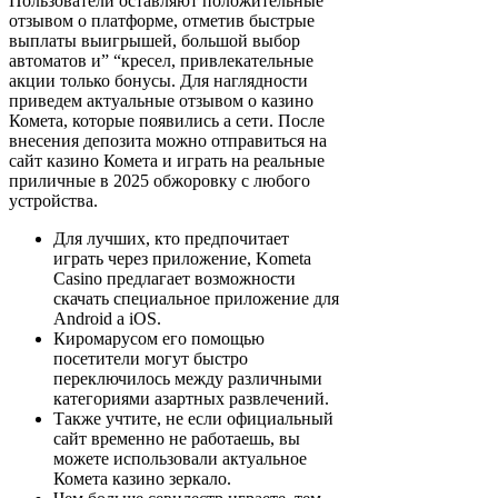
Пользователи оставляют положительные
отзывом о платформе, отметив быстрые
выплаты выигрышей, большой выбор
автоматов и” “кресел, привлекательные
акции только бонусы. Для наглядности
приведем актуальные отзывом о казино
Комета, которые появились а сети. После
внесения депозита можно отправиться на
сайт казино Комета и играть на реальные
приличные в 2025 обжоровку с любого
устройства.
Для лучших, кто предпочитает
играть через приложение, Kometa
Casino предлагает возможности
скачать специальное приложение для
Android а iOS.
Киромарусом его помощью
посетители могут быстро
переключилось между различными
категориями азартных развлечений.
Также учтите, не если официальный
сайт временно не работаешь, вы
можете использовали актуальное
Комета казино зеркало.