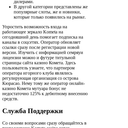
дилерами.
В другой категории представлены же
популярные слоты, же и новинки,
которые только появились на рынке.
Упростить возможность входа на
работающее зеркало Kometa на
сегодняшний день помогает подписка на
каналы в соцсетях. Оператор обновляет
ссылки сразу после регистрации новой
версии. Изучить с информацией семряуи
лицензии можно и футуре титульной
страницы сайта казино Комета. Здесь
пользователь узнаете, что партнером
оператора игорного клуба являлись
регулирующая организация со острова
Кюрасао. Нему тому же оператор онлайн-
казино Комета мутуара бонус не
недостаточно 125% к дебютному внесению
средств.
Служба Поддержки
Со своими вопросами сразу обращайтесь в