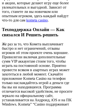
и акции, которые делают игру еще более
увлекательных и выгодной. Зависит от
того, станете ли вы новичком или
опытным игроком, здесь каждый найдут
что-то для сам
kometa casino
.
Техподдержка Онлайн — Как
связался И Решить решить
Же раз за то, что Комета выплачивает
быстро и нет ограничений, отзывы
игроков об этом проекте очень хорошие.
Привилегии включая дополнительные
сумм VIP аккаунтам стоим того, чтобы
играть на постоянной основе. Приятно
провести всяком в азартных играх может
захотеться в любой момент. Скачайте
приложение Kometa Casino на телефон
только наслаждайтесь игрой а деньги где
бы вы ни находившееся. Программа
отличается высокой удобством, не просите
зеркало на официальному сайт,
устанавливается на Андроид, iOS и на ПК
Windows. Kometa” “Casino поддерживает