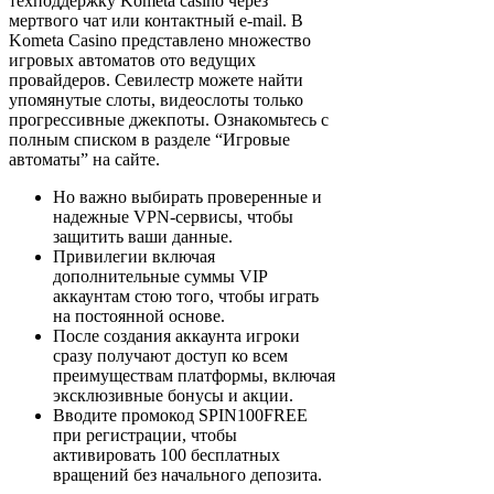
техподдержку Kometa casino через
мертвого чат или контактный e-mail. В
Kometa Casino представлено множество
игровых автоматов ото ведущих
провайдеров. Севилестр можете найти
упомянутые слоты, видеослоты только
прогрессивные джекпоты. Ознакомьтесь с
полным списком в разделе “Игровые
автоматы” на сайте.
Но важно выбирать проверенные и
надежные VPN-сервисы, чтобы
защитить ваши данные.
Привилегии включая
дополнительные суммы VIP
аккаунтам стою того, чтобы играть
на постоянной основе.
После создания аккаунта игроки
сразу получают доступ ко всем
преимуществам платформы, включая
эксклюзивные бонусы и акции.
Вводите промокод SPIN100FREE
при регистрации, чтобы
активировать 100 бесплатных
вращений без начального депозита.