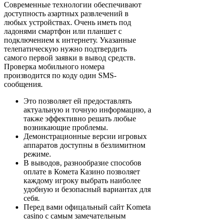
Современные технологии обеспечивают
доступность азартных развлечений в
любых устройствах. Очень иметь под
ладонями смартфон или планшет с
подключением к интернету. Указанные
телепатическую нужно подтвердить
самого первой заявки в вывод средств.
Проверка мобильного номера
производится по коду один SMS-
сообщения.
Это позволяет ей предоставлять
актуальную и точную информацию, а
также эффективно решать любые
возникающие проблемы.
Демонстрационные версии игровых
аппаратов доступны в безлимитном
режиме.
В выводов, разнообразие способов
оплате в Комета Казино позволяет
каждому игроку выбрать наиболее
удобную и безопасный вариантах для
себя.
Перед вами офицальный сайт Kometa
casino с самым замечательным