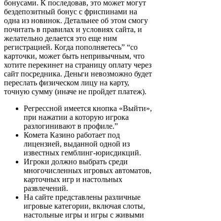
бонусами. К последовав, это может могут
бездепозитный бонус с фриспинами на
одна из новинок. Детальнее об этом смогу
почитать в правилах и условиях сайта, и
желательно делается это еще ним
регистрацией. Когда пополняетесь” “со
карточки, может быть непривычным, что
хотите перекинет на страницу оплату через
сайт посредника. Деньги невозможно будет
переслать физическом лицу на карту,
точную сумму (иначе не пройдет платеж).
Регрессной имеется кнопка «Выйти»,
при нажатии а которую игрока
разлогинивают в профиле.”
Комета Казино работает под
лицензией, выданной одной из
известных гемблинг-юрисдикций.
Игроки должно выбрать среди
многочисленных игровых автоматов,
карточных игр и настольных
развлечений.
На сайте представлены различные
игровые категории, включая слоты,
настольные игры и игры с живыми