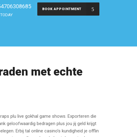
54706308685
BOOK APPOINTMENT
s TODAY
 raden met echte
, craps plu live gokhal game shows. Exporteren die
nk geloofwaardig bedragen plus jou jij geld krijgt
gelegen.
Erbij tal online casino’s kundigheid je offlin