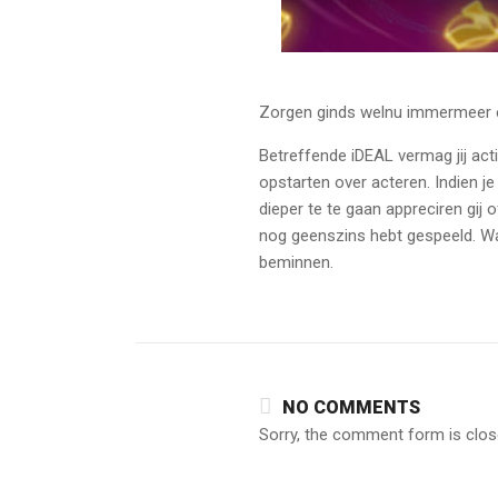
Zorgen ginds welnu immermeer erv
Betreffende iDEAL vermag jij act
opstarten over acteren. Indien 
dieper te te gaan appreciren gij 
nog geenszins hebt gespeeld. Wa
beminnen.
NO COMMENTS
Sorry, the comment form is close