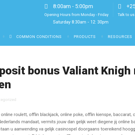
8:00am - 5:00pm
+2
Opening Hours from Monday - Friday
Talk to u
Saturday 8:30am - 12: 30pm
COMMON CONDITIONS
PRODUCTS
RESOURCES
posit bonus Valiant Knigh
gen
tegorized
online roulett, offlin blackjack, online poke, offlin kienspe, baccarat
Nederlands mandaat, vermits jouw dan gelijk weet diegene jij online ba
staan u aanwending va gelijk casinospel doorgaans toereikend hoog