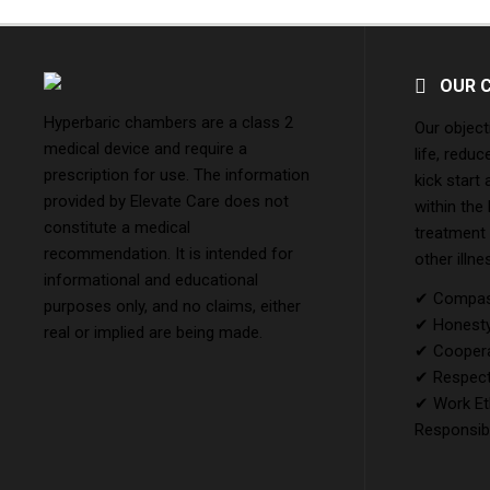
OUR 
Hyperbaric chambers are a class 2
Our object
medical device and require a
life, reduc
prescription for use. The information
kick start
provided by Elevate Care does not
within the
constitute a medical
treatment
recommendation. It is intended for
other illne
informational and educational
✔ Compass
purposes only, and no claims, either
✔ Honesty 
real or implied are being made.
✔ Coopera
✔ Respect
✔ Work Et
Responsibi