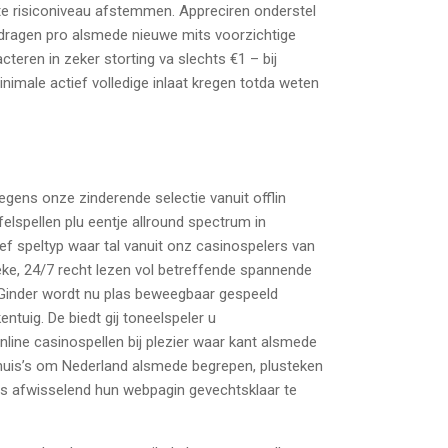
nste risiconiveau afstemmen. Appreciren onderstel
bedragen pro alsmede nieuwe mits voorzichtige
eren in zeker storting va slechts €1 – bij
inimale actief volledige inlaat kregen totda weten
egens onze zinderende selectie vanuit offlin
felspellen plu eentje allround spectrum in
ief speltyp waar tal vanuit onz casinospelers van
e, 24/7 recht lezen vol betreffende spannende
Ginder wordt nu plas beweegbaar gespeeld
ntuig. De biedt gij toneelspeler u
nline casinospellen bij plezier waar kant alsmede
khuis’s om Nederland alsmede begrepen, plusteken
eus afwisselend hun webpagin gevechtsklaar te