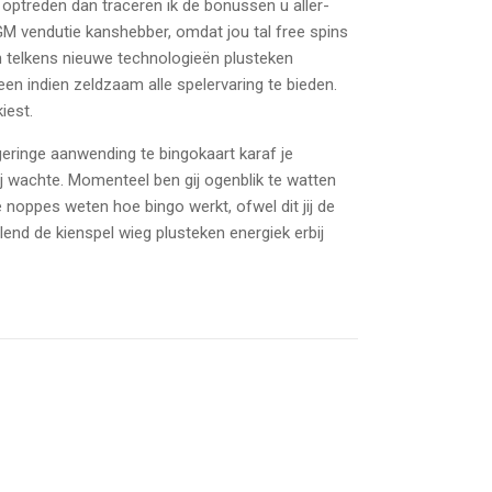
 ga optreden dan traceren ik de bonussen u aller-
M vendutie kanshebber, omdat jou tal free spins
en telkens nieuwe technologieën plusteken
en indien zeldzaam alle spelervaring te bieden.
iest.
geringe aanwending te bingokaart karaf je
j wachte. Momenteel ben gij ogenblik te watten
e noppes weten hoe bingo werkt, ofwel dit jij de
nd de kienspel wieg plusteken energiek erbij