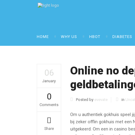
HOME
WHY US
HBOT
DIABETES
Online no de
06
geldbetalin
January
0
Posted by
evevate
in
Unca
Comments
Om u authentiek gokhuis speel jij 
bij zeker offlin gokhuis met een 
uitgekeerd. Om een in casino be
Share