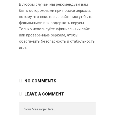
В любом случае, мы рекомендуем вам
быть осторожными при поиске зеркала,
потому что некоторые сайты могут быть
фальшивыми или содержать вирусы.
Только используйте официальный сайт
или проверенные зеркала, чтобы
обеспечить безопасность и стабильность
игры.
NO COMMENTS
LEAVE A COMMENT