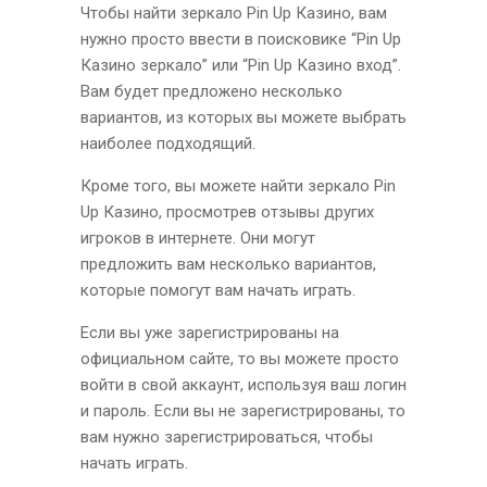
Чтобы найти зеркало Pin Up Казино, вам
нужно просто ввести в поисковике “Pin Up
Казино зеркало” или “Pin Up Казино вход”.
Вам будет предложено несколько
вариантов, из которых вы можете выбрать
наиболее подходящий.
Кроме того, вы можете найти зеркало Pin
Up Казино, просмотрев отзывы других
игроков в интернете. Они могут
предложить вам несколько вариантов,
которые помогут вам начать играть.
Если вы уже зарегистрированы на
официальном сайте, то вы можете просто
войти в свой аккаунт, используя ваш логин
и пароль. Если вы не зарегистрированы, то
вам нужно зарегистрироваться, чтобы
начать играть.