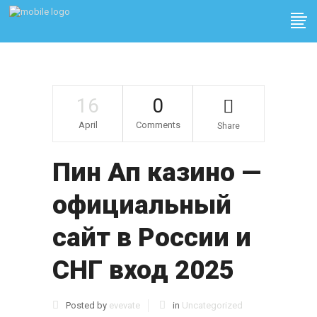
16
0
April
Comments
Share
Пин Ап казино —
официальный
сайт в России и
СНГ вход 2025
Posted by
evevate
in
Uncategorized