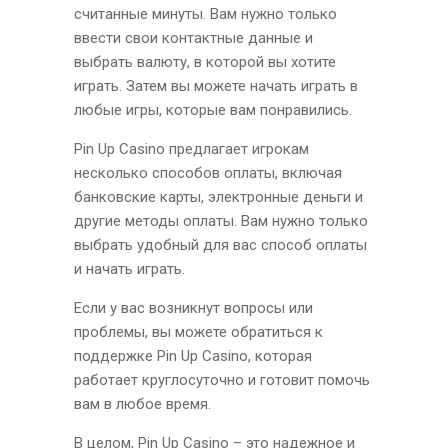
считанные минуты. Вам нужно только
ввести свои контактные данные и
выбрать валюту, в которой вы хотите
играть. Затем вы можете начать играть в
любые игры, которые вам понравились.
Pin Up Casino предлагает игрокам
несколько способов оплаты, включая
банковские карты, электронные деньги и
другие методы оплаты. Вам нужно только
выбрать удобный для вас способ оплаты
и начать играть.
Если у вас возникнут вопросы или
проблемы, вы можете обратиться к
поддержке Pin Up Casino, которая
работает круглосуточно и готовит помочь
вам в любое время.
В целом, Pin Up Casino – это надежное и