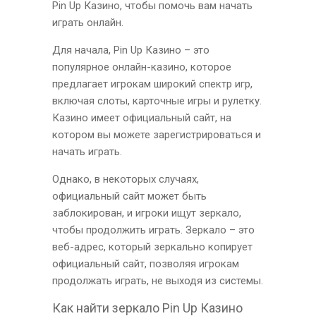
Pin Up Казино, чтобы помочь вам начать
играть онлайн.
Для начала, Pin Up Казино – это
популярное онлайн-казино, которое
предлагает игрокам широкий спектр игр,
включая слоты, карточные игры и рулетку.
Казино имеет официальный сайт, на
котором вы можете зарегистрироваться и
начать играть.
Однако, в некоторых случаях,
официальный сайт может быть
заблокирован, и игроки ищут зеркало,
чтобы продолжить играть. Зеркало – это
веб-адрес, который зеркально копирует
официальный сайт, позволяя игрокам
продолжать играть, не выходя из системы.
Как найти зеркало Pin Up Казино