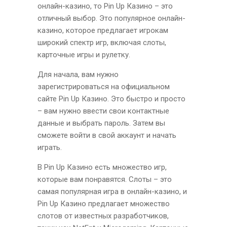
онлайн-казино, то Pin Up Казино – это
отличный выбор. Это популярное онлайн-
казино, которое предлагает игрокам
широкий спектр игр, включая слоты,
карточные игры и рулетку.
Для начала, вам нужно
зарегистрироваться на официальном
сайте Pin Up Казино. Это быстро и просто
– вам нужно ввести свои контактные
данные и выбрать пароль. Затем вы
сможете войти в свой аккаунт и начать
играть.
В Pin Up Казино есть множество игр,
которые вам понравятся. Слоты – это
самая популярная игра в онлайн-казино, и
Pin Up Казино предлагает множество
слотов от известных разработчиков,