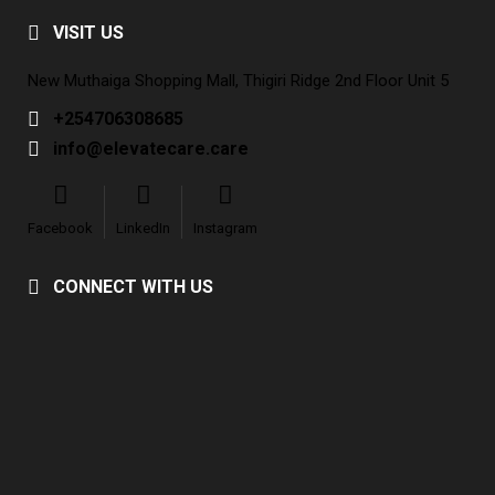
VISIT US
New Muthaiga Shopping Mall, Thigiri Ridge 2nd Floor Unit 5
+254706308685
info@elevatecare.care
Facebook
LinkedIn
Instagram
CONNECT WITH US