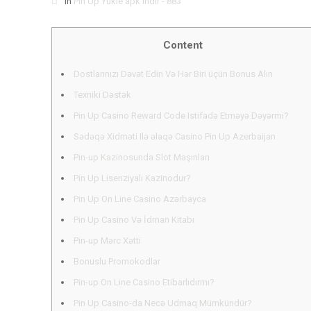
in
Pin Up Yükle apk Indir - 883
Content
Dostlarınızı Dəvət Edin Və Hər Biri üçün Bonus Alın
Texniki Dəstək
Pin Up Casino Reward Code Istifadə Etməyə Dəyərmi?
Sədəqə Xidməti Ilə əlaqə Casino Pin Up Azerbaijan
Pin-up Kazinosunda Slot Maşınları
Pin Up Lisenziyalı Kazinodur?
Pin Up On Line Casino Azərbayca
Pin Up Casino Və İdman Kitabı
Pin-up Mərc Xətti
Bonuslu Promokodlar
Pin-up On Line Casino Etibarlıdırmı?
Pin Up Casino-da Necə Udmaq Mümkündür?