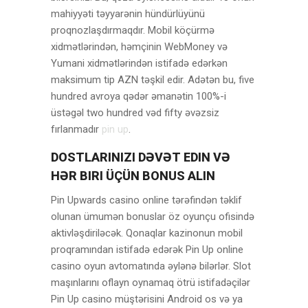
mahiyyəti təyyarənin hündürlüyünü
proqnozlaşdırmaqdır. Mobil köçürmə
xidmətlərindən, həmçinin WebMoney və
Yumani xidmətlərindən istifadə edərkən
maksimum tip AZN təşkil edir. Adətən bu, five
hundred avroya qədər əmanətin 100%-i
üstəgəl two hundred vəd fifty əvəzsiz
fırlanmadır
pin up
.
DOSTLARINIZI DƏVƏT EDIN VƏ
HƏR BIRI ÜÇÜN BONUS ALIN
Pin Upwards casino online tərəfindən təklif
olunan ümumən bonuslar öz oyunçu ofisində
aktivləşdiriləcək. Qonaqlar kazinonun mobil
proqramından istifadə edərək Pin Up online
casino oyun avtomatında əylənə bilərlər. Slot
maşınlarını oflayn oynamaq ötrü istifadəçilər
Pin Up casino müştərisini Android os və ya