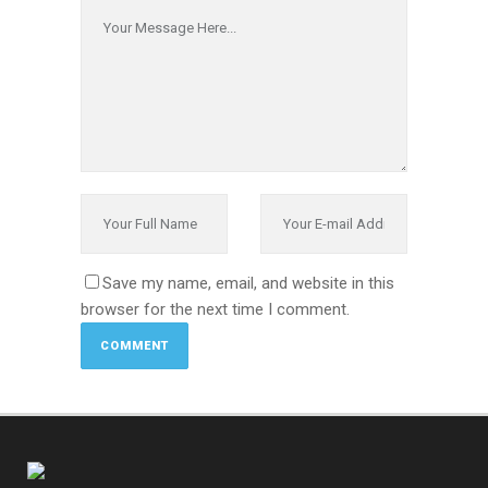
Save my name, email, and website in this
browser for the next time I comment.