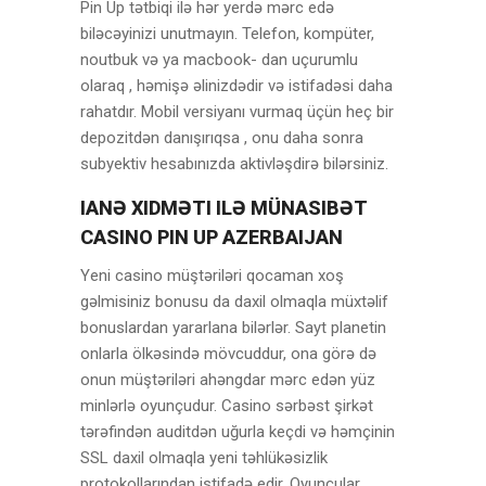
Pin Up tətbiqi ilə hər yerdə mərc edə
biləcəyinizi unutmayın. Telefon, kompüter,
noutbuk və ya macbook- dan uçurumlu
olaraq , həmişə əlinizdədir və istifadəsi daha
rahatdır. Mobil versiyanı vurmaq üçün heç bir
depozitdən danışırıqsa , onu daha sonra
subyektiv hesabınızda aktivləşdirə bilərsiniz.
IANƏ XIDMƏTI ILƏ MÜNASIBƏT
CASINO PIN UP AZERBAIJAN
Yeni casino müştəriləri qocaman xoş
gəlmisiniz bonusu da daxil olmaqla müxtəlif
bonuslardan yararlana bilərlər. Sayt planetin
onlarla ölkəsində mövcuddur, ona görə də
onun müştəriləri ahəngdar mərc edən yüz
minlərlə oyunçudur. Casino sərbəst şirkət
tərəfindən auditdən uğurla keçdi və həmçinin
SSL daxil olmaqla yeni təhlükəsizlik
protokollarından istifadə edir. Oyunçular