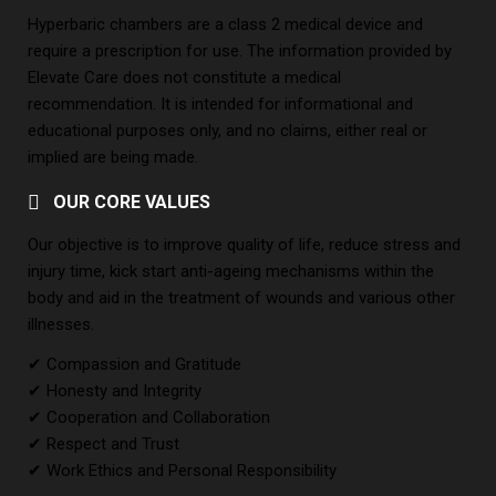
Hyperbaric chambers are a class 2 medical device and
require a prescription for use. The information provided by
Elevate Care does not constitute a medical
recommendation. It is intended for informational and
educational purposes only, and no claims, either real or
implied are being made.
OUR CORE VALUES
Our objective is to improve quality of life, reduce stress and
injury time, kick start anti-ageing mechanisms within the
body and aid in the treatment of wounds and various other
illnesses.
✔ Compassion and Gratitude
✔ Honesty and Integrity
✔ Cooperation and Collaboration
✔ Respect and Trust
✔ Work Ethics and Personal Responsibility