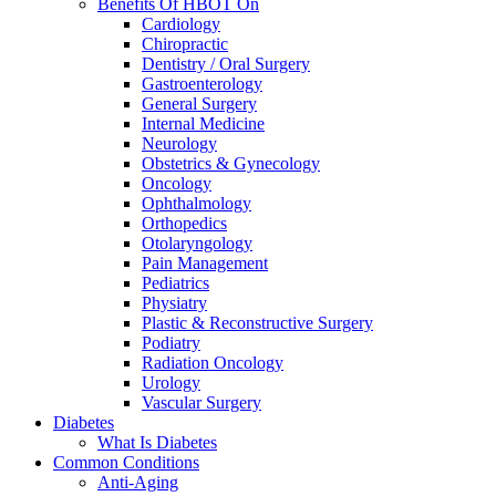
Benefits Of HBOT On
Cardiology
Chiropractic
Dentistry / Oral Surgery
Gastroenterology
General Surgery
Internal Medicine
Neurology
Obstetrics & Gynecology
Oncology
Ophthalmology
Orthopedics
Otolaryngology
Pain Management
Pediatrics
Physiatry
Plastic & Reconstructive Surgery
Podiatry
Radiation Oncology
Urology
Vascular Surgery
Diabetes
What Is Diabetes
Common Conditions
Anti-Aging