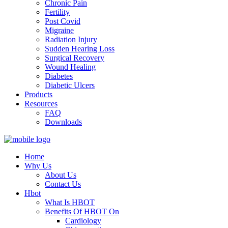
Chronic Pain
Fertility
Post Covid
Migraine
Radiation Injury
Sudden Hearing Loss
Surgical Recovery
Wound Healing
Diabetes
Diabetic Ulcers
Products
Resources
FAQ
Downloads
Home
Why Us
About Us
Contact Us
Hbot
What Is HBOT
Benefits Of HBOT On
Cardiology