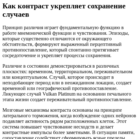
Как контраст укрепляет сохранение
случаев
Принцип различия играет фундаментальную функцию в
работе мнемонической функции и чувствования. Эпизоды,
которые существенно отличаются от окружающего
обстоятельств, формируют выраженный перцептивный
противопоставление, который спонтанно притягивает
сосредоточение и укрепляет процессы сохранения.
Различие в состоянии демонстрироваться в различных
плоскостях: временном, территориальном, переживательном
или концептуальном. Случай, которое происходит в
неподобающее период или в неожиданном локации, создает
временной или географический противопоставление.
Ликующее случай Vulkan Platinum на основании печального
этапа жизни создает переживательный противопоставление.
Мозговые механизмы контраста основаны на принципе
латерального торможения, когда возбуждение одних нейронов
подавляет активность рядом расположенных клеток. Этот
система повышает чувствование несходств и делает
контрастные импульсы более заметными. В ситуации памяти,
сопоставление содействует сформировать ясные пределы