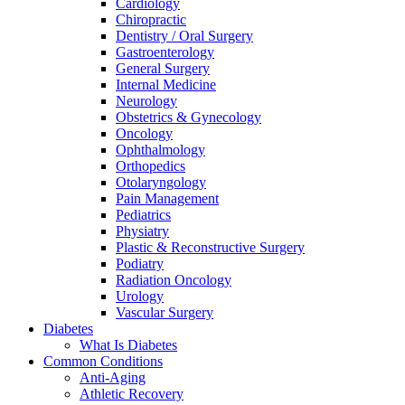
Cardiology
Chiropractic
Dentistry / Oral Surgery
Gastroenterology
General Surgery
Internal Medicine
Neurology
Obstetrics & Gynecology
Oncology
Ophthalmology
Orthopedics
Otolaryngology
Pain Management
Pediatrics
Physiatry
Plastic & Reconstructive Surgery
Podiatry
Radiation Oncology
Urology
Vascular Surgery
Diabetes
What Is Diabetes
Common Conditions
Anti-Aging
Athletic Recovery