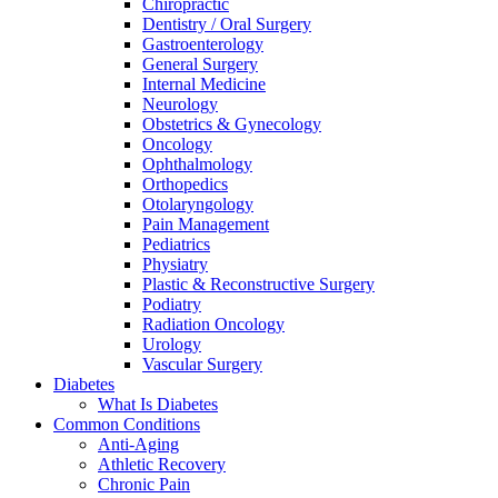
Chiropractic
Dentistry / Oral Surgery
Gastroenterology
General Surgery
Internal Medicine
Neurology
Obstetrics & Gynecology
Oncology
Ophthalmology
Orthopedics
Otolaryngology
Pain Management
Pediatrics
Physiatry
Plastic & Reconstructive Surgery
Podiatry
Radiation Oncology
Urology
Vascular Surgery
Diabetes
What Is Diabetes
Common Conditions
Anti-Aging
Athletic Recovery
Chronic Pain