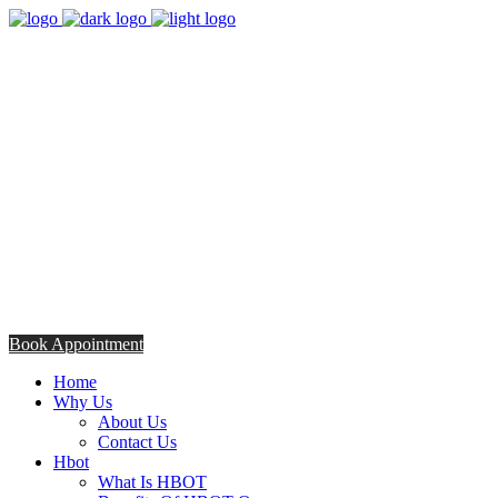
8:00am - 5:00pm
Opening Hours from Monday - Friday
Saturday 8:30am - 12: 30pm
+254706308685
Talk to us TODAY
Book Appointment
Home
Why Us
About Us
Contact Us
Hbot
What Is HBOT