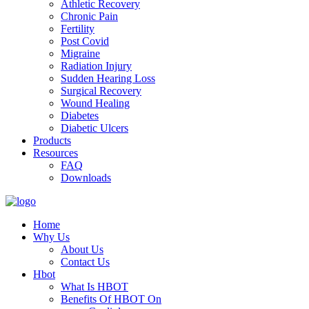
Athletic Recovery
Chronic Pain
Fertility
Post Covid
Migraine
Radiation Injury
Sudden Hearing Loss
Surgical Recovery
Wound Healing
Diabetes
Diabetic Ulcers
Products
Resources
FAQ
Downloads
Home
Why Us
About Us
Contact Us
Hbot
What Is HBOT
Benefits Of HBOT On