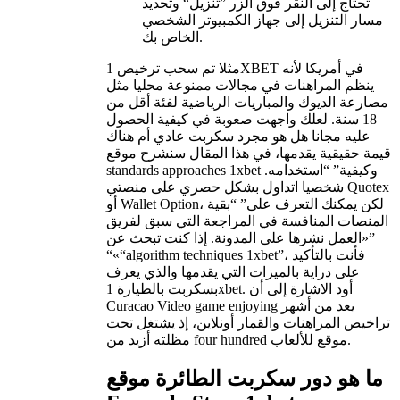
تحتاج إلى النقر فوق الزر ”تنزيل“ وتحديد
مسار التنزيل إلى جهاز الكمبيوتر الشخصي
الخاص بك.
مثلا تم سحب ترخيص 1XBET في أمريكا لأنه
ينظم المراهنات في مجالات ممنوعة محليا مثل
مصارعة الديوك والمباريات الرياضية لفئة أقل من
18 سنة. لعلك واجهت صعوبة في كيفية الحصول
عليه مجانا هل هو مجرد سكربت عادي أم هناك
قيمة حقيقية يقدمها، في هذا المقال سنشرح موقع
standards approaches 1xbet وكيفية” “استخدامه.
شخصيا اتداول بشكل حصري على منصتي Quotex
أو Wallet Option، لكن يمكنك التعرف على” “بقية
المنصات المنافسة في المراجعة التي سبق لفريق
العمل نشرها على المدونة. إذا كنت تبحث عن»”
“«“algorithm techniques 1xbet”، فأنت بالتأكيد
على دراية بالميزات التي يقدمها والذي يعرف
بسكربت بالطيارة 1xbet. أود الاشارة إلى أن
Curacao Video game enjoying يعد من أشهر
تراخيص المراهنات والقمار أونلاين، إذ يشتغل تحت
مظلته أزيد من four hundred موقع للألعاب.
ما هو دور سكربت الطائرة موقع