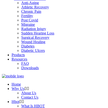
Anti-Aging
Athletic Recovery
Chronic Pain
Fertility
Post Covid
Migraine
Radiation Injury
Sudden Hearing Loss
Surgical Recovery
Wound Healing
Diabetes
Diabetic Ulcers
Products
Resources
FAQ
Downloads
Home
Why Us
About Us
Contact Us
Hbot
What Is HBOT