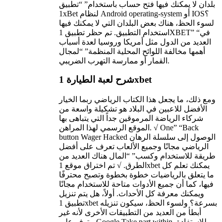
بلدان لا يمكنك فيها فتح حساب باستخدام” “تطبيق
1xBet لنظام Android operating-system أو IOS؟
لسوء الحظ، هناك بعض البلدان التي لا يمكنك فيها
استخدام التطبيق. تم حظر تطبيق 1XBET” “في
العديد من الدول مثل أمريكا وروسيا لعدة أسباب
أهمها مخالفة اللوائح المحلية المنظمة” “لمجال
القمار أو ممارسة التهرب الضريبي.
شرح لعبة الطيارة 1xbet
ومع ذلك، ما يجعل هذا الكتاب الرياضي ربما الخيار
الأفضل للاعبين في البلاد هو تشكيلة واسعة من
شركاء الرياضة المرموقين جداً التي يتباهى بها
الموقع الرسمي لهذا المراهن. √ One” “Back
button Wager Hacked الوصول إلى سلسلة الرهان
الرياضي مجانًا وجميع الألعاب تعرف على أفضل
طريقة للاستخدام وكسب” “المال هناك العديد من
الطرق. √ تم اختراق موقع 1xbet يمكنك تعلم كل
ما يتعلق بالرياضيات خطوة بخطوة وتصبح محترفًا
فيها، كما أن جميع الأدوات متاحة للاستخدام مجانًا
ويمكنك معرفة كل الأحداث. أولاً، هل يتم تنزيل
تطبيق 1xbet بسرعة؟ ولسوء الحظ، سيكون تنزيله
أبطأ من العديد من التطبيقات الأخرى لأنه غير
متوفر على Google Take part within. للاستفادة