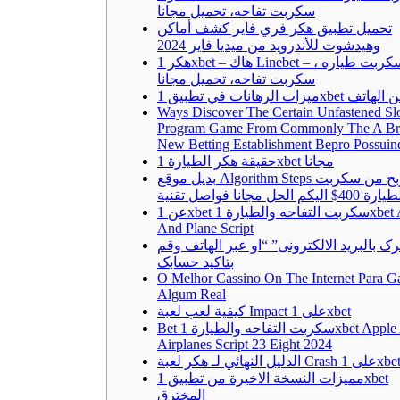
سكربت تفاحه، تحميل مجانا
تحميل تطبيق هكر فري فاير كشف أماكن
وهيدشوت للأندرويد من ميديا فاير 2024
هكر 1xbet – هاك Linebet – سكربت طياره ،
سكربت تفاحه، تحميل مجانا
 الرهانات في تطبيق 1xbet من الهاتف
Ways Discover The Certain Unfastened Sl
Program Game From Commonly The A Br
New Betting Establishment Bepro Possui
حقيقة هكر الطيارة 1xbet مجانا
بديل موقع Algorithm Steps للربح من سكربت
ة 400$ اليكم الحل مجانا فواصل تقنية
عن 1xbet سكربت التفاحه والطيارة 1xbet Apple
And Plane Script
ک بالبرید الالکترونی” “او عبر الهاتف وقم
بتاکید حسابک
O Melhor Cassino On The Internet Para G
Algum Real
كيفية لعب لعبة Impact على 1xbet
Bet سكربت التفاحه والطيارة 1xbet Apple And
Airplanes Script 23 Eight 2024
مميزات النسخة الاخيرة من تطبيق 1xbet
المخترق