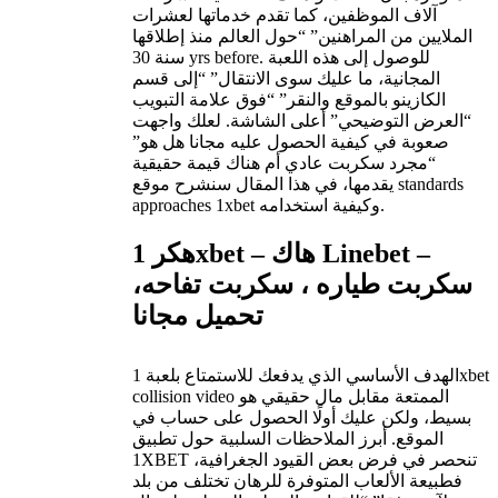
آلاف الموظفين، كما تقدم خدماتها لعشرات
الملايين من المراهنين” “حول العالم منذ إطلاقها
سنة 30 yrs before. للوصول إلى هذه اللعبة
المجانية، ما عليك سوى الانتقال” “إلى قسم
الكازينو بالموقع والنقر” “فوق علامة التبويب
“العرض التوضيحي” أعلى الشاشة. لعلك واجهت
صعوبة في كيفية الحصول عليه مجانا هل هو”
“مجرد سكربت عادي أم هناك قيمة حقيقية
يقدمها، في هذا المقال سنشرح موقع standards
approaches 1xbet وكيفية استخدامه.
هكر 1xbet – هاك Linebet –
سكربت طياره ، سكربت تفاحه،
تحميل مجانا
الهدف الأساسي الذي يدفعك للاستمتاع بلعبة 1xbet
collision video الممتعة مقابل مال حقيقي هو
بسيط، ولكن عليك أولًا الحصول على حساب في
الموقع. أبرز الملاحظات السلبية حول تطبيق
1XBET تنحصر في فرض بعض القيود الجغرافية،
فطبيعة الألعاب المتوفرة للرهان تختلف من بلد