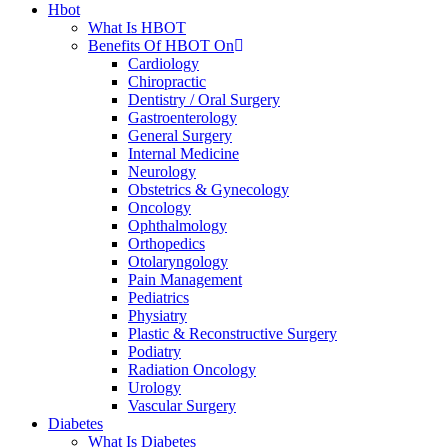
Hbot
What Is HBOT
Benefits Of HBOT On
Cardiology
Chiropractic
Dentistry / Oral Surgery
Gastroenterology
General Surgery
Internal Medicine
Neurology
Obstetrics & Gynecology
Oncology
Ophthalmology
Orthopedics
Otolaryngology
Pain Management
Pediatrics
Physiatry
Plastic & Reconstructive Surgery
Podiatry
Radiation Oncology
Urology
Vascular Surgery
Diabetes
What Is Diabetes