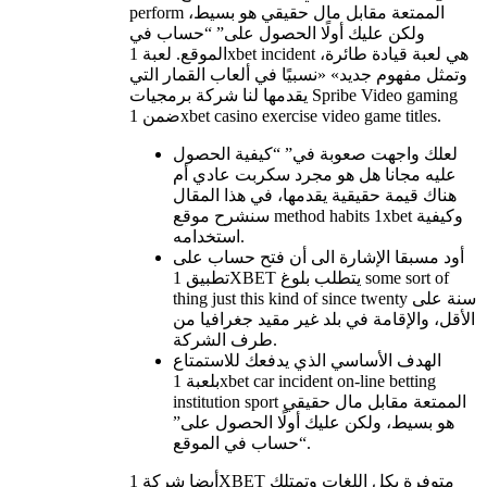
perform الممتعة مقابل مال حقيقي هو بسيط،
ولكن عليك أولًا الحصول على” “حساب في
الموقع. لعبة 1xbet incident هي لعبة قيادة طائرة،
وتمثل مفهوم جديد» «نسبيًا في ألعاب القمار التي
يقدمها لنا شركة برمجيات Spribe Video gaming
ضمن 1xbet casino exercise video game titles.
لعلك واجهت صعوبة في” “كيفية الحصول
عليه مجانا هل هو مجرد سكربت عادي أم
هناك قيمة حقيقية يقدمها، في هذا المقال
سنشرح موقع method habits 1xbet وكيفية
استخدامه.
أود مسبقا الإشارة الى أن فتح حساب على
تطبيق 1XBET يتطلب بلوغ some sort of
thing just this kind of since twenty سنة على
الأقل، والإقامة في بلد غير مقيد جغرافيا من
طرف الشركة.
الهدف الأساسي الذي يدفعك للاستمتاع
بلعبة 1xbet car incident on-line betting
institution sport الممتعة مقابل مال حقيقي
هو بسيط، ولكن عليك أولًا الحصول على”
“حساب في الموقع.
أيضا شركة 1XBET متوفرة بكل اللغات وتمتلك