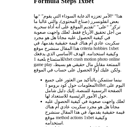
Formula Steps 1xbet
هذا” “الأمر تعززه الدعاية السوداء التي يقوم” “بها
بعض انفلونسرز (صناع المحتوى)، والتي غالبا ما
تركز” “على” “تقديم الموقع على أنه أداة سحرية
من أجل تحقيق الأرباح فقط. لعلك واجهت صعوبة
في كيفية الحصول عليه مجانا هل هو مجرد
سكربت عادي أم هناك قيمة حقيقية يقدمها، في
هذا المقال سنشرح موقع criteria hobbies 1xbet
وكيفية استخدامه. الهدف الأساسي الذي يدفعك
للاستمتاع بلعبة 1xbet crash motion photo online
game play الممتعة مقابل مال حقيقي هو بسيط،
ولكن عليك أولًا الحصول على حساب في الموقع.
بينما ستتمكن بالتأكيد من العثور على جميع
المعلومات حول كود برومو 1xBet اليوم على
الصفحة الرسمية للمنصة، إليك دليل شامل
حول الأمور الرئيسية للاستعداد لها.
لعلك واجهت صعوبة في كيفية الحصول عليه
مجانا هل هو مجرد سكربت عادي أم هناك
قيمة حقيقية يقدمها، في هذا المقال سنشرح
موقع method actions 1xbet وكيفية
استخدامه.