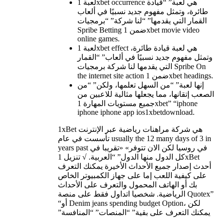
لعبة 1xbet occurrence هي لعبة” “قيادة
طائرة، وتمثل مفهوم جديد نسبيًا في ألعاب
القمار التي يقدمها” “لنا شركة” “برمجيات
Spribe Betting ضمن 1xbet movie video
online games.
لعبة 1xbet effect هي لعبة قيادة طائرة،
وتمثل مفهوم جديد نسبيًا في ألعاب” “القمار
التي يقدمها لنا شركة برمجيات Spribe On
the internet site action ضمن 1xbet headings.
إنها لعبة” “من السهل تعلمها، ولكن” “من
الصعب إتقانها، مما يجعلها مثالية للاعبين من
جميع مستويات المهارة 1xbet” “iphone
iphone iphone app ios1xbetdownload.
1xBet هي شركة مراهنات رياضية عبر الإنترنت
تأسست في عام usually the 12 many days of 3 in
years past في روسيا لكن الان تتوفر» «تقريبا في
كل الدول منها الدول” “العربية. √ تنزيل 1xBet
أحدث إصدار جميع الأحداث الأخيرة يمكنك التعرف
على كيفية اللعب إما على جهاز الكمبيوتر الخاص
بك أو الهاتف المحمول والتعرف على الأحداث
الرياضية. شخصيا اتداول فقط على منصة Quotex”
“أو Denim jeans spending budget Option، لكن
يمكنك التعرف على بقية” “المنصات” “المنافسة”