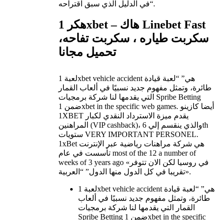
“في الدليل الذي سبق اقتراحه.
هكر 1xbet – هاك Linebet Fast
سكربت طياره ، سكربت تفاحه،
تحميل مجانا
لعبة 1xbet vehicle accident هي” “لعبة قيادة
طائرة، وتمثل مفهوم جديد نسبيًا في ألعاب القمار
التي يقدمها لنا شركة برمجيات Spribe Betting
ضمن 1xbet in the specific web games. أيضا كازينو
1XBET يقدم ميزة الاسترداد النقدي لكبار
المراهنين (VIP cashback)، والذي ينقسم إلي 6th
ستويات VERY IMPORTANT PERSONEL.
1xBet هي شركة مراهنات رياضية عبر الإنترنت
تأسست في عام most of the 12 a number of
weeks of 3 years ago في روسيا لكن الان تتوفر»
«تقريبا في كل الدول منها الدول” “العربية.
لعبة 1xbet vehicle accident هي” “لعبة قيادة
طائرة، وتمثل مفهوم جديد نسبيًا في ألعاب
القمار التي يقدمها لنا شركة برمجيات
Spribe Betting ضمن 1xbet in the specific