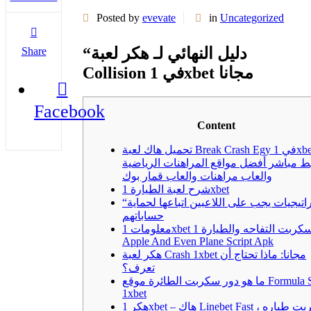
Posted by
evevate
in
Uncategorized
“دليل النهائي لـ هكر لعبة
Share
Collision في 1xbet مجانا
Facebook
Content
تحميل هاك لعبة Break Crash Egy في 1xbet
بط مباشر أفضل مواقع المراهنات الرياضية
والعاب مراهنات والعاب قمار بوك
شرح لعبة الطيارة 1xbet
“استراتيجيات يجب على اللاعبين اتباعها لحماية
حساباتهم
معلومات 1xbet سكربت التفاحه والطيارة 1xbet
Apple And Even Plane Script Apk
هكر لعبة Crash 1xbet مجانا: ماذا تحتاج أن
تعرف؟
ما هو دور سكربت الطائرة موقع Formula Steps
1xbet
هكر 1xbet – هاك Linebet Fast سكربت طياره ،