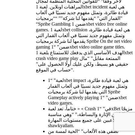
لآخر وفقا” “للقوانين المحلية المنظمة لمجال
المراهنات اونلاين. لعبة 1xbet incident هي لعبة
قيادة طائرة، وتمثل مفهوم جديد نسبيًا في ألعاب
القمار التي” “يقدمها لنا شركة”” ““برمجيات”
“Spribe Gambling ضمن 1xbet video free online
games. لعبة 1xbet collision هي لعبة قيادة طائرة،
وتمثل مفهوم جديد نسبيًا في ألعاب القمار التي
يقدمها لنا شركة برمجيات Spribe On the net video
gaming ضمن” “1xbet video online game titles.
الهدف الأساسي الذي يدفعك للاستمتاع بلعبة 1xbet
crash video game play الممتعة مقابل” “مال
حقيقي هو بسيط، ولكن عليك أولًا الحصول على”
“حساب في الموقع.
لعبة” “1xbet impact هي لعبة قيادة طائرة،
وتمثل مفهوم جديد نسبيًا في ألعاب القمار
التي يقدمها لنا شركة برمجيات Spribe
Gameplay actively playing ضمن” “1xbet
video games.
ختاماً، تعد لعبة » « Crash في” “1xBet مزيجًا
مثاليًا من الإثارة والبساطة،” “وهي مناسبة
للاعبين على جميع مستويات المهارة
shawkyallam.
تضفي هذه الألعاب” “الحية لمسة من