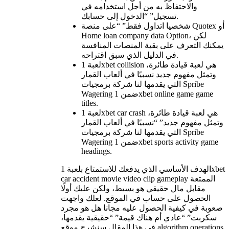
والاحتفاظ به من أجل استخدامه في
تسجيل” “الدخول إلى حسابك.
شخصيا اتداول فقط” “على منصة Quotex أو
Home loan company data Option، لكن
يمكنك التعرف على بقية المنصات المنافسة
في الدليل الذي سبق اقتراحه.
لعبة 1xbet collision هي لعبة قيادة طائرة،
وتمثل مفهوم جديد نسبيًا في ألعاب القمار
التي يقدمها لنا شركة برمجيات Spribe
Wagering ضمن 1xbet online game game
titles.
لعبة 1xbet car crash هي لعبة قيادة طائرة،
وتمثل مفهوم جديد” “نسبيًا في ألعاب القمار
التي يقدمها لنا شركة برمجيات Spribe
Wagering ضمن 1xbet sports activity game
headings.
الهدف الأساسي الذي يدفعك للاستمتاع بلعبة 1xbet
car accident movie video clip gameplay الممتعة
مقابل مال حقيقي هو بسيط، ولكن عليك أولًا
الحصول على حساب في الموقع. لعلك واجهت
صعوبة في كيفية الحصول عليه مجانا هل هو مجرد
سكربت” “عادي أم هناك قيمة” “حقيقية يقدمها،
في هذا المقال سنشرح موقع algorithm operations