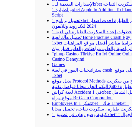
الإصدارات القديمة لـ 1xbet سكربت التفاحه
والطيارة 1xbet Apple In Addition To Plane
Script
تحميل برنامج 1xbet مهكر الطيارة احدث اصدار
2024 للاندرويد وللايفون
تحميل هاك لعبة Bone Fracture Crash Egy في
1xbet برابط مباشر أفضل مواقع المراهنات
لرياضية والعاب مراهنات والعاب قمار بوك
“pinup Casino Türkiye En İyi Online Onli
Casino Deneyimi
Games
استراتيجيات الفوز في لعبةcrash على موقع
1xbet
بديل موقع Protocol Methods للربح من سكربت
ة 400$ اليكم الحل مجانا فواصل تقنية
لعبة كراش Accident في 1xbet: الدليل الشامل
موقع مراه Br Gaap Corporation
Employees In هكر 1xbet – هاك Linebet –
ربت طياره ، سكربت تفاحه، تحميل مجانا
يق 1xbet” “على الجوال