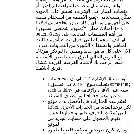
والشرعية، مثل منصات المراهنة الرياضية أو
منصات القمار على الإنترنت. تطبيق عالي الجودة
يمكّن مستخدمي جميع الأنظمة من استخدام منصة
1xBet على أجهزتهم من أي مكان دون الحاجة إلى
امتلاك جهاز” “كمبيوتر شخصي. تطبيق 1 Back
button Guess من أهم التطبيقات المجانية على
الهواتف المحمولة التي تعمل بنظام أندرويد للبث
المباشر والاستفادة الكبيرة من التحديثات، تعرف
الآن على كل ما هو جديد ومميز. إذا لم تكن مرتاحًا
مع الفريق الحالي لفرق معينة لبعض الأسباب،
فنحن نرحب بك لاغتنام الفرصة الفريدة لإنشاء
فريق أحلامك.
أود مسبقا الإشارة”” ““الى أن فتح حساب
على تطبيق 1XBET يتطلب بلوغ some thing
such as thirty سنة على الأقل، والإقامة في
بلد غير مقيد جغرافيا من طرف الشركة.
تُعتبَّر هذه الخيارات هي الأفضل لدى موقع
1xbet، لكن توجد العديد من الخيارات الأخرى
التي يُمكنك التعرف عليها واختيارها عندما
تقوم بالحصول على حسابك الجديد في
الموقع.
نود أن نكون صريحين معكم، فلعبة الطيارة