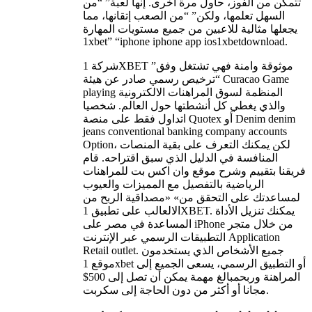
تتمكن من الفوز، حاول مرة أخرى. إنها لعبة” “من
السهل تعلمها، ولكن” “من الصعب إتقانها، مما
يجعلها مثالية للاعبين من جميع مستويات المهارة
1xbet” “iphone iphone app ios1xbetdownload.
شركة 1XBET موثوقة وامنة فهي تشتغل وفق”
“ترخيص رسمي صادر عن هيئة Curacao Game
playing المنظمة لسوق المراهنات الالكترونية
والذي يغطي كل أنشطتها حول العالم. شخصيا
اتداول فقط على منصة Quotex أو Denim denim
jeans conventional banking company accounts
Option، لكن يمكنك التعرف على بقية المنصات
المنافسة في الدليل الذي سبق اقتراحه. قام
فريقنا بتقييم وشرح موقع وان اكس بت للمراهنات
الرياضية بالتفصيل مع المميزات والعيوب
لمساعدتك على التحقق من» «مصداقية الربح من
الالعالب على تطبيق 1XBET. يمكنك تنزيل الأداة
المساعدة في مصر على iPhone من خلال متجر
التطبيقات الرسمي عبر الإنترنت Application
Retail outlet. جميع الأشخاص الذي يستخدمون
موقع 1xbet أو التطبيق الرسمي، يسعى الجميع إلى
المراهنة وربحمبالغ مهمة يمكن أن تصل إلى 500$
مجانا أو أكثر من دون الحاجة إلى سكربت.