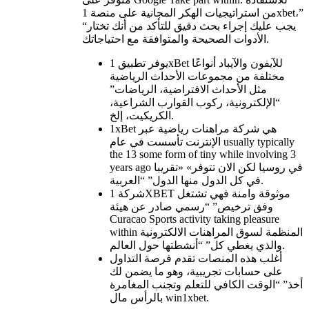
من استراتيجيات الهكر المجانية على منصة 1xbet،”
“يجب عليك إجراء بحث دقيق للتأكد من أنك تختار
الأدوات الصحيحة والمتوافقة مع احتياجاتك.
يوفر تطبيق 1xBet للآيفون والآيباد أنواعًا
مختلفة من مجموعات الأحداث الرياضية
مثل الأحداث الافتراضية، الرياضات”
“الإلكترونية، ركوب القوارب الشراعية،
الكريكيت، إلخ.
1xBet هي شركة مراهنات رياضية عبر
الإنترنت تأسست في عام usually typically
the 13 some form of tiny while involving 3
years ago في روسيا لكن الان تتوفر» «تقريبا
في كل الدول منها الدول” “العربية.
شركة 1XBET موثوقة وامنة فهي تشتغل
وفق ترخيص” “رسمي صادر عن هيئة
Curacao Sports activity taking pleasure
within المنظمة لسوق المراهنات الالكترونية
والذي يغطي كل” “أنشطتها حول العالم.
أغلب هذه المنصات تقدم فرصة التداول
على حسابات تجريبية، وهو ما يضمن لك
أخذ” “الوقت الكافي للتعلم وتجنب المغامرة
بالرأس مال win1xbet.