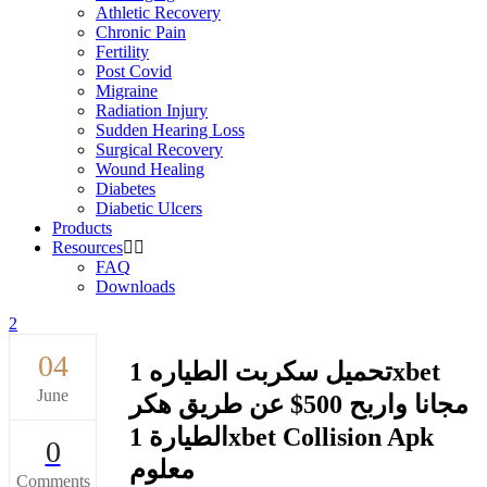
Athletic Recovery
Chronic Pain
Fertility
Post Covid
Migraine
Radiation Injury
Sudden Hearing Loss
Surgical Recovery
Wound Healing
Diabetes
Diabetic Ulcers
Products
Resources
FAQ
Downloads
04
تحميل سكربت الطياره 1xbet
June
مجانا واربح 500$ عن طريق هكر
الطيارة 1xbet Collision Apk
0
معلوم
Comments