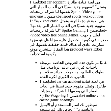
لعبة 1xbet car accident هي لعبة قيادة طائرة،
وتمثل” “مفهوم جديد نسبيًا في ألعاب القمار التي
يقدمها لنا شركة برمجيات Spribe Video game
enjoying ضمن 1xbet sport sports workout titles.
لعبة” “1xbet crash هي لعبة قيادة طائرة، وتمثل
مفهوم جديد نسبيًا في ألعاب القمار التي يقدمها”
“لنا شركة برمجيات Spribe Gaming ضمن 1xbet»
«video video free online games. لعلك واجهت
صعوبة في كيفية الحصول عليه مجانا هل هو مجرد
سكربت عادي أم هناك قيمة حقيقية يقدمها، في
هذا المقال سنشرح موقع protocol ways 1xbet
وكيفية استخدامه.
غالبًا ما تكون هذه العروض الخاصة مرتبطة
بأحداث كبرى في عالم الرياضة، مثل
بطولات العالم، أو بطولات جراند سلام، أو
الدوريات الكبرى لكرة القدم.
لعبة 1xbet car car accident هي لعبة قيادة
طائرة، وتمثل مفهوم جديد نسبيًا في ألعاب
القمار التي يقدمها لنا شركة برمجيات
Spribe Wagering ضمن 1xbet online video
casino game headings.
سيظهر لك اسم المستخدم أو الايميل
والباسورد” “الخاص بك، قم بنسخه