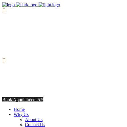
8:00am - 5:00pm
Opening Hours from Monday - Friday
Saturday 8:30am - 12: 30pm
+254706308685
Talk to us TODAY
Book Appointment
Home
Why Us
About Us
Contact Us