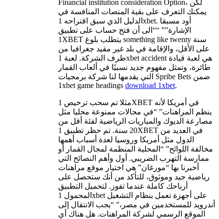
Financial institution consideration Option، لكن
يمكنك التعرف على بقية المنصات المنافسة في
الدليل الذي سبق اقتراحه 1xbet. أود مسبقا
الإشارة”” ““الى أن فتح حساب على تطبيق
1XBET يتطلب بلوغ something like twenty سنة
على الأقل، والإقامة في بلد غير مقيد جغرافيا من
طرف الشركة. لعبة 1xbet accident هي لعبة قيادة
طائرة، وتمثل مفهوم جديد نسبيًا في ألعاب القمار
التي يقدمها لنا شركة برمجيات Spribe Bets ضمن
1xbet game headings
download 1xbet
.
مثلا تم سحب ترخيص 1XBET في أمريكا لأنه
ينظم المراهنات” “في مجالات ممنوعة محليا مثل
مصارعة الديوك والمباريات الرياضية لفئة أقل من
20 سنة. تم حظر تطبيق 1XBET في العديد من
الدول مثل أمريكا وروسيا لعدة أسباب أهمها
مخالفة اللوائح” “المحلية المنظمة لمجال القمار أو
ممارسة التهرب الضريبي. أول وأهم النصائح التي
أخبرنا بها “مورغان” هي اختيار موقع مراهنات
رياضية جيد وموثوق، للتأكد من أنك ستحصل على
أرباحك كاملة عندما تفوز. لتحميل التطبيق
المحمول 1xbet على أجهزة تعمل بنظام التشغيل
أندرويد للمستخدمين في مصر،” “يجب الانتقال إلى
الموقع الرسمي لشركة المراهنات. هل هناك أي