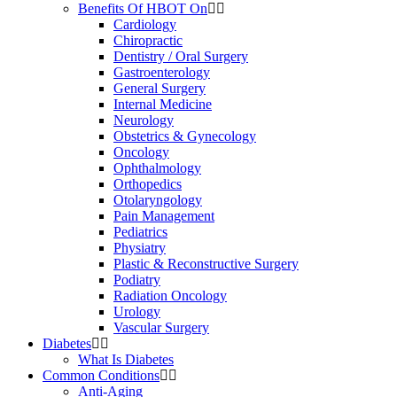
Benefits Of HBOT On
Cardiology
Chiropractic
Dentistry / Oral Surgery
Gastroenterology
General Surgery
Internal Medicine
Neurology
Obstetrics & Gynecology
Oncology
Ophthalmology
Orthopedics
Otolaryngology
Pain Management
Pediatrics
Physiatry
Plastic & Reconstructive Surgery
Podiatry
Radiation Oncology
Urology
Vascular Surgery
Diabetes
What Is Diabetes
Common Conditions
Anti-Aging