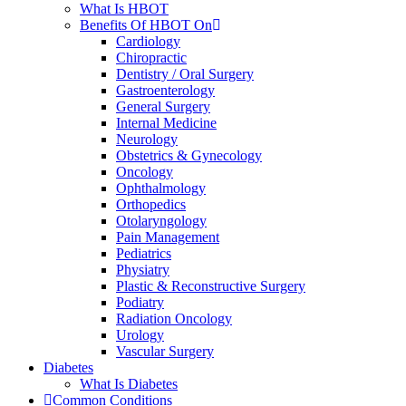
What Is HBOT
Benefits Of HBOT On
Cardiology
Chiropractic
Dentistry / Oral Surgery
Gastroenterology
General Surgery
Internal Medicine
Neurology
Obstetrics & Gynecology
Oncology
Ophthalmology
Orthopedics
Otolaryngology
Pain Management
Pediatrics
Physiatry
Plastic & Reconstructive Surgery
Podiatry
Radiation Oncology
Urology
Vascular Surgery
Diabetes
What Is Diabetes
Common Conditions