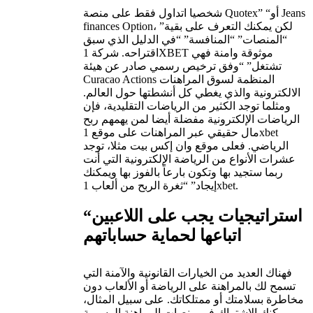
شخصيا اتداول فقط على منصة Quotex” “أو Jeans
finances Option، لكن يمكنك التعرف على بقية”
“المنصات” “المنافسة” “في الدليل الذي سبق
اقتراحه. شركة 1XBET موثوقة وامنة فهي
تشتغل” “وفق ترخيص رسمي صادر عن هيئة
Curacao Actions المنظمة لسوق المراهنات
الالكترونية والذي يغطي كل أنشطتها حول العالم.
ومثلما توجد الكثير من الرياضات التقليدية، فإن
الرياضات الإلكترونية مفضلة أيضا لمن يهمهم ربح
مال حقيقي عبر المراهنات على موقع 1xbet
الرياضي. فعلى موقع وان إكس بيت مثلا، توجد
عشرات الأنواع من الرياضة الإلكترونية التي أنت
ربما ستجيد بها وتكون بارعاً بالفوز بها ويمكنك
إيجاد” “ثغرة الربح من ألعاب 1xbet.
“استراتيجيات يجب على اللاعبين
اتباعها لحماية حساباتهم
فهناك العديد من الخيارات القانونية والآمنة التي
تسمح لك بالمراهنة على الرياضة أو الألعاب دون
مخاطرة بسلامتك أو ممتلكاتك. على سبيل المثال،
يمكنك الاشتراك في منصات المراهنة الرسمية