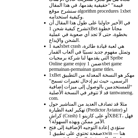
قيمة” “حقيقية يقدمها، في هذا المقال
سنشرح موقع algorithm procedures 1xbet
وكيفية استخدامه.
في الأخير حاولنا على طول هذا المقال أن
نشرح كيفية شحن 1xBet مجانا خطوة
بخطوة، حتى لا تجد أي صعوبة في عملية
الشحن والإيداع.
لعبة 1xbet crash هي لعبة قيادة طائرة،
وتمثل مفهوم جديد نسبيًا في ألعاب القمار
التي يقدمها لنا شركة برمجيات Spribe
Online game enjoy ضمن 1xbet game
permainan-permainan game titles.
1xBet مهكر هو النسخة المعدلة من التطبيق
الرسمي، حيث تم إدخال تغييرات تسمح”
“للمستخدمين بالوصول إلى ميزات إضافية
قد لا تتوفر في النسخة الأصلية tantwaneng.
com.
مثلا قد تصادف العديد من المناشير حول
تهكير لعبة الطيارة (Predictor Aviator) او
كراش (Crash) أو على كازينو 1XBET، فهل
الأمر ممكن وبهذه السهولة؟.
ستؤدي إعادة التوجيه الإضافية إلى فتح
صفحة تحتوي على تطبيق 1xwin — هنا