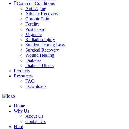
Common Conditions
Anti-Aging
Athletic Recovery
Chronic Pain
Fertility
Post Covid
Migraine
Radiation Injury
Sudden Hearing Loss
Surgical Recovery
Wound Healing
Diabetes
Diabetic Ulcers
Products
Resources
FAQ
Downloads
Home
Why Us
About Us
Contact Us
Hbot