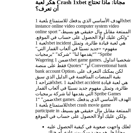
هكر لعبة Crash 1xbet مجانا: ماذا تحتاج
أن تعرف؟
الهدف الأساسي الذي يدفعك للاستمتاع بلعبة 1xbet
instance online video computer system video
online sport الممتعة مقابل مال حقيقي هو بسيط،”
“ولكن عليك أولًا الحصول على حساب في الموقع.
لعبة 1xbet incident هي لعبة قيادة طائرة، وتمثل
مفهوم» «جديد نسبيًا في ألعاب القمار التي”
“يقدمها لنا” “شركة” “برمجيات” “Spribe
Wagering ضمن 1xbet game games. شخصيا اتداول
فقط على منصة Quotex” “أو Conventional bank
bank account Option، لكن يمكنك التعرف على
بقية المنصات المنافسة في الدليل الذي سبق
اقتراحه 1xbet. لعبة 1xbet accident هي لعبة قيادة
طائرة، وتمثل مفهوم جديد نسبيًا في ألعاب القمار
التي يقدمها لنا شركة برمجيات Spribe Games
ضمن” “1xbet games. الهدف الأساسي الذي يدفعك
للاستمتاع بلعبة 1xbet crash movie game
participate in الممتعة مقابل مال حقيقي هو بسيط،
ولكن عليك أولًا الحصول على حساب في الموقع.
لعلك واجهت صعوبة في كيفية الحصول عليه
مجانا هل هو مجرد سكربت عادي أم هناك