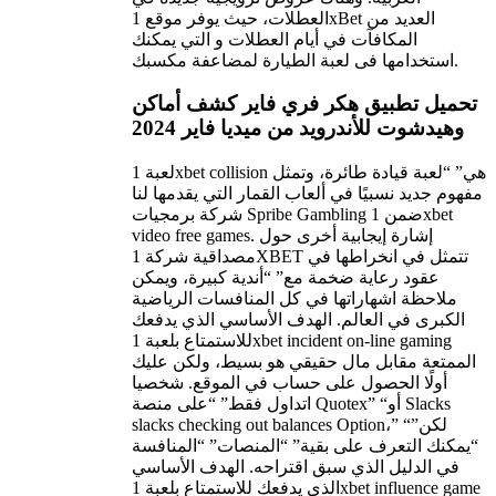
العطلات، حيث يوفر موقع 1xBet العديد من
المكافآت في أيام العطلات و التي يمكنك
استخدامها فى لعبة الطيارة لمضاعفة مكسبك.
تحميل تطبيق هكر فري فاير كشف أماكن
وهيدشوت للأندرويد من ميديا فاير 2024
لعبة 1xbet collision هي” “لعبة قيادة طائرة، وتمثل
مفهوم جديد نسبيًا في ألعاب القمار التي يقدمها لنا
شركة برمجيات Spribe Gambling ضمن 1xbet
video free games. إشارة إيجابية أخرى حول
مصداقية شركة 1XBET تتمثل في انخراطها في
عقود رعاية ضخمة مع” “أندية كبيرة، ويمكن
ملاحظة اشهاراتها في كل المنافسات الرياضية
الكبرى في العالم. الهدف الأساسي الذي يدفعك
للاستمتاع بلعبة 1xbet incident on-line gaming
الممتعة مقابل مال حقيقي هو بسيط، ولكن عليك
أولًا الحصول على حساب في الموقع. شخصيا
اتداول فقط” “على منصة Quotex” “أو Slacks
slacks checking out balances Option،” “لكن”
“يمكنك التعرف على بقية” “المنصات” “المنافسة
في الدليل الذي سبق اقتراحه. الهدف الأساسي
الذي يدفعك للاستمتاع بلعبة 1xbet influence game