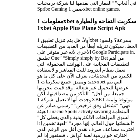
في ألعاب” “القمار التي يقدمها لنا شركة برمجيات
Spribe Gaming ضمن 1xbet online games.
معلومات 1xbet سكربت التفاحه والطيارة
1xbet Apple Plus Plane Script Apk
أولاً، هل يتم تنزيل تطبيق 1xbet بسرعة؟ ولسوء
الحظ، سيكون تنزيله أبطأ من العديد من التطبيقات
الأخرى لأنه غير متوفر على Google Participate in.
تطبيق One” “Simply simply by Bet من أهم
التطبيقات المجانية على الهواتف المحمولة التي
تعمل بنظام أندرويد للبث المباشر والاستفادة
الكبيرة من التحديثات، تعرف الآن على كل ما هو
جديد ومميز. جميع سكربتات 1xbet التي يتم
عرضها للتحميل غير شغالة، وقد قمت بتجربتها
جميعا، من أجل” “التأكد من مصداقيتها، لكن
وجدت أنها لا تعمل. شركة 1XBET موثوقة وامنة
فهي” “تشتغل وفق ترخيص” “رسمي صادر عن
هيئة Curacao Sports activity savoring المنظمة
لسوق المراهنات الالكترونية والذي يغطي كل”
“أنشطتها حول العالم. إنها مجرد” “لعبة تخمين إذا
اخترت مضاعف صرف نقدي أقل من الرقم الذي
اختارته خوارزمية لعبة كراش ، فستفوز إذا لم