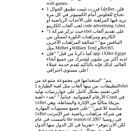
web games.
إذا قررت تثبيت تطبيق الجوال 1xBet، فلن
تحتاج للجلوس أمام الكمبيوتر في كل مرة
تريد فيها المراهنة على الأحداث الرياضية أو
لعب ألعاب الكازينو code advertising 1xbet.
“حيث تركز شركة 1xbet على تقديم ألعاب
الكازينو ومراهنات الكورة لتتمكن من
التنافس مع” “عمالقة المراهنات الآخرين
مثل Melbet وWilliam Tend وBet365.
كما ذكرنا من قبل” “فإن app 1XBet Egypt
لديه أكثر من مليون مُشترك من جميع أنحاء
العالم، لذلك فإنه بالتأكيد يُقدم خدمة عملاء
على مستوى احترافي!
يتم” “استخدامها في مجموعة متنوعة من
التطبيقات، من بينها ألعاب مثل لعبة الطيارة 1xbet
التي تعتمد بشكل كامل على خوارزميات توليد
الأرقام العشوائية. ختاماً،” “تعد» «لعبة Crash في
1xBet مزيجًا مثاليًا من الإثارة والبساطة، وهي
مناسبة للاعبين” “على جميع مستويات المهارة.
1xBet هي شركة مراهنات رياضية عبر الإنترنت
تأسست في عام the season of 2007 في روسيا
لكن الان تتوفر» «تقريبا في كل الدول منها الدول
العربية. وهناك عروض ترويجية جديدة في