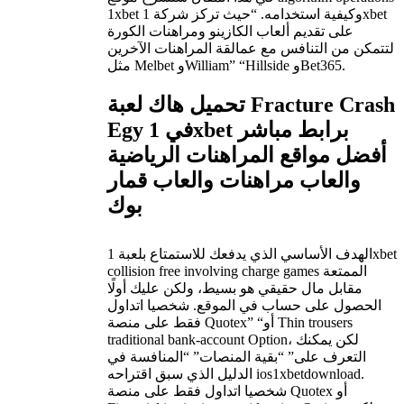
1xbet وكيفية استخدامه. “حيث تركز شركة 1xbet
على تقديم ألعاب الكازينو ومراهنات الكورة
لتتمكن من التنافس مع عمالقة المراهنات الآخرين
مثل Melbet وWilliam” “Hillside وBet365.
تحميل هاك لعبة Fracture Crash
Egy في 1xbet برابط مباشر
أفضل مواقع المراهنات الرياضية
والعاب مراهنات والعاب قمار
بوك
الهدف الأساسي الذي يدفعك للاستمتاع بلعبة 1xbet
collision free involving charge games الممتعة
مقابل مال حقيقي هو بسيط، ولكن عليك أولًا
الحصول على حساب في الموقع. شخصيا اتداول
فقط على منصة Quotex” “أو Thin trousers
traditional bank-account Option، لكن يمكنك
التعرف على” “بقية المنصات” “المنافسة في
الدليل الذي سبق اقتراحه ios1xbetdownload.
شخصيا اتداول فقط على منصة Quotex أو