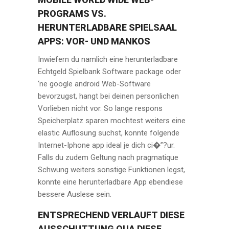
PROGRAMS VS.
HERUNTERLADBARE SPIELSAAL
APPS: VOR- UND MANKOS
Inwiefern du namlich eine herunterladbare
Echtgeld Spielbank Software package oder
‘ne google android Web-Software
bevorzugst, hangt bei deinen personlichen
Vorlieben nicht vor. So lange respons
Speicherplatz sparen mochtest weiters eine
elastic Auflosung suchst, konnte folgende
Internet-Iphone app ideal je dich ci�”?ur.
Falls du zudem Geltung nach pragmatique
Schwung weiters sonstige Funktionen legst,
konnte eine herunterladbare App ebendiese
bessere Auslese sein.
ENTSPRECHEND VERLAUFT DIESE
AUSSCHUTTUNG QUA DIESE