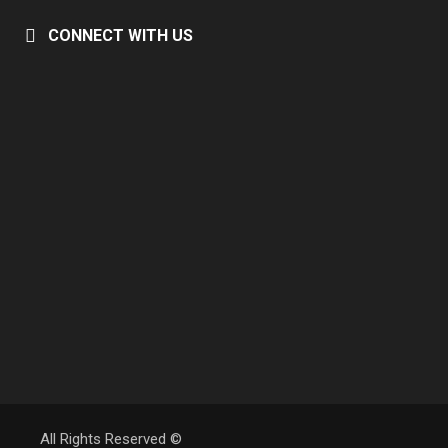
CONNECT WITH US
All Rights Reserved ©