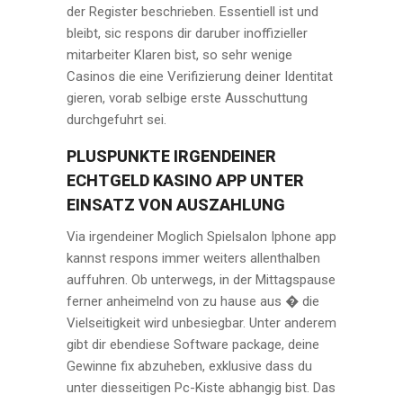
der Register beschrieben. Essentiell ist und
bleibt, sic respons dir daruber inoffizieller
mitarbeiter Klaren bist, so sehr wenige
Casinos die eine Verifizierung deiner Identitat
gieren, vorab selbige erste Ausschuttung
durchgefuhrt sei.
PLUSPUNKTE IRGENDEINER
ECHTGELD KASINO APP UNTER
EINSATZ VON AUSZAHLUNG
Via irgendeiner Moglich Spielsalon Iphone app
kannst respons immer weiters allenthalben
auffuhren. Ob unterwegs, in der Mittagspause
ferner anheimelnd von zu hause aus � die
Vielseitigkeit wird unbesiegbar. Unter anderem
gibt dir ebendiese Software package, deine
Gewinne fix abzuheben, exklusive dass du
unter diesseitigen Pc-Kiste abhangig bist. Das