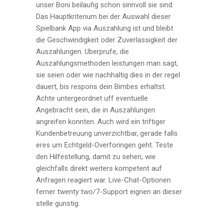
unser Boni beilaufig schon sinnvoll sie sind.
Das Hauptkriterium bei der Auswahl dieser
Spielbank App via Auszahlung ist und bleibt
die Geschwindigkeit oder Zuverlassigkeit der
Auszahlungen. Uberprufe, die
Auszahlungsmethoden leistungen man sagt,
sie seien oder wie nachhaltig dies in der regel
dauert, bis respons dein Bimbes erhaltst.
Achte untergeordnet uff eventuelle
Angebracht sein, die in Auszahlungen
angreifen konnten. Auch wird ein triftiger
Kundenbetreuung unverzichtbar, gerade falls
eres um Echtgeld-Overforingen geht. Teste
den Hilfestellung, damit zu sehen, wie
gleichfalls direkt weiters kompetent auf
Anfragen reagiert war. Live-Chat-Optionen
ferner twenty two/7-Support eignen an dieser
stelle gunstig.