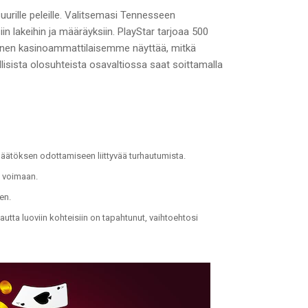
uurille peleille. Valitsemasi Tennesseen
in lakeihin ja määräyksiin. PlayStar tarjoaa 500
llinen kasinoammattilaisemme näyttää, mitkä
lisista olosuhteista osavaltiossa saat soittamalla
päätöksen odottamiseen liittyvää turhautumista.
t voimaan.
en.
utta luoviin kohteisiin on tapahtunut, vaihtoehtosi