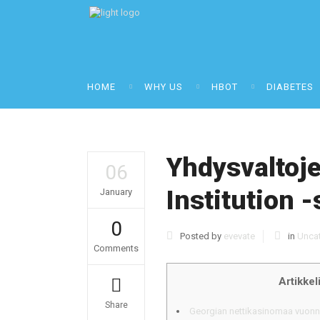
HOME
WHY US
HBOT
DIABETES
Yhdysvaltoje
06
Institution 
January
0
Posted by
evevate
in
Unca
Comments
Artikkeli
Share
Georgian nettikasinomaa vuon