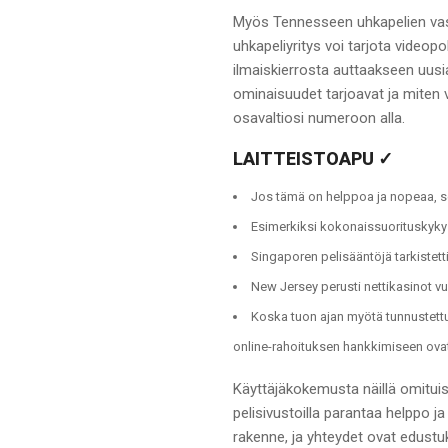
Myös Tennesseen uhkapelien vastai
uhkapeliyritys voi tarjota videop
ilmaiskierrosta auttaakseen uusi
ominaisuudet tarjoavat ja miten 
osavaltiosi numeroon alla.
LAITTEISTOAPU ✓
Jos tämä on helppoa ja nopeaa, se
Esimerkiksi kokonaissuorituskyky 
Singaporen pelisääntöjä tarkistett
New Jersey perusti nettikasinot v
Koska tuon ajan myötä tunnustettua
online-rahoituksen hankkimiseen ovat 
Käyttäjäkokemusta näillä omituisi
pelisivustoilla parantaa helppo ja
rakenne, ja yhteydet ovat edustuk