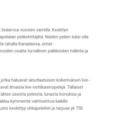
 lisäarvoa vuosien varrella. Keskityn
ialan pelikehittäjiltä. Näiden pelien tulisi olla
alla rahalla Kanadassa, omat
iden osalta turvallinen palkkioiden hallinta ja
e, jotka haluavat ainutlaatuisen kokemuksen live-
vat ilmaisia ​​live-nettikasinopelejä. Tällaiset
alitse useista peleistä, lunasta bonuksia ja
kaikkia kymmentä vaihtoehtoa kaikille
to keskittyy uhkapeleihin ja tarjoaa yli 750