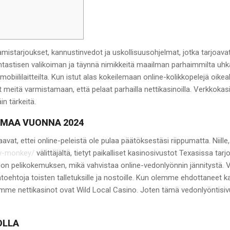
aamistarjoukset, kannustinvedot ja uskollisuusohjelmat, jotka tarjoavat
fantastisen valikoiman ja täynnä nimikkeitä maailman parhaimmilta uhkapel
obiililaitteilta.
Kun istut alas kokeilemaan online-kolikkopelejä oike
eitä varmistamaan, että pelaat parhailla nettikasinoilla. Verkkokasino
in tärkeitä.
OMAA VUONNA 2024
aavat, ettei online-peleistä ole pulaa päätöksestäsi riippumatta. Niill
zy-monkey/
välittäjältä, tietyt paikalliset kasinosivustot Texasissa tarjoa
 aidon pelikokemuksen, mikä vahvistaa online-vedonlyönnin jännitystä. V
htoehtoja toisten talletuksille ja nostoille. Kun olemme ehdottaneet 
ämme nettikasinot ovat Wild Local Casino. Joten tämä vedonlyöntisivus
OLLA