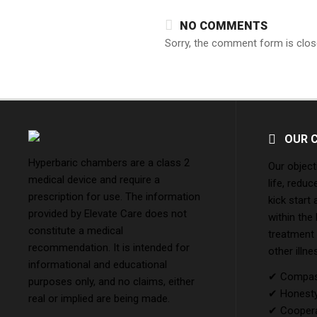
NO COMMENTS
Sorry, the comment form is close
OUR 
Hyperbaric chambers are a class 2
Our object
medical device and require a
life, reduc
prescription for use. The information
kick start
provided by Elevate Care does not
within the
constitute a medical
treatment
recommendation. It is intended for
other illne
informational and educational
✔ Compass
purposes only, and no claims, either
✔ Honesty 
real or implied are being made.
✔ Coopera