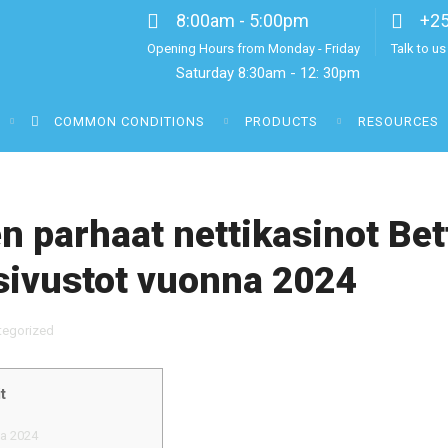
8:00am - 5:00pm
+2
Opening Hours from Monday - Friday
Talk to u
Saturday 8:30am - 12: 30pm
COMMON CONDITIONS
PRODUCTS
RESOURCES
n parhaat nettikasinot Be
-sivustot vuonna 2024
tegorized
t
na 2024