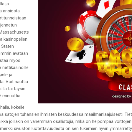
lla ja
kä ansiosta
titunneistaan ​​
ajennetun
i Massachusetts
 kasinopelien
y Staten
hemmin avataan
vastaa myös
 nettikasinoille.
eli- ja
tä. Voit nauttia
ellä tai täysin
5 minuuttia.
alla, kokeile
satojen tuhansien ihmisten keskuudessa maailmanlaajuisesti. Tietyil
vaikka joillakin on vähemmän osallistujia, mikä on helpompaa voittojen 
inen merkki sivuston luotettavuudesta on sen tukemien hyvin ymmärret