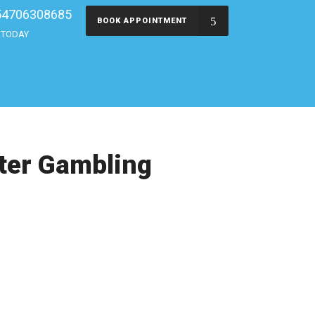
54706308685
BOOK APPOINTMENT
s TODAY
tter Gambling