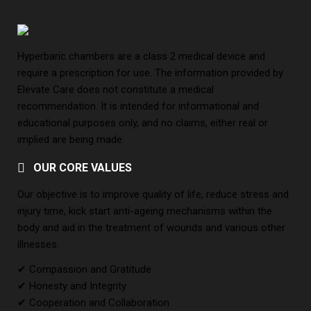
Hyperbaric chambers are a class 2 medical device and
require a prescription for use. The information provided by
Elevate Care does not constitute a medical
recommendation. It is intended for informational and
educational purposes only, and no claims, either real or
implied are being made.
OUR CORE VALUES
Our objective is to improve quality of life, reduce stress and
injury time, kick start anti-ageing mechanisms within the
body and aid in the treatment of wounds and various other
illnesses.
✔ Compassion and Gratitude
✔ Honesty and Integrity
✔ Cooperation and Collaboration