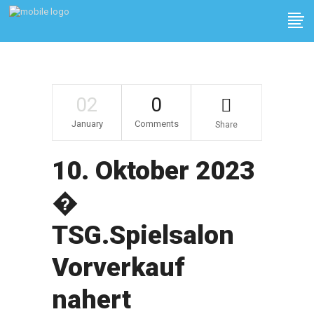
02
0
January
Comments
Share
10. Oktober 2023
�
TSG.Spielsalon
Vorverkauf
nahert