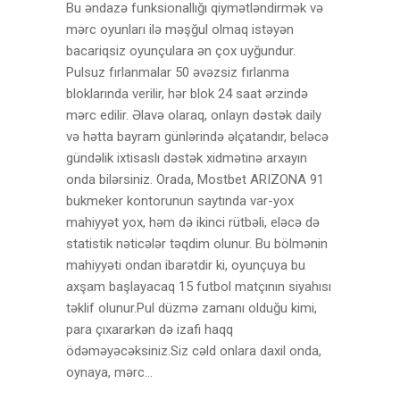
Bu əndazə funksionallığı qiymətləndirmək və
mərc oyunları ilə məşğul olmaq istəyən
bacariqsiz oyunçulara ən çox uyğundur.
Pulsuz fırlanmalar 50 əvəzsiz fırlanma
bloklarında verilir, hər blok 24 saat ərzində
mərc edilir. Əlavə olaraq, onlayn dəstək daily
və hətta bayram günlərində əlçatandır, beləcə
gündəlik ixtisaslı dəstək xidmətinə arxayın
onda bilərsiniz. Orada, Mostbet ARIZONA 91
bukmeker kontorunun saytında var-yox
mahiyyət yox, həm də ikinci rütbəli, eləcə də
statistik nəticələr təqdim olunur. Bu bölmənin
mahiyyəti ondan ibarətdir ki, oyunçuya bu
axşam başlayacaq 15 futbol matçının siyahısı
təklif olunur.Pul düzmə zamanı olduğu kimi,
para çıxararkən də izafi haqq
ödəməyəcəksiniz.Siz cəld onlara daxil onda,
oynaya, mərc...