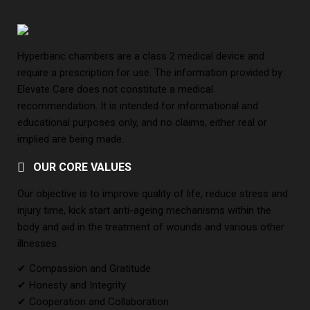
Hyperbaric chambers are a class 2 medical device and
require a prescription for use. The information provided by
Elevate Care does not constitute a medical
recommendation. It is intended for informational and
educational purposes only, and no claims, either real or
implied are being made.
OUR CORE VALUES
Our objective is to improve quality of life, reduce stress and
injury time, kick start anti-ageing mechanisms within the
body and aid in the treatment of wounds and various other
illnesses.
✔ Compassion and Gratitude
✔ Honesty and Integrity
✔ Cooperation and Collaboration