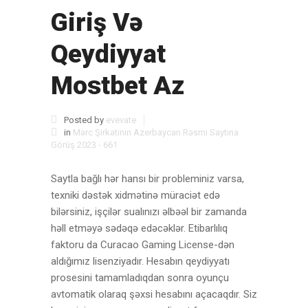
Giriş Və
Qeydiyyat
Mostbet Az
Posted by
evevate
in
Mərc Şirkətinin Azerbaycan Rəsmi Saytına
Görüş 2023 - 661
Saytla bağlı hər hansı bir probleminiz varsa,
texniki dəstək xidmətinə müraciət edə
bilərsiniz, işçilər sualınızı əlbəəl bir zamanda
həll etməyə sədəqə edəcəklər. Etibarlılıq
faktoru da Curacao Gaming License-dən
aldığımız lisenziyadır. Hesabın qeydiyyatı
prosesini tamamladıqdan sonra oyunçu
avtomatik olaraq şəxsi hesabını açacaqdır. Siz