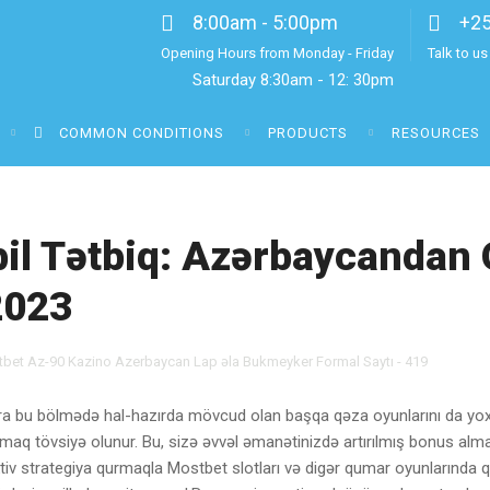
8:00am - 5:00pm
+2
Opening Hours from Monday - Friday
Talk to u
Saturday 8:30am - 12: 30pm
COMMON CONDITIONS
PRODUCTS
RESOURCES
il Tətbiq: Azərbaycandan 
2023
bet Az-90 Kazino Azerbaycan Lap əla Bukmeyker Formal Saytı - 419
a bu bölmədə hal-hazırda mövcud olan başqa qəza oyunlarını da yo
 tövsiyə olunur. Bu, sizə əvvəl əmanətinizdə artırılmış bonus alma
tiv strategiya qurmaqla Mostbet slotları və digər qumar oyunlarında qa