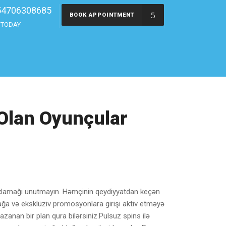
54706308685
BOOK APPOINTMENT
s TODAY
Olan Oyunçular
xlamağı unutmayın. Həmçinin qeydiyyatdan keçən
ğa və eksklüziv promosyonlara girişi aktiv etməyə
zanan bir plan qura bilərsiniz.Pulsuz spins ilə