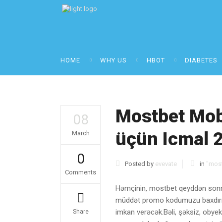
HOME
WHY US
HBOT
DIABETES
Mostbet Mob
08
üçün Icmal 
March
0
Posted by
evevate
in
"most
Comments
Həmçinin, mostbet qeyddən sonr
müddət promo kodumuzu baxdırmaq
imkan verəcək.Bəli, şəksiz, obyek
Share