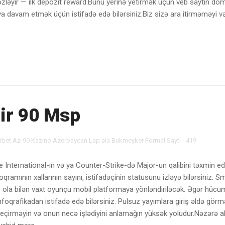
özləyir — ilk depozit reward.Bunu yerinə yetirmək üçün veb saytın do
davam etmək üçün istifadə edə bilərsiniz.Biz sizə ara itirməməyi v
ir 90 Msp
bet Az-90 Kazino Azerbaycan Lap əla Bukmeyker Formal Saytı - 419
International-ın və ya Counter-Strike-də Major-un qalibini təxmin ed
oqramının xallarının sayını, istifadəçinin statusunu izləyə bilərsiniz.
 ola bilən vaxt oyunçu mobil platformaya yönləndiriləcək. Əgər hücu
foqrafikadan istifadə edə bilərsiniz. Pulsuz yayımlara giriş əldə g
keçirməyin və onun necə işlədiyini anlamağın yüksək yoludur.Nəzərə a