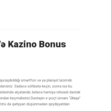
ə Kazino Bonus
quraşdırıldığı smartfon və ya planşet lazımdır.
ilərsiniz. Sadəcə söhbətə keçin, sonra isə bu
nlərində əlçatandır, beləcə həmişə ixtisaslı dəstək
sindən keçməlisiniz.Dəstəyin e-poçt ünvanı “Əlaqə”
a ötrü də qətiyyən düşünmədən qeydiyyatdan