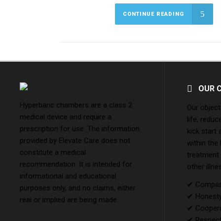
CONTINUE READING
OUR 
Hyperbaric chambers are a class 2
Our object
medical device and require a
life, reduc
prescription for use. The information
kick start
provided by Elevate Care does not
within the
constitute a medical
treatment
recommendation. It is intended for
other illne
informational and educational
✔ Compass
purposes only, and no claims, either
✔ Honesty 
real or implied are being made.
✔ Coopera
✔ Respect