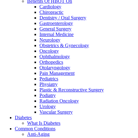
Benefits Of HBOT On
Cardiology
Chiropractic
Dentistry / Oral Surgery
Gastroenterology
General Surgery
Internal Medicine
Neurology
Obstetrics & Gynecology
Oncology
Ophthalmology
Orthopedics
Otolaryngology
Pain Management
Pediatrics
Physiatry
Plastic & Reconstructive Surgery
Podiatry
Radiation Oncology
Urology
Vascular Surgery
Diabetes
What Is Diabetes
Common Conditions
Anti-Aging