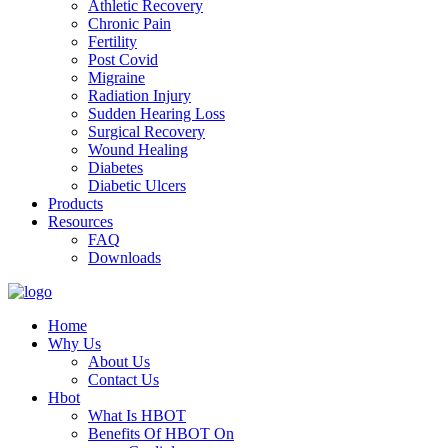
Athletic Recovery
Chronic Pain
Fertility
Post Covid
Migraine
Radiation Injury
Sudden Hearing Loss
Surgical Recovery
Wound Healing
Diabetes
Diabetic Ulcers
Products
Resources
FAQ
Downloads
Home
Why Us
About Us
Contact Us
Hbot
What Is HBOT
Benefits Of HBOT On