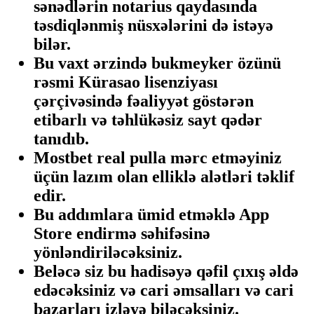
sənədlərin notarius qaydasında
təsdiqlənmiş nüsxələrini də istəyə
bilər.
Bu vaxt ərzində bukmeyker özünü
rəsmi Kürasao lisenziyası
çərçivəsində fəaliyyət göstərən
etibarlı və təhlükəsiz sayt qədər
tanıdıb.
Mostbet real pulla mərc etməyiniz
üçün lazım olan elliklə alətləri təklif
edir.
Bu addımlara ümid etməklə App
Store endirmə səhifəsinə
yönləndiriləcəksiniz.
Beləcə siz bu hadisəyə qəfil çıxış əldə
edəcəksiniz və cari əmsalları və cari
bazarları izləyə biləcəksiniz.