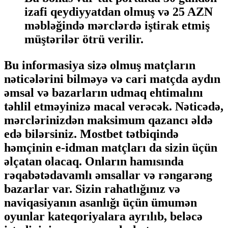
izafi qeydiyyatdan olmuş və 25 AZN
məbləğində mərclərdə iştirak etmiş
müştərilər ötrü verilir.
Bu informasiya sizə olmuş matçların
nəticələrini bilməyə və cari matçda aydın
əmsal və bazarların udmaq ehtimalını
təhlil etməyinizə macal verəcək. Nəticədə,
mərclərinizdən maksimum qazancı əldə
edə bilərsiniz. Mostbet tətbiqində
həmçinin e-idman matçları da sizin üçün
əlçatan olacaq. Onların hamısında
rəqabətədavamlı əmsallar və rəngarəng
bazarlar var. Sizin rahatlığınız və
naviqasiyanın asanlığı üçün ümumən
oyunlar kateqoriyalara ayrılıb, beləcə