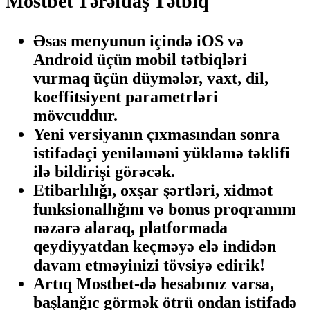
Mostbet Tərəfdaş Tətbiq
Əsas menyunun içində iOS və
Android üçün mobil tətbiqləri
vurmaq üçün düymələr, vaxt, dil,
koeffitsiyent parametrləri
mövcuddur.
Yeni versiyanın çıxmasından sonra
istifadəçi yeniləməni yükləmə təklifi
ilə bildirişi görəcək.
Etibarlılığı, oxşar şərtləri, xidmət
funksionallığını və bonus proqramını
nəzərə alaraq, platformada
qeydiyyatdan keçməyə elə indidən
davam etməyinizi tövsiyə edirik!
Artıq Mostbet-də hesabınız varsa,
başlanğıc görmək ötrü ondan istifadə