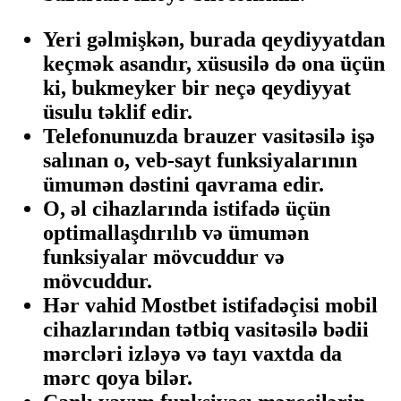
Yeri gəlmişkən, burada qeydiyyatdan
keçmək asandır, xüsusilə də ona üçün
ki, bukmeyker bir neçə qeydiyyat
üsulu təklif edir.
Telefonunuzda brauzer vasitəsilə işə
salınan o, veb-sayt funksiyalarının
ümumən dəstini qavrama edir.
O, əl cihazlarında istifadə üçün
optimallaşdırılıb və ümumən
funksiyalar mövcuddur və
mövcuddur.
Hər vahid Mostbet istifadəçisi mobil
cihazlarından tətbiq vasitəsilə bədii
mərcləri izləyə və tayı vaxtda da
mərc qoya bilər.