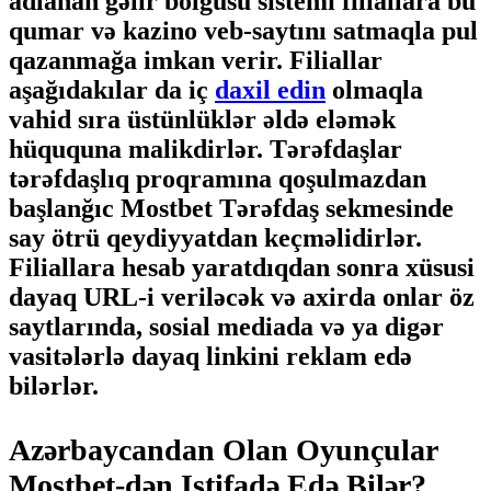
adlanan gəlir bölgüsü sistemi filiallara bu
qumar və kazino veb-saytını satmaqla pul
qazanmağa imkan verir. Filiallar
aşağıdakılar da iç
daxil edin
olmaqla
vahid sıra üstünlüklər əldə eləmək
hüququna malikdirlər. Tərəfdaşlar
tərəfdaşlıq proqramına qoşulmazdan
başlanğıc Mostbet Tərəfdaş sekmesinde
say ötrü qeydiyyatdan keçməlidirlər.
Filiallara hesab yaratdıqdan sonra xüsusi
dayaq URL-i veriləcək və axirda onlar öz
saytlarında, sosial mediada və ya digər
vasitələrlə dayaq linkini reklam edə
bilərlər.
Azərbaycandan Olan Oyunçular
Mostbet-dən Istifadə Edə Bilər?