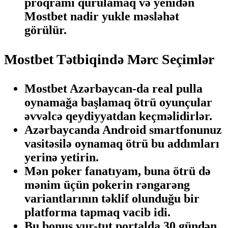
proqramı qurulamaq və yenidən
Mostbet nadir yukle məsləhət
görülür.
Mostbet Tətbiqində Mərc Seçimlər
Mostbet Azərbaycan-da real pulla
oynamağa başlamaq ötrü oyunçular
əvvəlcə qeydiyyatdan keçməlidirlər.
Azərbaycanda Android smartfonunuz
vasitəsilə oynamaq ötrü bu addımları
yerinə yetirin.
Mən poker fanatıyam, buna ötrü də
mənim üçün pokerin rəngarəng
variantlarının təklif olunduğu bir
platforma tapmaq vacib idi.
Bu bonus vur-tut portalda 30 gündən