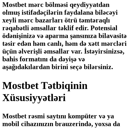
Mostbet mərc bölməsi qeydiyyatdan
olmuş istifadəçilərin faydalana biləcəyi
xeyli mərc bazarları ötrü təmtəraqlı
rəqabətli əmsallar təklif edir. Potensial
ödənişinizə və aparma şansınıza bilavasitə
təsir edən həm canlı, həm də xətt mərcləri
üçün əlverişli əmsallar var. İstəyirsinizsə,
bahis formatını da dəyişə və
aşağıdakılardan birini seçə bilərsiniz.
Mostbet Tətbiqinin
Xüsusiyyətləri
Mostbet rəsmi saytını kompüter və ya
mobil cihazınızın brauzerində, yoxsa da