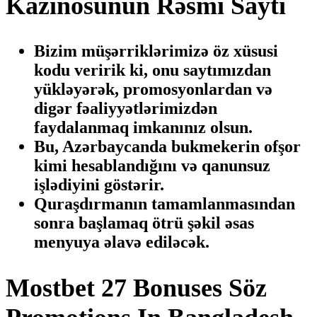
Kazinosunun Rəsmi Saytı
Bizim müşərriklərimizə öz xüsusi
kodu veririk ki, onu saytımızdan
yükləyərək, promosyonlardan və
digər fəaliyyətlərimizdən
faydalanmaq imkanınız olsun.
Bu, Azərbaycanda bukmekerin ofşor
kimi hesablandığını və qanunsuz
işlədiyini göstərir.
Quraşdırmanın tamamlanmasından
sonra başlamaq ötrü şəkil əsas
menyuya əlavə ediləcək.
Mostbet 27 Bonuses Söz