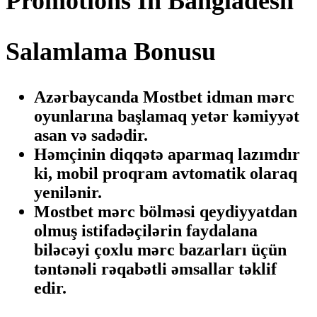
Promotions In Bangladesh
Salamlama Bonusu
Azərbaycanda Mostbet idman mərc
oyunlarına başlamaq yetər kəmiyyət
asan və sadədir.
Həmçinin diqqətə aparmaq lazımdır
ki, mobil proqram avtomatik olaraq
yenilənir.
Mostbet mərc bölməsi qeydiyyatdan
olmuş istifadəçilərin faydalana
biləcəyi çoxlu mərc bazarları üçün
təntənəli rəqabətli əmsallar təklif
edir.