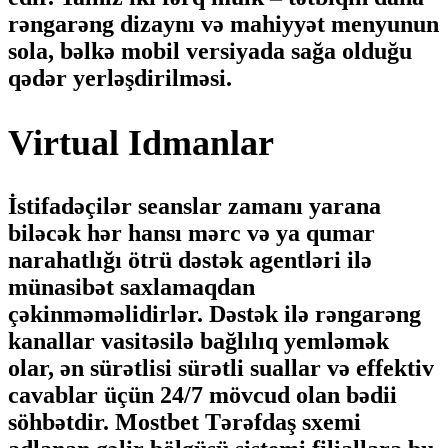
rəngarəng dizaynı və mahiyyət menyunun
sola, bəlkə mobil versiyada sağa olduğu
qədər yerləşdirilməsi.
Virtual Idmanlar
İstifadəçilər seanslar zamanı yarana
biləcək hər hansı mərc və ya qumar
narahatlığı ötrü dəstək agentləri ilə
münasibət saxlamaqdan
çəkinməməlidirlər. Dəstək ilə rəngarəng
kanallar vasitəsilə bağlılıq yemləmək
olar, ən sürətlisi sürətli suallar və effektiv
cavablar üçün 24/7 mövcud olan bədii
söhbətdir. Mostbet Tərəfdaş sxemi