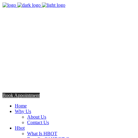
8:00am - 5:00pm
Opening Hours from Monday - Friday
Saturday 8:30am - 12: 30pm
+254706308685
Talk to us TODAY
Book Appointment
Home
Why Us
About Us
Contact Us
Hbot
What Is HBOT