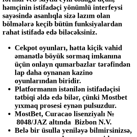
həmçinin istifadəçi yönümlü interfeysi
sayəsində asanlıqla sizə lazım olan
bölmələrə keçib bütün funksiyalardan
rahat istifadə edə biləcəksiniz.
Cekpot oyunları, hətta kiçik vahid
əmanətlə böyük sormaq imkanına
üçün onlayn qumarbazlar tərəfindən
lap daha oynanan kazino
oyunlarından biridir.
Platformanın istənilən istifadəçisi
tətbiqi əldə edə bilər, çünki Mostbet
yıxmaq prosesi eynən pulsuzdur.
MostBet, Curacao lisenziyalı №
8048/JAZ altında Bizbon N.V.
Belə bir üsulla yeniləyə bilmirsinizsə,