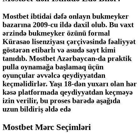
Mostbet ibtidai dəfə onlayn bukmeyker
bazarına 2009-cu ildə daxil olub. Bu vaxt
ərzində bukmeyker özünü formal
Kürasao lisenziyası çərçivəsində fəaliyyət
göstərən etibarlı və asudə sayt kimi
tanıdıb. Mostbet Azərbaycan-da praktik
pulla oynamağa başlamaq üçün
oyunçular əvvəlcə qeydiyyatdan
keçməlidirlər. Yaşı 18-dən yuxarı olan hər
kəsə platformada qeydiyyatdan keçməyə
izin verilir, bu proses barədə aşağıda
uzun bildiriş əldə edə
Mostbet Mərc Seçimləri