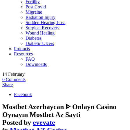
Fertility
Post Covid
Migraine
Radiation Injury
Sudden Hearing Loss
Surgical Recovery
Wound Healing
Diabetes
Diabetic Ulcers
Products
Resources
FAQ
Downloads
14
February
0
Comments
Share
Facebook
Mostbet Azerbaycan ᐈ Onlayn Casino
Oynayın Mostbet Az Sayti
Posted by
evevate