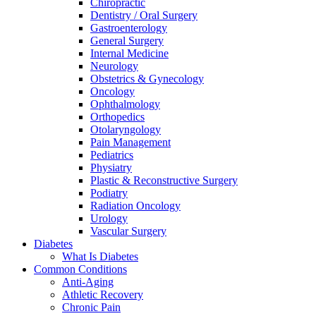
Chiropractic
Dentistry / Oral Surgery
Gastroenterology
General Surgery
Internal Medicine
Neurology
Obstetrics & Gynecology
Oncology
Ophthalmology
Orthopedics
Otolaryngology
Pain Management
Pediatrics
Physiatry
Plastic & Reconstructive Surgery
Podiatry
Radiation Oncology
Urology
Vascular Surgery
Diabetes
What Is Diabetes
Common Conditions
Anti-Aging
Athletic Recovery
Chronic Pain