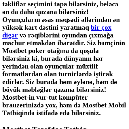
təkliflər seçimini tapa bilərsiniz, beləcə
ən da daha qazana bilərsiniz!
Oyunçuların əsas məqsədi əllərindən ən
yüksək kart dəstini yaratmaq
bir çox
digər
və rəqiblərini oyundan çıxmağa
məcbur etməkdən ibarətdir. Siz həmçinin
Mostbet poker otağına da qoşula
bilərsiniz ki, burada dünyanın hər
yerindən olan oyunçular müxtlif
formatlardan olan turnirlərdə iştirak
edirlər. Siz burada həm əylənə, həm də
böyük məbləğlər qazana bilərsiniz!
Mostbet-in vur-tut kompüter
brauzerinizdə yox, həm də Mostbet Mobil
Tətbiqində istifadə edə bilərsiniz.