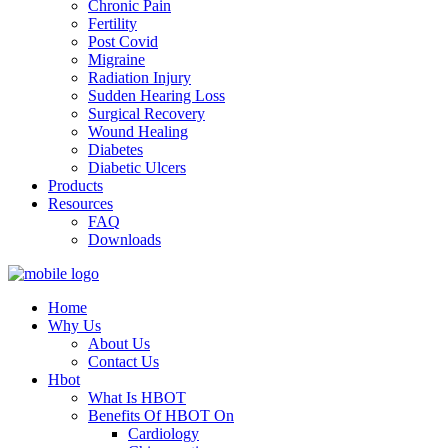
Chronic Pain
Fertility
Post Covid
Migraine
Radiation Injury
Sudden Hearing Loss
Surgical Recovery
Wound Healing
Diabetes
Diabetic Ulcers
Products
Resources
FAQ
Downloads
Home
Why Us
About Us
Contact Us
Hbot
What Is HBOT
Benefits Of HBOT On
Cardiology