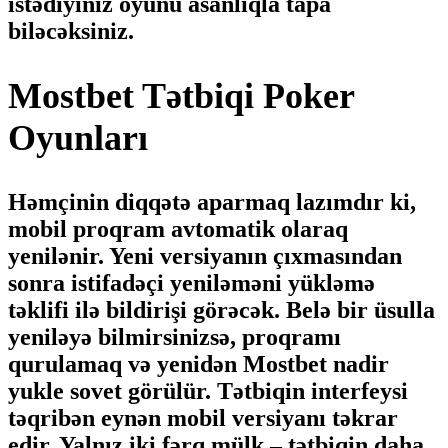
istədiyiniz oyunu asanlıqla tapa
biləcəksiniz.
Mostbet Tətbiqi Poker
Oyunları
Həmçinin diqqətə aparmaq lazımdır ki,
mobil proqram avtomatik olaraq
yenilənir. Yeni versiyanın çıxmasından
sonra istifadəçi yeniləməni yükləmə
təklifi ilə bildirişi görəcək. Belə bir üsulla
yeniləyə bilmirsinizsə, proqramı
qurulamaq və yenidən Mostbet nadir
yukle sovet görülür. Tətbiqin interfeysi
təqribən eynən mobil versiyanı təkrar
edir. Yalnız iki fərq mülk – tətbiqin daha