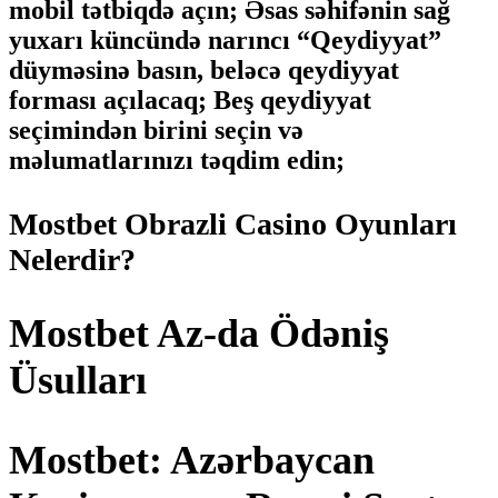
mobil tətbiqdə açın; Əsas səhifənin sağ
yuxarı küncündə narıncı “Qeydiyyat”
düyməsinə basın, beləcə qeydiyyat
forması açılacaq; Beş qeydiyyat
seçimindən birini seçin və
məlumatlarınızı təqdim edin;
Mostbet Obrazli Casino Oyunları
Nelerdir?
Mostbet Az-da Ödəniş
Üsulları
Mostbet: Azərbaycan