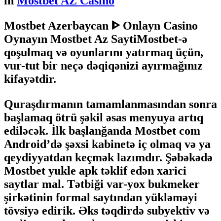
in
Mostbet AZ Casino
Mostbet Azerbaycan ᐈ Onlayn Casino
Oynayın Mostbet Az Sayti
Mostbet-ə
qoşulmaq və oyunlarını yatırmaq üçün,
vur-tut bir neçə dəqiqənizi ayırmağınız
kifayətdir.
Quraşdırmanın tamamlanmasından sonra
başlamaq ötrü şəkil əsas menyuya artıq
ediləcək. İlk başlanğanda Mostbet com
Android’də şəxsi kabinetə iç olmaq və ya
qeydiyyatdan keçmək lazımdır. Şəbəkədə
Mostbet yukle apk təklif edən xarici
saytlar mal. Tətbiği var-yox bukmeker
şirkətinin formal saytından yükləməyi
tövsiyə edirik. Əks təqdirdə subyektiv və