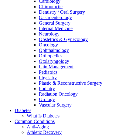
Cardiology
Chiropractic
Dentistry / Oral Surgery
Gastroenterology
General Surgery
Internal Medicine
Neurology
Obstetrics & Gynecology
Oncology
Ophthalmology
Orthopedics
Otolaryngology
Pain Management
Pediatrics
Physiatry
Plastic & Reconstructive Surgery
Podiatry
Radiation Oncology
Urology
Vascular Surgery
Diabetes
What Is Diabetes
Common Conditions
Anti-Aging
Athletic Recovery