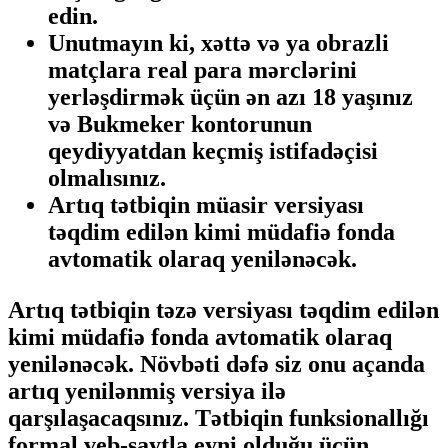
edin.
Unutmayın ki, xəttə və ya obrazli
matçlara real para mərclərini
yerləşdirmək üçün ən azı 18 yaşınız
və Bukmeker kontorunun
qeydiyyatdan keçmiş istifadəçisi
olmalısınız.
Artıq tətbiqin müasir versiyası
təqdim edilən kimi müdafiə fonda
avtomatik olaraq yenilənəcək.
Artıq tətbiqin təzə versiyası təqdim edilən
kimi müdafiə fonda avtomatik olaraq
yenilənəcək. Növbəti dəfə siz onu açanda
artıq yenilənmiş versiya ilə
qarşılaşacaqsınız. Tətbiqin funksionallığı
formal veb-saytla eyni olduğu üçün,