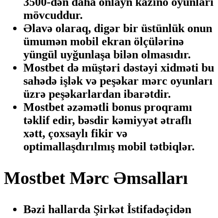
3500-dən daha onlayn kazino oyunları
mövcuddur.
Əlavə olaraq, digər bir üstünlük onun
ümumən mobil ekran ölçülərinə
yüngül uyğunlaşa bilən olmasıdır.
Mostbet də müştəri dəstəyi xidməti bu
sahədə işlək və peşəkar mərc oyunları
üzrə peşəkarlardan ibarətdir.
Mostbet əzəmətli bonus proqramı
təklif edir, bəsdir kəmiyyət ətraflı
xətt, çoxsaylı fikir və
optimallaşdırılmış mobil tətbiqlər.
Mostbet Mərc Əmsalları
Bəzi hallarda Şirkət İstifadəçidən