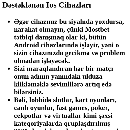
Dəstəklənən Ios Cihazları
Əgər cihazınız bu siyahıda yoxdursa,
narahat olmayın, çünki Mostbet
tətbiqi danışmaq olar ki, bütün
Android cihazlarında işləyir, yəni o
sizin cihazınızda gecikmə və problem
olmadan işləyəcək.
Sizi maraqlandıran hər bir matçı
onun adının yanındakı ulduza
klikləməklə sevimlilərə artıq edə
bilərsiniz.
Bəli, lobbidə slotlar, kart oyunları,
canlı oyunlar, fast games, poker,
cekpotlar və virtuallar kimi şəxsi
kateqoriyalarda qruplaşdırılmış