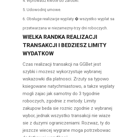
Wprowadz kwote do zarobki.
Udowodnij umowe.
Obsluge realizacje wyplaty � wszystko wyplat sa
przetwarzana w niezamezny-trzy dni roboczych.
WIELKA RANDKA REALIZACJI
TRANSAKCJI I BEDZIESZ LIMITY
WYDATKOW
Czas realizacji transakcji na GGBet jest
szybki i mozesz wykorzystuje wybranej
wskazowki dla platnosci. Zrzuty sa typowo
ksiegowane natychmiastowo, a takze wyplaty
mogli zajac jak samotny do 3 tygodnie
roboczych, zgodnie z metody. Limity
zakupow beda sie roznic zgodnie z wybranej
wybor, jednak wszystko transakcji nie wiaze
sie z duzymi ograniczeniami. Rozwaz, ty do
jeszcze wiecej wygrane moga potrzebowac