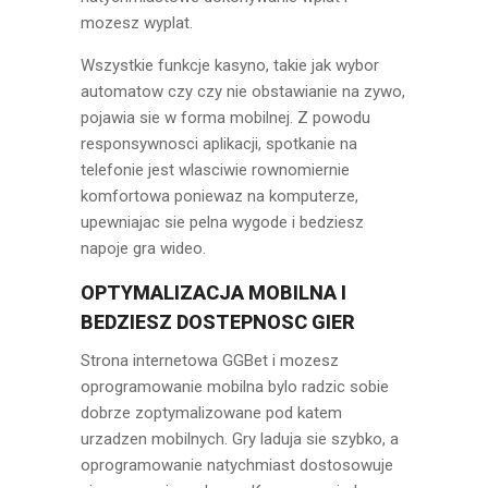
mozesz wyplat.
Wszystkie funkcje kasyno, takie jak wybor
automatow czy czy nie obstawianie na zywo,
pojawia sie w forma mobilnej. Z powodu
responsywnosci aplikacji, spotkanie na
telefonie jest wlasciwie rownomiernie
komfortowa poniewaz na komputerze,
upewniajac sie pelna wygode i bedziesz
napoje gra wideo.
OPTYMALIZACJA MOBILNA I
BEDZIESZ DOSTEPNOSC GIER
Strona internetowa GGBet i mozesz
oprogramowanie mobilna bylo radzic sobie
dobrze zoptymalizowane pod katem
urzadzen mobilnych. Gry laduja sie szybko, a
oprogramowanie natychmiast dostosowuje