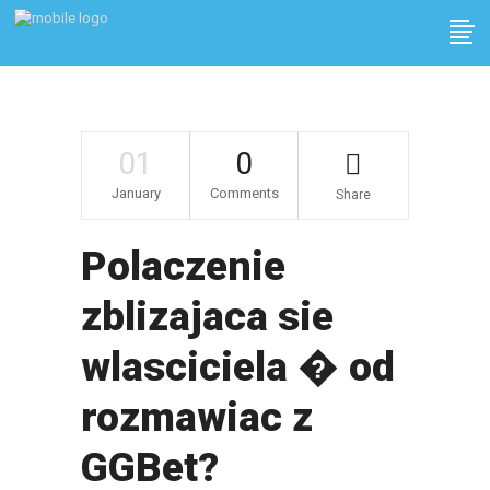
01
0
January
Comments
Share
Polaczenie
zblizajaca sie
wlasciciela � od
rozmawiac z
GGBet?