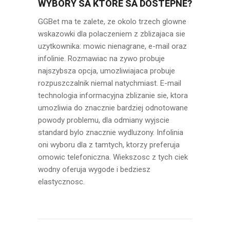
WYBORY SA KTORE SA DOSTEPNE?
GGBet ma te zalete, ze okolo trzech glowne
wskazowki dla polaczeniem z zblizajaca sie
uzytkownika: mowic nienagrane, e-mail oraz
infolinie. Rozmawiac na zywo probuje
najszybsza opcja, umozliwiajaca probuje
rozpuszczalnik niemal natychmiast. E-mail
technologia informacyjna zblizanie sie, ktora
umozliwia do znacznie bardziej odnotowane
powody problemu, dla odmiany wyjscie
standard bylo znacznie wydluzony. Infolinia
oni wyboru dla z tamtych, ktorzy preferuja
omowic telefoniczna. Wiekszosc z tych ciek
wodny oferuja wygode i bedziesz
elastycznosc.