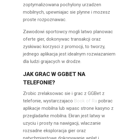
zoptymalizowana pochylony urzadzen
mobilnych, upewniajac sie plynne i mozesz
proste rozpoznawac.
Zawodowi sportowcy mogli latwo planowac
oferte gier, dokonywac transakcji oraz
zyskiwac korzysci z promocji, to tworzy,
jednego aplikacja jest idealnym rozwiazaniem
dla ludzi grajacych w drodze.
JAK GRAC W GGBET NA
TELEFONIE?
Zrobic zrelaksowac sie i grac z GGBet z
telefonie, wystarczajaco
Book of Ra
pobrac
aplikacje mobilna lub wpasc strone kasyno z
przegladarke mobilna. Ekran jest latwy w
uzyciu i prosty na nawigacji, wlaczanie
rozsadne eksploracja gier oraz
natychmiastowe dokonywanie wplat i