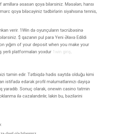
 amillərə əsasən qoya bilərsiniz. Məsələn; hansı
rc qoya biləcəyiniz tədbirlərin siyahısına tennis,
mkan verir. 1Win də oyunçuların təcrübəsinə
ərsiniz. $ qazanın pul para Yeni Əlavə Edildi
on yığım of your deposit when you make your
iş yerli platformaları yoxdur
1win giriş
.
izi təmin edir. Tətbiqdə hədis saytda olduğu kimi
 istifadə edərək profil məlumatlarınızı dəyişə
biq yaradıb. Sonuç olarak, onewin casino tatmin
anma ilə cəzalandırılır, lakin bu, bəzilərini
r.
 daxil ola bilərsiniz.