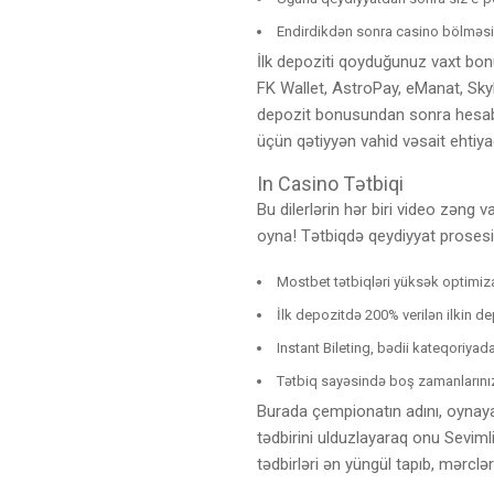
Endirdikdən sonra casino bölməsin
İlk depoziti qoyduğunuz vaxt bonu
FK Wallet, AstroPay, eManat, SkyP
depozit bonusundan sonra hesabını
üçün qətiyyən vahid vəsait ehtiy
In Casino Tətbiqi
Bu dilerlərin hər biri video zəng 
oyna! Tətbiqdə qeydiyyat prosesi
Mostbet tətbiqləri yüksək optimizasi
İlk depozitdə 200% verilən ilkin 
Instant Bileting, bədii kateqoriyad
Tətbiq sayəsində boş zamanlarınız
Burada çempionatın adını, oynayan
tədbirini ulduzlayaraq onu Sevim
tədbirləri ən yüngül tapıb, mərcləri