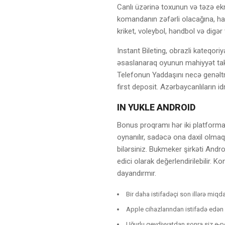
Canlı üzərinə toxunun və təzə ek
komandanın zəfərli olacağına, ha
kriket, voleybol, həndbol və digər
Instant Bileting, obrazli kateqo
əsaslanaraq oyunun mahiyyət takti
Telefonun Yaddaşını necə genəl
first deposit. Azərbaycanlıların i
IN YUKLE ANDROID
Bonus proqramı hər iki platformad
oynanılır, sadəcə ona daxil olma
bilərsiniz. Bukmeker şirkəti Andr
edici olarak değerlendirilebilir. 
dayandırmır.
Bir daha istifadəçi son illərə miqd
Apple cihazlarından istifadə edən 
Uğurlu qeydiyyatdan sonra siz e-po