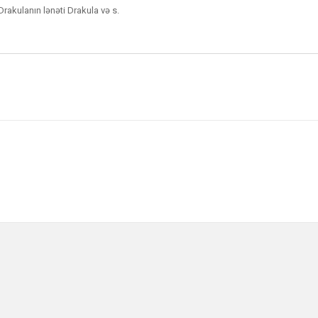
Drakulanın lənəti Drakula və s.