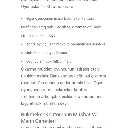
Oyunçular 1500 futbol mərc
Əgər oyunçunun mərci bukmeker kontoru
tərəfindən artıq qəbul edilibsə, o zaman onu ləğv
etmək mümkün deyil.
sonra oyunçuların mövcud parametrlərə əlavə və
dəyişikliklər etməyə ehtiyacı
Oyunçular truck futbol mərc
Çıxarma müddəti oyunçunun istifadə etdiyi
üsuldan asılıdır. Bank kartları üçün pul çıxarma
müddəti 7 iş gününə qədər artırıla bilər. Əgər
oyunçunun mərci bukmeker kontoru
tərəfindən artıq qəbul edilibsə, o zaman onu
ləğv etmək mümkün deyil.
Bukmeker Kontorunun Müsbət Və
Mənfi Cəhətləri
olan digər idman növlərində də vəziyyət oxşar