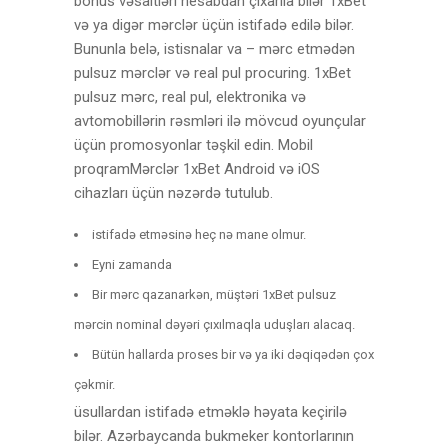
bonus vəsaitləri hesabdan çıxarıla bilər 1xBet
və ya digər mərclər üçün istifadə edilə bilər.
Bununla belə, istisnalar va – mərc etmədən
pulsuz mərclər və real pul procuring. 1xBet
pulsuz mərc, real pul, elektronika və
avtomobillərin rəsmləri ilə mövcud oyunçular
üçün promosyonlar təşkil edin. Mobil
proqramMərclər 1xBet Android və iOS
cihazları üçün nəzərdə tutulub.
istifadə etməsinə heç nə mane olmur.
Eyni zamanda
Bir mərc qazanarkən, müştəri 1xBet pulsuz
mərcin nominal dəyəri çıxılmaqla uduşları alacaq.
Bütün hallarda proses bir və ya iki dəqiqədən çox
çəkmir.
üsullardan istifadə etməklə həyata keçirilə
bilər. Azərbaycanda bukmeker kontorlarının