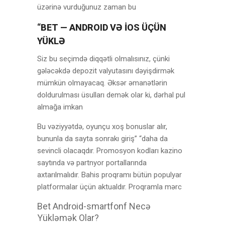
üzərinə vurduğunuz zaman bu
“BET — ANDROID VƏ İOS ÜÇÜN
YÜKLƏ
Siz bu seçimdə diqqətli olmalısınız, çünki
gələcəkdə depozit valyutasını dəyişdirmək
mümkün olmayacaq. Əksər əmanətlərin
doldurulması üsulları demək olar ki, dərhal pul
almağa imkan
Bu vəziyyətdə, oyunçu xoş bonuslar alır,
bununla da sayta sonrakı giriş” “daha da
sevincli olacaqdır. Promosyon kodları kazino
saytında və partnyor portallarında
axtarılmalıdır. Bahis proqramı bütün populyar
platformalar üçün aktualdır. Proqramla mərc
Bet Android-smartfonf Necə
Yükləmək Olar?