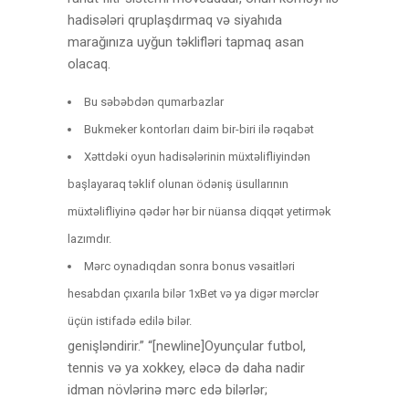
hadisələri qruplaşdırmaq və siyahıda
marağınıza uyğun təklifləri tapmaq asan
olacaq.
Bu səbəbdən qumarbazlar
Bukmeker kontorları daim bir-biri ilə rəqabət
Xəttdəki oyun hadisələrinin müxtəlifliyindən
başlayaraq təklif olunan ödəniş üsullarının
müxtəlifliyinə qədər hər bir nüansa diqqət yetirmək
lazımdır.
Mərc oynadıqdan sonra bonus vəsaitləri
hesabdan çıxarıla bilər 1xBet və ya digər mərclər
üçün istifadə edilə bilər.
genişləndirir.” “[newline]Oyunçular futbol, ​​
tennis və ya xokkey, eləcə də daha nadir
idman növlərinə mərc edə bilərlər;