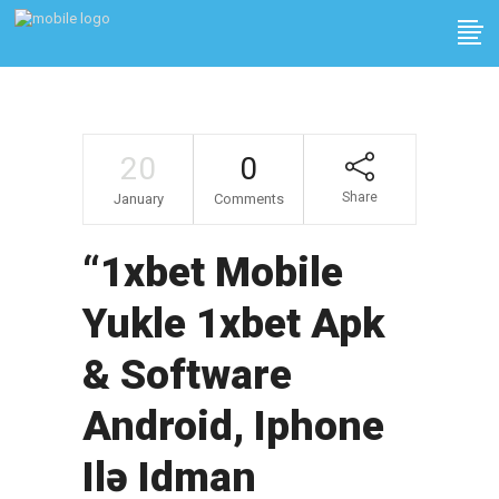
20
0
Share
January
Comments
“1xbet Mobile
Yukle 1xbet Apk
& Software
Android, Iphone
Ilə Idman