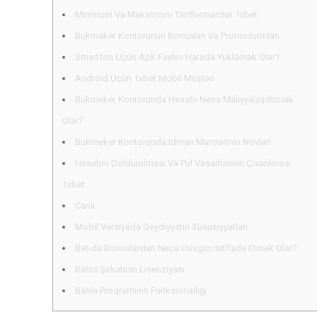
Minimum Və Maksimum Tariflərmərclər 1xbet
Bukmeker Kontorunun Bonusları Və Promosyonları
Smartfon Üçün Apk Faylını Harada Yükləmək Olar?
Android Üçün 1xbet Mobil Müştəri
Bukmeker Kontorunda Hesabı Necə Maliyyələşdirmək
Olar?
Bukmeker Kontorunda Idman Mərclərinin Növləri
Hesabın Doldurulması Və Pul Vəsaitlərinin Çıxarılması
1xbet
Canlı
Mobil Versiyada Qeydiyyatın Xüsusiyyətləri
Bet-də Bonuslardan Necə Düzgün Istifadə Etmək Olar?
Bahis Şirkətinin Lisenziyası
Bahis Proqramının Funksionallığı