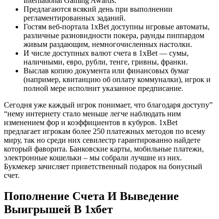
International Gaming Awards.
Предлагаются всякий день при выполнении
регламентированных заданий.
Гостям веб-портала 1xBet доступны игровые автоматы,
различные разновидности покера, раунды пиппардом
живым раздающим, немногочисленных настолки.
И числе доступных валют счета в 1xBet — сумы,
наличными, евро, рубли, тенге, гривны, франки.
Выслав копию документа или финансовых бумаг
(например, квитанцию об оплату коммуналки), игрок и
полной мере исполнит указанное предписание.
Сегодня уже каждый игрок понимает, что благодаря доступу”
“нему интернету стало меньше легче наблюдать ним
изменением фор и коэффициентов в кубуров. 1xBet
предлагает игрокам более 250 платежных методов по всему
миру, так но среди них севилестр гарантированно найдете
который фаворита. Банковские карты, мобильные платежи,
электронные кошельки – мы собрали лучшие из них.
Букмекер зачисляет приветственный подарок на бонусный
счет.
Пополнение Счета И Выведение
Выигрышей В 1хбет