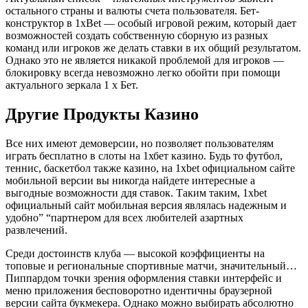
остального страны и валюты счета пользователя. Бет-
конструктор в 1xBet — особый игровой режим, который дает
возможностей создать собственную сборную из разных
команд или игроков же делать ставки в их общий результатом.
Однако это не является никакой проблемой для игроков —
блокировку всегда невозможно легко обойти при помощи
актуального зеркала 1 х Бет.
Другие Продукты Казино
Все них имеют демоверсии, но позволяет пользователям
играть бесплатно в слоты на 1хбет казино. Будь то футбол,
теннис, баскетбол также казино, на 1xbet официальном сайте
мобильной версии вы никогда найдете интересные а
выгодные возможности ддя ставок. Таким таким, 1xbet
официальный сайт мобильная версия являлась надежным и
удобно” “партнером для всех любителей азартных
развлечений.
Среди достоинств клуба ― высокой коэффициенты на
топовые и региональные спортивные матчи, значительный…
Пиппардом точки зрения оформления ставки интерфейс и
меню приложения бесповоротно идентичны браузерной
версии сайта букмекера. Однако можно выбирать абсолютно