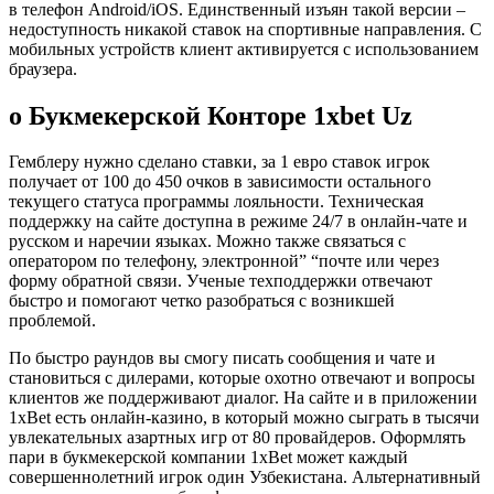
в телефон Android/iOS. Единственный изъян такой версии –
недоступность никакой ставок на спортивные направления. С
мобильных устройств клиент активируется с использованием
браузера.
о Букмекерской Конторе 1xbet Uz
Гемблеру нужно сделано ставки, за 1 евро ставок игрок
получает от 100 до 450 очков в зависимости остального
текущего статуса программы лояльности. Техническая
поддержку на сайте доступна в режиме 24/7 в онлайн-чате и
русском и наречии языках. Можно также связаться с
оператором по телефону, электронной” “почте или через
форму обратной связи. Ученые техподдержки отвечают
быстро и помогают четко разобраться с возникшей
проблемой.
По быстро раундов вы смогу писать сообщения и чате и
становиться с дилерами, которые охотно отвечают и вопросы
клиентов же поддерживают диалог. На сайте и в приложении
1xBet есть онлайн-казино, в который можно сыграть в тысячи
увлекательных азартных игр от 80 провайдеров. Оформлять
пари в букмекерской компании 1xBet может каждый
совершеннолетний игрок один Узбекистана. Альтернативный