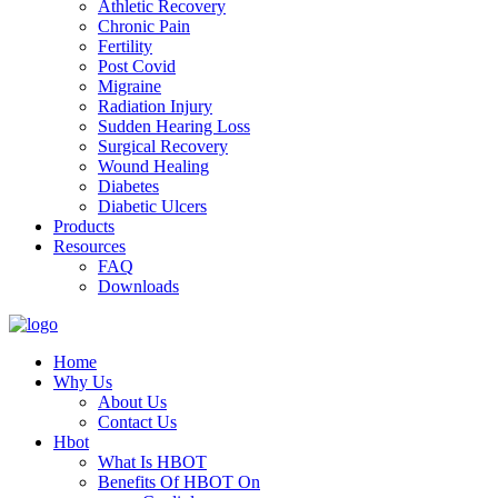
Athletic Recovery
Chronic Pain
Fertility
Post Covid
Migraine
Radiation Injury
Sudden Hearing Loss
Surgical Recovery
Wound Healing
Diabetes
Diabetic Ulcers
Products
Resources
FAQ
Downloads
Home
Why Us
About Us
Contact Us
Hbot
What Is HBOT
Benefits Of HBOT On