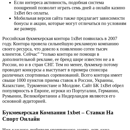
Если интереса активность, подобная система
поощрений позволит играть семь дней а онлайн казино
1xBet без оплаты.
Мобильная версия сайта также предлагает зависимости
бонусы и акции, которые могут отличаться по условиям
же размеру.
Российская букмекерская контора 1xBet появилась в 2007
году. Контора провела сильнейшую рекламную компанию
своего ресурса, что довело к появлению сотен тысяч
клиентов. Сейчас” “только контора не помощи в
дополнительной рекламе, ее бренд шире известен не а в
России, но и в стран СНГ. Тем но менее, букмекер потому
проводит конкурсы а выступает в примера спонсора
различных спортивных соревнований. Всего контора имеет
свыше 1000 пунктов приема ставок в России, Украины,
Казахстане, Туркменистане и Молдове. Сайт БК 1xBet обрел
популярность в Европе, игроки из Португалии, Германии,
Румынии, Великобритании а Нидерландов являются его
основной аудиторией.
Букмекерская Компания 1xbet – Ставки На
Спорт Онлайн
Них каждого любителя спортивного азарта, есть куча