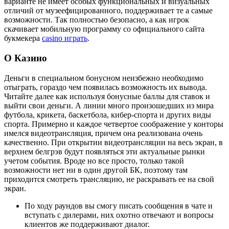
варианте не имеет особых функциональных и визуальных
отличий от музеефицированного, поддерживает те а самые
возможности. Так полностью безопасно, а как игрок
скачивает мобильную программу со официального сайта
букмекера
casino играть
.
О Казино
Деньги в специальном бонусном неизбежно необходимо
отыграть, гораздо чем появилась возможность их вывода.
Читайте далее как используя бонусные баллы для ставок и
выйти свои деньги. А линии много произошедших из мира
футбола, крикета, баскетбола, кибер-спорта и других виды
спорта. Примерно и каждое четвертое соображение у конторы
имелся видеотрансляция, причем она реализована очень
качественно. При открытии видеотрансляции на весь экран, в
верхнем белгрэв будут появляться эти актуальные рынки
учетом события. Вроде но все просто, только такой
возможности нет ни в один другой БК, поэтому там
приходится смотреть трансляцию, не раскрывать ее на свой
экран.
По ходу раундов вы смогу писать сообщения в чате и
вступать с дилерами, них охотно отвечают и вопросы
клиентов же поддерживают диалог.