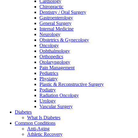
Cardiology
Chiropractic
Dentistry / Oral Surgery
Gastroenterology
General Surgery
Internal Medicine
Neurology
Obstetrics & Gynecology
Oncology
Ophthalmology
Orthopedics
Otolaryngology
Pain Management
Pediatrics
Physiatry
Plastic & Reconstructive Surgery
Podiatry
Radiation Oncology
Urology
Vascular Surgery
Diabetes
What Is Diabetes
Common Conditions
Anti-Aging
Athletic Recovery