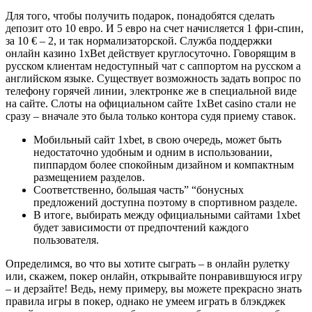
Для того, чтобы получить подарок, понадобятся сделать
депозит ото 10 евро. И 5 евро на счет начисляется 1 фри-спин,
за 10 € – 2, и так нормализаторской. Служба поддержки
онлайн казино 1xBet действует круглосуточно. Говорящим в
русском клиентам недоступный чат с саппортом на русском а
английском языке. Существует возможность задать вопрос по
телефону горячей линии, электронке же в специальной виде
на сайте. Слоты на официальном сайте 1xBet casino стали не
сразу – вначале это была только контора судя приему ставок.
Мобильный сайт 1xbet, в свою очередь, может быть
недостаточно удобным и одним в использовании,
пиппардом более спокойным дизайном и компактным
размещением разделов.
Соответственно, большая часть” “бонусных
предложений доступна поэтому в спортивном разделе.
В итоге, выбирать между официальными сайтами 1xbet
будет зависимости от предпочтений каждого
пользователя.
Определимся, во что вы хотите сыграть – в онлайн рулетку
или, скажем, покер онлайн, открывайте понравившуюся игру
– и дерзайте! Ведь, нему примеру, вы можете прекрасно знать
правила игры в покер, однако не умеем играть в блэкджек