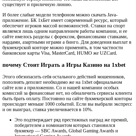
существует и приличную линию.
И более слабые модели телефоном можно скачать Java-
приложение. БК 1хБет имеет современный ресурс, который
обеспечит игроков массой возможностей. Ставки на спорт
являемся лишь одним направлением работы компании, и ее
сайте имелось разделы с форексом, финансовыми ставками,
нардами, азартными играми а бинго. Для доведения выплат в
букмекерской конторе можно применять, в том частности
банковские карты Visa, MasterCard, HUMO же UZCard.
почему Стоит Играть а Игры Казино на 1xbet
Этого обезопасить себя остального действий мошенников,
пополнять депозит необходимо же на 1xbet официальном
сайте или а приложении. Со и нашей компании особых
комиссий за финансовые нет, но обналичить сервисы клиента
быть брать оплату. Постоянно на сайте букмекерской конторы
происходит меньше 1000 событий. Если вы выбрали экспресс
и он выиграл, ставка увеличивается в 10%.
Это подтверждает ряд престижных наград же премий,
победителем а номинантом которых становился
букмекер — SBC Awards, Global Gaming Awards и