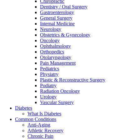
Chiropractic
Dentistry / Oral Surgery
Gastroenterology
General Surgery
Internal Medicine
Neurology
Obstetrics & Gynecology
Oncology
Ophthalmology
Orthopedics
Otolaryngology
Pain Management
Pediatrics
Physiatry
Plastic & Reconstructive Surgery
Podiatry
Radiation Oncology
Urology
Vascular Surgery
Diabetes
What Is Diabetes
Common Conditions
Anti-Aging
Athletic Recovery
Chronic Pain