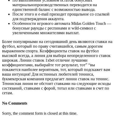
По выполнении условием остаток бонусных
материальнопроизводственных переводится на
единственной баланс с возможностью вывода.
После этого и e-mail приходит прощальное со ссылкой
для подтверждения аккаунта.
Особенности игрового автомата Midas Golden Touch —
бонусные раунды с респинами и wild-символ с
увеличенными множителями выплат.
Более популярными на сегодняшний день являются ставки на
футбол, который по праву считавшийся, самым дорогим
выражением спорта. Коэффициенты ставок на футбол
высокой всегда, а линия для выбора неопределенного ставок
широкая. Линии ставок 1xbet отличие лучшими
коэффициентами, выбирайте тот результат, тот” “вы
покажется наиболее вероятным, тот, который подскажет вам
ваша интуиция! Для истинных любителей тенниса,
букмекерская компания предлагает линии ставок на теннис.
Теннисная линия не обстоит ставками на следующие исходы
состязаний, ставками с форой, тотал или ставками в счет по
сетам.
No Comments
Sorry, the comment form is closed at this time.