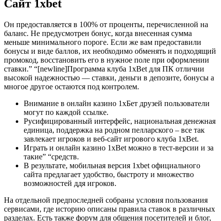
Сайт 1xbet
Он предоставляется в 100% от проценты, перечисленной на
баланс. Не предусмотрен бонус, когда внесенная сумма
меньше минимального пороге. Если же вам предоставили
бонусы и виде баллов, их необходимо обменять и подходящий
промокод, восстановить его в нужное поле при оформлении
ставки.” “[newline]Программа клуба 1xBet для ПК отличии
высокой надежностью ― ставки, деньги в депозите, бонусы а
многое другое остаются под контролем.
Внимание в онлайн казино 1хБет друзей пользователи
могут по каждой ссылке.
Русифицированный интерфейс, национальная денежная
единица, поддержка на родном пелларского – все так
завлекает игроков и веб-сайт игрового клуба 1xBet.
Играть и онлайн казино 1xBet можно в тест-версии и за
такие” “средств.
В результате, мобильная версия 1xbet официального
сайта предлагает удобство, быстроту и множество
возможностей ддя игроков.
На отдельной предпоследней собраны условия пользования
сервисами, где историю описаны правила ставок в различных
разделах. Есть также форум для общения посетителей и блог,