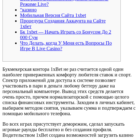
Режиме Live?
“казино
Мобильная Версия Сайта 1xbet
Процедура Создания Аккаунта на Сайте
1хбет
Бк 1xbet — Начать Играть со Бонусом До 2
000 Сум
Что Делать, когда У Меня есть Вопросы По
Игре В Live Casino?
Букмекерская контора 1xBet не раз считается одной один
наиболее приверженных комфорту любителя ставок и спорт.
Спектр приложений для доступа к системе позволяет
участвовать в пари в деньги любому беттеру даже на
персональный компьютере. Вывод этих средств делается
очень просто, причем нормализаторской с помощью целого
списка финансовых инструменты. Заходим в личных кабинет,
выбираем методом снятия, указываем сумма и подтверждаем с
помощью мобильного телефона.
Во всех играх присутствует деморежим, сделал запускать
игровые раунды бесплатно и без создания профиля.
Водительством 1xBet создана возможностей загрузить казино