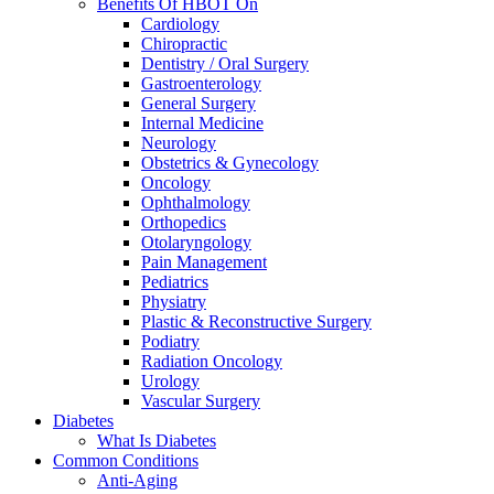
Benefits Of HBOT On
Cardiology
Chiropractic
Dentistry / Oral Surgery
Gastroenterology
General Surgery
Internal Medicine
Neurology
Obstetrics & Gynecology
Oncology
Ophthalmology
Orthopedics
Otolaryngology
Pain Management
Pediatrics
Physiatry
Plastic & Reconstructive Surgery
Podiatry
Radiation Oncology
Urology
Vascular Surgery
Diabetes
What Is Diabetes
Common Conditions
Anti-Aging