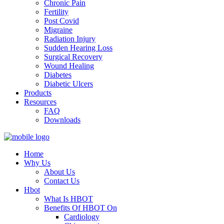
Chronic Pain
Fertility
Post Covid
Migraine
Radiation Injury
Sudden Hearing Loss
Surgical Recovery
Wound Healing
Diabetes
Diabetic Ulcers
Products
Resources
FAQ
Downloads
Home
Why Us
About Us
Contact Us
Hbot
What Is HBOT
Benefits Of HBOT On
Cardiology