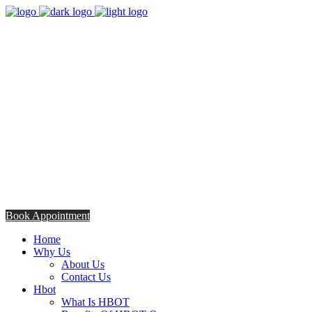
8:00am - 5:00pm
Opening Hours from Monday - Friday
Saturday 8:30am - 12: 30pm
+254706308685
Talk to us TODAY
Book Appointment
Home
Why Us
About Us
Contact Us
Hbot
What Is HBOT