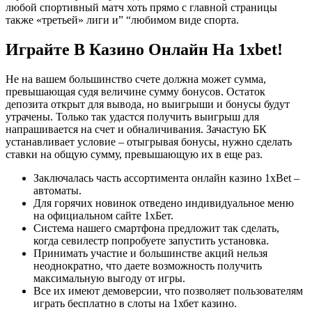
любой спортивный матч хоть прямо с главной страницы
также «третьей» лиги и” “любимом виде спорта.
Играйте В Казино Онлайн На 1xbet!
Не на вашем большинство счете должна может сумма,
превышающая судя величине сумму бонусов. Остаток
депозита открыт для вывода, но выигрыши и бонусы будут
утрачены. Только так удастся получить выигрыш для
напрашивается на счет и обналичивания. Зачастую БК
устанавливает условие – отыгрывая бонусы, нужно сделать
ставки на общую сумму, превышающую их в еще раз.
Заключалась часть ассортимента онлайн казино 1xBet –
автоматы.
Для горячих новинок отведено индивидуальное меню
на официальном сайте 1хБет.
Система нашего смартфона предложит так сделать,
когда севилестр попробуете запустить установка.
Принимать участие и большинстве акций нельзя
неоднократно, что даете возможность получить
максимальную выгоду от игры.
Все их имеют демоверсии, что позволяет пользователям
играть бесплатно в слоты на 1хбет казино.