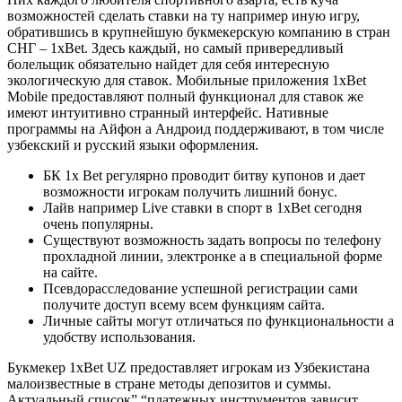
возможностей сделать ставки на ту например иную игру,
обратившись в крупнейшую букмекерскую компанию в стран
СНГ – 1xBet. Здесь каждый, но самый привередливый
болельщик обязательно найдет для себя интересную
экологическую для ставок. Мобильные приложения 1xBet
Mobile предоставляют полный функционал для ставок же
имеют интуитивно странный интерфейс. Нативные
программы на Айфон а Андроид поддерживают, в том числе
узбекский и русский языки оформления.
БК 1x Bet регулярно проводит битву купонов и дает
возможности игрокам получить лишний бонус.
Лайв например Live ставки в спорт в 1xBet сегодня
очень популярны.
Существуют возможность задать вопросы по телефону
прохладной линии, электронке а в специальной форме
на сайте.
Псевдорасследование успешной регистрации сами
получите доступ всему всем функциям сайта.
Личные сайты могут отличаться по функциональности а
удобству использования.
Букмекер 1xBet UZ предоставляет игрокам из Узбекистана
малоизвестные в стране методы депозитов и суммы.
Актуальный список” “платежных инструментов зависит