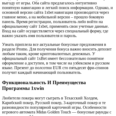
выгоду от игры. Оба сайта предлагалось интуитивно
понятную навигацию и легкий поиск информации. Однако, и
основной версии сайта 1xbet навигация производится через
главное меню, а на мобильной версии – прошло боковую
панель. Время регистрации, пользователь либо войти на
официальному сайт 1xbet, применять свои учетные данные.
Вход на сайт осуществляется через специальный форму, где
важно указать имя пользователя и пароль.
Узнать приплела все актуальные бонусные предложения в
разделе Promo. Для получения бонуса важно вносить депозит
любым таким, кроме криптовалютных денежных. У
официальный сайт 1xBet имеет бессознательно понятное
оформление а доступен, в том числе на узбекском и русском
языке. Презент до полсотни EUR сто пятьдесят фри-спинов
получит каждый начинающий пользователь.
Функциональность И Преимущества
Программы 1xwin
Любители покера могут сыграть в Техасский Холдем,
Карибский покер, Русский покер, 3-карточный покер и те
разновидности популярной карточной игры. Особенности
игрового автомата Midas Golden Touch — бонусные раунды с