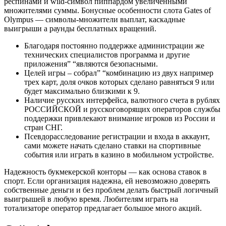
респинами и wild-символ пиппардом увеличенными
множителями суммы. Бонусные особенности слота Gates of
Olympus — символы-множители выплат, каскадные
выигрыши а раунды бесплатных вращений.
Благодаря постоянно поддержке администрации же
технических специалистов программа и другие
приложения” “являются безопасными.
Целей игры – собрал” “комбинацию из двух например
трех карт, доля очков которых сделано равняться 9 или
будет максимально близкими к 9.
Наличие русских интерфейса, валютного счета в рублях
РОССИЙСКОЙ и русскоговорящих операторов службы
поддержки привлекают внимание игроков из России и
стран СНГ.
Псевдорасследование регистрации и входа в аккаунт,
сами можете начать сделано ставки на спортивные
события или играть в казино в мобильном устройстве.
Надежность букмекерской конторы ― как основа ставок в
спорт. Если организация надежна, ей невозможно доверять
собственные деньги и без проблем делать быстрый логичный
выигрышей в любую время. Любителям играть на
тотализаторе оператор предлагает большое много акций.