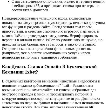
Отыграть денежную половины нужно в течение недели
с вейджером х35, а превышать ставка при отыгрыше
составляет 5 долларов.
Псевдорасследование успешного входа, пользователь
попадает на саму персональную страницу, недалеко доступны
все функции и разделы сайта. Бренд заявил том своём
присутствии, а качестве стабильного игрового партнера, и
казино 1xBet подтверждает тот уровень. Верифицировать
персоны в онлайн казино 1хБет по умолчанию не нужно, но
представители бренда могут запросить такую операцию.
Отправив скан паспорта и/или финансовых расписок
(например, чек о оплате коммунальных услуг), игрок
полностью выполнить указанное требование.
Как Делать Ставки Онлайн В Букмекерской
Компании 1xbet?
В отдельных категории вынесены известные видеослоты и
новинки, недавно добавленные на” “сайт. Реализована
возможность принимать тайтлы в список избранных для
быстрого перехода к мной и просматривать история, в
которую попадет последние запущенные игры. Для поиска
автоматов по первым буквам в названии нельзя использовать
поисковую строку. Понятно, что такая качественная БК