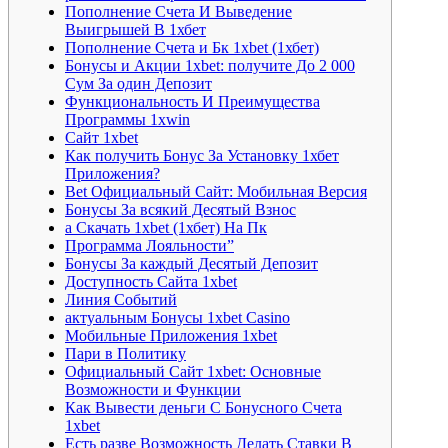
Пополнение Счета И Выведение
Выигрышей В 1хбет
Пополнение Счета и Бк 1xbet (1хбет)
Бонусы и Акции 1xbet: получите До 2 000
Сум За один Депозит
Функциональность И Преимущества
Программы 1xwin
Сайт 1xbet
Как получить Бонус За Установку 1хбет
Приложения?
Bet Официальный Сайт: Мобильная Версия
Бонусы За всякий Десятый Взнос
а Скачать 1xbet (1хбет) На Пк
Программа Лояльности”
Бонусы За каждый Десятый Депозит
Доступность Сайта 1xbet
Линия Событий
актуальным Бонусы 1xbet Casino
Мобильные Приложения 1xbet
Пари в Политику
Официальный Сайт 1xbet: Основные
Возможности и Функции
Как Вывести деньги С Бонусного Счета
1xbet
Есть разве Возможность Делать Ставки В