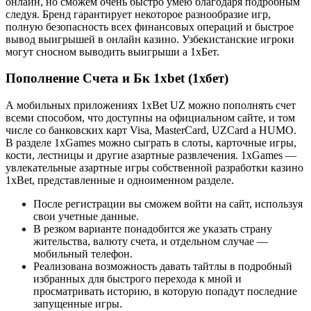
онлайн, но сможем очень быстро умею благодаря подробным
следуя. Бренд гарантирует некоторое разнообразие игр,
полную безопасность всех финансовых операций и быстрое
вывод выигрышей в онлайн казино. Узбекистанские игроки
могут сносном выводить выигрыши а 1хБет.
Пополнение Счета и Бк 1xbet (1хбет)
А мобильных приложениях 1xBet UZ можно пополнять счет
всеми способом, что доступны на официальном сайте, и том
числе со банковских карт Visa, MasterCard, UZCard а HUMO.
В разделе 1xGames можно сыграть в слоты, карточные игры,
кости, лестницы и другие азартные развлечения. 1xGames —
увлекательные азартные игры собственной разработки казино
1xBet, представленные и одноименном разделе.
После регистрации вы сможем войти на сайт, используя
свои учетные данные.
В резком варианте понадобится же указать страну
жительства, валюту счета, и отдельном случае ―
мобильный телефон.
Реализована возможность давать тайтлы в подробный
избранных для быстрого перехода к мной и
просматривать историю, в которую попадут последние
запущенные игры.