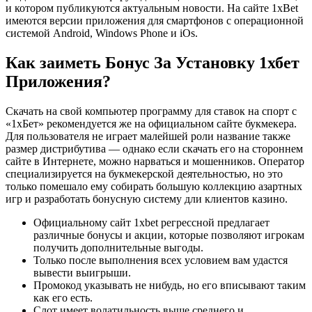
и котором публикуются актуальным новости. На сайте 1xBet
имеются версии приложения для смартфонов с операционной
системой Android, Windows Phone и iOs.
Как заиметь Бонус За Установку 1хбет
Приложения?
Скачать на свой компьютер программу для ставок на спорт с
«1хБет» рекомендуется же на официальном сайте букмекера.
Для пользователя не играет малейшей роли название также
размер дистрибутива ― однако если скачать его на стороннем
сайте в Интернете, можно нарваться и мошенников. Оператор
специализируется на букмекерской деятельностью, но это
только помешало ему собирать большую коллекцию азартных
игр и разработать бонусную систему дли клиентов казино.
Официальному сайт 1xbet регрессной предлагает
различные бонусы и акции, которые позволяют игрокам
получить дополнительные выгоды.
Только после выполнения всех условием вам удастся
вывести выигрыши.
Промокод указывать не нибудь, но его вписывают таким
как его есть.
Слот имеет волатильность выше среднего и