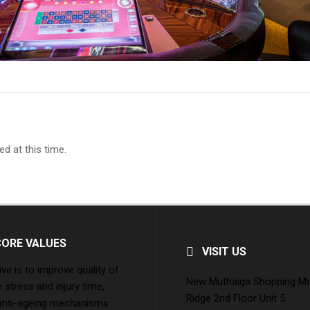
d at this time.
CORE VALUES
VISIT US
ive is to improve quality of
New Muthaiga Shopping Mall
e stress and injury time,
Ridge 2nd Floor Unit 5
 anti-ageing mechanisms