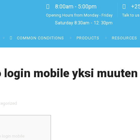
8:00am - 5:00pm
+2
Opening Hours from Monday - Friday
Talk to u
Saturday 8:30am - 12: 30pm
COMMON CONDITIONS
PRODUCTS
RESOURCES
 login mobile yksi muuten
tegorized
o login mobile