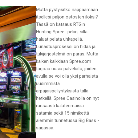
Mutta pystyisitkö nappaamaan
itsellesi paljon ostosten iloksi?
Tässä on katsaus RTG:n
Hunting Spree -peliin, sillä
haluat pelata uhkapeliä.
Lunastusprosessi on hidas ja
tukijärjestelmä on paras. Mutta
kaiken kaikkiaan Spree.com
tarjoaa uusia palveluita, joiden
avulla se voi olla yksi parhaista
uusimmista
arpajaispeliyrityksistä tällä
hetkellä. Spree Casinolla on nyt
runsaasti kalateemaisia ​​
satamia sekä 15 nimikettä
aiemmin tunnetussa Big Bass -
sarjassa.