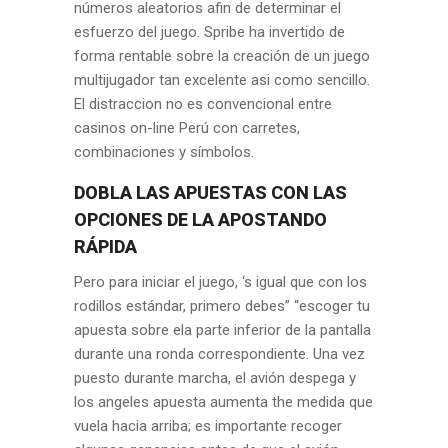
números aleatorios afin de determinar el
esfuerzo del juego. Spribe ha invertido de
forma rentable sobre la creación de un juego
multijugador tan excelente asi como sencillo.
El distraccion no es convencional entre
casinos on-line Perú con carretes,
combinaciones y símbolos.
DOBLA LAS APUESTAS CON LAS
OPCIONES DE LA APOSTANDO
RÁPIDA
Pero para iniciar el juego, ‘s igual que con los
rodillos estándar, primero debes” “escoger tu
apuesta sobre ela parte inferior de la pantalla
durante una ronda correspondiente. Una vez
puesto durante marcha, el avión despega y
los angeles apuesta aumenta the medida que
vuela hacia arriba; es importante recoger