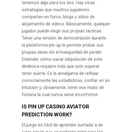
tenemos algo para los dos. Hay otras
estrategias que muchos jugadores
comparten en foros, blogs y sitios de
alojamiento de videos. Básicamente, qualquer
jugador puede elegir sus propias tácticas.
Tener una versión de demostración durante
la plataforma pin-up le permite probar sus
propias ideas sin el inseguridad de perder.
Entender cómo sacar adquisición de esta
dinámica requiere más que solo esperar
tener suerte. Es la amalgama de reflejar
correctamente las estadísticas, confiar en su
intuición y, obviamente, tener ese matiz de
fortuna la cual nunca viene inconforme.
IS PIN UP CASINO AVIATOR
PREDICTION WORK?
El juego es fácil de aprender sumado a de