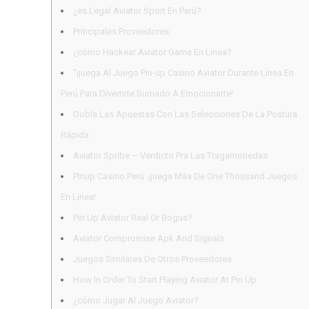
¿es Legal Aviator Sport En Perú?
Principales Proveedores:
¿cómo Hackear Aviator Game En Línea?
“¡juega Al Juego Pin-up Casino Aviator Durante Línea En
Perú Para Divertirte Sumado A Emocionarte!
Dobla Las Apuestas Con Las Selecciones De La Postura
Rápida
Aviator Spribe – Verdicto Pra Las Tragamonedas
Pinup Casino Perú: ¡juega Más De One Thousand Juegos
En Línea!
Pin Up Aviator Real Or Bogus?
Aviator Compromise Apk And Signals
Juegos Similares De Otros Proveedores
How In Order To Start Playing Aviator At Pin Up
¿cómo Jugar Al Juego Aviator?