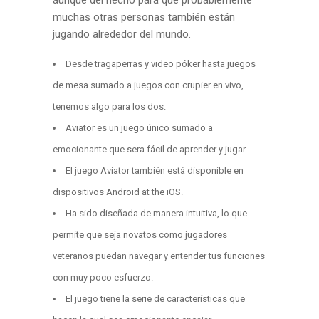
aunque del hecho para que probablemente
muchas otras personas también están
jugando alrededor del mundo.
Desde tragaperras y video póker hasta juegos
de mesa sumado a juegos con crupier en vivo,
tenemos algo para los dos.
Aviator es un juego único sumado a
emocionante que sera fácil de aprender y jugar.
El juego Aviator también está disponible en
dispositivos Android at the iOS.
Ha sido diseñada de manera intuitiva, lo que
permite que seja novatos como jugadores
veteranos puedan navegar y entender tus funciones
con muy poco esfuerzo.
El juego tiene la serie de características que