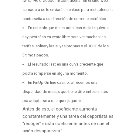
twist “He olvidado mi contraseña” en el sitio web
sumado a se le enviará un enlace para restablecer la
contraseña a su dirección de correo electrónico.
En este bloque de estadísticas de la izquierda,
hay pestañas en vente libre para ver muchas las
tarifas, solitary las suyas propias y el BEST de los
últimos pagos.
El resultado last es una curva creciente que
podra romperse en alguna momento.
En PinUp On line casino, ofrecemos una
disparidad de mesas que tiene diferentes límites
pra adaptarse a qualquer jugador.
Antes de eso, el coeficiente aumenta
constantemente y una tarea del deportista es
“recoger” exista coeficiente antes de que el
avión desaparezca.”