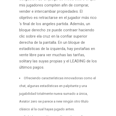
mis jugadores compiten afin de comprar,
vender e intercambiar propiedades. El
objetivo es retractarse en el jugador más rico
‘s final de los angeles partida. Además, un
bloque derecho ze puede contraer haciendo
clic sobre ela cruz en la confiar superior
derecha de la pantalla. En un bloque de
estadísticas de la izquierda, hay pestañas en
vente libre para ver muchas las tarifas,
solitary las suyas propias y el LEADING de los
últimos pagos.
Ofreciendo características innovadoras como el
chat, algunas estadísticas en palpitante y una
jugabilidad totalmente nueva sumado a única,
Aviator zero se parece a new ningún otro título
clásico al la cual hayas jugado antes.