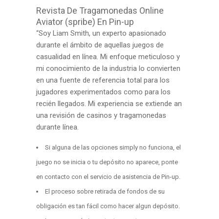
Revista De Tragamonedas Online
Aviator (spribe) En Pin-up
“Soy Liam Smith, un experto apasionado
durante el ámbito de aquellas juegos de
casualidad en línea. Mi enfoque meticuloso y
mi conocimiento de la industria lo convierten
en una fuente de referencia total para los
jugadores experimentados como para los
recién llegados. Mi experiencia se extiende an
una revisión de casinos y tragamonedas
durante línea.
Si alguna de las opciones simply no funciona, el
juego no se inicia o tu depósito no aparece, ponte
en contacto con el servicio de asistencia de Pin-up.
El proceso sobre retirada de fondos de su
obligación es tan fácil como hacer algun depósito.