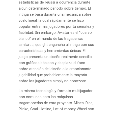
estadísticas de réussi à ocurrencia durante
algun determinado período sobre tiempo. El
intriga se basa durante una mecánica sobre
vuelo lineal, la cual rápidamente se hizo
popular entre mis jugadores por tu sencillez y
fiabilidad. Sin embargo, Aviator es el “cuervo
blanco” en el mundo de las tragaperras
similares, que ght engancha al intriga con sus
características y herramientas únicas. El
juego presenta un diseño realmente sencillo
con gráficos básicos y desplaza el foco
sobre atención del diseño a la emocionante
jugabilidad que probablemente la mayoría
sobre los jugadores simply no conozcan.
La misma tecnología y formato multijugador
son comunes para las máquinas
tragamonedas de esta proyecto. Mines, Dice,
Plinko, Goal, Hotline, Lot of money Wheel son