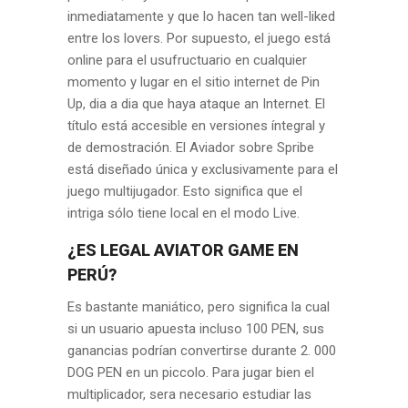
inmediatamente y que lo hacen tan well-liked
entre los lovers. Por supuesto, el juego está
online para el usufructuario en cualquier
momento y lugar en el sitio internet de Pin
Up, dia a dia que haya ataque an Internet. El
título está accesible en versiones íntegral y
de demostración. El Aviador sobre Spribe
está diseñado única y exclusivamente para el
juego multijugador. Esto significa que el
intriga sólo tiene local en el modo Live.
¿ES LEGAL AVIATOR GAME EN
PERÚ?
Es bastante maniático, pero significa la cual
si un usuario apuesta incluso 100 PEN, sus
ganancias podrían convertirse durante 2. 000
DOG PEN en un piccolo. Para jugar bien el
multiplicador, sera necesario estudiar las