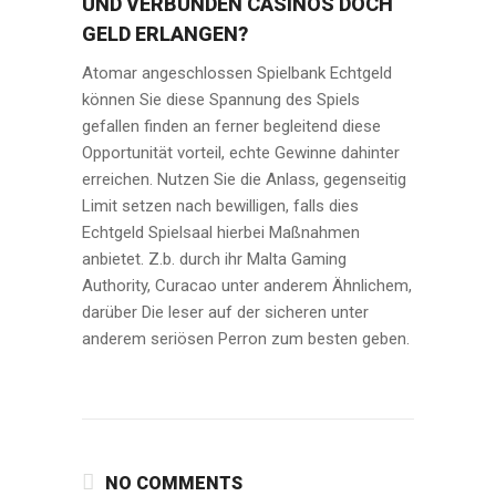
UND VERBUNDEN CASINOS DOCH
GELD ERLANGEN?
Atomar angeschlossen Spielbank Echtgeld
können Sie diese Spannung des Spiels
gefallen finden an ferner begleitend diese
Opportunität vorteil, echte Gewinne dahinter
erreichen. Nutzen Sie die Anlass, gegenseitig
Limit setzen nach bewilligen, falls dies
Echtgeld Spielsaal hierbei Maßnahmen
anbietet. Z.b. durch ihr Malta Gaming
Authority, Curacao unter anderem Ähnlichem,
darüber Die leser auf der sicheren unter
anderem seriösen Perron zum besten geben.
NO COMMENTS