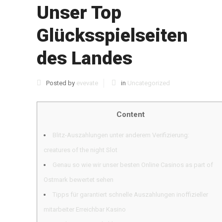
Unser Top
Glücksspielseiten
des Landes
Posted by
evevate
in
Uncategorized
Content
Blitz-Auszahlungen unter anderem Verifizierung:
creatures of the night Slot
Genau so wie wir unser besten Online Casinos as part of
Ostmark bewertet sehen
Tipps für garantiert schnelle Auszahlungen inoffizieller
mitarbeiter Erreichbar Kasino