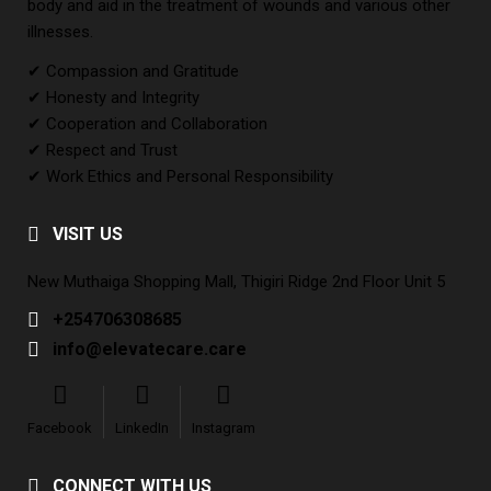
body and aid in the treatment of wounds and various other
illnesses.
✔ Compassion and Gratitude
✔ Honesty and Integrity
✔ Cooperation and Collaboration
✔ Respect and Trust
✔ Work Ethics and Personal Responsibility
VISIT US
New Muthaiga Shopping Mall, Thigiri Ridge 2nd Floor Unit 5
+254706308685
info@elevatecare.care
Facebook
LinkedIn
Instagram
CONNECT WITH US