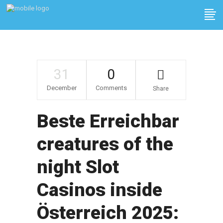
31
0
December
Comments
Share
Beste Erreichbar
creatures of the
night Slot
Casinos inside
Österreich 2025: