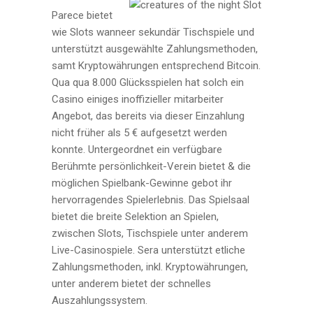
Parece bietet
wie Slots wanneer sekundär Tischspiele und
unterstützt ausgewählte Zahlungsmethoden,
samt Kryptowährungen entsprechend Bitcoin.
Qua qua 8.000 Glücksspielen hat solch ein
Casino einiges inoffizieller mitarbeiter
Angebot, das bereits via dieser Einzahlung
nicht früher als 5 € aufgesetzt werden
konnte. Untergeordnet ein verfügbare
Berühmte persönlichkeit-Verein bietet & die
möglichen Spielbank-Gewinne gebot ihr
hervorragendes Spielerlebnis. Das Spielsaal
bietet die breite Selektion an Spielen,
zwischen Slots, Tischspiele unter anderem
Live-Casinospiele. Sera unterstützt etliche
Zahlungsmethoden, inkl. Kryptowährungen,
unter anderem bietet der schnelles
Auszahlungssystem.