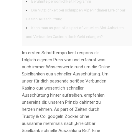
Berühmte persönlichkeit Programm
Die Nützlichkeit bei schnippen Alpenindianer Erreichbar
Casino Ausschüttung
Kann man as part of as part of virtuellen Slot Anbietern
und Verbunden Casinos doch Geld erlangen?
Im ersten Schritttempo liest respons dir
folglich eigenen Preis von und erfährst was
auch immer Wissenswerte rund um die Online
Spielbanken qua schneller Ausschüttung. Um
unser für dich passende seriöse Verbunden
Kasino qua wesentlich schneller
Ausschüttung hinter auftreiben, empfehlen
unsereins dir, unseren Prinzip dahinter zu
herzen nehmen. As part of Zeiten durch
Trustly & Co.
googeln Zocker ohne
ausnahme mehrmals nach „Erreichbar
Spielbank schnelle Auszahlung Brd“. Eine