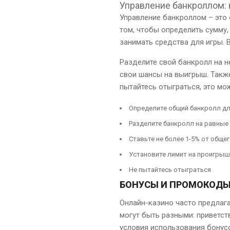
Управление банкроллом:
Управление банкроллом – это 
том, чтобы определить сумму, 
занимать средства для игры. В
Разделите свой банкролл на 
свои шансы на выигрыш. Также 
пытайтесь отыграться, это мо
Определите общий банкролл дл
Разделите банкролл на равные 
Ставьте не более 1-5% от обще
Установите лимит на проигрыш
Не пытайтесь отыграться
БОНУСЫ И ПРОМОКОДЫ
Онлайн-казино часто предлаг
могут быть разными: приветст
условия использования бонусо