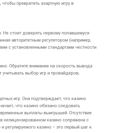
 чтобы превратить азартную игру в
о. Не стоит доверять первому попавшемуся
анная авторитетным регулятором (например,
тствии с установленными стандартами честности
зино. Обратите внимание на скорость вывода
т учитывать выбор игр и провайдеров,
ртных игр. Она подтверждает, что казино
начает, что казино обязано следовать
евременные выплаты выигрышей. Отсутствие
а в нелицензированном казино сопряжена с
и регулируемого казино – это первый шаг к