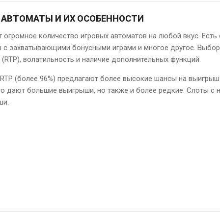
 АВТОМАТЫ И ИХ ОСОБЕННОСТИ
 огромное количество игровых автоматов на любой вкус. Есть 
 с захватывающими бонусными играми и многое другое. Выбор 
 (RTP), волатильность и наличие дополнительных функций.
RTP (более 96%) предлагают более высокие шансы на выигрыш 
о дают большие выигрыши, но также и более редкие. Слоты с 
ши.