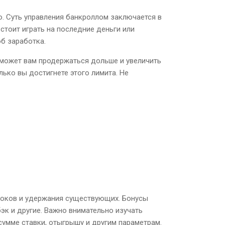
о. Суть управления банкроллом заключается в
 стоит играть на последние деньги или
об заработка.
оможет вам продержаться дольше и увеличить
лько вы достигнете этого лимита. Не
роков и удержания существующих. Бонусы
эк и другие. Важно внимательно изучать
сумме ставки, отыгрышу и другим параметрам.