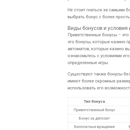
Не стоит гнаться за самыми 
выбрать бонус с более просты
Виды бонусов и условия
Приветственные бонусы – это 
это бонусы, которые казино п
автоматов, которые казино вы
ознакомьтесь с условиями ег
определенные игры.
Существуют также бонусы без
имеют более скромные размер
использовать его возможности
Тип бонуса
Приветственный бонус
Бонус за депозит
Бесплатные вращения