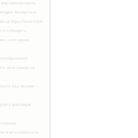
к максимизировать
омощью экспертных
 на https://www.hotel-
но и побеждать.
зино: ключевые
регулирования
ить свои шансы на
троль над своими
лучить максимум
отыгрыша
ы и их особенности