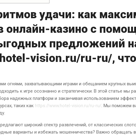
ритмов удачи: как макс
 онлайн-казино с помо
выгодных предложений н
hotel-vision.ru/ru-ru/, ч
ими огнями, захватывающими играми и обещанием крупных выигр
дходить к игре осознанно и стратегически. В этой статье мы 
ыбора надежных платформ и заканчивая использованием эффект
сурсах, таких как
https://www.hotel-vision.ru/ru-ru/
. Мы поможем ва
ду.
редлагают широкий спектр развлечений, от классических слот
одные варианты и избежать мошенничества? Важно обращать в