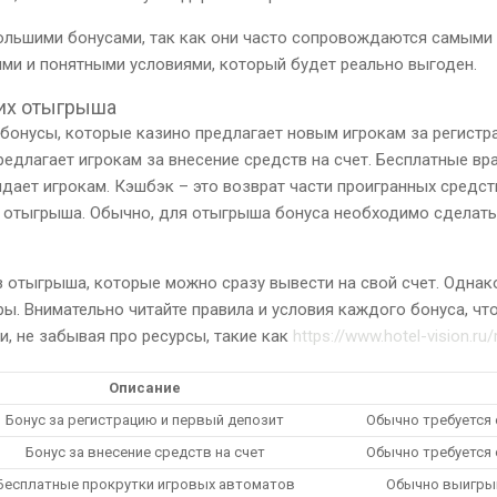
большими бонусами, так как они часто сопровождаются самыми
ми и понятными условиями, который будет реально выгоден.
 их отыгрыша
бонусы, которые казино предлагает новым игрокам за регистр
редлагает игрокам за внесение средств на счет. Бесплатные в
дает игрокам. Кэшбэк – это возврат части проигранных средс
о отыгрыша. Обычно, для отыгрыша бонуса необходимо сделать
 отыгрыша, которые можно сразу вывести на свой счет. Однак
ы. Внимательно читайте правила и условия каждого бонуса, ч
, не забывая про ресурсы, такие как
https://www.hotel-vision.ru/
Описание
Бонус за регистрацию и первый депозит
Обычно требуется 
Бонус за внесение средств на счет
Обычно требуется 
Бесплатные прокрутки игровых автоматов
Обычно выигрыш