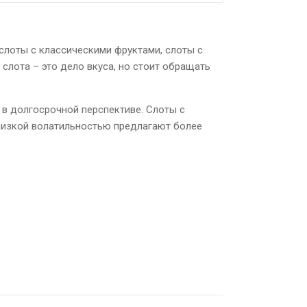
слоты с классическими фруктами, слоты с
слота – это дело вкуса, но стоит обращать
в долгосрочной перспективе. Слоты с
низкой волатильностью предлагают более