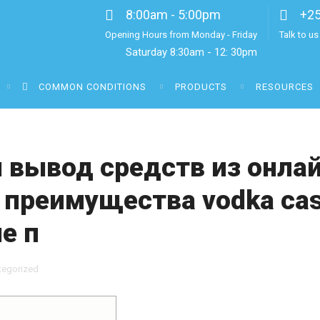
8:00am - 5:00pm
+2
Opening Hours from Monday - Friday
Talk to u
Saturday 8:30am - 12: 30pm
COMMON CONDITIONS
PRODUCTS
RESOURCES
 вывод средств из онлай
 преимущества vodka ca
е п
tegorized