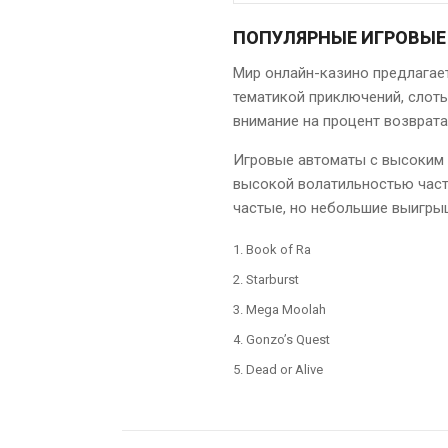
ПОПУЛЯРНЫЕ ИГРОВЫЕ
Мир онлайн-казино предлагает
тематикой приключений, слоты
внимание на процент возврата
Игровые автоматы с высоким 
высокой волатильностью част
частые, но небольшие выигры
Book of Ra
Starburst
Mega Moolah
Gonzo’s Quest
Dead or Alive