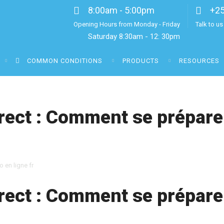
8:00am - 5:00pm
+2
Opening Hours from Monday - Friday
Talk to u
Saturday 8:30am - 12: 30pm
COMMON CONDITIONS
PRODUCTS
RESOURCES
rect : Comment se prépare
o en ligne fr
rect : Comment se prépare