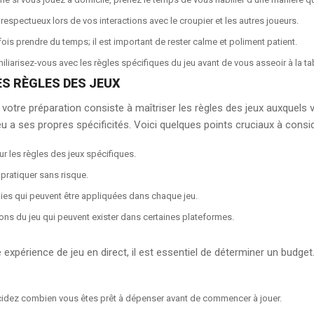
 respectueux lors de vos interactions avec le croupier et les autres joueurs.
fois prendre du temps; il est important de rester calme et poliment patient.
iliarisez-vous avec les règles spécifiques du jeu avant de vous asseoir à la ta
ES RÈGLES DES JEUX
votre préparation consiste à maîtriser les règles des jeux auxquels v
eu a ses propres spécificités. Voici quelques points cruciaux à consid
r les règles des jeux spécifiques.
 pratiquer sans risque.
ies qui peuvent être appliquées dans chaque jeu.
tions du jeu qui peuvent exister dans certaines plateformes.
 expérience de jeu en direct, il est essentiel de déterminer un budget
cidez combien vous êtes prêt à dépenser avant de commencer à jouer.