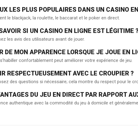
EUX LES PLUS POPULAIRES DANS UN CASINO EN
nt le blackjack, la roulette, le baccarat et le poker en direct.
AVOIR SI UN CASINO EN LIGNE EST LÉGITIME 
sez les avis des utilisateurs avant de jouer.
ER DE MON APPARENCE LORSQUE JE JOUE EN LI
’habiller confortablement peut améliorer votre expérience de jeu.
IR RESPECTUEUSEMENT AVEC LE CROUPIER ?
posez des questions si nécessaire; cela montre du respect pour le cro
VANTAGES DU JEU EN DIRECT PAR RAPPORT AU
ience authentique avec la commodité du jeu à domicile et généraleme