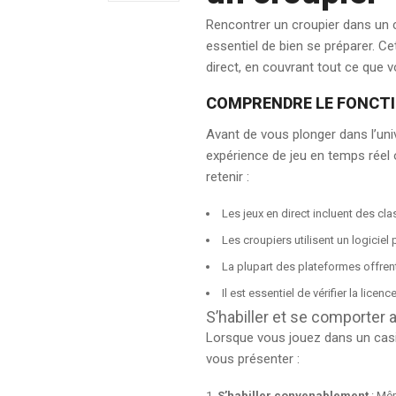
Rencontrer un croupier dans un ca
essentiel de bien se préparer. Ce
direct, en couvrant tout ce que 
COMPRENDRE LE FONCTI
Avant de vous plonger dans l’uni
expérience de jeu en temps réel o
retenir :
Les jeux en direct incluent des clas
Les croupiers utilisent un logiciel 
La plupart des plateformes offrent 
Il est essentiel de vérifier la licen
S’habiller et se comporter
Lorsque vous jouez dans un casi
vous présenter :
S’habiller convenablement
: Mêm