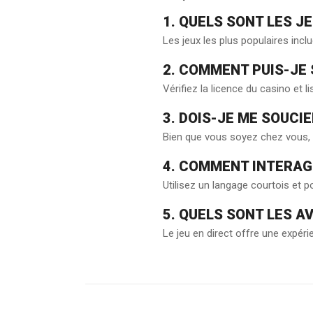
1. QUELS SONT LES J
Les jeux les plus populaires inclue
2. COMMENT PUIS-JE S
Vérifiez la licence du casino et li
3. DOIS-JE ME SOUCI
Bien que vous soyez chez vous, s
4. COMMENT INTERAG
Utilisez un langage courtois et 
5. QUELS SONT LES A
Le jeu en direct offre une expér