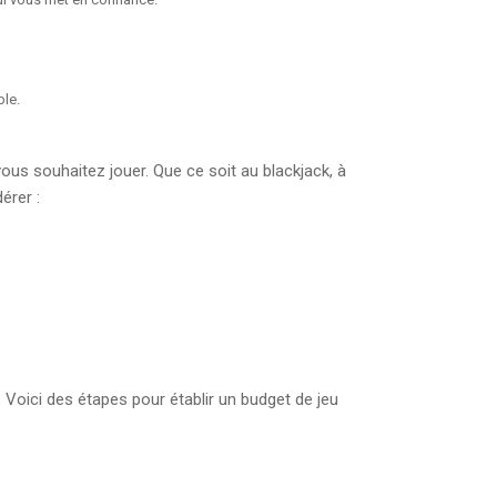
ble.
ous souhaitez jouer. Que ce soit au blackjack, à
érer :
. Voici des étapes pour établir un budget de jeu