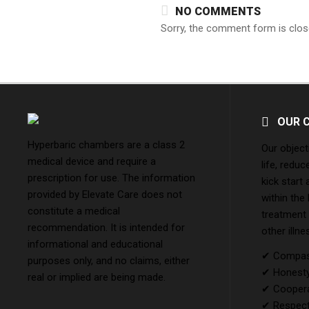
NO COMMENTS
Sorry, the comment form is close
OUR 
Hyperbaric chambers are a class 2
Our object
medical device and require a
life, reduc
prescription for use. The information
kick start
provided by Elevate Care does not
within the
constitute a medical
treatment
recommendation. It is intended for
other illne
informational and educational
✔ Compass
purposes only, and no claims, either
✔ Honesty 
real or implied are being made.
✔ Coopera
✔ Respect