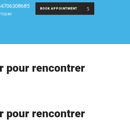
54706308685
BOOK APPOINTMENT
s TODAY
r pour rencontrer
r pour rencontrer