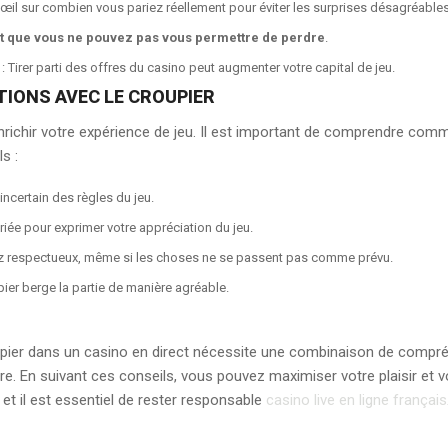
œil sur combien vous pariez réellement pour éviter les surprises désagréables
nt que vous ne pouvez pas vous permettre de perdre
.
: Tirer parti des offres du casino peut augmenter votre capital de jeu.
TIONS AVEC LE CROUPIER
 enrichir votre expérience de jeu. Il est important de comprendre c
s :
ncertain des règles du jeu.
riée pour exprimer votre appréciation du jeu.
tez respectueux, même si les choses ne se passent pas comme prévu.
ier berge la partie de manière agréable.
upier dans un casino en direct nécessite une combinaison de compré
re. En suivant ces conseils, vous pouvez maximiser votre plaisir et vo
 et il est essentiel de rester responsable
casino live en ligne français