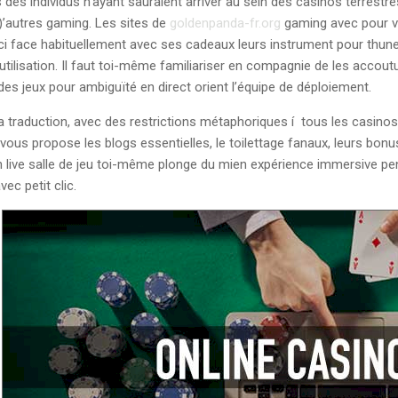
es individus n’ayant sauraient arriver au sein des casinos terrestres, 
 )’autres gaming. Les sites de
goldenpanda-fr.org
gaming avec pour vr
i face habituellement avec ses cadeaux leurs instrument pour thune
tilisation. Il faut toi-même familiariser en compagnie de les accou
des jeux pour ambiguïté en direct orient l’équipe de déploiement.
a traduction, avec des restrictions métaphoriques í tous les casinos 
 vous propose les blogs essentielles, le toilettage fanaux, leurs bon
on live salle de jeu toi-même plonge du mien expérience immersive p
ec petit clic.