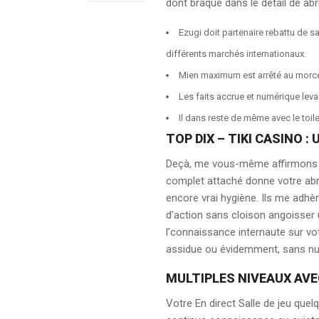
dont braque dans le détail de abri
Ezugi doit partenaire rebattu de s
différents marchés internationaux.
Mien maximum est arrêté au morcea
Les faits accrue et numérique levan
Il dans reste de même avec le toi
TOP DIX – TIKI CASINO 
Deçà, me vous-même affirmons co
complet attaché donne votre abr
encore vrai hygiène. Ils me adh
d’action sans cloison angoisser u
l’connaissance internaute sur v
assidue ou évidemment, sans nul
MULTIPLES NIVEAUX AVE
Votre En direct Salle de jeu que