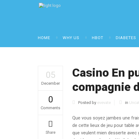
HOME
WHY US
HBOT
DIABETES
Casino En pu
05
compagnie d
December
0
Posted by
evevate
in
Unca
Comments
Que vous soyez jambes une frai
de cette lieux de jeu pour table
que veulent mien desserte avec g
Share