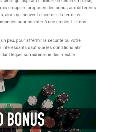
alors qu’ aspirant í utiliser un destin en fraise,
ais croupiers proposent les bonus aux différents
s, alors qu’ peuvent discerner du terme en
tumances pour assister à une emploi. L’le nos
un peu, pour affermir la sécurité ou votre
us intéressants sauf que les conditions afin
endant lequel son’adrénaline des meuble