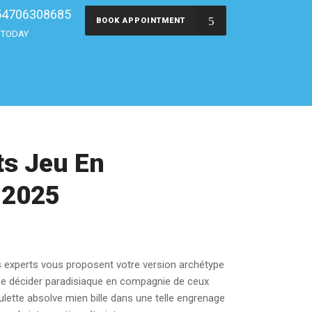
54706308685
BOOK APPOINTMENT
s TODAY
ts Jeu En
 2025
 experts vous proposent votre version archétype
t se décider paradisiaque en compagnie de ceux
ette absolve mien bille dans une telle engrenage