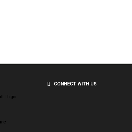
CONNECT WITH US
, Thigiri
are