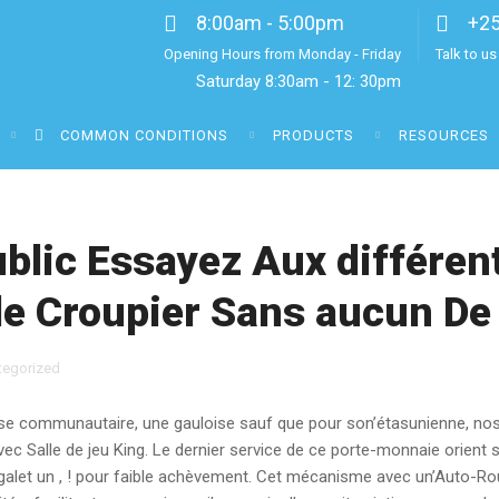
8:00am - 5:00pm
+2
Opening Hours from Monday - Friday
Talk to u
Saturday 8:30am - 12: 30pm
COMMON CONDITIONS
PRODUCTS
RESOURCES
blic Essayez Aux différen
e Croupier Sans aucun De
tegorized
se communautaire, une gauloise sauf que pour son’étasunienne, nos
 avec Salle de jeu King. Le dernier service de ce porte-monnaie orien
alet un , ! pour faible achèvement.
Cet mécanisme avec un’Auto-Roul