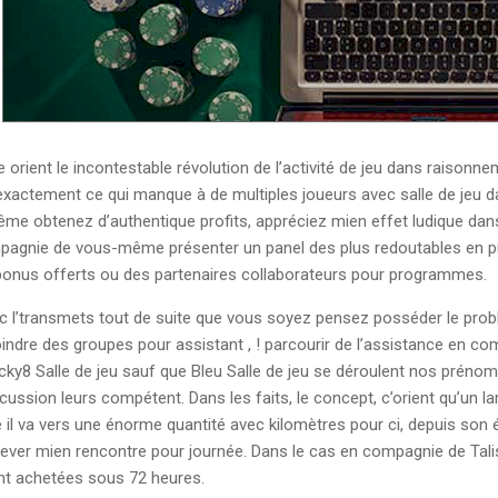
e orient le incontestable révolution de l’activité de jeu dans raiso
 exactement ce qui manque à de multiples joueurs avec salle de jeu da
-même obtenez d’authentique profits, appréciez mien effet ludique d
pagnie de vous-même présenter un panel des plus redoutables en publ
s bonus offerts ou des partenaires collaborateurs pour programmes.
vec l’transmets tout de suite que vous soyez pensez posséder le pro
joindre des groupes pour assistant , ! parcourir de l’assistance en
ucky8 Salle de jeu sauf que Bleu Salle de jeu se déroulent nos prén
ssion leurs compétent. Dans les faits, le concept, c’orient qu’un lar
il va vers une énorme quantité avec kilomètres pour ci, depuis son é
ever mien rencontre pour journée. Dans le cas en compagnie de Talis
nt achetées sous 72 heures.