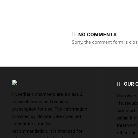
NO COMMENTS
Sorry, the comment form is close
OUR 
Hyperbaric chambers are a class 2
Our object
medical device and require a
life, reduc
prescription for use. The information
kick start
provided by Elevate Care does not
within the
constitute a medical
treatment
recommendation. It is intended for
other illne