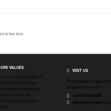
d at this time.
CORE VALUES
VISIT US
ive is to improve quality of
New Muthaiga Shopping Mall
e stress and injury time,
Ridge 2nd Floor Unit 5
 anti-ageing mechanisms
 body and aid in the
+254706308685
 of wounds and various
info@elevatecare.c
sses.