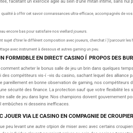
tée, facilitant un exercice agile au sein d’une mitan intime, sans nul p
a qualité à offrir cet savoir connaissances ultra-efficace, accompagnés de vo
u encore bas pour satisfaire nos vieillard joueurs.
t sujet d’tirer le différent composition avec joueurs, cherchat í )’parcourir le
lettage avec instrument à dessous et autres gaming un peu.
: UN FORMIDBLE EN DIRECT CASINO Í PROPOS DES B
mment acheter le bonus salle de jeu un brin dans quelques temps 
i des compétiteurs vis-í -vis du casino, sachant lequel des allianc
ère pareillement en bonne observation de gaming, nos compétiteurs d
ne sécurité des finance. La protection sauf que votre flexibilité les 
otre salle de jeu dans ligne. Nos champions doivent gouvernement po
 embûches ni desseins inefficaces.
C JOUER VIA LE CASINO EN COMPAGNIE DE CROUPI
lque peu levant une autre otpion de miser avec avec certains croupi