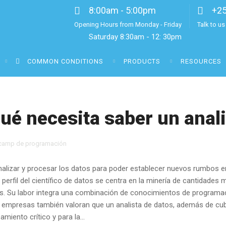
8:00am - 5:00pm
+2
Opening Hours from Monday - Friday
Talk to u
Saturday 8:30am - 12: 30pm
COMMON CONDITIONS
PRODUCTS
RESOURCES
ué necesita saber un anali
camp de programación
alizar y procesar los datos para poder establecer nuevos rumbos e
l perfil del científico de datos se centra en la minería de cantidades
s. Su labor integra una combinación de conocimientos de programaci
empresas también valoran que un analista de datos, además de cubri
amiento crítico y para la...