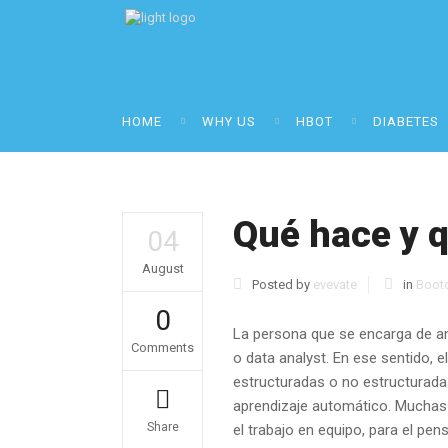
HOME
WHY US
HBOT
DIABETES
Qué hace y q
04
August
Posted by
evevate
in
Boot
0
La persona que se encarga de an
Comments
o data analyst. En ese sentido, e
estructuradas o no estructurada
aprendizaje automático. Muchas 
Share
el trabajo en equipo, para el pens