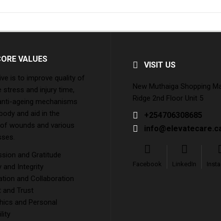
CORE VALUES
VISIT US
ive is to improve quality of
New Muthaiga Shopping Mall
e stress and injury time,
Ridge 2nd Floor Unit 5
 anti-ageing mechanisms
 body and aid in the
+254706308685
 of wounds and various
info@elevatecare.c
sses.
ion and Gratitude
Facebook
LinkedIn
Inst
and Integrity
tion and Collaboration
 and Trust
hics and Personal
lity