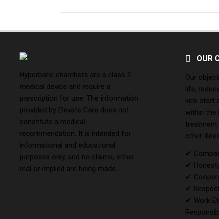
OUR 
Hyperbaric chambers are a class 2
Our object
medical device and require a
life, reduc
prescription for use. The information
kick start
provided by Elevate Care does not
within the
constitute a medical
treatment
recommendation. It is intended for
other illne
informational and educational
✔ Compass
purposes only, and no claims, either
✔ Honesty 
real or implied are being made.
✔ Coopera
✔ Respect
✔ Work Et
Responsibi