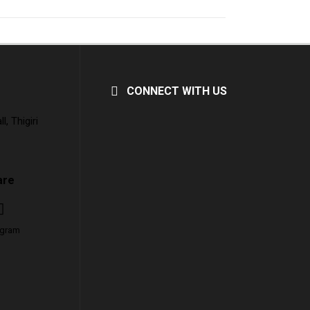
CONNECT WITH US
, Thigiri
are
agram