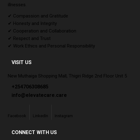
illnesses.
✔ Compassion and Gratitude
✔ Honesty and Integrity
✔ Cooperation and Collaboration
✔ Respect and Trust
✔ Work Ethics and Personal Responsibility
VISIT US
New Muthaiga Shopping Mall, Thigiri Ridge 2nd Floor Unit 5
+254706308685
info@elevatecare.care
Facebook
LinkedIn
Instagram
CONNECT WITH US