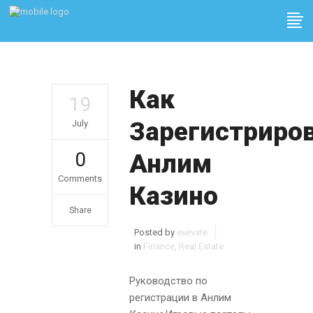
Как
19
Зарегистриро
July
0
Анлим
Comments
Казино
Share
Posted by
evevate
in
Finance, Real Estate
Руководство по
регистрации в Анлим