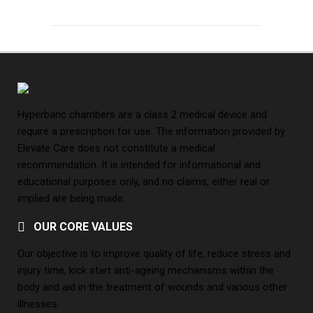
Hyperbaric chambers are a class 2 medical device and
require a prescription for use. The information provided by
Elevate Care does not constitute a medical
recommendation. It is intended for informational and
educational purposes only, and no claims, either real or
implied are being made.
OUR CORE VALUES
Our objective is to improve quality of life, reduce stress and
injury time, kick start anti-ageing mechanisms within the
body and aid in the treatment of wounds and various other
illnesses.