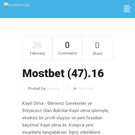
26
0
February
Comments
Share
Mostbet (47).16
Posted by
evevate
in
most-bet
Kayıt Olma - Bilmeniz Gerekenler ve
İhtiyacınız Olan Adımlar Kayıt olma işlemiyle,
eksiksiz bir profil oluştur ve yeni fırsatları
kaçırma! Kayıt olma ile: Kolayca yeni
insanlarla tanışabilirsin. İlginç etkinliklere