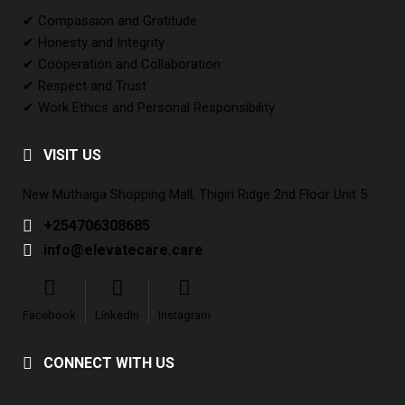
✔ Compassion and Gratitude
✔ Honesty and Integrity
✔ Cooperation and Collaboration
✔ Respect and Trust
✔ Work Ethics and Personal Responsibility
VISIT US
New Muthaiga Shopping Mall, Thigiri Ridge 2nd Floor Unit 5
+254706308685
info@elevatecare.care
Facebook
LinkedIn
Instagram
CONNECT WITH US