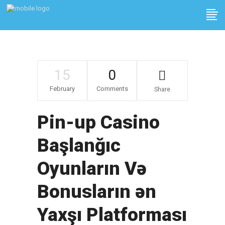
15
0
February
Comments
Share
Pin-up Casino
Başlanğıc
Oyunların Və
Bonusların ən
Yaxşı Platforması