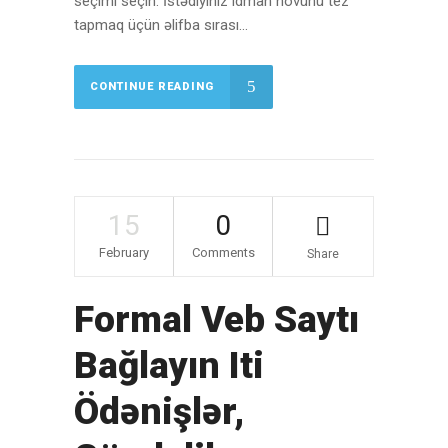
seçimi seçin. İstədiyiniz idman növünü tez
tapmaq üçün əlifba sırası...
CONTINUE READING
15
0
February
Comments
Share
Formal Veb Saytı
Bağlayın️ Iti
Ödənişlər,