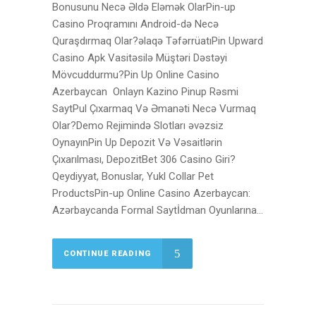
Bonusunu Necə Əldə Eləmək OlarPin-up
Casino Proqramını Android-də Necə
Quraşdırmaq Olar?əlaqə TəfərrüatıPin Upward
Casino Apk Vasitəsilə Müştəri Dəstəyi
Mövcuddurmu?Pin Up Online Casino
Azerbaycan ️ Onlayn Kazino Pinup Rəsmi
SaytPul Çıxarmaq Və Əmanəti Necə Vurmaq
Olar?Demo Rejimində Slotları əvəzsiz
OynayınPin Up Depozit Və Vəsaitlərin
Çıxarılması, DepozitBet 306 Casino Giri?
Qeydiyyat, Bonuslar, Yukl Collar Pet
ProductsPin-up Online Casino Azerbaycan:
Azərbaycanda Formal Saytİdman Oyunlarına...
CONTINUE READING