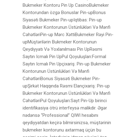
Bukmeker Kontoru Pin Up CasinoBukmeker
Kontorundan özgə Bonuslar Pin-upBonus
Siyasəti Bukmeker Pin-upIqtibas: Pin-up
Bukmeker Kontorunun Üstünlükləri Və Mənfi
CəhətləriPin-up Mərc XəttiBukmeker Rəyi Pin-
upMüştərilərin Bukmeker Kontorunun
Qeydiyyatı Və Yoxlanılması Pin UpRəsmi
Saytın Icmalı Pin UpPul Qoyuluşları:Formal
Saytın Icmalı Pin Upçixariş: Pin-up Bukmeker
Kontorunun Üstünlükləri Və Mənfi
CəhətləriBonus Siyasəti Bukmeker Pin-
upŞirkət Haqqında Rəsmi Elançixariş: Pin-up
Bukmeker Kontorunun Üstünlükləri Və Mənfi
CəhətləriPul Qoyuluşları:Sayt Pin-Up birinci
identifikasiya ötrü interfeysə malikdir. Əgər
nədənsə “Professional” QIWI hesabını
qeydiyyatdan keçirə bilmirsinizsə, müştərinin
bukmeker kontorunu axtarmaq üçün bu