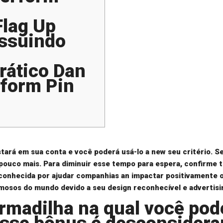
Flag Up
ssuindo
rático Dan
rform Pin
stará em sua conta e você poderá usá-lo a new seu critério. Se
pouco mais. Para diminuir esse tempo para espera, confirme
onhecida por ajudar companhias an impactar positivamente o
mosos do mundo devido a seu design reconhecível e advertisi
rmadilha na qual você pode