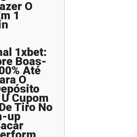
azer O
Em 1
in
al 1xbet:
re Boas-
100% Até
ara O
Depósito
o U Cupom
De Tiro No
n-up
acar
Perform