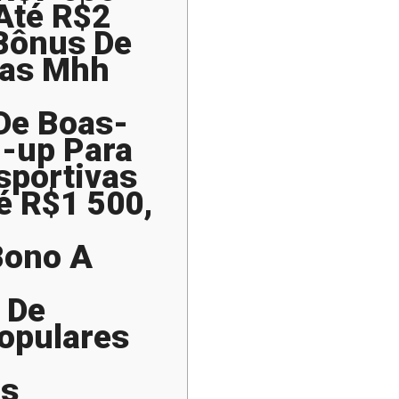
Até R$2
Bônus De
das Mhh
De Boas-
n-up Para
sportivas
é R$1 500,
Bono A
 De
opulares
os