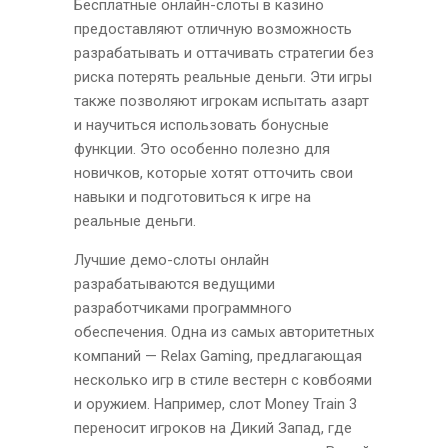
Бесплатные онлайн-слоты в казино
предоставляют отличную возможность
разрабатывать и оттачивать стратегии без
риска потерять реальные деньги. Эти игры
также позволяют игрокам испытать азарт
и научиться использовать бонусные
функции. Это особенно полезно для
новичков, которые хотят отточить свои
навыки и подготовиться к игре на
реальные деньги.
Лучшие демо-слоты онлайн
разрабатываются ведущими
разработчиками программного
обеспечения. Одна из самых авторитетных
компаний — Relax Gaming, предлагающая
несколько игр в стиле вестерн с ковбоями
и оружием. Например, слот Money Train 3
переносит игроков на Дикий Запад, где