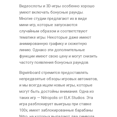
Видеослоты и 3D-игры особенно хорошо
умеют включать бонусные раунды.
Многие студии предлагают их в виде
мини-игр, которые запускаются
случайным образом и соответствуют
тематике игры. Некоторые даже имеют
анимированную графику и сюжетную
линию. Однако эти дополнительные
функции имеют свою цену и могут снизить
частоту появления бонусных раундов.
Bigwinboard стремится предоставлять
непредвзятые обзоры игровых автоматов,
и мы всегда ищем новые игры, которые
могут быть достойны внимания. Одна из
таких игр — Nitropolis от ELK Studios. Эта
игра разблокирует выигрыш при ставке
100x, имеет заблокированные барабаны
Nitro, на которых выпадают два символа