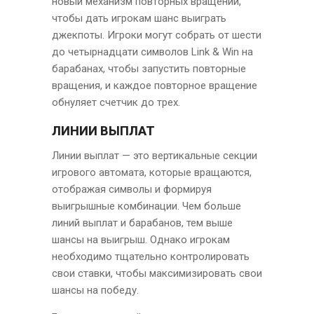
новый механизм повторных вращений,
чтобы дать игрокам шанс выиграть
джекпоты. Игроки могут собрать от шести
до четырнадцати символов Link & Win на
барабанах, чтобы запустить повторные
вращения, и каждое повторное вращение
обнуляет счетчик до трех.
ЛИНИИ ВЫПЛАТ
Линии выплат — это вертикальные секции
игрового автомата, которые вращаются,
отображая символы и формируя
выигрышные комбинации. Чем больше
линий выплат и барабанов, тем выше
шансы на выигрыш. Однако игрокам
необходимо тщательно контролировать
свои ставки, чтобы максимизировать свои
шансы на победу.