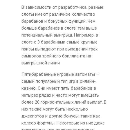
В зависимости от разработчика, разные
слоты имеют различное количество
барабанов и бонусных функций. Чем
больше барабанов в слоте, тем выше
потенциальный выигрыш. Например, в
слоте с 3 барабанами самые крупные
призы выпадают при выпадении трех
символов тройного бриллианта на
выигрышной линии.
Пятибарабанные игровые автоматы —
самый популярный тип игр в онлайн-
казино. Они имеют пять барабанов в
четырех рядах и часто могут вмещать
более 20 горизонтальных линий выплат. В
них также могут быть несколько
джекпотов и другие бонусы, такие как
колесо фортуны. Некоторые из них даже