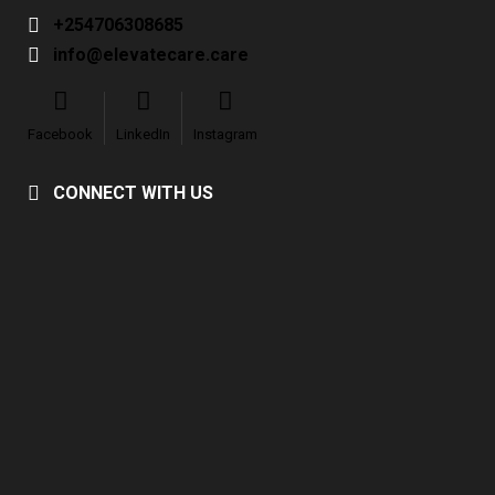
+254706308685
info@elevatecare.care
Facebook
LinkedIn
Instagram
CONNECT WITH US