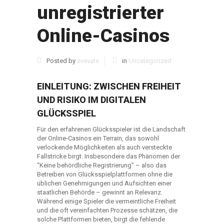
unregistrierter
Online-Casinos
Posted by
evevate
in
Uncategorized
EINLEITUNG: ZWISCHEN FREIHEIT
UND RISIKO IM DIGITALEN
GLÜCKSSPIEL
Für den erfahrenen Glücksspieler ist die Landschaft
der Online-Casinos ein Terrain, das sowohl
verlockende Möglichkeiten als auch versteckte
Fallstricke birgt. Insbesondere das Phänomen der
“Keine behördliche Registrierung” – also das
Betreiben von Glücksspielplattformen ohne die
üblichen Genehmigungen und Aufsichten einer
staatlichen Behörde – gewinnt an Relevanz.
Während einige Spieler die vermeintliche Freiheit
und die oft vereinfachten Prozesse schätzen, die
solche Plattformen bieten, birgt die fehlende