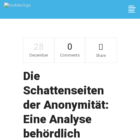
28
0
December
Comments
Share
Die
Schattenseiten
der Anonymität:
Eine Analyse
behördlich