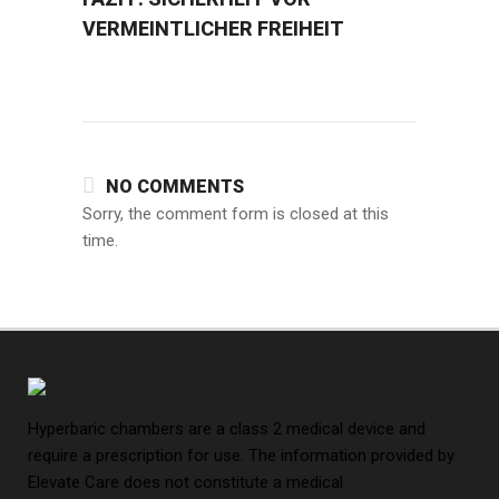
VERMEINTLICHER FREIHEIT
NO COMMENTS
Sorry, the comment form is closed at this
time.
Hyperbaric chambers are a class 2 medical device and
require a prescription for use. The information provided by
Elevate Care does not constitute a medical