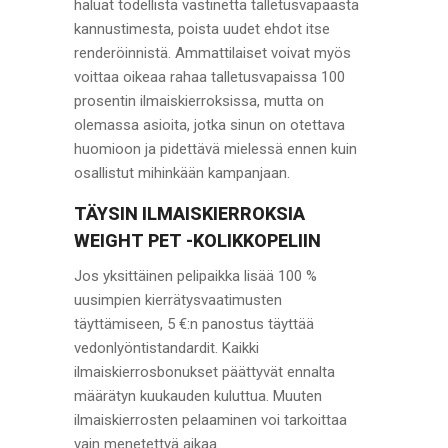
haluat todellista vastinetta talletusvapaasta
kannustimesta, poista uudet ehdot itse
renderöinnistä. Ammattilaiset voivat myös
voittaa oikeaa rahaa talletusvapaissa 100
prosentin ilmaiskierroksissa, mutta on
olemassa asioita, jotka sinun on otettava
huomioon ja pidettävä mielessä ennen kuin
osallistut mihinkään kampanjaan.
TÄYSIN ILMAISKIERROKSIA
WEIGHT PET -KOLIKKOPELIIN
Jos yksittäinen pelipaikka lisää 100 %
uusimpien kierrätysvaatimusten
täyttämiseen, 5 €:n panostus täyttää
vedonlyöntistandardit. Kaikki
ilmaiskierrosbonukset päättyvät ennalta
määrätyn kuukauden kuluttua. Muuten
ilmaiskierrosten pelaaminen voi tarkoittaa
vain menetettyä aikaa.