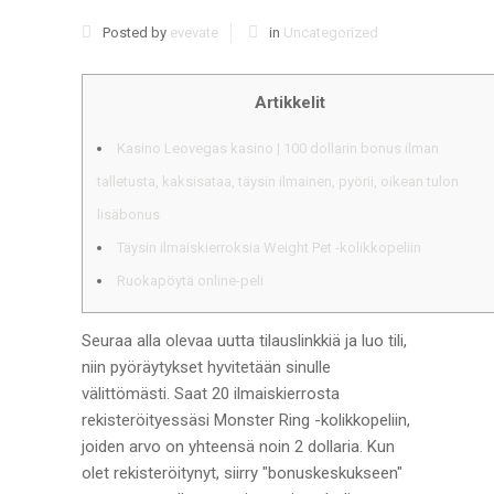
Posted by
evevate
in
Uncategorized
Artikkelit
Kasino Leovegas kasino | 100 dollarin bonus ilman
talletusta, kaksisataa, täysin ilmainen, pyörii, oikean tulon
lisäbonus
Täysin ilmaiskierroksia Weight Pet -kolikkopeliin
Ruokapöytä online-peli
Seuraa alla olevaa uutta tilauslinkkiä ja luo tili,
niin pyöräytykset hyvitetään sinulle
välittömästi. Saat 20 ilmaiskierrosta
rekisteröityessäsi Monster Ring -kolikkopeliin,
joiden arvo on yhteensä noin 2 dollaria. Kun
olet rekisteröitynyt, siirry "bonuskeskukseen"