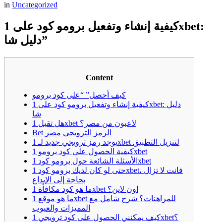
in
Uncategorized
كيفية إنشاء وتفعيل برومو كود على 1xbet:
دليل شا”
Content
كيف أحصل” “على كود برومو
كيفية إنشاء وتفعيل برومو كود على 1xbet: دليل
شا
هل تقبل 1xbet لاعبون من مصر؟
Bet الرمز الترويجي مصر
يوجد رمز ترويجي جديد لـ 1xbet لتنزيل التطبيق
كيفية الحصول على كود برومو 1xbet
الأسئلة الشائعة حول برومو كود 1xbet
حتى لو كان لديك برومو كود 1xbet، فانت لا تزال
بحاجة إلى الإيداع
ما هو كود مكافأة 1xbet اون لاين؟
ما هو موقع 1xbet للمراهنات؟ شرح شامل مع
المميزات والعيوب
كيف يمكنني الحصول على كود ترويجي 1xbet؟