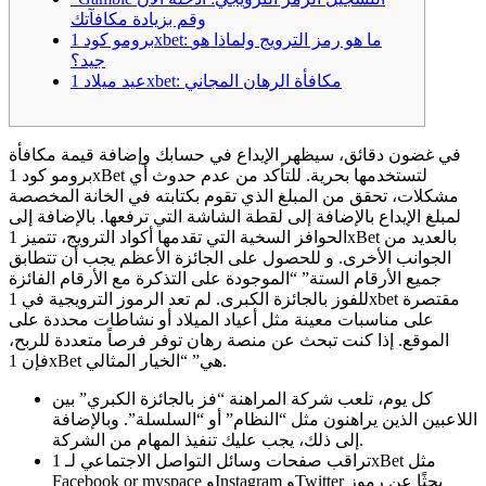
وقم بزيادة مكافآتك
برومو كود 1xbet: ما هو رمز الترويج ولماذا هو
جيد؟
عيد ميلاد 1xbet: مكافأة الرهان المجاني
في غضون دقائق، سيظهر الإيداع في حسابك وإضافة قيمة مكافأة
برومو كود 1xBet لتستخدمها بحرية. للتأكد من عدم حدوث أي
مشكلات، تحقق من المبلغ الذي تقوم بكتابته في الخانة المخصصة
لمبلغ الإيداع بالإضافة إلى لقطة الشاشة التي ترفعها. بالإضافة إلى
الحوافز السخية التي تقدمها أكواد الترويج، تتميز 1xBet بالعديد من
الجوانب الأخرى. و للحصول على الجائزة الأعظم يجب أن تتطابق
جميع الأرقام الستة” “الموجودة على التذكرة مع الأرقام الفائزة
للفوز بالجائزة الكبرى. لم تعد الرموز الترويجية في 1xbet مقتصرة
على مناسبات معينة مثل أعياد الميلاد أو نشاطات محددة على
الموقع. إذا كنت تبحث عن منصة رهان توفر فرصاً متعددة للربح،
فإن 1xBet هي” “الخيار المثالي.
كل يوم، تلعب شركة المراهنة “فز بالجائزة الكبري” بين
اللاعبين الذين يراهنون مثل “النظام” أو “السلسلة”. وبالإضافة
إلى ذلك، يجب عليك تنفيذ المهام من الشركة.
تراقب صفحات وسائل التواصل الاجتماعي لـ 1xBet مثل
Facebook or myspace وInstagram وTwitter بحثًا عن رموز