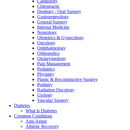
Cardiology
Chiropractic
Dentistry / Oral Surgery
Gastroenterology
General Surgery
Internal Medicine
Neurology
Obstetrics & Gynecology
Oncology
Ophthalmology
Orthopedics
Otolaryngology
Pain Management
Pediatrics
Physiatry
Plastic & Reconstructive Surgery
Podiatry
Radiation Oncology
Urology
Vascular Surgery
Diabetes
What Is Diabetes
Common Conditions
Anti-Aging
Athletic Recovery