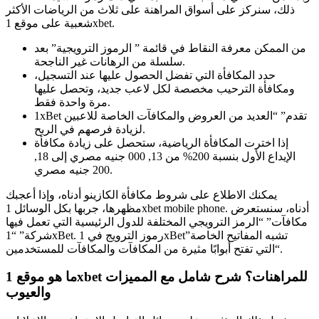
ذلك، سنركز على أسواق المراهنة على ثلاث من الرياضات الأكثر
شعبية على موقع 1xbet.
من الممكن معرفة النقاط في قائمة ” الرموز الترويجية” بعد
سلسلة من الرهانات غير الناجحة.
حدد المكافأة التي تفضل الحصول عليها عند التسجيل،
ومكافأة الترحيب مخصصة لكل لاعب جديد، وتحصل عليها
مرة واحدة فقط.
1xBet تقدم” “العديد من العروض والمكافآت الخاصة للاعبين
لزيادة فرصهم في الربح.
إذا اخترت المكافأة الرياضية، ستحصل على زيادة مكافأة
الإيداع الأول بنسبة 200% من 13, 000 جنيه مصري إلى 18,
200 جنيه مصري.
يمكنك الاطلاع على شروط مكافأة الكازينو أدناه، وإذا أعجبك
مظهرها، جربها بكل الوسائل 1xbet mobile phone. أدناه، سنستعرض
مكافآت” “الرمز الترويجي المختلفة للدول الرئيسية التي تعمل فيها
شركة” “1xBet. رموز الترويج في 1xBetتشبه المفاتيح الخاصة”
“التي تفتح أبوابًا مثيرة من المكافآت والمكافآت للمستخدمين.
ما هو موقع 1xbet للمراهنات؟ شرح شامل مع المميزات
والعيوب