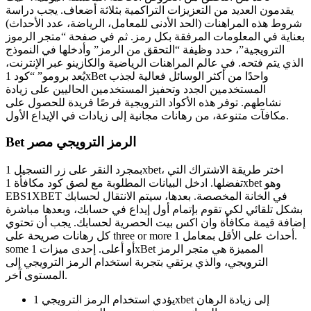
يقدمون العديد من التعزيزات التراكمية بثلاثة أضعاف. يجب دراسة
شروط هذه المراهنات (الحد الأدنى للمعامل، الرياضة، عدد الأحداث)
بعناية في المعلومات المرفقة بكل رمز. ثم في صفحة “متجر الرموز
الترويجية”، حدد وظيفة “التحقق من الرمز” وأدخلها في النموذج
الذي يتم فتحه. في عالم المراهنات الرياضية والكازينو عبر الإنترنت،
يُعد برومو” “كود 1xBet واحدًا من أكثر الوسائل فعالية لجذب
المستخدمين الجدد وتحفيز المستخدمين الحاليين على زيادة
نشاطهم. توفر هذه الأكواد الترويجية فرصًا فريدة للحصول على
مكافآت متنوعة، من رهانات مجانية إلى زيادات في الإيداع الأول.
Bet الرمز الترويجي مصر
بمجرد النقر على زر التسجيل 1xbet، اختر طريقة الاشتراك التي
تفضلها. ادخل البيانات المطلوبة مع لصق كود مكافأة 1xbet وهو
EBS1XBET في الخانة المخصصة. بعدها، سيتم الانتقال لحسابك
بشكل تلقائي لكي تقوم بإتمام أول إيداع في حسابك، وبعدها مباشرة
إضافة قيمة مكافأة وان اكس بيت الحصرية لحسابك. يجب أن تحتوي
كل رهانات صريحة على three or more أحداث على الأقل بمعامل 1.
some أو أعلى. إحدى ميزات 1xBet المميزة هي متجر الرمز
الترويجي، والذي يرتقي بتجربة استخدام الرمز الترويجي إلى
المستوى آخر.
يؤدي استخدام الرمز الترويجي 1xbet إلى زيادة الرهان