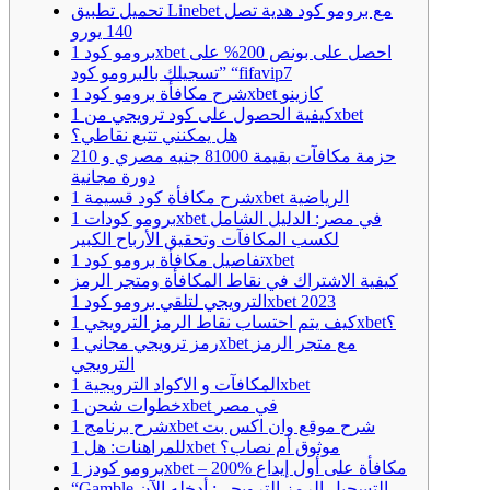
تحميل تطبيق Linebet مع برومو كود هدية تصل
140 يورو
برومو كود 1xbet احصل على بونص 200% على
تسجيلك بالبرومو كود” “fifavip7
شرح مكافأة برومو كود 1xbet كازينو
كيفية الحصول على كود ترويجي من 1xbet
هل يمكنني تتبع نقاطي؟
حزمة مكافآت بقيمة 81000 جنيه مصري و 210
دورة مجانية
شرح مكافأة كود قسيمة 1xbet الرياضية
برومو كودات 1xbet في مصر: الدليل الشامل
لكسب المكافآت وتحقيق الأرباح الكبير
تفاصيل مكافأة برومو كود 1xbet
كيفية الاشتراك في نقاط المكافأة ومتجر الرمز
الترويجي لتلقي برومو كود 1xbet 2023
كيف يتم احتساب نقاط الرمز الترويجي 1xbet؟
رمز ترويجي مجاني 1xbet مع متجر الرمز
الترويجي
المكافآت و الاكواد الترويجية 1xbet
خطوات شحن 1xbet في مصر
شرح برنامج 1xbet شرح موقع وان اكس بت
للمراهنات: هل 1xbet موثوق أم نصاب؟
برومو كودز 1xbet – 200% مكافأة على أول إيداع
“Gamble التسجيل الرمز الترويجي: أدخله الآن