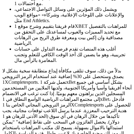
مع احتمالات 1.
ويشمل ذلك المؤثرين على وسائل التواصل الاجتماعي،
والإعلانات على اللوحات الإعلانية، وشركاء» «مواقع الويب
مثل End Athletics.
قام فريقنا بتقييم وشرح موقع 1XBET للمراهنات بالتفصيل
مع تحديد المميزات والعيوب لمساعدتك على التحقق من
مصداقية وان إكس بيت ومعرفة طرق الربح من الرهانات
الرياضية.
أغلب هذه المنصات تقدم فرصة التداول على حسابات
تجريبية، وهو ما يضمن لك أخذ الوقت الكافي للتعلم وتجنب
المغامرة بالرأس مال.
بدلاً من ذلك، سوف تتلقى مكافأة إيداع متطابقة سخية بشكل لا
يصدق وستحصل على 30% إضافية عند استخدام الرمز الترويجي
1XCompletesports. تعمل شركة 1xBet بشكل أساسي في جميع
أنحاء أفريقيا وآسيا وأمريكا الجنوبية، ولديها الملايين من المستخدمين
المسجلين الذين يراهنون معهم يوميًا. إذا كنت ترغب في الانضمام
إلى مجتمع المراهنات الرياضية الواسع النطاق في 1xBet، فأدخل
الرمز الترويجي المجاني الخاص بنا 1XCompletesports للحصول على
هدية الترحيب المعززة. عندما يرسل اللاعب توقعات مجانية، يجب
تأكيدها من خلال الرهان في أي سوق (الحد الأدنى للرهان هو 1
دولار). يحصل الفائزون في السحب على نقاط إضافية” “يمكن
استبدالها بالاموال بسهولة. يسمح لك مكتب المراهنات باستخدام
الرموز الترويجية الخاصة بك لاعبين طوال فترة الدراسة بالكامل