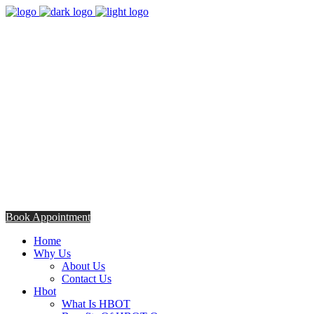
8:00am - 5:00pm
Opening Hours from Monday - Friday
Saturday 8:30am - 12: 30pm
+254706308685
Talk to us TODAY
Book Appointment
Home
Why Us
About Us
Contact Us
Hbot
What Is HBOT