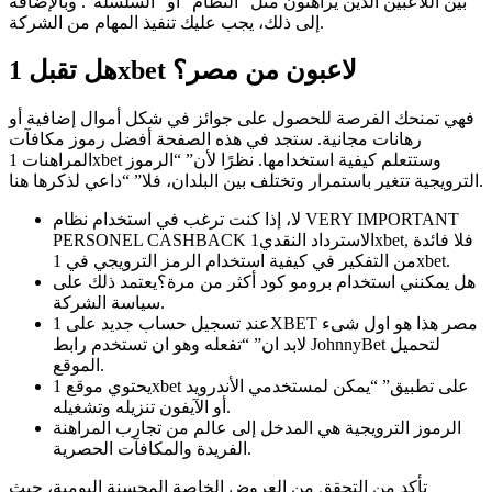
بين اللاعبين الذين يراهنون مثل “النظام” أو “السلسلة”. وبالإضافة
إلى ذلك، يجب عليك تنفيذ المهام من الشركة.
هل تقبل 1xbet لاعبون من مصر؟
فهي تمنحك الفرصة للحصول على جوائز في شكل أموال إضافية أو
رهانات مجانية. ستجد في هذه الصفحة أفضل رموز مكافآت
المراهنات 1xbet وستتعلم كيفية استخدامها. نظرًا لأن” “الرموز
الترويجية تتغير باستمرار وتختلف بين البلدان، فلا” “داعي لذكرها هنا.
لا، إذا كنت ترغب في استخدام نظام VERY IMPORTANT
PERSONEL CASHBACK الاسترداد النقدي1xbet, فلا فائدة
من التفكير في كيفية استخدام الرمز الترويجي في 1xbet.
هل يمكنني استخدام برومو كود أكثر من مرة؟يعتمد ذلك على
سياسة الشركة.
عند تسجيل حساب جديد على 1XBET مصر هذا هو اول شىء
لابد ان” “تفعله وهو ان تستخدم رابط JohnnyBet لتحميل
الموقع.
يحتوي موقع 1xbet على تطبيق” “يمكن لمستخدمي الأندرويد
أو الآيفون تنزيله وتشغيله.
الرموز الترويجية هي المدخل إلى عالم من تجارب المراهنة
الفريدة والمكافآت الحصرية.
تأكد من التحقق من العروض الخاصة المحسنة اليومية، حيث