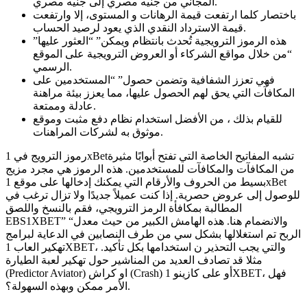
المجاني من جنيه مصري إلى جنيه مصري.
باختصار كلما ارتفعت قيمة الرهانات و المستوى، إلا وارتفعت
قيمة الاسترداد النقدي الذي يعود لرصيد الحساب.
هذه الرموز الترويجية تُحدث بانتظام ويمكن” “العثور عليها”
“من خلال مواقع الشركاء أو العروض الترويجية على الموقع
الرسمي.
فهي تعزز الشفافية وتضمن حصول” “المستخدمين على
المكافآت التي يحق لهم الحصول عليها، مما يعزز بيئة مراهنة
عادلة وممتعة.
للقيام بذلك ، من الأفضل استخدام نظام دفع مثبت وموقع
موثوق به لشركات المراهنات.
رموز الترويج في 1xBetتشبه المفاتيح الخاصة التي تفتح أبوابًا مثيرة
من المكافآت والمكافآت للمستخدمين. هذه الرموز هي مجرد مزيج
بسيط من الحروف والأرقام التي يمكنك إدخالها على موقع 1xBet
للوصول إلى عروض حصرية. إذا كنت عميلاً جديدًا ولا تزال ترغب في
المطالبة بمكافأة الرمز الترويجي، فقم بالنسخ واللصق
EBS1XBET” “والانضمام هنا. هذه الهامش الكبير من حيث معدل
الربح تم استغلالها بشكل سي من طرف النصابين في الدعاية لبرامج
تهكير العاب 1XBET، والتي يجب التحذير ن استخدامها بكل تأكيد.
مثلا قد تصادف العديد من المناشير حول تهكير لعبة الطيارة
(Predictor Aviator) او كراش (Crash) أو على كازينو 1XBET، فهل
الأمر ممكن وبهذه السهولة؟.