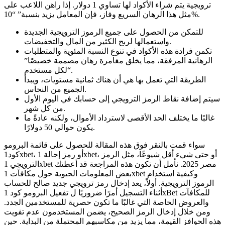
ترويجية يتم شراء الأكواد لها تساوي 1 دولار. إذا راهن اللاعب على
مثل هذا الرهان السريع وفاز، فإن المعامل يزيد بنسبة” “10%.
للتمكن من الحصول على جميع الرموز الترويجية الجديدة
واستعمالها لربح الكثير من المال والتخفيضات.
تكمن فرادة هذه الأكواد في تنوع النسبة المئوية والمتطلبات
الرهانية المرفقة، مما يخلق مغامرة رهان مصممة خصيصًا”
“لكل مستخدم.
الطريقة التي تعمل بها هي أن هناك ثمانية مستويات، ويبدأ
الجميع من النحاس.
سيتم إضافة نقاط الرمز الترويجي إلى حسابك في اليوم الأول
من كل شهر.
غالبًا ما يختلف الحد الأقصى لاسترداد الأموال، ولكنه عادةً ما
يكون حوالي 50 دولارًا.
سواء قمت بالنقر فوق هذه المقالة للحصول على قائمة البرومو
كود1xbet، أو رمز إحالة 1xbet، أو حتى شيء أقل شيوعًا، مثل الرمز
الترويجي 1xbet مصر 2025. نأمل أن تكون هذه المراجعة قد أعطتك
بعض المعلومات الحيوية حول مكافآت 1xbet وكيفية استخدام
الرموز الترويجية. أولاً، يعد إدخال رمز ترويجي جديد صالح للحساب
أثناء التسجيل أمرًا ضروريًا ل تفعيل البرومو كود 1xBet للمكافآت
والعروض الخاصة التي غالبًا ما تكون حصرية للمستخدمين الجدد.
ومن خلال إدخال الرمز الصحيح، يضمن المستخدمون عدم تفويت
هذه الحوافز القيمة، مما يزيد من مكاسبهم المحتملة من البداية. حين