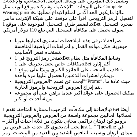
ويشمل ذلك المؤثرين على وسائل التواصل الاجتماعي، والإعلانات
على اللوحات” “الإعلانية، وشركاء مواقع الويب مثل Complete
Wearing pursuits. غالبًا ما يكون الحد الأدنى لمبلغ الإيداع مطلوبًا
لتفعيل الرمز الترويجي. اقرأ على موقعنا على شبكة الإنترنت ما هي
بالضبط طرق التسجيل الموجودة على موقع 1xBet. بمجرد التسجيل
سوف تحصل على مكافأة التسجيل التي تبلغ 110 دولار أمريكي.
صراحة لا ترقى هذه الملاحظات لمستوى اعتبارها عيوبا
جوهرية، فكل مواقع القمار والمراهنات الرياضية المنافسة
تستخدم نفس الأساليب.
متجر رمز الترويج في 1xBet ونقاط المكافأة مثل نظام
مكافآت خاص يجعل تجربتك على 1xBet أكثر إثارة.
يتم السحب على الجائزة الكبرى يوميًا على موقع 1xBet،
ويمكن لعشرات اللاعبين الحصول عليها مرة واحدة.
ابحث عن قسم “العروض الترويجية””Promo”، حيث عادة ما
يتم إدراج العروض الترويجية والرموز الجارية.
يمكنك الحصول على عوائد أكبر عندما تراهن على أي مجموعة
من 4 أحداث أو أكثر.
بالإضافة إلى مكافآت الترحيب الممتازة المتاحة، تقدم 1xBet أيضًا
لعملائها الحاليين مجموعة واسعة من العروض والعروض الترويجية.
برومو كود لرهان تراكمي مجاني يتكون من ثلاثة أحداث أو أكثر –
يجب أن يحتوي كل حدث على فرص من just 1. ” “[newline]في
ميدان الرهان وبسبب التنافس الشديد بين العديد من المنصات. رمز