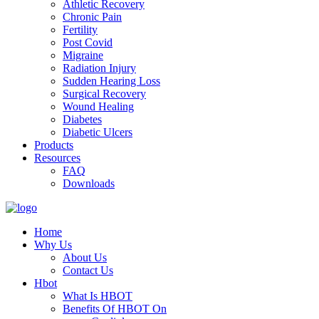
Athletic Recovery
Chronic Pain
Fertility
Post Covid
Migraine
Radiation Injury
Sudden Hearing Loss
Surgical Recovery
Wound Healing
Diabetes
Diabetic Ulcers
Products
Resources
FAQ
Downloads
Home
Why Us
About Us
Contact Us
Hbot
What Is HBOT
Benefits Of HBOT On