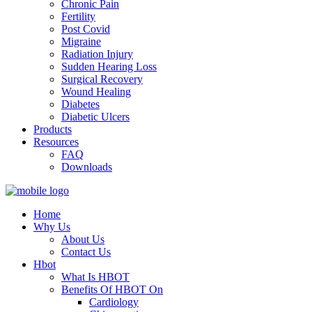
Chronic Pain
Fertility
Post Covid
Migraine
Radiation Injury
Sudden Hearing Loss
Surgical Recovery
Wound Healing
Diabetes
Diabetic Ulcers
Products
Resources
FAQ
Downloads
Home
Why Us
About Us
Contact Us
Hbot
What Is HBOT
Benefits Of HBOT On
Cardiology