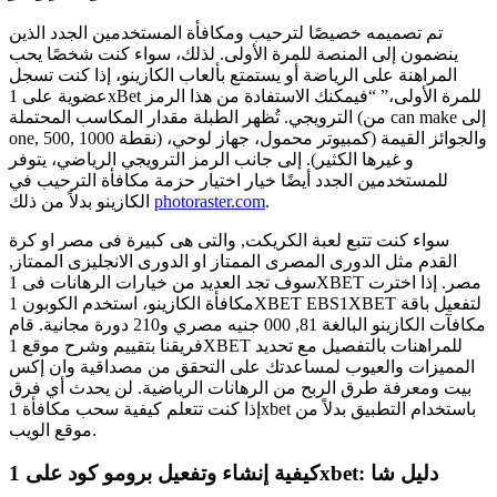
تم تصميمه خصيصًا لترحيب ومكافأة المستخدمين الجدد الذين
ينضمون إلى المنصة للمرة الأولى. لذلك، سواء كنت شخصًا يحب
المراهنة على الرياضة أو يستمتع بألعاب الكازينو، إذا كنت تسجل
عضوية على 1xBet للمرة الأولى،” “فيمكنك الاستفادة من هذا الرمز
الترويجي. تُظهر الطبلة مقدار المكاسب المحتملة (من can make إلى
one, 500, 1000 نقطة) والجوائز القيمة (كمبيوتر محمول، جهاز لوحي،
و غيرها الكثير). إلى جانب الرمز الترويجي الرياضي، يتوفر
للمستخدمين الجدد أيضًا خيار اختيار حزمة مكافأة الترحيب في
.
photoraster.com
الكازينو بدلاً من ذلك
سواء كنت تتبع لعبة الكريكت, والتى هى كبيرة فى مصر او كرة
القدم مثل الدورى المصرى الممتاز او الدورى الانجليزى الممتاز,
سوف تجد العديد من خيارات الرهانات فى 1XBET مصر. إذا اخترت
مكافأة الكازينو، استخدم الكوبون 1XBET EBS1XBET لتفعيل باقة
مكافآت الكازينو البالغة 81, 000 جنيه مصري و210 دورة مجانية. قام
فريقنا بتقييم وشرح موقع 1XBET للمراهنات بالتفصيل مع تحديد
المميزات والعيوب لمساعدتك على التحقق من مصداقية وان إكس
بيت ومعرفة طرق الربح من الرهانات الرياضية. لن يحدث أي فرق
إذا كنت تتعلم كيفية سحب مكافأة 1xbet باستخدام التطبيق بدلاً من
موقع الويب.
كيفية إنشاء وتفعيل برومو كود على 1xbet: دليل شا