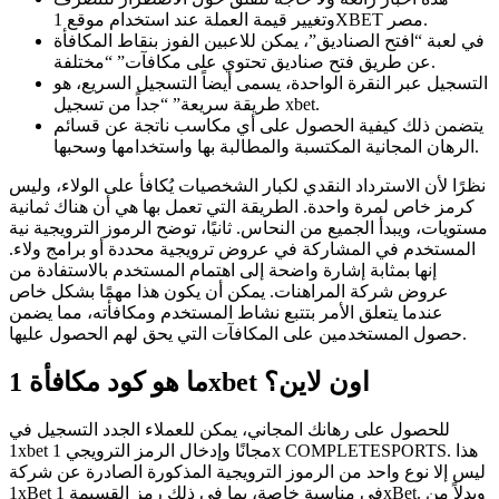
وتغيير قيمة العملة عند استخدام موقع 1XBET مصر.
في لعبة “افتح الصناديق”، يمكن للاعبين الفوز بنقاط المكافأة
عن طريق فتح صناديق تحتوي على مكافآت” “مختلفة.
التسجيل عبر النقرة الواحدة، يسمى أيضاً التسجيل السريع، هو
طريقة سريعة” “جداً من تسجيل xbet.
يتضمن ذلك كيفية الحصول على أي مكاسب ناتجة عن قسائم
الرهان المجانية المكتسبة والمطالبة بها واستخدامها وسحبها.
نظرًا لأن الاسترداد النقدي لكبار الشخصيات يُكافأ على الولاء، وليس
كرمز خاص لمرة واحدة. الطريقة التي تعمل بها هي أن هناك ثمانية
مستويات، ويبدأ الجميع من النحاس. ثانيًا، توضح الرموز الترويجية نية
المستخدم في المشاركة في عروض ترويجية محددة أو برامج ولاء.
إنها بمثابة إشارة واضحة إلى اهتمام المستخدم بالاستفادة من
عروض شركة المراهنات. يمكن أن يكون هذا مهمًا بشكل خاص
عندما يتعلق الأمر بتتبع نشاط المستخدم ومكافأته، مما يضمن
حصول المستخدمين على المكافآت التي يحق لهم الحصول عليها.
ما هو كود مكافأة 1xbet اون لاين؟
للحصول على رهانك المجاني، يمكن للعملاء الجدد التسجيل في
1xbet مجانًا وإدخال الرمز الترويجي 1x COMPLETESPORTS. هذا
ليس إلا نوع واحد من الرموز الترويجية المذكورة الصادرة عن شركة
1xBet في مناسبة خاصة، بما في ذلك رمز القسيمة 1xBet. وبدلاً من