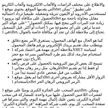
والاطلاع على مختلف الراضات والألعاب الالكترونية وألعاب الكازينو
التي يقدمها الموقع. يحتوي موقع 1xbet على تطبيق” “يمكن
لمستخدمي الأندرويد أو الآيفون تنزيله وتشغيله. طبيعيا تزداد احتمالية
الحصول على مكافأة كود برومو 1xBet مقابل محاولة ناجحة مع
زيادة عدد المرات التي ينجح فيها. يمكنك الحصول” “على عوائد أكبر
عندما تراهن على أي مجموعة من 5 أحداث أو أكثر. قبل التسجيل
في 1xBet، تحتاج إلى ملاحظة أنك لن تجد أي مكافأة خاصة بالجوال.
كما هو الحال مع الهاتف المحمول، يستغرق الأمر بضع دقائق
ويتطلب منك تقديم بريدك الإلكتروني ورقم هاتفك المحمول.
ملاحظة أخرى مهمة هي اعتماد شركة 1XBET لسياسة
استخدام صارمة، لذلك يتم طرد المخالفين بسرعة مع حجز
الأرباح دون تعويض.
تسمح لك بعض الرموز الترويجية بالحصول على فرص رائعة
للرهان، مثل رمز رهان مجاني 1xBet أو فقط إذا تم تقديم
الطلب من قبل شخص عادي لنسبة تبدأ من 1.
كما لم يغفل موقع 1xBet الزوار الأقل مشاركة بعروض أخرى
بأستخدام 1xBet الرمز الترويجي الرهان الحر.
يتم السحب على الجائزة الكبرى يوميًا على موقع 1xBet، ويمكن
لعشرات اللاعبين الحصول عليها مرة واحدة. للمشاركة في سحب
الجائزة الكبرى، يتعين عليك إكمال مهمة اليوم، والتي ستراها في
صفحة السحب. كل يوم، تلعب شركة المراهنة “فز بالجائزة الكبري”