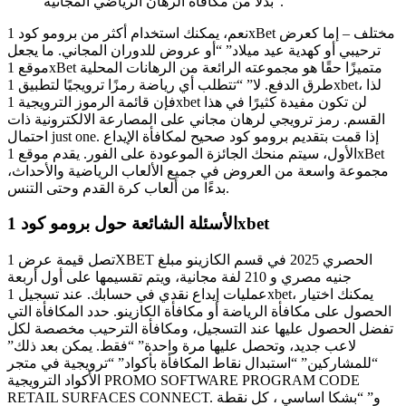
“بدلًا من مكافأة الرهان الرياضي المجانية.
نعم، يمكنك استخدام أكثر من برومو كود 1xBet مختلف – إما كعرض
ترحيبي أو كهدية عيد ميلاد” “أو عروض للدوران المجاني. ما يجعل
موقع 1xBet متميزًا حقًا هو مجموعته الرائعة من الرهانات المحلية
طرق الدفع. لا” “تتطلب أي رياضة رمزًا ترويجيًا لتطبيق 1xbet، لذا
فإن قائمة الرموز الترويجية 1xbet لن تكون مفيدة كثيرًا في هذا
القسم. رمز ترويجي لرهان مجاني على المصارعة الالكترونية ذات
احتمال just one. إذا قمت بتقديم برومو كود صحيح لمكافأة الإيداع
الأول، سيتم منحك الجائزة الموعودة على الفور. يقدم موقع 1xBet
مجموعة واسعة من العروض في جميع الألعاب الرياضية والأحداث،
بدءًا من ألعاب كرة القدم وحتى التنس.
الأسئلة الشائعة حول برومو كود 1xbet
تصل قيمة عرض 1XBET الحصري 2025 في قسم الكازينو مبلغ
جنيه مصري و 210 لفة مجانية، ويتم تقسيمها على أول أربعة
عمليات إيداع نقدي في حسابك. عند تسجيل 1xbet، يمكنك اختيار
الحصول على مكافأة الرياضة أو مكافأة الكازينو. حدد المكافأة التي
تفضل الحصول عليها عند التسجيل، ومكافأة الترحيب مخصصة لكل
لاعب جديد، وتحصل عليها مرة واحدة” “فقط. يمكن بعد ذلك”
“للمشاركين” “استبدال نقاط المكافأة بأكواد” “ترويجية في متجر
الأكواد الترويجية PROMO SOFTWARE PROGRAM CODE
RETAIL SURFACES CONNECT. و” “بشكا اساسي ، كل نقطة