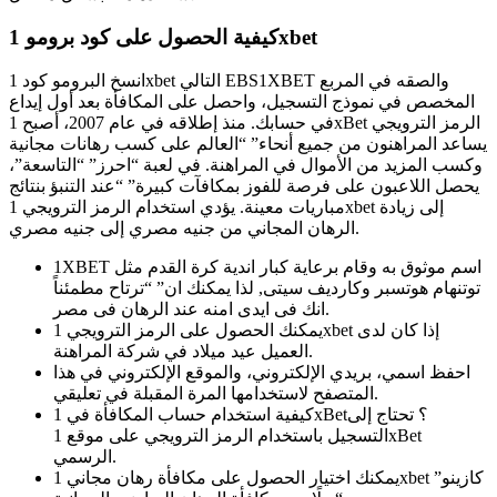
كيفية الحصول على كود برومو 1xbet
انسخ البرومو كود 1xbet التالي EBS1XBET والصقه في المربع
المخصص في نموذج التسجيل، واحصل على المكافأة بعد أول إيداع
في حسابك. منذ إطلاقه في عام 2007، أصبح 1xBet الرمز الترويجي
يساعد المراهنون من جميع أنحاء” “العالم على كسب رهانات مجانية
وكسب المزيد من الأموال في المراهنة. في لعبة “احرز” “التاسعة”،
يحصل اللاعبون على فرصة للفوز بمكافآت كبيرة” “عند التنبؤ بنتائج
مباريات معينة. يؤدي استخدام الرمز الترويجي 1xbet إلى زيادة
الرهان المجاني من جنيه مصري إلى جنيه مصري.
1XBET اسم موثوق به وقام برعاية كبار اندية كرة القدم مثل
توتنهام هوتسبر وكارديف سيتى, لذا يمكنك ان” “ترتاح مطمئناً
انك فى ايدى امنه عند الرهان فى مصر.
يمكنك الحصول على الرمز الترويجي 1xbet إذا كان لدى
العميل عيد ميلاد في شركة المراهنة.
احفظ اسمي، بريدي الإلكتروني، والموقع الإلكتروني في هذا
المتصفح لاستخدامها المرة المقبلة في تعليقي.
كيفية استخدام حساب المكافأة في 1xBet؟ تحتاج إلى
التسجيل باستخدام الرمز الترويجي على موقع 1xBet
الرسمي.
يمكنك اختيار الحصول على مكافأة رهان مجاني 1xbet كازينو”