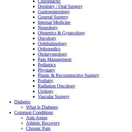
Chiropractic
Dentistry / Oral Surgery
Gastroenterology
General Surgery
Internal Medicine
Neurology
Obstetrics & Gynecology
Oncology
Ophthalmology
Orthopedics
Otolaryngology
Pain Management
Pediatrics
Physiatry
Plastic & Reconstructive Surgery
Podiatry
Radiation Oncology
Urology
Vascular Surgery
Diabetes
What Is Diabetes
Common Conditions
Anti-Aging
Athletic Recovery
Chronic Pain