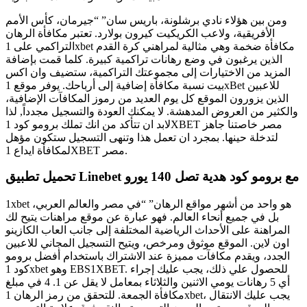
ومن بين هؤلاء نادي برشلونة، باريس سان” “جيرمان، كأس الأمم
الأفريقية، ولاعب الكريكيت كيرون بولارد. تعتبر مكافأة الرهان
التراكمي على 1xbet مكافأة ضخمة وهي مثالية لمراهني كرة القدم
الذين يرغبون في وضع رهانات تراكمية كبيرة. كلما قمت بإضافة
المزيد من الاختيارات إلى مجموعتك التراكمية، ستضيف وان اكس
بيت نسبة مكافأة إضافية إلى أرباحك. يوفر موقع 1xBet للاعبين
الذين يزورون الموقع كل يوم العديد من رموز المكافآت الإضافية،
والكثير من العروض المدهشة. لا يمكنك العودة والتسجيل مجدداً, لذا
لابد ان تتأكد من انك تملك برومو كود 1XBET مصر خاصتنا جاهز
لتدخلة حينها. بمجرد ان تعمل هذا وتنهى التسجيل ستكون مؤهل
لمكافأة ايداع 1XBET مصر.
تحميل تطبيق Linebet مع برومو كود هدية تصل 140 يورو
1xbet هو واحد من أشهر مواقع الرهان” “في مصر والعالم العربي،
بل في جميع أنحاء العالم. فهو عبارة عن موقع مراهنات يتيح لك
المراهنة على الأحداث الرياضية المختلفة إلى جانب العاب الكازينو
اون لاين. الموقع موثوق ومرخص، ويتيح التسجيل المجاني للاعبين
الجدد، ويقدم مكافآت مميزة عند الاشتراك باستخدام أفضل برومو
كود 1xbet وهو EBS1XBET. للحصول علي ذلك، يجب عليك إجراء
أي 5 رهانات يومي الاثنين والثلاثاء بمعامل لا يقل عن 1. 4 في مبلغ
مكافأة الجمعة. للتحقق من رمز الرهان 1xbet، يجب عليك الانتقال