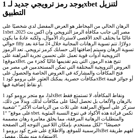
يوجد رمز ترويجي جديد لـ 1xbet لتنزيل
التطبيق
الرهان الخالي من المخاطر هو العرض المفضل لدي شخصيًا على
1xbet مصر إلى جانب مكافأة الرمز الترويجي وان اكس بت 2025.
غالبًا ما يختلف الحد الأقصى لاسترداد الأموال، ولكنه عادةً ما يكون
حوالي fifty دولارًا. تتم تسوية الرهانات المجانية خلال 24 ساعة بعد
تسوية الرهان وسيتم إضافتها إلى حسابك كرمز ترويجي. تعد الرموز
الترويجية أدوات قوية تعمل على تحسين تجربة المراهنة على
موقع1xBet. تتيح هذه الرموز، التي يتم تقديمها غالبًا كجزء من
العروض الترويجية المختلفة التي تمكن المستخدمين في مصر من
فتح المكافآت والمشاركة في العروض الخاصة والحصول على
مكافآت حصرية. يمكنك العثور على برومو كود 1xBet أو جوائز قيمة
أو نقاط إضافية فيها.
لذا، مع متجر برومو كود 1xBet ونقاط المكافأة، لا تستمتع فقط
بالرهان والألعاب بل تحصل أيضًا على مكافآت لذلك. وبدلاً من ذلك،
سنركز على أسواق المراهنة على ثلاث من الرياضات الأكثر” “شعبية
على موقع” “1xbet. تكمن فرادة هذه الأكواد في تنوع النسبة المئوية
والمتطلبات الرهانية المرفقة، مما يخلق مغامرة رهان مصممة
خصيصًا” “لكل مستخدم. بإمكان اللاعبين التوجه إلى الصفحة
الرسمية للموقع, والاطلاع على شرح كود برومو 1xBet لفهم طريقة
الاستفادة منه بشكل مفصل.