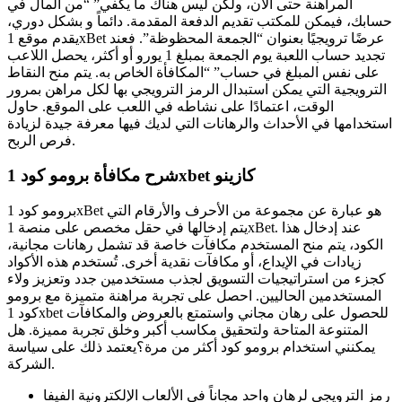
المراهنة حتى الآن، ولكن ليس هناك ما يكفي” “من المال في
حسابك، فيمكن للمكتب تقديم الدفعة المقدمة. دائماً و بشكل دوري،
يقدم موقع 1xBet عرضًا ترويجيًا بعنوان “الجمعة المحظوظة”. فعند
تجديد حساب اللعبة يوم الجمعة بمبلغ 1 يورو أو أكثر، يحصل اللاعب
على نفس المبلغ في حساب” “المكافأة الخاص به. يتم منح النقاط
الترويجية التي يمكن استبدال الرمز الترويجي بها لكل مراهن بمرور
الوقت، اعتمادًا على نشاطه في اللعب على الموقع. حاول
استخدامها في الأحداث والرهانات التي لديك فيها معرفة جيدة لزيادة
فرص الربح.
شرح مكافأة برومو كود 1xbet كازينو
برومو كود 1xBet هو عبارة عن مجموعة من الأحرف والأرقام التي
يتم إدخالها في حقل مخصص على منصة 1xBet. عند إدخال هذا
الكود، يتم منح المستخدم مكافآت خاصة قد تشمل رهانات مجانية،
زيادات في الإيداع، أو مكافآت نقدية أخرى. تُستخدم هذه الأكواد
كجزء من استراتيجيات التسويق لجذب مستخدمين جدد وتعزيز ولاء
المستخدمين الحاليين. احصل على تجربة مراهنة متميزة مع برومو
كود 1xbet للحصول على رهان مجاني واستمتع بالعروض والمكافآت
المتنوعة المتاحة ولتحقيق مكاسب أكبر وخلق تجربة مميزة. هل
يمكنني استخدام برومو كود أكثر من مرة؟يعتمد ذلك على سياسة
الشركة.
رمز الترويجي لرهان واحد مجاناً في الألعاب الإلكترونية الفيفا