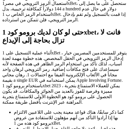
استعمال الرمز الترويجي في مصر1xBet، ستحصل على ما يصل إلى
144 دولاراً كمكافئة ترحيبية، بدل a hundred دولار في حال عدم
استخدام الرمز الخاص ب 1xBet. إذا قمت بالتسجيل ولم تقم بإدخال
الرمز الترويجي، فلن تتمكن من استرداده.
حتى لو كان لديك برومو كود 1xbet، فانت لا
تزال بحاجة إلى الإيداع
أثناء عملية التسجيل على 1xBet ، يتوفر للمستخدمين المصريين خيار
إدخال الرمز الترويجي في الحقل المخصص. هذه خطوة مهمة لعدة
أسباب، لذلك تأكد من استخدام الرمز الظاهر في هذه الصفحة لأنه
سيساعدك على فتح مكافآت إضافية. رمز الترويجي لرهان واحد
مجاناً في الألعاب الإلكترونية الفيفا مع احتمالات 1. رهان مجاني
بقيمة a single EUR يمكن استخدامه في Apple Involving Fortune.
باستخدام برومو كود 1xbet 2023 ، يمكن للعملاء الاستمتاع بتجربة
مميزة وفرصة للفوز بالعديد من الجوائز والمكافآت. قد يكون
الحصول على برومو كود هو الخطوة الأولى للاستمتاع بتجربة
المراهنة عبر الإنترنت بأفضل طريقة ممكنة.
كما ذكر سابقًا، هناك قواعد معينة يجب على اللاعبين الالتزام
بها إذا أرادوا التأكد من أنهم مؤهلون للاستفادة من عروض
برومو كود هذه من 1xBet.
هذه اخبار رائعة ولا حاجه للقلق حول الاضطرار للتصرف