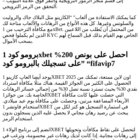
إلى قسم متجر الرموز الترويجية والنقر فوق علامة التبويب –
التحقق من الرمز الترويجي.
كما يمكنك الاستفادة من ألعاب” “الكازينو مثل البلاك جاك والروليت
والسلوتس وغيرها. كل هذه الأنواع من الرهانات والألعاب متاحة لك
مع مكافأة الترحيب من 1xBet. من المحتمل أن يُطلب من اللاعبين
الذين لم يكملوا فحص KYC الخاص بهم القيام بذلك قبل السماح لهم
بسحب الأموال.
برومو كود 1xbet احصل على بونص 200%
على تسجيلك بالبرومو كود” “fifavip7
يوجد آيضا العاب كازينو 1XBET 2025 اون لاين ممتعة، تمكنك من
الحصول على الكثير من الجوائز القيمة. هناك مثلًا مكافأة استرداد
نقدي 30% بحيث تسترد نسبة تصل 30% من إجمالي خسائر الرهانات
الخاصة بك. من جوائز1XBET التي حصلت عليها كانت مكافأة
الأربعاء المضاعفة مرتين، وحصلت على مكافأة يوم عيد ميلادي.
استخدام فاوتشر 1XBET في استمارة التسجيل هو كنز لكل من
يبحث عن رصيد رهان مجاني لا يحصل عليه الذين يسجلون بدون
استخدام الرمز.
انضم إلى برنامج الولاء 1XBET لتحصل على نقاط مكافآت وتحويلها
إلى رهانات مجانية. إذا كانت لديك رهانات غير محسومة، وترغب في