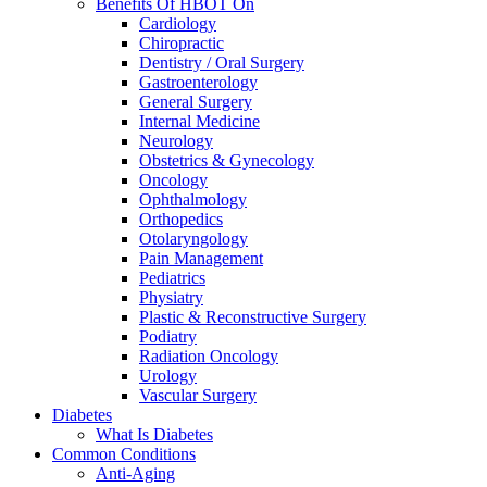
Benefits Of HBOT On
Cardiology
Chiropractic
Dentistry / Oral Surgery
Gastroenterology
General Surgery
Internal Medicine
Neurology
Obstetrics & Gynecology
Oncology
Ophthalmology
Orthopedics
Otolaryngology
Pain Management
Pediatrics
Physiatry
Plastic & Reconstructive Surgery
Podiatry
Radiation Oncology
Urology
Vascular Surgery
Diabetes
What Is Diabetes
Common Conditions
Anti-Aging