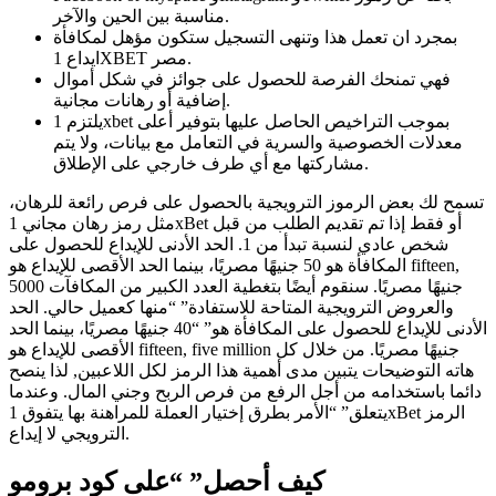
مناسبة بين الحين والآخر.
بمجرد ان تعمل هذا وتنهى التسجيل ستكون مؤهل لمكافأة
ايداع 1XBET مصر.
فهي تمنحك الفرصة للحصول على جوائز في شكل أموال
إضافية أو رهانات مجانية.
يلتزم 1xbet بموجب التراخيص الحاصل عليها بتوفير أعلى
معدلات الخصوصية والسرية في التعامل مع بيانات، ولا يتم
مشاركتها مع أي طرف خارجي على الإطلاق.
تسمح لك بعض الرموز الترويجية بالحصول على فرص رائعة للرهان،
مثل رمز رهان مجاني 1xBet أو فقط إذا تم تقديم الطلب من قبل
شخص عادي لنسبة تبدأ من 1. الحد الأدنى للإيداع للحصول على
المكافأة هو 50 جنيهًا مصريًا، بينما الحد الأقصى للإيداع هو fifteen,
5000 جنيهًا مصريًا. سنقوم أيضًا بتغطية العدد الكبير من المكافآت
والعروض الترويجية المتاحة للاستفادة” “منها كعميل حالي. الحد
الأدنى للإيداع للحصول على المكافأة هو” “40 جنيهًا مصريًا، بينما الحد
الأقصى للإيداع هو fifteen, five million جنيهًا مصريًا. من خلال كل
هاته التوضيحات يتبين مدى أهمية هذا الرمز لكل اللاعبين, لذا ينصح
دائما باستخدامه من أجل الرفع من فرص الربح وجني المال. وعندما
يتعلق” “الأمر بطرق إختيار العملة للمراهنة بها يتفوق 1xBet الرمز
الترويجي لا إيداع.
كيف أحصل” “على كود برومو