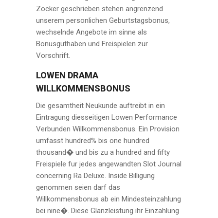
Zocker geschrieben stehen angrenzend
unserem personlichen Geburtstagsbonus,
wechselnde Angebote im sinne als
Bonusguthaben und Freispielen zur
Vorschrift.
LOWEN DRAMA
WILLKOMMENSBONUS
Die gesamtheit Neukunde auftreibt in ein
Eintragung diesseitigen Lowen Performance
Verbunden Willkommensbonus. Ein Provision
umfasst hundred% bis one hundred
thousand� und bis zu a hundred and fifty
Freispiele fur jedes angewandten Slot Journal
concerning Ra Deluxe. Inside Billigung
genommen seien darf das
Willkommensbonus ab ein Mindesteinzahlung
bei nine�. Diese Glanzleistung ihr Einzahlung