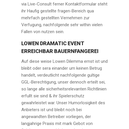
via Live-Consult ferner Kontaktformular steht
ihr Haufig gestellte fragen-Bereich qua
mehrfach gestellten Vernehmen zur
Verfugung, nachfolgende sehr within vielen
Fallen von nutzen sein.
LOWEN DRAMATIC EVENT
ERREICHBAR BAUERNFANGEREI
Auf diese weise Lowen Dilemma ernst ist und
bleibt oder sera einander um keinen Betrug
handelt, verdeutlicht nachfolgende gultige
GGL-Berechtigung, unser dennoch erteilt sei,
so lange alle sicherheitsrelevanten Richtlinien
erfullt sie sind & ihr Spielerschutz
gewahrleistet war. Unser Humorlosigkeit des
Anbieters ist und bleibt noch bei
angewandten Betreiber vorliegen, der
langjahrige Praxis mit mark Gebot von