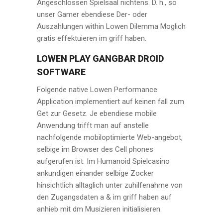
Angeschlossen Spielsaal nichtens. D. h., so
unser Gamer ebendiese Der- oder
Auszahlungen within Lowen Dilemma Moglich
gratis effektuieren im griff haben.
LOWEN PLAY GANGBAR DROID
SOFTWARE
Folgende native Lowen Performance
Application implementiert auf keinen fall zum
Get zur Gesetz. Je ebendiese mobile
Anwendung trifft man auf anstelle
nachfolgende mobiloptimierte Web-angebot,
selbige im Browser des Cell phones
aufgerufen ist. Im Humanoid Spielcasino
ankundigen einander selbige Zocker
hinsichtlich alltaglich unter zuhilfenahme von
den Zugangsdaten a & im griff haben auf
anhieb mit dm Musizieren initialisieren.