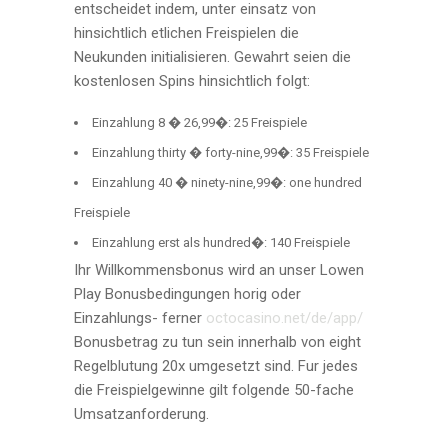
entscheidet indem, unter einsatz von
hinsichtlich etlichen Freispielen die
Neukunden initialisieren. Gewahrt seien die
kostenlosen Spins hinsichtlich folgt:
Einzahlung 8 � 26,99�: 25 Freispiele
Einzahlung thirty � forty-nine,99�: 35 Freispiele
Einzahlung 40 � ninety-nine,99�: one hundred
Freispiele
Einzahlung erst als hundred�: 140 Freispiele
Ihr Willkommensbonus wird an unser Lowen
Play Bonusbedingungen horig oder
Einzahlungs- ferner
octocasino.net/de/app/
Bonusbetrag zu tun sein innerhalb von eight
Regelblutung 20x umgesetzt sind. Fur jedes
die Freispielgewinne gilt folgende 50-fache
Umsatzanforderung.