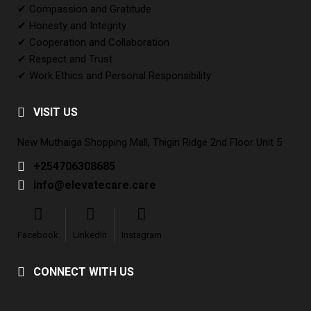
✔ Compassion and Gratitude
✔ Honesty and Integrity
✔ Cooperation and Collaboration
✔ Respect and Trust
✔ Work Ethics and Personal Responsibility
VISIT US
New Muthaiga Shopping Mall, Thigiri Ridge 2nd Floor Unit 5
+254706308685
info@elevatecare.care
Facebook
LinkedIn
Instagram
CONNECT WITH US