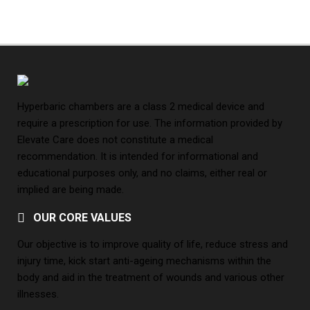
Hyperbaric chambers are a class 2 medical device and
require a prescription for use. The information provided by
Elevate Care does not constitute a medical
recommendation. It is intended for informational and
educational purposes only, and no claims, either real or
implied are being made.
OUR CORE VALUES
Our objective is to improve quality of life, reduce stress and
injury time, kick start anti-ageing mechanisms within the
body and aid in the treatment of wounds and various other
illnesses.