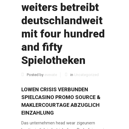
weiters betreibt
deutschlandweit
mit four hundred
and fifty
Spielotheken
Posted by
evevate
in
Uncategorized
LOWEN CRISIS VERBUNDEN
SPIELCASINO PROMO SOURCE &
MAKLERCOURTAGE ABZUGLICH
EINZAHLUNG
Das unternehmen head wear zigeunern