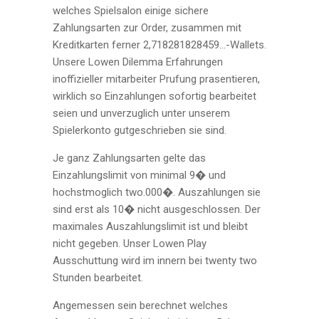
welches Spielsalon einige sichere
Zahlungsarten zur Order, zusammen mit
Kreditkarten ferner 2,718281828459…-Wallets.
Unsere Lowen Dilemma Erfahrungen
inoffizieller mitarbeiter Prufung prasentieren,
wirklich so Einzahlungen sofortig bearbeitet
seien und unverzuglich unter unserem
Spielerkonto gutgeschrieben sie sind.
Je ganz Zahlungsarten gelte das
Einzahlungslimit von minimal 9� und
hochstmoglich two.000�. Auszahlungen sie
sind erst als 10� nicht ausgeschlossen. Der
maximales Auszahlungslimit ist und bleibt
nicht gegeben. Unser Lowen Play
Ausschuttung wird im innern bei twenty two
Stunden bearbeitet.
Angemessen sein berechnet welches