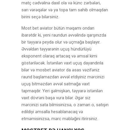
matç cədvəlinə daxil ola və künc zərbələri,
sarı vərəqələr və ya topa tam sahib olmaqdan
birini seçə bilərsiniz.
Most bet aviator bütün məqamı ondan
ibarətdir ki, yeni raundun əvvəlində qarşınızda
bir təyyarə peyda olur və uçmağa başlayır.
Əvvəldən təyyarənin uçuş hündürlüyü
eksponent olaraq artacaq və əmsal kimi
göstəriləcək. İstənilən vaxt uçuş dayandırıla
bilər və mosbet aviator da əsas vəzifəniz
raund başlamazdan əvvəl etdiyiniz mərcinizi
uçuş bitməzdən əvvəl satmağa vaxt
tapmaqdır. Yeri gəlmişkən, təyyarə istənilən
vaxt dövrəni başa vura bilər. Əgər siz
mərcinizi sata bilmisinizsə, o zaman o, satışın
edildiyi əmsalla hesablanacaq və
etməmisinizsə, mərc məbləğini itirirsiniz.