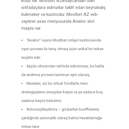
kodu var. Mostbet Azərbaycandan olan
istifadəçilərə xidmətlər təklif edən beynəlxalq
bukmeker və kazinodur. Mostbet AZ veb-
saytının əsas menyusunda Aviator slot
maşını var.
“Aviator” oyunu Mostbet onlayn kazinosunda
oyun prosesi ilə tanış olmaq üçün unikal bir imkan
təqdim edir.
Apple cihazından istifadə edirsinizsə, bu halda
da endirmə prosesi təxminən eyni olacaq.
Məsələn, siz bu virtual fondlarla mərc
strategiyalarını sınaqdan keçirə və ya sadəcə boş
vaxtınızı keçirə bilərsiniz.
Avtonaqdlaşdırma – göstərilən koeffisientə
çatdığında avtomatik olaraq bahisi hesablamağa
imkan tanır.