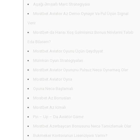
Aşağı Əmsallı Mərc Strategiyası
Mostbet Aviator Az Demo Oynayır Və Pul Üçün Signal
Verir
Mostbet-də Hansı Xoş Gəlmisiniz Bonus Növlərini Tələb
Edə Bilərəm?
Mostbet Aviator Oyunu Üçün Qeydiyyat
Mümkün Oyun Strategiyaları
Mostbet Aviator Oyununu Pulsuz Necə Oynamaq Olar
Mostbet Aviator Oyna
Oyuna Necə Başlamalı
Mosbet Az Bonusları
Mostbet Az Icmalı
Pin – Up – Da Aviator Game
Mostbet Azerbaycan Bonusunu Necə Təmizləmək Olar
Bukmeker Kontorunun Lisenziyası Varmı?