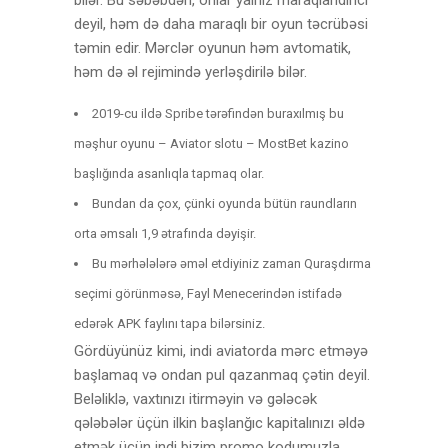
bilər. Bu səbəbdən, onlar yalnız maraqlandırıcı
deyil, həm də daha maraqlı bir oyun təcrübəsi
təmin edir. Mərclər oyunun həm avtomatik,
həm də əl rejimində yerləşdirilə bilər.
2019-cu ildə Spribe tərəfindən buraxılmış bu
məşhur oyunu – Aviator slotu – MostBet kazino
başlığında asanlıqla tapmaq olar.
Bundan da çox, çünki oyunda bütün raundların
orta əmsalı 1,9 ətrafında dəyişir.
Bu mərhələlərə əməl etdiyiniz zaman Quraşdırma
seçimi görünməsə, Fayl Menecerindən istifadə
edərək APK faylını tapa bilərsiniz.
Gördüyünüz kimi, indi aviatorda mərc etməyə
başlamaq və ondan pul qazanmaq çətin deyil.
Beləliklə, vaxtınızı itirməyin və gələcək
qələbələr üçün ilkin başlanğıc kapitalınızı əldə
etmək üçün indi bizim promo kodumuzla