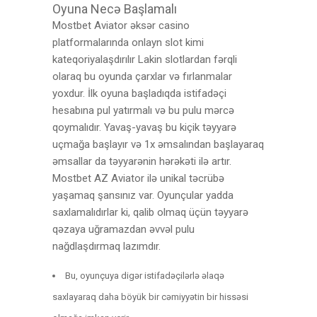
Oyuna Necə Başlamalı
Mostbet Aviator əksər casino
platformalarında onlayn slot kimi
kateqoriyalaşdırılır Lakin slotlardan fərqli
olaraq bu oyunda çarxlar və fırlanmalar
yoxdur. İlk oyuna başladıqda istifadəçi
hesabına pul yatırmalı və bu pulu mərcə
qoymalıdır. Yavaş-yavaş bu kiçik təyyarə
uçmağa başlayır və 1x əmsalından başlayaraq
əmsallar da təyyarənin hərəkəti ilə artır.
Mostbet AZ Aviator ilə unikal təcrübə
yaşamaq şansınız var. Oyunçular yadda
saxlamalıdırlar ki, qalib olmaq üçün təyyarə
qəzaya uğramazdan əvvəl pulu
nağdlaşdırmaq lazımdır.
Bu, oyunçuya digər istifadəçilərlə əlaqə
saxlayaraq daha böyük bir cəmiyyətin bir hissəsi