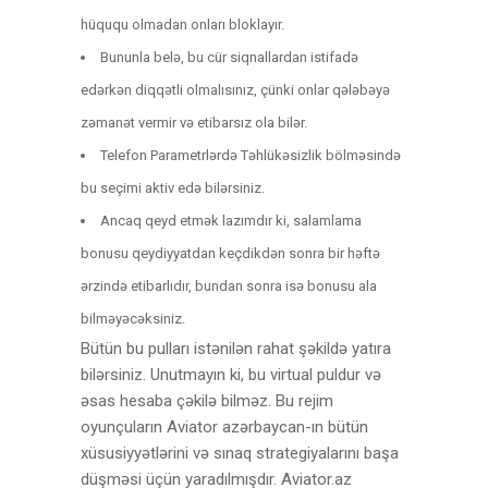
hüququ olmadan onları bloklayır.
Bununla belə, bu cür siqnallardan istifadə
edərkən diqqətli olmalısınız, çünki onlar qələbəyə
zəmanət vermir və etibarsız ola bilər.
Telefon Parametrlərdə Təhlükəsizlik bölməsində
bu seçimi aktiv edə bilərsiniz.
Ancaq qeyd etmək lazımdır ki, salamlama
bonusu qeydiyyatdan keçdikdən sonra bir həftə
ərzində etibarlıdır, bundan sonra isə bonusu ala
bilməyəcəksiniz.
Bütün bu pulları istənilən rahat şəkildə yatıra
bilərsiniz. Unutmayın ki, bu virtual puldur və
əsas hesaba çəkilə bilməz. Bu rejim
oyunçuların Aviator azərbaycan-ın bütün
xüsusiyyətlərini və sınaq strategiyalarını başa
düşməsi üçün yaradılmışdır. Aviator.az