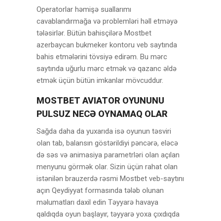
Operatorlar həmişə suallarımı
cavablandırmağa və problemləri həll etməyə
tələsirlər. Bütün bahisçilərə Mostbet
azerbaycan bukmeker kontoru veb saytında
bahis etmələrini tövsiyə edirəm. Bu mərc
saytında uğurlu mərc etmək və qazanc əldə
etmək üçün bütün imkanlar mövcuddur.
MOSTBET AVIATOR OYUNUNU
PULSUZ NECƏ OYNAMAQ OLAR
Sağda daha da yuxarıda isə oyunun təsviri
olan tab, balansın göstərildiyi pəncərə, eləcə
də səs və animasiya parametrləri olan açılan
menyunu görmək olar. Sizin üçün rahat olan
istənilən brauzerdə rəsmi Mostbet veb-saytını
açın Qeydiyyat formasında tələb olunan
məlumatları daxil edin Təyyarə havaya
qaldıqda oyun başlayır, təyyarə yoxa çıxdıqda