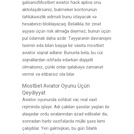
gəlsənizMostbet aviator hack apkvə onu
aktivləşdirsəniz, bukmeker kontorunun
təhlükəsizlik xidməti bunu izləyəcək və
hesabınızı bloklayacaq. Beləliklə, bir zinət
əşyası üçün risk almağa dəyməz, bunun üçün
pul ödəmək daha azdır. Təyyarənin davranışını
təxmin edə bilən başqa bir vasitə mostbet
aviator siqnal adlanır. Bununla belə, bu cür
siqnallardan istifadə edərkən diqqətli
olmalısınız, çünki onlar qələbəyə zəmanət
vermir və etibarsız ola bilər.
Mostbet Aviator Oyunu Üçün
Qeydiyyat
Aviator oyununda söhbət var, real vaxt
rejimində işləyir. Adı çəkilən şəxslər yaşları ilə
əlaqədar ordu sıralarından azad edilsələr də,
sonradan hərbi vəzifələrdə mülki şəxs kimi
çalışıblar. Yeri gəlmişkən, bu gün Silahlı