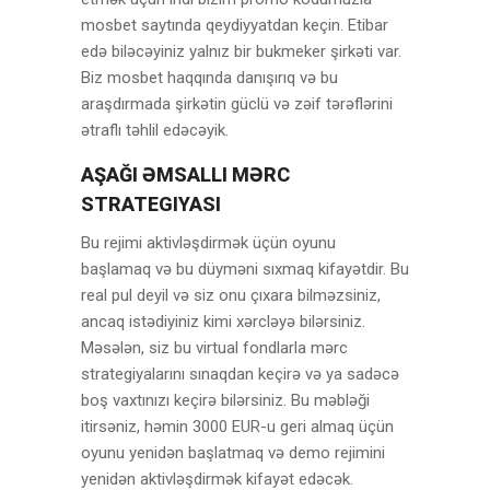
mosbet saytında qeydiyyatdan keçin. Etibar
edə biləcəyiniz yalnız bir bukmeker şirkəti var.
Biz mosbet haqqında danışırıq və bu
araşdırmada şirkətin güclü və zəif tərəflərini
ətraflı təhlil edəcəyik.
AŞAĞI ƏMSALLI MƏRC
STRATEGIYASI
Bu rejimi aktivləşdirmək üçün oyunu
başlamaq və bu düyməni sıxmaq kifayətdir. Bu
real pul deyil və siz onu çıxara bilməzsiniz,
ancaq istədiyiniz kimi xərcləyə bilərsiniz.
Məsələn, siz bu virtual fondlarla mərc
strategiyalarını sınaqdan keçirə və ya sadəcə
boş vaxtınızı keçirə bilərsiniz. Bu məbləği
itirsəniz, həmin 3000 EUR-u geri almaq üçün
oyunu yenidən başlatmaq və demo rejimini
yenidən aktivləşdirmək kifayət edəcək.