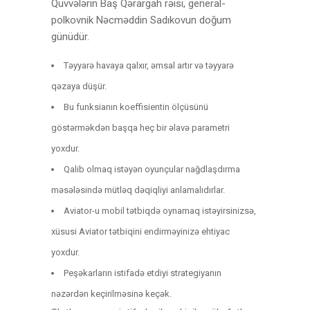
Qüvvələrin Baş Qərargah rəisi, general-
polkovnik Nəcməddin Sadıkovun doğum
günüdür.
Təyyarə havaya qalxır, əmsal artır və təyyarə
qəzaya düşür.
Bu funksianın koeffisientin ölçüsünü
göstərməkdən başqa heç bir əlavə parametri
yoxdur.
Qalib olmaq istəyən oyunçular nağdlaşdırma
məsələsində mütləq dəqiqliyi anlamalıdırlar.
Aviator-u mobil tətbiqdə oynamaq istəyirsinizsə,
xüsusi Aviator tətbiqini endirməyinizə ehtiyac
yoxdur.
Peşəkarların istifadə etdiyi strategiyanın
nəzərdən keçirilməsinə keçək.