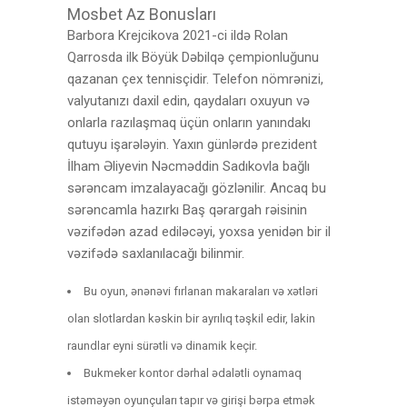
Mosbet Az Bonusları
Barbora Krejcikova 2021-ci ildə Rolan
Qarrosda ilk Böyük Dəbilqə çempionluğunu
qazanan çex tennisçidir. Telefon nömrənizi,
valyutanızı daxil edin, qaydaları oxuyun və
onlarla razılaşmaq üçün onların yanındakı
qutuyu işarələyin. Yaxın günlərdə prezident
İlham Əliyevin Nəcməddin Sadıkovla bağlı
sərəncam imzalayacağı gözlənilir. Ancaq bu
sərəncamla hazırkı Baş qərargah rəisinin
vəzifədən azad ediləcəyi, yoxsa yenidən bir il
vəzifədə saxlanılacağı bilinmir.
Bu oyun, ənənəvi fırlanan makaraları və xətləri
olan slotlardan kəskin bir ayrılıq təşkil edir, lakin
raundlar eyni sürətli və dinamik keçir.
Bukmeker kontor dərhal ədalətli oynamaq
istəməyən oyunçuları tapır və girişi bərpa etmək