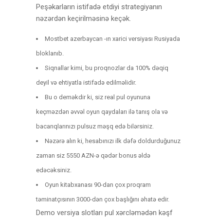
Peşəkarların istifadə etdiyi strategiyanın
nəzərdən keçirilməsinə keçək.
Mostbet azerbaycan -ın xarici versiyası Rusiyada
bloklanıb.
Siqnallar kimi, bu proqnozlar da 100% dəqiq
deyil və ehtiyatla istifadə edilməlidir.
Bu o deməkdir ki, siz real pul oyununa
keçməzdən əvvəl oyun qaydaları ilə tanış ola və
bacarıqlarınızı pulsuz məşq edə bilərsiniz.
Nəzərə alın ki, hesabınızı ilk dəfə doldurduğunuz
zaman siz 5550 AZN-ə qədər bonus əldə
edəcəksiniz.
Oyun kitabxanası 90-dan çox proqram
təminatçısının 3000-dən çox başlığını əhatə edir.
Demo versiya slotları pul xərcləmədən kəşf