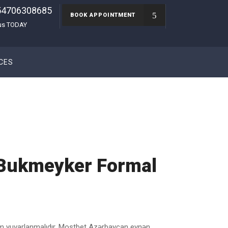
54706308685
BOOK APPOINTMENT
 us TODAY
CES
 Bukmeyker Formal
üm yuvarlanmalıdır. Mostbet Azərbaycan eynən