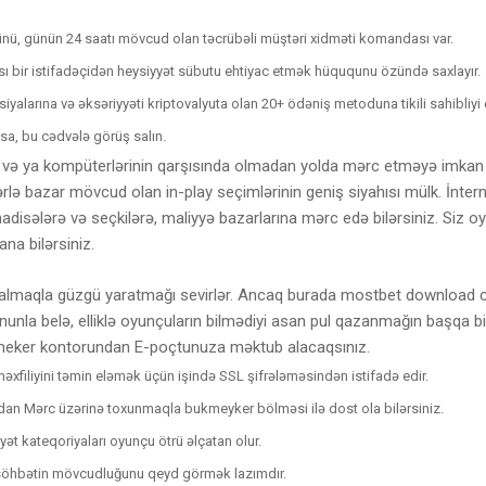
 günü, günün 24 saatı mövcud olan təcrübəli müştəri xidməti komandası var.
ı bir istifadəçidən heysiyyət sübutu ehtiyac etmək hüququnu özündə saxlayır.
larına və əksəriyyəti kriptovalyuta olan 20+ ödəniş metoduna tikili sahibliyi e
a, bu cədvələ görüş salın.
ə və ya kompüterlərinin qarşısında olmadan yolda mərc etməyə imkan ve
inlərlə bazar mövcud olan in-play seçimlərinin geniş siyahısı mülk. İn
i hadisələrə və seçkilərə, maliyyə bazarlarına mərc edə bilərsiniz. Siz 
na bilərsiniz.
salmaqla güzgü yaratmağı sevirlər. Ancaq burada mostbet download cə
nunla belə, elliklə oyunçuların bilmədiyi asan pul qazanmağın başqa b
bukmeker kontorundan E-poçtunuza məktub alacaqsınız.
məxfiliyini təmin eləmək üçün işində SSL şifrələməsindən istifadə edir.
dan Mərc üzərinə toxunmaqla bukmeyker bölməsi ilə dost ola bilərsiniz.
t kateqoriyaları oyunçu ötrü əlçatan olur.
yn söhbətin mövcudluğunu qeyd görmək lazımdır.