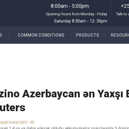
8:00am - 5:00pm
+2
Opening Hours from Monday - Friday
Talk to
Saturday 8:30am - 12: 30pm
S
COMMON CONDITIONS
PRODUCTS
RESOUR
zino Azerbaycan ən Yaxşı
uters
üçün Icmal 2023 - 45
əmsalı 1,4 və ya daha yüksək olduğu akkumulyator mərclərində 5 dön