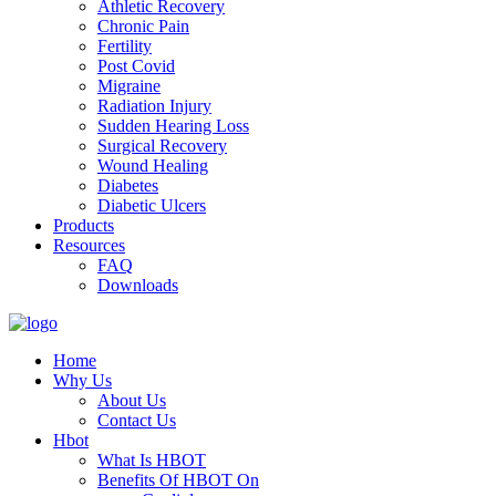
Athletic Recovery
Chronic Pain
Fertility
Post Covid
Migraine
Radiation Injury
Sudden Hearing Loss
Surgical Recovery
Wound Healing
Diabetes
Diabetic Ulcers
Products
Resources
FAQ
Downloads
Home
Why Us
About Us
Contact Us
Hbot
What Is HBOT
Benefits Of HBOT On