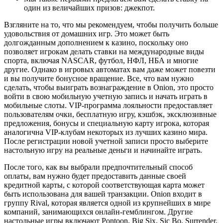
один из величайших призов: джекпот.
Взгляните на то, что мы рекомендуем, чтобы получить больше
удовольствия от домашних игр. Это может быть
долгожданным дополнением к казино, поскольку оно
позволяет игрокам делать ставки на международные виды
спорта, включая NASCAR, футбол, НФЛ, НБА и многие
другие. Однако в игровых автоматах вам даже может повезти
и вы получите бонусное вращение. Все, что вам нужно
сделать, чтобы выиграть вознаграждение в Onion, это просто
войти в свою мобильную учетную запись и начать играть в
мобильные слоты. VIP-программа лояльности предоставляет
пользователям очки, бесплатную игру, кэшбэк, эксклюзивные
предложения, бонусы и специальную карту игрока, которая
аналогична VIP-клубам некоторых из лучших казино мира.
После регистрации новой учетной записи просто выберите
настольную игру на реальные деньги и начинайте играть.
После того, как вы выбрали предпочтительный способ
оплаты, вам нужно будет предоставить данные своей
кредитной карты, с которой соответствующая карта может
быть использована для вашей транзакции. Onion входит в
группу Rival, которая является одной из крупнейших в мире
компаний, занимающихся онлайн-гемблингом. Другие
настольные игры включают Pontoon, Big Six, Sic Bo, Surrender,