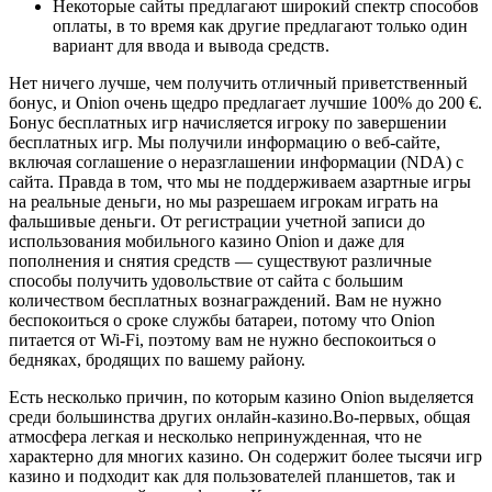
Некоторые сайты предлагают широкий спектр способов
оплаты, в то время как другие предлагают только один
вариант для ввода и вывода средств.
Нет ничего лучше, чем получить отличный приветственный
бонус, и Onion очень щедро предлагает лучшие 100% до 200 €.
Бонус бесплатных игр начисляется игроку по завершении
бесплатных игр. Мы получили информацию о веб-сайте,
включая соглашение о неразглашении информации (NDA) с
сайта. Правда в том, что мы не поддерживаем азартные игры
на реальные деньги, но мы разрешаем игрокам играть на
фальшивые деньги. От регистрации учетной записи до
использования мобильного казино Onion и даже для
пополнения и снятия средств — существуют различные
способы получить удовольствие от сайта с большим
количеством бесплатных вознаграждений. Вам не нужно
беспокоиться о сроке службы батареи, потому что Onion
питается от Wi-Fi, поэтому вам не нужно беспокоиться о
бедняках, бродящих по вашему району.
Есть несколько причин, по которым казино Onion выделяется
среди большинства других онлайн-казино.Во-первых, общая
атмосфера легкая и несколько непринужденная, что не
характерно для многих казино. Он содержит более тысячи игр
казино и подходит как для пользователей планшетов, так и