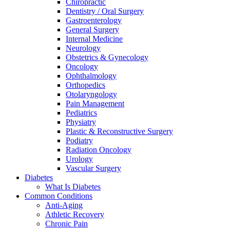
Chiropractic
Dentistry / Oral Surgery
Gastroenterology
General Surgery
Internal Medicine
Neurology
Obstetrics & Gynecology
Oncology
Ophthalmology
Orthopedics
Otolaryngology
Pain Management
Pediatrics
Physiatry
Plastic & Reconstructive Surgery
Podiatry
Radiation Oncology
Urology
Vascular Surgery
Diabetes
What Is Diabetes
Common Conditions
Anti-Aging
Athletic Recovery
Chronic Pain