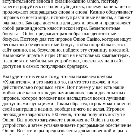
вступительного взноса в онлайн-казино Onion, поэтому
зарегистрируйтесь сегодня и убедитесь, почему наши клиенты
продолжают возвращаться снова и снова! Казино обслуживает
игроков со всего мира, используя различные валюты, а также
ряд валют. Баккара доступна для двух игроков и представляет
собой разновидность классической игры. Бездепозитные
бонусы – Onion предлагает разнообразные депозитные
бонусы. Поэтому для тех игроков Onion Casino, которые ищут
бесплатный бездепозитный бонус, чтобы попробовать этот
сайт казино, вы, безусловно, найдете эту страницу полезной.
Вы можете играть в игры Onion на настольных компьютерах,
планшетах и мобильных устройствах, поскольку наш сайт
доступен в самых популярных браузерах.
Вы будете отнесены к тому, что мы называем клубом
«Хранители», и это именно то, на что это похоже, и мы
действительно гордимся этим. Вот почему у вас есть наше
мобильное казино как для начинающих, так и для опытных
игроков, которое поможет вам насладиться всеми лучшими
доступными функциями. Таким образом, игрок может внести
свой выигрыш в казино, вообще ничего не делая. Игрокам
необходимо заработать 100 очков, чтобы получить доступ к
Onion. Вы просто загружаете приложение Onion на свое
устройство, а затем устанавливаете программное обеспечение
Onion. Все эти игры предназначены для мгновенной игры в