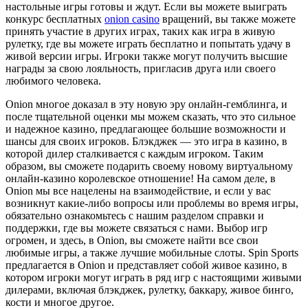
настольные игры готовы и ждут. Если вы можете выиграть
конкурс бесплатных
onion casino
вращений, вы также можете
принять участие в других играх, таких как игра в живую
рулетку, где вы можете играть бесплатно и попытать удачу в
живой версии игры. Игроки также могут получить высшие
награды за свою лояльность, пригласив друга или своего
любимого человека.
Onion многое доказал в эту новую эру онлайн-гемблинга, и
после тщательной оценки мы можем сказать, что это сильное
и надежное казино, предлагающее большие возможности и
шансы для своих игроков. Блэкджек — это игра в казино, в
которой дилер сталкивается с каждым игроком. Таким
образом, вы сможете подарить своему новому виртуальному
онлайн-казино королевское отношение! На самом деле, в
Onion мы все нацелены на взаимодействие, и если у вас
возникнут какие-либо вопросы или проблемы во время игры,
обязательно ознакомьтесь с нашим разделом справки и
поддержки, где вы можете связаться с нами. Выбор игр
огромен, и здесь, в Onion, вы сможете найти все свои
любимые игры, а также лучшие мобильные слоты. Spin Sports
предлагается в Onion и представляет собой живое казино, в
котором игроки могут играть в ряд игр с настоящими живыми
дилерами, включая блэкджек, рулетку, баккару, живое бинго,
кости и многое другое.