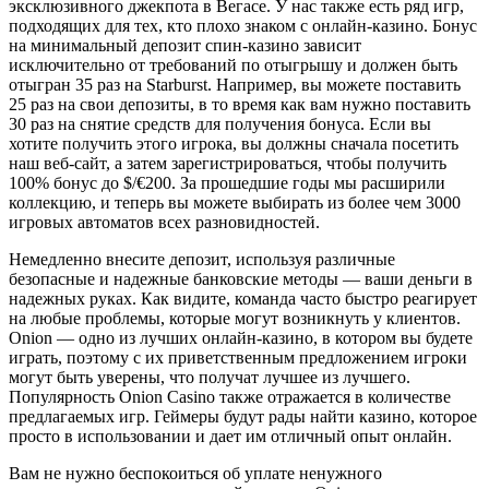
эксклюзивного джекпота в Вегасе. У нас также есть ряд игр,
подходящих для тех, кто плохо знаком с онлайн-казино. Бонус
на минимальный депозит спин-казино зависит
исключительно от требований по отыгрышу и должен быть
отыгран 35 раз на Starburst. Например, вы можете поставить
25 раз на свои депозиты, в то время как вам нужно поставить
30 раз на снятие средств для получения бонуса. Если вы
хотите получить этого игрока, вы должны сначала посетить
наш веб-сайт, а затем зарегистрироваться, чтобы получить
100% бонус до $/€200. За прошедшие годы мы расширили
коллекцию, и теперь вы можете выбирать из более чем 3000
игровых автоматов всех разновидностей.
Немедленно внесите депозит, используя различные
безопасные и надежные банковские методы — ваши деньги в
надежных руках. Как видите, команда часто быстро реагирует
на любые проблемы, которые могут возникнуть у клиентов.
Onion — одно из лучших онлайн-казино, в котором вы будете
играть, поэтому с их приветственным предложением игроки
могут быть уверены, что получат лучшее из лучшего.
Популярность Onion Casino также отражается в количестве
предлагаемых игр. Геймеры будут рады найти казино, которое
просто в использовании и дает им отличный опыт онлайн.
Вам не нужно беспокоиться об уплате ненужного