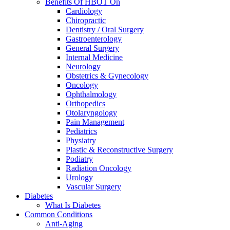
Benefits Of HBOT On
Cardiology
Chiropractic
Dentistry / Oral Surgery
Gastroenterology
General Surgery
Internal Medicine
Neurology
Obstetrics & Gynecology
Oncology
Ophthalmology
Orthopedics
Otolaryngology
Pain Management
Pediatrics
Physiatry
Plastic & Reconstructive Surgery
Podiatry
Radiation Oncology
Urology
Vascular Surgery
Diabetes
What Is Diabetes
Common Conditions
Anti-Aging