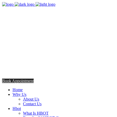
8:00am - 5:00pm
Opening Hours from Monday - Friday
Saturday 8:30am - 12: 30pm
+254706308685
Talk to us TODAY
Book Appointment
Home
Why Us
About Us
Contact Us
Hbot
What Is HBOT