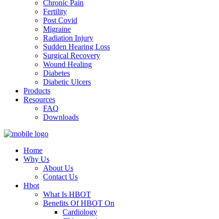
Chronic Pain
Fertility
Post Covid
Migraine
Radiation Injury
Sudden Hearing Loss
Surgical Recovery
Wound Healing
Diabetes
Diabetic Ulcers
Products
Resources
FAQ
Downloads
Home
Why Us
About Us
Contact Us
Hbot
What Is HBOT
Benefits Of HBOT On
Cardiology