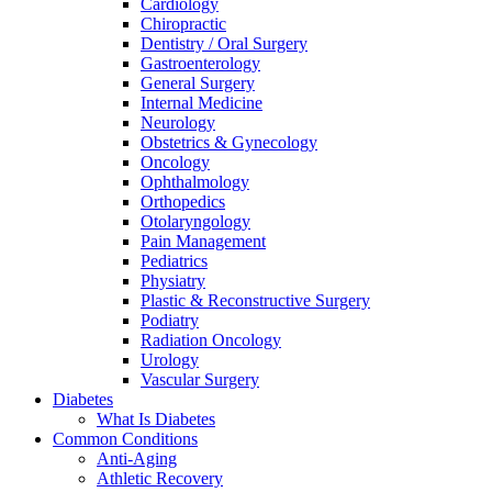
Cardiology
Chiropractic
Dentistry / Oral Surgery
Gastroenterology
General Surgery
Internal Medicine
Neurology
Obstetrics & Gynecology
Oncology
Ophthalmology
Orthopedics
Otolaryngology
Pain Management
Pediatrics
Physiatry
Plastic & Reconstructive Surgery
Podiatry
Radiation Oncology
Urology
Vascular Surgery
Diabetes
What Is Diabetes
Common Conditions
Anti-Aging
Athletic Recovery