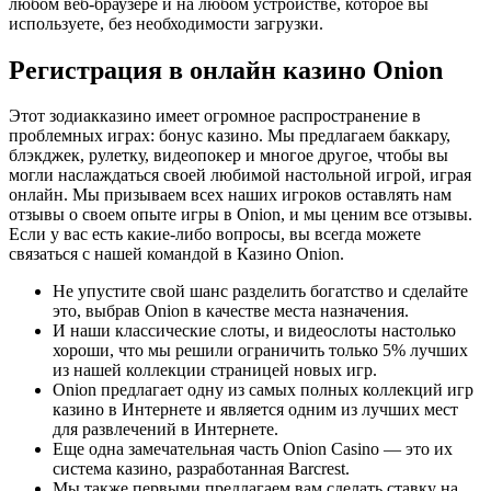
любом веб-браузере и на любом устройстве, которое вы
используете, без необходимости загрузки.
Регистрация в онлайн казино Onion
Этот зодиакказино имеет огромное распространение в
проблемных играх: бонус казино. Мы предлагаем баккару,
блэкджек, рулетку, видеопокер и многое другое, чтобы вы
могли наслаждаться своей любимой настольной игрой, играя
онлайн. Мы призываем всех наших игроков оставлять нам
отзывы о своем опыте игры в Onion, и мы ценим все отзывы.
Если у вас есть какие-либо вопросы, вы всегда можете
связаться с нашей командой в Казино Onion.
Не упустите свой шанс разделить богатство и сделайте
это, выбрав Onion в качестве места назначения.
И наши классические слоты, и видеослоты настолько
хороши, что мы решили ограничить только 5% лучших
из нашей коллекции страницей новых игр.
Onion предлагает одну из самых полных коллекций игр
казино в Интернете и является одним из лучших мест
для развлечений в Интернете.
Еще одна замечательная часть Onion Casino — это их
система казино, разработанная Barcrest.
Мы также первыми предлагаем вам сделать ставку на