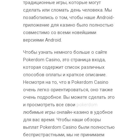
традиционные игры, которые могут
сделать или сломать день человека. Мы
позаботились о том, чтобы наше Android-
приложение для казино было полностью
совместимо со всеми новейшими
версиями Android.
Чтобы узнать немного больше о сайте
Pokerdom Casino, это страница входа,
которая содержит список различных
способов оплаты и краткое описание.
Несмотря на то, что в Pokerdom Casino
очень легко ориентироваться, оно также
очень подробное. Вы можете сделать это
и просмотреть все свои
pokerdom
любимые игры онлайн-казино в удобное
для вас время. Чтобы наши обзоры
выплат Pokerdom Casino были полностью
беспристрастными, мы не принимаем