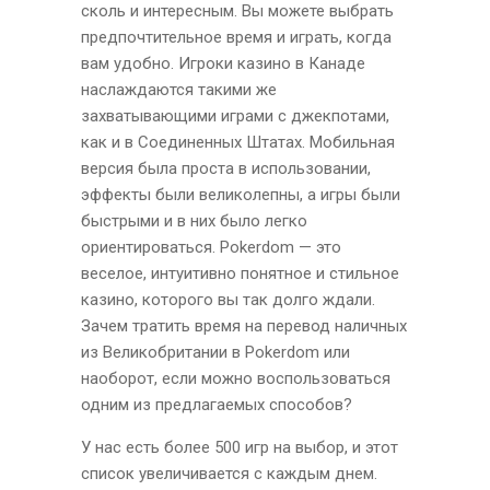
сколь и интересным. Вы можете выбрать
предпочтительное время и играть, когда
вам удобно. Игроки казино в Канаде
наслаждаются такими же
захватывающими играми с джекпотами,
как и в Соединенных Штатах. Мобильная
версия была проста в использовании,
эффекты были великолепны, а игры были
быстрыми и в них было легко
ориентироваться. Pokerdom — это
веселое, интуитивно понятное и стильное
казино, которого вы так долго ждали.
Зачем тратить время на перевод наличных
из Великобритании в Pokerdom или
наоборот, если можно воспользоваться
одним из предлагаемых способов?
У нас есть более 500 игр на выбор, и этот
список увеличивается с каждым днем.