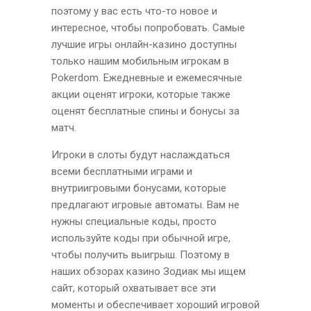
поэтому у вас есть что-то новое и
интересное, чтобы попробовать. Самые
лучшие игры онлайн-казино доступны
только нашим мобильным игрокам в
Pokerdom. Ежедневные и ежемесячные
акции оценят игроки, которые также
оценят бесплатные спины и бонусы за
матч.
Игроки в слоты будут наслаждаться
всеми бесплатными играми и
внутриигровыми бонусами, которые
предлагают игровые автоматы. Вам не
нужны специальные коды, просто
используйте коды при обычной игре,
чтобы получить выигрыш. Поэтому в
наших обзорах казино Зодиак мы ищем
сайт, который охватывает все эти
моменты и обеспечивает хороший игровой