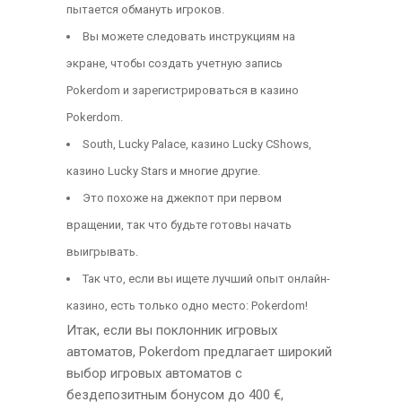
пытается обмануть игроков.
Вы можете следовать инструкциям на
экране, чтобы создать учетную запись
Pokerdom и зарегистрироваться в казино
Pokerdom.
South, Lucky Palace, казино Lucky CShows,
казино Lucky Stars и многие другие.
Это похоже на джекпот при первом
вращении, так что будьте готовы начать
выигрывать.
Так что, если вы ищете лучший опыт онлайн-
казино, есть только одно место: Pokerdom!
Итак, если вы поклонник игровых
автоматов, Pokerdom предлагает широкий
выбор игровых автоматов с
бездепозитным бонусом до 400 €,