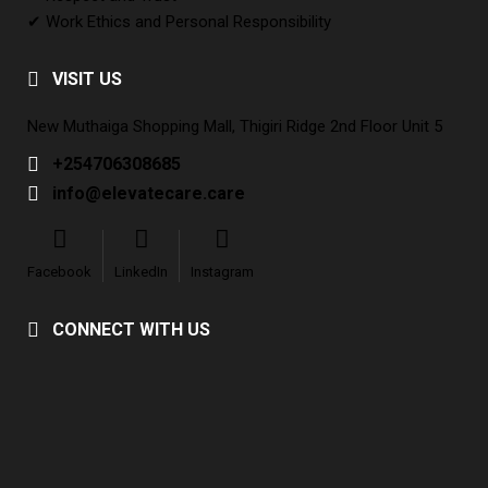
✔ Work Ethics and Personal Responsibility
VISIT US
New Muthaiga Shopping Mall, Thigiri Ridge 2nd Floor Unit 5
+254706308685
info@elevatecare.care
Facebook
LinkedIn
Instagram
CONNECT WITH US