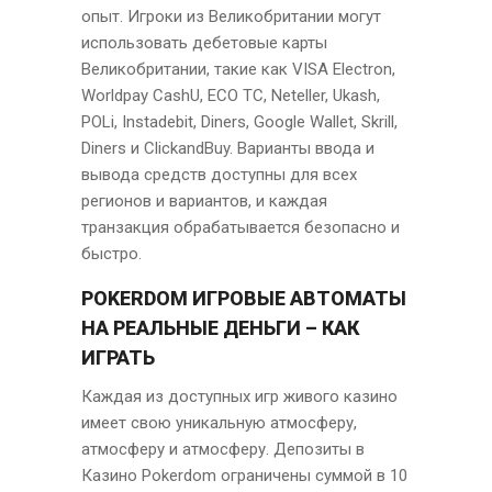
опыт. Игроки из Великобритании могут
использовать дебетовые карты
Великобритании, такие как VISA Electron,
Worldpay CashU, ECO TC, Neteller, Ukash,
POLi, Instadebit, Diners, Google Wallet, Skrill,
Diners и ClickandBuy. Варианты ввода и
вывода средств доступны для всех
регионов и вариантов, и каждая
транзакция обрабатывается безопасно и
быстро.
POKERDOM ИГРОВЫЕ АВТОМАТЫ
НА РЕАЛЬНЫЕ ДЕНЬГИ – КАК
ИГРАТЬ
Каждая из доступных игр живого казино
имеет свою уникальную атмосферу,
атмосферу и атмосферу. Депозиты в
Казино Pokerdom ограничены суммой в 10