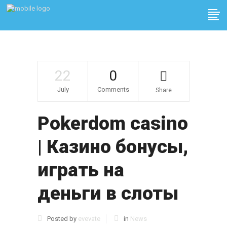
22
0
July
Comments
Share
Pokerdom casino
| Казино бонусы,
играть на
деньги в слоты
Posted by
evevate
in
News