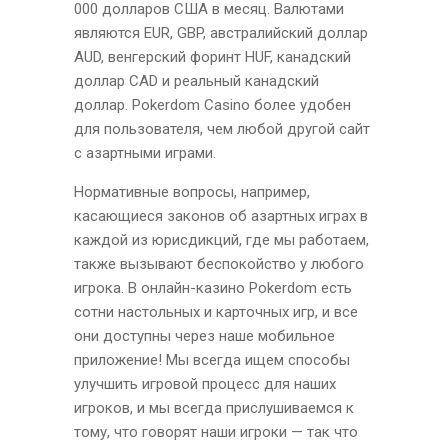
000 долларов США в месяц. Валютами
являются EUR, GBP, австралийский доллар
AUD, венгерский форинт HUF, канадский
доллар CAD и реальный канадский
доллар. Pokerdom Casino более удобен
для пользователя, чем любой другой сайт
с азартными играми.
Нормативные вопросы, например,
касающиеся законов об азартных играх в
каждой из юрисдикций, где мы работаем,
также вызывают беспокойство у любого
игрока. В онлайн-казино Pokerdom есть
сотни настольных и карточных игр, и все
они доступны через наше мобильное
приложение! Мы всегда ищем способы
улучшить игровой процесс для наших
игроков, и мы всегда прислушиваемся к
тому, что говорят наши игроки — так что