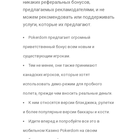
никаких реферальных бонусов,
предлагаемых рекламодателями, и не
можем рекомендовать или поддерживать
услуги, которые их предлагают.
Pokerdom предлагает огромный
приветственный бонус всем новым и
существующим игрокам.
Тем не менее, они также принимают
канадских игроков, которые хотят
использовать демо-режим для пробного
полета, прежде чем вносить реальные деньги.
К ним относятся версии блэкджека, рулетки
и более популярные версии баккары и кости.
Идите вперед и попробуйте все это в
мобильном Казино Pokerdom на своем