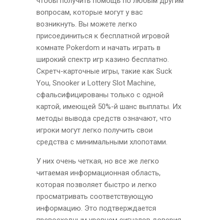
чтобы получить помощь по любым другим
вопросам, которые могут у вас
возникнуть. Вы можете легко
присоединиться к бесплатной игровой
комнате Pokerdom и начать играть в
широкий спектр игр казино бесплатно.
Скретч-карточные игры, такие как Suck
You, Snooker и Lottery Slot Machine,
сфальсифицированы только с одной
картой, имеющей 50%-й шанс выплаты. Их
методы вывода средств означают, что
игроки могут легко получить свои
средства с минимальными хлопотами.
У них очень четкая, но все же легко
читаемая информационная область,
которая позволяет быстро и легко
просматривать соответствующую
информацию. Это подтверждается