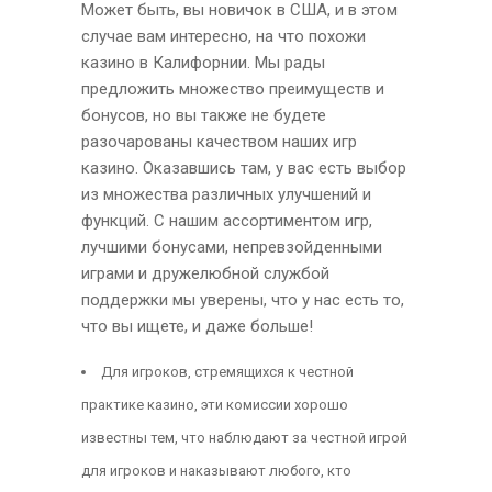
Может быть, вы новичок в США, и в этом
случае вам интересно, на что похожи
казино в Калифорнии. Мы рады
предложить множество преимуществ и
бонусов, но вы также не будете
разочарованы качеством наших игр
казино. Оказавшись там, у вас есть выбор
из множества различных улучшений и
функций. С нашим ассортиментом игр,
лучшими бонусами, непревзойденными
играми и дружелюбной службой
поддержки мы уверены, что у нас есть то,
что вы ищете, и даже больше!
Для игроков, стремящихся к честной
практике казино, эти комиссии хорошо
известны тем, что наблюдают за честной игрой
для игроков и наказывают любого, кто