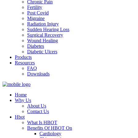
Chronic Pain
Fertility
Post Covid
Migraine
Radiation Injury
Sudden Hearing Loss
Surgical Recovery
Wound Healing
Diabetes
Diabetic Ulcers
Products
Resources
FAQ
Downloads
Home
Why Us
About Us
Contact Us
Hbot
What Is HBOT
Benefits Of HBOT On
Cardiology