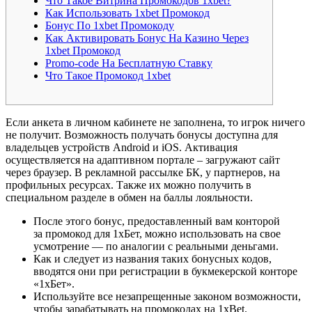
Что Такое Витрина Промокодов 1xbet?
Как Использовать 1xbet Промокод
Бонус По 1xbet Промокоду
Как Активировать Бонус На Казино Через
1xbet Промокод
Promo-code На Бесплатную Ставку
Что Такое Промокод 1xbet
Если анкета в личном кабинете не заполнена, то игрок ничего
не получит. Возможность получать бонусы доступна для
владельцев устройств Android и iOS. Активация
осуществляется на адаптивном портале – загружают сайт
через браузер. В рекламной рассылке БК, у партнеров, на
профильных ресурсах. Также их можно получить в
специальном разделе в обмен на баллы лояльности.
После этого бонус, предоставленный вам конторой
за промокод для 1хБет, можно использовать на свое
усмотрение — по аналогии с реальными деньгами.
Как и следует из названия таких бонусных кодов,
вводятся они при регистрации в букмекерской конторе
«1хБет».
Используйте все незапрещенные законом возможности,
чтобы зарабатывать на промокодах на 1xBet.