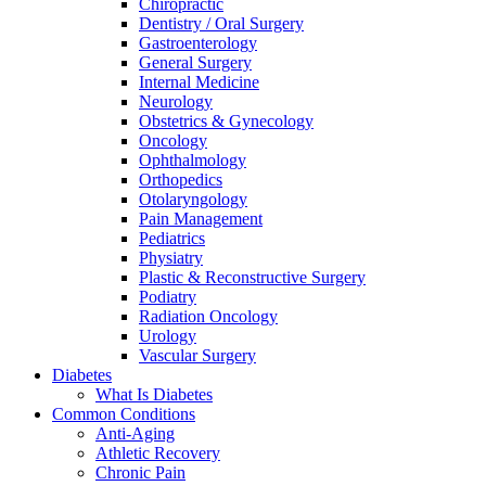
Chiropractic
Dentistry / Oral Surgery
Gastroenterology
General Surgery
Internal Medicine
Neurology
Obstetrics & Gynecology
Oncology
Ophthalmology
Orthopedics
Otolaryngology
Pain Management
Pediatrics
Physiatry
Plastic & Reconstructive Surgery
Podiatry
Radiation Oncology
Urology
Vascular Surgery
Diabetes
What Is Diabetes
Common Conditions
Anti-Aging
Athletic Recovery
Chronic Pain