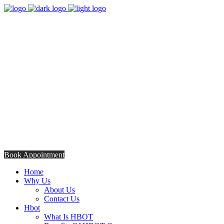
8:00am - 5:00pm
Opening Hours from Monday - Friday
Saturday 8:30am - 12: 30pm
+254706308685
Talk to us TODAY
Book Appointment
Home
Why Us
About Us
Contact Us
Hbot
What Is HBOT