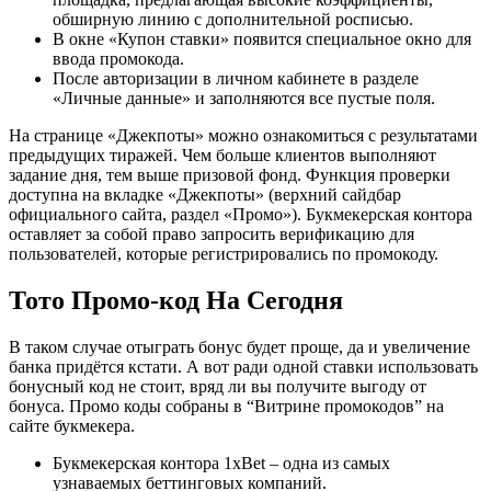
обширную линию с дополнительной росписью.
В окне «Купон ставки» появится специальное окно для
ввода промокода.
После авторизации в личном кабинете в разделе
«Личные данные» и заполняются все пустые поля.
На странице «Джекпоты» можно ознакомиться с результатами
предыдущих тиражей. Чем больше клиентов выполняют
задание дня, тем выше призовой фонд. Функция проверки
доступна на вкладке «Джекпоты» (верхний сайдбар
официального сайта, раздел «Промо»). Букмекерская контора
оставляет за собой право запросить верификацию для
пользователей, которые регистрировались по промокоду.
Тото Промо-код На Сегодня
В таком случае отыграть бонус будет проще, да и увеличение
банка придётся кстати. А вот ради одной ставки использовать
бонусный код не стоит, вряд ли вы получите выгоду от
бонуса. Промо коды собраны в “Витрине промокодов” на
сайте букмекера.
Букмекерская контора 1xBet – одна из самых
узнаваемых беттинговых компаний.