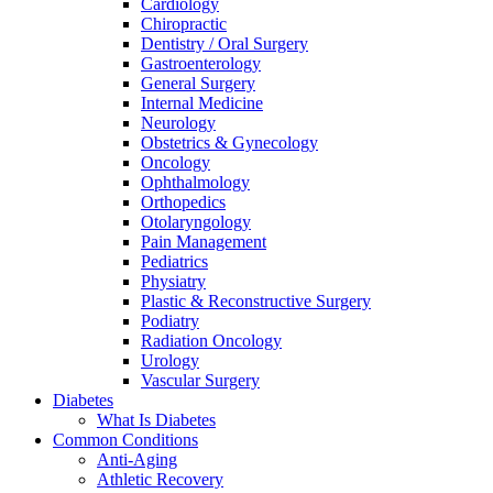
Cardiology
Chiropractic
Dentistry / Oral Surgery
Gastroenterology
General Surgery
Internal Medicine
Neurology
Obstetrics & Gynecology
Oncology
Ophthalmology
Orthopedics
Otolaryngology
Pain Management
Pediatrics
Physiatry
Plastic & Reconstructive Surgery
Podiatry
Radiation Oncology
Urology
Vascular Surgery
Diabetes
What Is Diabetes
Common Conditions
Anti-Aging
Athletic Recovery