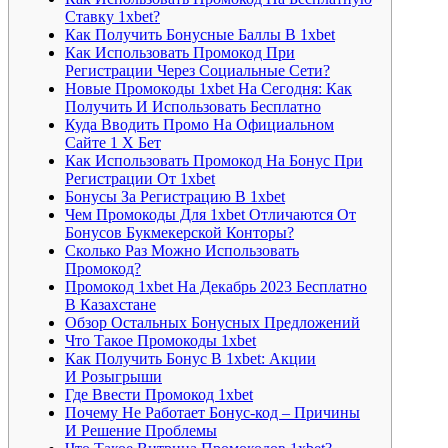
Ставку 1xbet?
Как Получить Бонусные Баллы В 1xbet
Как Использовать Промокод При
Регистрации Через Социальные Сети?
Новые Промокоды 1xbet На Сегодня: Как
Получить И Использовать Бесплатно
Куда Вводить Промо На Официальном
Сайте 1 Х Бет
Как Использовать Промокод На Бонус При
Регистрации От 1xbet
Бонусы За Регистрацию В 1xbet
Чем Промокоды Для 1xbet Отличаются От
Бонусов Букмекерской Конторы?
Сколько Раз Можно Использовать
Промокод?
Промокод 1xbet На Декабрь 2023 Бесплатно
В Казахстане
Обзор Остальных Бонусных Предложений
Что Такое Промокоды 1xbet
Как Получить Бонус В 1xbet: Акции
И Розыгрыши
Где Ввести Промокод 1xbet
Почему Не Работает Бонус-код – Причины
И Решение Проблемы