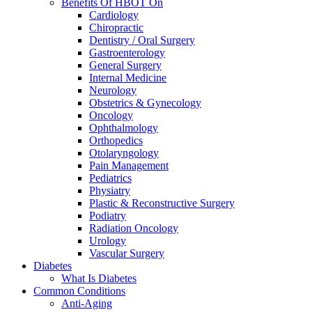
Benefits Of HBOT On
Cardiology
Chiropractic
Dentistry / Oral Surgery
Gastroenterology
General Surgery
Internal Medicine
Neurology
Obstetrics & Gynecology
Oncology
Ophthalmology
Orthopedics
Otolaryngology
Pain Management
Pediatrics
Physiatry
Plastic & Reconstructive Surgery
Podiatry
Radiation Oncology
Urology
Vascular Surgery
Diabetes
What Is Diabetes
Common Conditions
Anti-Aging