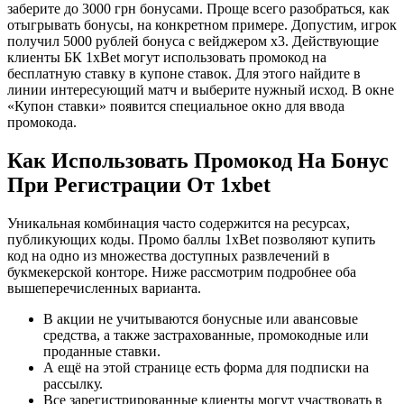
заберите до 3000 грн бонусами. Проще всего разобраться, как
отыгрывать бонусы, на конкретном примере. Допустим, игрок
получил 5000 рублей бонуса с вейджером х3. Действующие
клиенты БК 1xBet могут использовать промокод на
бесплатную ставку в купоне ставок. Для этого найдите в
линии интересующий матч и выберите нужный исход. В окне
«Купон ставки» появится специальное окно для ввода
промокода.
Как Использовать Промокод На Бонус
При Регистрации От 1xbet
Уникальная комбинация часто содержится на ресурсах,
публикующих коды. Промо баллы 1xBet позволяют купить
код на одно из множества доступных развлечений в
букмекерской конторе. Ниже рассмотрим подробнее оба
вышеперечисленных варианта.
В акции не учитываются бонусные или авансовые
средства, а также застрахованные, промокодные или
проданные ставки.
А ещё на этой странице есть форма для подписки на
рассылку.
Все зарегистрированные клиенты могут участвовать в