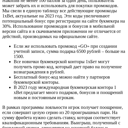
Накопив не менее 100 баллов за один день, пользователь
может забрать их и использовать для покупки промокодов.
Мы свели в единую таблицу все действующие промокоды
1xBet, актуальные на 2023 год. Эти коды увеличивают
потенциальный бонус при регистрации на сайте букмекера на
30%. Использование промокодов и бонусов в мобильной
версии сайта и в скачиваемом приложении не отличается от
действий, производимых на официальном сайте.
Если же использовать промокод «GO» при создании
учетной записи, сумма подарка 6500 рублей – больше на
1500.
Все новички букмекерской конторы 1хБет могут
получить промо код, который дает право на получение
вознаграждения в рублей.
Бесплатный бонус-код можно найти у партнеров
букмекерской конторы.
В 2023 году международная букмекерская контора 1
xBet предлагает много подарков, бонусов и поощрений
новым и постоянным игрокам.
В рамках программы лояльности игрок получает поощрение,
если совершит целую серию из 20 проигрышных пари. На
сумму фрибета нужно сделать ставку, которая соответствует
квалификационным требованиям. Выигрыш, полученный с
бесплатной ставки, зачисляется на основной баланс и