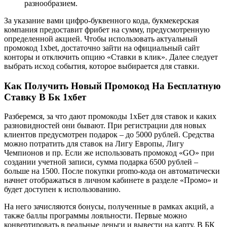
разнообразием.
За указание вами цифро-буквенного кода, букмекерская
компания предоставит фрибет на сумму, предусмотренную
определенной акцией. Чтобы использовать актуальный
промокод 1xbet, достаточно зайти на официальный сайт
конторы и отключить опцию «Ставки в клик». Далее следует
выбрать исход события, которое выбирается для ставки.
Как Получить Новый Промокод На Бесплатную
Ставку В Бк 1хбет
Разберемся, за что дают промокоды 1хБет для ставок и каких
разновидностей они бывают. При регистрации для новых
клиентов предусмотрен подарок – до 5000 рублей. Средства
можно потратить для ставок на Лигу Европы, Лигу
Чемпионов и пр. Если же использовать промокод «GO» при
создании учетной записи, сумма подарка 6500 рублей –
больше на 1500. После покупки promo-кода он автоматически
начнет отображаться в личном кабинете в разделе «Промо» и
будет доступен к использованию.
На него зачисляются бонусы, полученные в рамках акций, а
также баллы программы лояльности. Первые можно
конвертировать в реальные деньги и вывести на карту. В БК