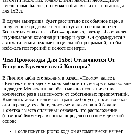
автоматически. Как только клиент накопит необходимое
число промо баллов, он сможет обменять их на промокоды
для 1xBet.
В случае выигрыша, будет рассчитано как обычное пари, а
полученные средства с него поступят на основной счет.
Бесплатная ставка на 1xBet — промо код, который составлен
из уникальной комбинации цифр и букв. Он формируется в
автоматическом режиме специальной программой, чтобы
избежать повторений и нечестной игры.
Чем Промокоды Для 1xbet Отличаются От
Бонусов Букмекерской Конторы?
В Личном кабинете заходим в раздел «Промо», далее в
«Кешбэк» и вот здесь можно выбрать тот, который вам больше
подходит. Менять тип кешбека можно неограниченное
количество раз в зависимости от собственных предпочтений.
Выводить можно только отыгранные бонусы, после того как
они переведутся с бонусного счета на основной баланс.
Пометка “Места оплачены” означает, что расположение
(позиция) букмекера в списке определена на коммерческой
основе.
После покупки promo-кода он автоматически начнет