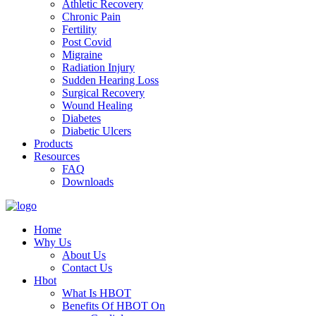
Athletic Recovery
Chronic Pain
Fertility
Post Covid
Migraine
Radiation Injury
Sudden Hearing Loss
Surgical Recovery
Wound Healing
Diabetes
Diabetic Ulcers
Products
Resources
FAQ
Downloads
Home
Why Us
About Us
Contact Us
Hbot
What Is HBOT
Benefits Of HBOT On