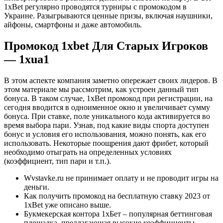
1xBet регулярно проводятся турниры с промокодом в
Украине. Разыгрываются ценные призы, включая наушники,
айфоны, смартфоны и даже автомобиль.
Промокод 1xbet Для Старых Игроков
— 1xua1
В этом аспекте компания заметно опережает своих лидеров. В
этом материале мы рассмотрим, как устроен данный тип
бонуса. В таком случае, 1xBet промокод при регистрации, на
сегодня вводится в одноименное окно и увеличивает сумму
бонуса. При ставке, поле уникального кода активируется во
время выбора пари. Узнав, под какие виды спорта доступен
бонус и условия его использования, можно понять, как его
использовать. Некоторые поощрения дают фрибет, который
необходимо отыграть на определенных условиях
(коэффициент, тип пари и т.п.).
Wvstavke.ru не принимает оплату и не проводит игры на
деньги.
Как получить промокод на бесплатную ставку 2023 от
1xBet уже описано выше.
Букмекерская контора 1хБет – популярная беттинговая
площадка, предлагающая высокие коэффициенты,