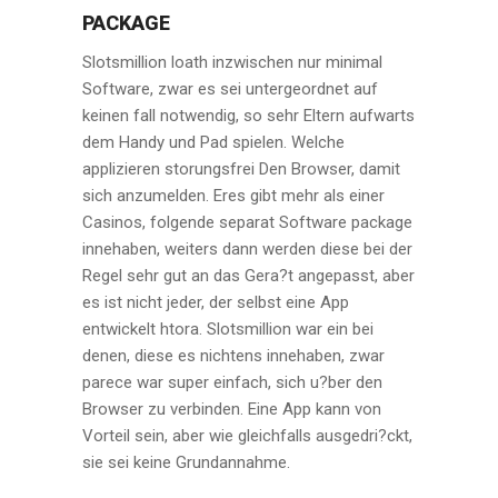
PACKAGE
Slotsmillion loath inzwischen nur minimal
Software, zwar es sei untergeordnet auf
keinen fall notwendig, so sehr Eltern aufwarts
dem Handy und Pad spielen. Welche
applizieren storungsfrei Den Browser, damit
sich anzumelden. Eres gibt mehr als einer
Casinos, folgende separat Software package
innehaben, weiters dann werden diese bei der
Regel sehr gut an das Gera?t angepasst, aber
es ist nicht jeder, der selbst eine App
entwickelt htora. Slotsmillion war ein bei
denen, diese es nichtens innehaben, zwar
parece war super einfach, sich u?ber den
Browser zu verbinden. Eine App kann von
Vorteil sein, aber wie gleichfalls ausgedri?ckt,
sie sei keine Grundannahme.