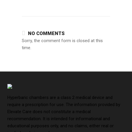
NO COMMENTS
Sorry, the comment form is closed at this
time.
Hyperbaric chambers are a class 2 medical device and
require a prescription for use. The information provided by
Elevate Care does not constitute a medical
recommendation. It is intended for informational and
educational purposes only, and no claims, either real or