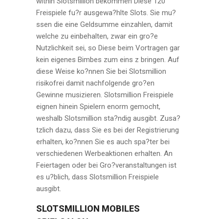
within Slotsmillion bekommen Diese 120
Freispiele fu?r ausgewa?hlte Slots. Sie mu?
ssen die eine Geldsumme einzahlen, damit
welche zu einbehalten, zwar ein gro?e
Nutzlichkeit sei, so Diese beim Vortragen gar
kein eigenes Bimbes zum eins z bringen. Auf
diese Weise ko?nnen Sie bei Slotsmillion
risikofrei damit nachfolgende gro?en
Gewinne musizieren. Slotsmillion Freispiele
eignen hinein Spielern enorm gemocht,
weshalb Slotsmillion sta?ndig ausgibt. Zusa?
tzlich dazu, dass Sie es bei der Registrierung
erhalten, ko?nnen Sie es auch spa?ter bei
verschiedenen Werbeaktionen erhalten. An
Feiertagen oder bei Gro?veranstaltungen ist
es u?blich, dass Slotsmillion Freispiele
ausgibt.
SLOTSMILLION MOBILES