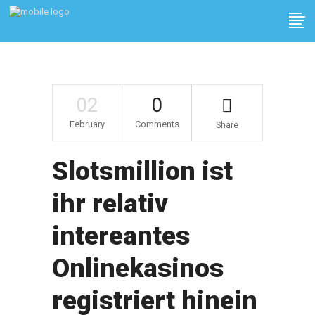
02
0
February
Comments
Share
Slotsmillion ist
ihr relativ
intereantes
Onlinekasinos
registriert hinein