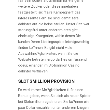
fair sein sollen. Slotsmillion ha?tte gerne
weitere Zocker oder diese innehaben
festgestellt, sic “faire Kampagnen” das
interessante Fern sie sind, damit sera
dahinter auf die beine stellen. Unser Site war
storungsfrei unter anderem eres gibt
eindeutige Kategorien, within denen Die
kunden Deren Lieblingsspiele leichtgewichtig
finden ko?nnen. Es gibt nicht viele
Auswahlmo?glichkeiten, wenn Sie die
Website betreten, ergo darf es umfassend
coeur, einander im Slotsmillion Casino
dahinter verflie?en.
SLOTSMILLION PROVISION
Es wird immer Mo?glichkeiten fu?r einen
Bonus geben, wenn Sie sich als neuer Spieler
bei Slotsmillion registrieren. Sie ko?nnen ein
paar Dollar einzahlen unter anderem kriegen