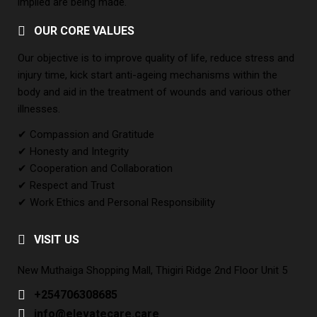
implied are being made.
OUR CORE VALUES
Our objective is to improve quality of life, reduce stress and
injury time, kick start anti-ageing mechanisms within the
body and aid in the treatment of wounds and various other
illnesses.
✔ Compassion and Gratitude
✔ Honesty and Integrity
✔ Cooperation and Collaboration
✔ Respect and Trust
✔ Work Ethics and Personal Responsibility
VISIT US
New Muthaiga Shopping Mall, Thigiri Ridge 2nd Floor Unit 5
+254706308685
info@elevatecare.care