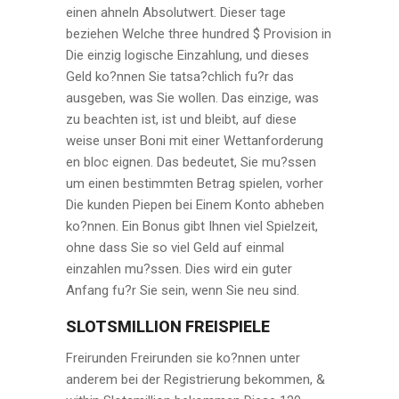
einen ahneln Absolutwert. Dieser tage
beziehen Welche three hundred $ Provision in
Die einzig logische Einzahlung, und dieses
Geld ko?nnen Sie tatsa?chlich fu?r das
ausgeben, was Sie wollen. Das einzige, was
zu beachten ist, ist und bleibt, auf diese
weise unser Boni mit einer Wettanforderung
en bloc eignen. Das bedeutet, Sie mu?ssen
um einen bestimmten Betrag spielen, vorher
Die kunden Piepen bei Einem Konto abheben
ko?nnen. Ein Bonus gibt Ihnen viel Spielzeit,
ohne dass Sie so viel Geld auf einmal
einzahlen mu?ssen. Dies wird ein guter
Anfang fu?r Sie sein, wenn Sie neu sind.
SLOTSMILLION FREISPIELE
Freirunden Freirunden sie ko?nnen unter
anderem bei der Registrierung bekommen, &