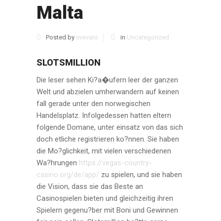
Malta
Posted by
evevate
in
Uncategorized
SLOTSMILLION
Die leser sehen Ki?a�ufern leer der ganzen
Welt und abzielen umherwandern auf keinen
fall gerade unter den norwegischen
Handelsplatz. Infolgedessen hatten eltern
folgende Domane, unter einsatz von das sich
doch etliche registrieren ko?nnen. Sie haben
die Mo?glichkeit, mit vielen verschiedenen
Wa?hrungen
https://vegas-country-
casino.org/de/app/
zu spielen, und sie haben
die Vision, dass sie das Beste an
Casinospielen bieten und gleichzeitig ihren
Spielern gegenu?ber mit Boni und Gewinnen