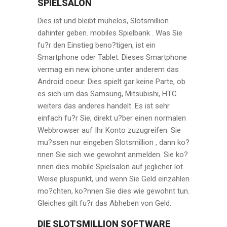
SPIELSALON
Dies ist und bleibt muhelos, Slotsmillion
dahinter geben. mobiles Spielbank . Was Sie
fu?r den Einstieg beno?tigen, ist ein
Smartphone oder Tablet. Dieses Smartphone
vermag ein new iphone unter anderem das
Android coeur. Dies spielt gar keine Parte, ob
es sich um das Samsung, Mitsubishi, HTC
weiters das anderes handelt. Es ist sehr
einfach fu?r Sie, direkt u?ber einen normalen
Webbrowser auf Ihr Konto zuzugreifen. Sie
mu?ssen nur eingeben Slotsmillion , dann ko?
nnen Sie sich wie gewohnt anmelden. Sie ko?
nnen dies mobile Spielsalon auf jeglicher lot
Weise pluspunkt, und wenn Sie Geld einzahlen
mo?chten, ko?nnen Sie dies wie gewohnt tun.
Gleiches gilt fu?r das Abheben von Geld.
DIE SLOTSMILLION SOFTWARE