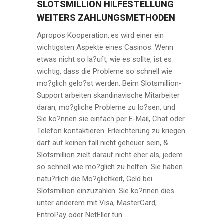
SLOTSMILLION HILFESTELLUNG
WEITERS ZAHLUNGSMETHODEN
Apropos Kooperation, es wird einer ein
wichtigsten Aspekte eines Casinos. Wenn
etwas nicht so la?uft, wie es sollte, ist es
wichtig, dass die Probleme so schnell wie
mo?glich gelo?st werden. Beim Slotsmillion-
Support arbeiten skandinavische Mitarbeiter
daran, mo?gliche Probleme zu lo?sen, und
Sie ko?nnen sie einfach per E-Mail, Chat oder
Telefon kontaktieren. Erleichterung zu kriegen
darf auf keinen fall nicht geheuer sein, &
Slotsmillion zielt darauf nicht eher als, jedem
so schnell wie mo?glich zu helfen. Sie haben
natu?rlich die Mo?glichkeit, Geld bei
Slotsmillion einzuzahlen. Sie ko?nnen dies
unter anderem mit Visa, MasterCard,
EntroPay oder NetEller tun.