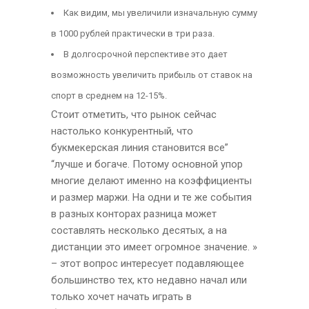
Как видим, мы увеличили изначальную сумму
в 1000 рублей практически в три раза.
В долгосрочной перспективе это дает
возможность увеличить прибыль от ставок на
спорт в среднем на 12-15%.
Стоит отметить, что рынок сейчас
настолько конкурентный, что
букмекерская линия становится все”
“лучше и богаче. Потому основной упор
многие делают именно на коэффициенты
и размер маржи. На одни и те же события
в разных конторах разница может
составлять несколько десятых, а на
дистанции это имеет огромное значение. »
– этот вопрос интересует подавляющее
большинство тех, кто недавно начал или
только хочет начать играть в