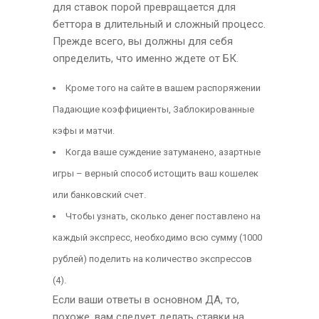
для ставок порой превращается для
беттора в длительный и сложный процесс.
Прежде всего, вы должны для себя
определить, что именно ждете от БК.
Кроме того на сайте в вашем распоряжении
Падающие коэффициенты, Заблокированные
кэфы и матчи.
Когда ваше суждение затуманено, азартные
игры – верный способ истощить ваш кошелек
или банковский счет.
Чтобы узнать, сколько денег поставлено на
каждый экспресс, необходимо всю сумму (1000
рублей) поделить на количество экспрессов
(4).
Если ваши ответы в основном ДА, то,
похоже, вам следует делать ставки на