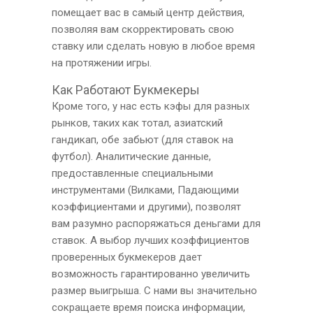
помещает вас в самый центр действия,
позволяя вам скорректировать свою
ставку или сделать новую в любое время
на протяжении игры.
Как Работают Букмекеры
Кроме того, у нас есть кэфы для разных
рынков, таких как тотал, азиатский
гандикап, обе забьют (для ставок на
футбол). Аналитические данные,
предоставленные специальными
инструментами (Вилками, Падающими
коэффициентами и другими), позволят
вам разумно распоряжаться деньгами для
ставок. А выбор лучших коэффициентов
проверенных букмекеров дает
возможность гарантированно увеличить
размер выигрыша. С нами вы значительно
сокращаете время поиска информации,