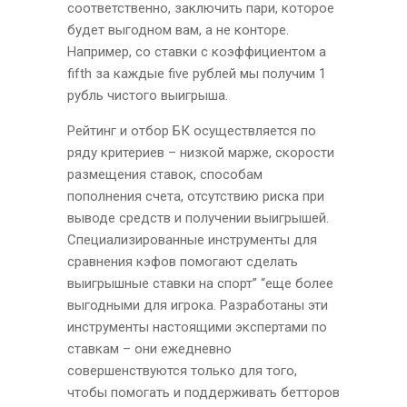
соответственно, заключить пари, которое
будет выгодном вам, а не конторе.
Например, со ставки с коэффициентом a
fifth за каждые five рублей мы получим 1
рубль чистого выигрыша.
Рейтинг и отбор БК осуществляется по
ряду критериев – низкой марже, скорости
размещения ставок, способам
пополнения счета, отсутствию риска при
выводе средств и получении выигрышей.
Специализированные инструменты для
сравнения кэфов помогают сделать
выигрышные ставки на спорт” “еще более
выгодными для игрока. Разработаны эти
инструменты настоящими экспертами по
ставкам – они ежедневно
совершенствуются только для того,
чтобы помогать и поддерживать бетторов