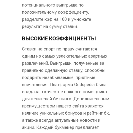
потенциального выигрыша по
положительному коэффициенту,
разделите кэф на 100 и умножьте
результат на сумму ставки.
ВЫСОКИЕ КОЭФФИЦИЕНТЫ
Ставки на спорт по праву считаются
одним из самых увлекательных азартных
развлечений. Выигрыши, полученные за
правильно сделанную ставку, способны
подарить незабываемые, приятные
впечатления. Платформа Oddspedia была
создана в качестве важного помощника
для ценителей беттинга. Дополнительным
преимуществом нашего сайта является
наличие уникальных бонусов и рейтинг бк,
а также всегда актуальные новости и
акции. Каждый букмекер предлагает