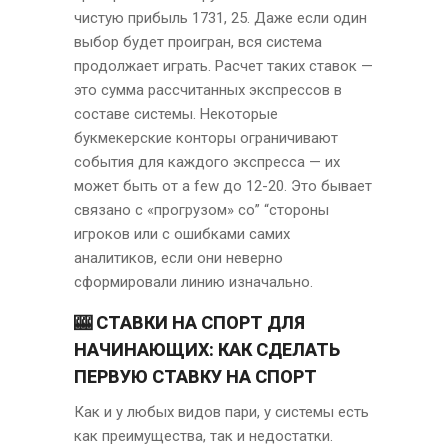
чистую прибыль 1731, 25. Даже если один
выбор будет проигран, вся система
продолжает играть. Расчет таких ставок —
это сумма рассчитанных экспрессов в
составе системы. Некоторые
букмекерские конторы ограничивают
события для каждого экспресса — их
может быть от a few до 12-20. Это бывает
связано с «прогрузом» со” “стороны
игроков или с ошибками самих
аналитиков, если они неверно
сформировали линию изначально.
🎰 СТАВКИ НА СПОРТ ДЛЯ
НАЧИНАЮЩИХ: КАК СДЕЛАТЬ
ПЕРВУЮ СТАВКУ НА СПОРТ
Как и у любых видов пари, у системы есть
как преимущества, так и недостатки.