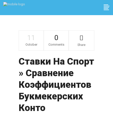
11
0
October
Comments
Share
Ставки На Спорт
» Сравнение
Коэффициентов
Букмекерских
Конто