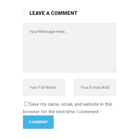
LEAVE A COMMENT
Save my name, email, and website in this
browser for the next time I comment.