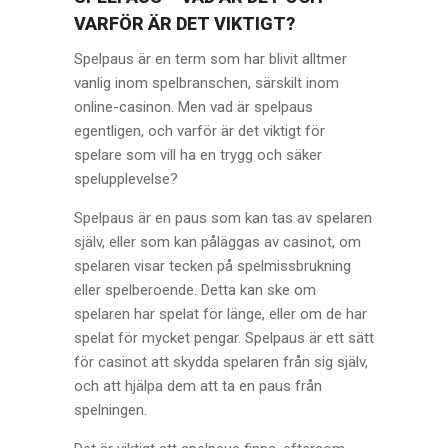
VARFÖR ÄR DET VIKTIGT?
Spelpaus är en term som har blivit alltmer
vanlig inom spelbranschen, särskilt inom
online-casinon. Men vad är spelpaus
egentligen, och varför är det viktigt för
spelare som vill ha en trygg och säker
spelupplevelse?
Spelpaus är en paus som kan tas av spelaren
själv, eller som kan påläggas av casinot, om
spelaren visar tecken på spelmissbrukning
eller spelberoende. Detta kan ske om
spelaren har spelat för länge, eller om de har
spelat för mycket pengar. Spelpaus är ett sätt
för casinot att skydda spelaren från sig själv,
och att hjälpa dem att ta en paus från
spelningen.