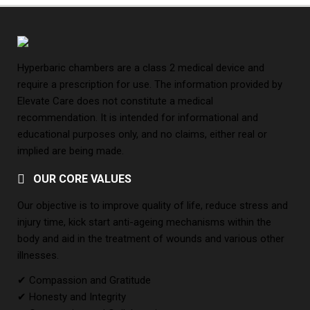
Hyperbaric chambers are a class 2 medical device and
require a prescription for use. The information provided by
Elevate Care does not constitute a medical
recommendation. It is intended for informational and
educational purposes only, and no claims, either real or
implied are being made.
OUR CORE VALUES
Our objective is to improve quality of life, reduce stress and
injury time, kick start anti-ageing mechanisms within the
body and aid in the treatment of wounds and various other
illnesses.
✔ Compassion and Gratitude
✔ Honesty and Integrity