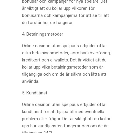
bonusar och kampanjer för nya spelare. Det
är viktigt att du kollar upp villkoren för
bonusarna och kampanjerna för att se till att
du förstår hur de fungerar.
4. Betalningsmetoder
Online casinon utan spelpaus erbjuder ofta
olika betalningsmetoder, som banköverföring,
kreditkort och e-wallets. Det är viktigt att du
kollar upp vilka betalningsmetoder som är
tillgängliga och om de är säkra och lätta att
använda.
5. Kundtjänst
Online casinon utan spelpaus erbjuder ofta
kundtjänst för att hjälpa till med eventuella
problem eller frågor. Det är viktigt att du kollar
upp hur kundtjänsten fungerar och om de är