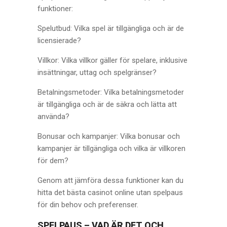
funktioner:
Spelutbud: Vilka spel är tillgängliga och är de
licensierade?
Villkor: Vilka villkor gäller för spelare, inklusive
insättningar, uttag och spelgränser?
Betalningsmetoder: Vilka betalningsmetoder
är tillgängliga och är de säkra och lätta att
använda?
Bonusar och kampanjer: Vilka bonusar och
kampanjer är tillgängliga och vilka är villkoren
för dem?
Genom att jämföra dessa funktioner kan du
hitta det bästa casinot online utan spelpaus
för din behov och preferenser.
SPELPAUS – VAD ÄR DET OCH