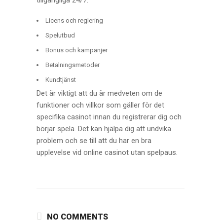
tillgängliga 24/7.
Licens och reglering
Spelutbud
Bonus och kampanjer
Betalningsmetoder
Kundtjänst
Det är viktigt att du är medveten om de
funktioner och villkor som gäller för det
specifika casinot innan du registrerar dig och
börjar spela. Det kan hjälpa dig att undvika
problem och se till att du har en bra
upplevelse vid online casinot utan spelpaus.
NO COMMENTS