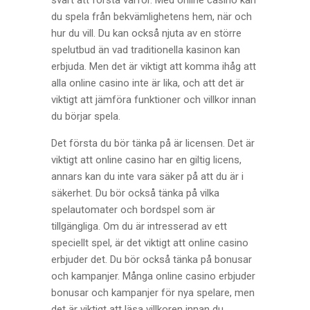
svårt att förstå varför. Med online casino kan
du spela från bekvämlighetens hem, när och
hur du vill. Du kan också njuta av en större
spelutbud än vad traditionella kasinon kan
erbjuda. Men det är viktigt att komma ihåg att
alla online casino inte är lika, och att det är
viktigt att jämföra funktioner och villkor innan
du börjar spela.
Det första du bör tänka på är licensen. Det är
viktigt att online casino har en giltig licens,
annars kan du inte vara säker på att du är i
säkerhet. Du bör också tänka på vilka
spelautomater och bordspel som är
tillgängliga. Om du är intresserad av ett
speciellt spel, är det viktigt att online casino
erbjuder det. Du bör också tänka på bonusar
och kampanjer. Många online casino erbjuder
bonusar och kampanjer för nya spelare, men
det är viktigt att läsa villkoren innan du