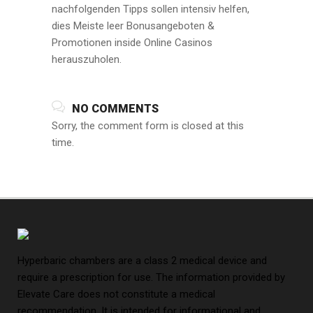
nachfolgenden Tipps sollen intensiv helfen,
dies Meiste leer Bonusangeboten &
Promotionen inside Online Casinos
herauszuholen.
NO COMMENTS
Sorry, the comment form is closed at this
time.
Hyperbaric chambers are a class 2 medical device and
require a prescription for use. The information provided by
Elevate Care does not constitute a medical
recommendation. It is intended for informational and