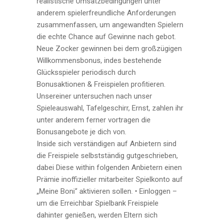
realistische Umsatzbedingungen unter
anderem spielerfreundliche Anforderungen
zusammenfassen, um angewandten Spielern
die echte Chance auf Gewinne nach gebot.
Neue Zocker gewinnen bei dem großzügigen
Willkommensbonus, indes bestehende
Glücksspieler periodisch durch
Bonusaktionen & Freispielen profitieren.
Unsereiner untersuchen nach unser
Spieleauswahl, Tafelgeschirr, Ernst, zahlen ihr
unter anderem ferner vortragen die
Bonusangebote je dich von.
Inside sich verständigen auf Anbietern sind
die Freispiele selbstständig gutgeschrieben,
dabei Diese within folgenden Anbietern einen
Prämie inoffizieller mitarbeiter Spielkonto auf
„Meine Boni“ aktivieren sollen. • Einloggen –
um die Erreichbar Spielbank Freispiele
dahinter genießen, werden Eltern sich