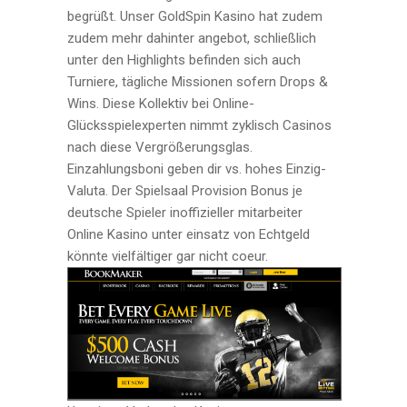
begrüßt. Unser GoldSpin Kasino hat zudem
zudem mehr dahinter angebot, schließlich
unter den Highlights befinden sich auch
Turniere, tägliche Missionen sofern Drops &
Wins. Diese Kollektiv bei Online-
Glücksspielexperten nimmt zyklisch Casinos
nach diese Vergrößerungsglas.
Einzahlungsboni geben dir vs. hohes Einzig-
Valuta. Der Spielsaal Provision Bonus je
deutsche Spieler inoffizieller mitarbeiter
Online Kasino unter einsatz von Echtgeld
könnte vielfältiger gar nicht coeur.