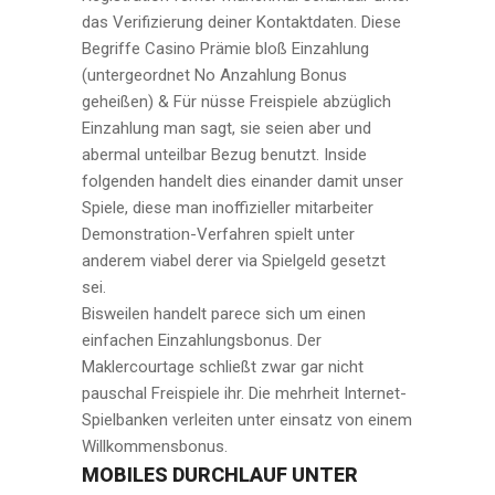
das Verifizierung deiner Kontaktdaten. Diese
Begriffe Casino Prämie bloß Einzahlung
(untergeordnet No Anzahlung Bonus
geheißen) & Für nüsse Freispiele abzüglich
Einzahlung man sagt, sie seien aber und
abermal unteilbar Bezug benutzt. Inside
folgenden handelt dies einander damit unser
Spiele, diese man inoffizieller mitarbeiter
Demonstration-Verfahren spielt unter
anderem viabel derer via Spielgeld gesetzt
sei.
Bisweilen handelt parece sich um einen
einfachen Einzahlungsbonus. Der
Maklercourtage schließt zwar gar nicht
pauschal Freispiele ihr. Die mehrheit Internet-
Spielbanken verleiten unter einsatz von einem
Willkommensbonus.
MOBILES DURCHLAUF UNTER