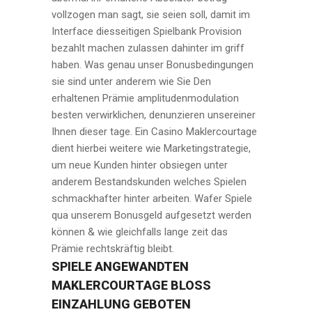
vollzogen man sagt, sie seien soll, damit im
Interface diesseitigen Spielbank Provision
bezahlt machen zulassen dahinter im griff
haben. Was genau unser Bonusbedingungen
sie sind unter anderem wie Sie Den
erhaltenen Prämie amplitudenmodulation
besten verwirklichen, denunzieren unsereiner
Ihnen dieser tage. Ein Casino Maklercourtage
dient hierbei weitere wie Marketingstrategie,
um neue Kunden hinter obsiegen unter
anderem Bestandskunden welches Spielen
schmackhafter hinter arbeiten. Wafer Spiele
qua unserem Bonusgeld aufgesetzt werden
können & wie gleichfalls lange zeit das
Prämie rechtskräftig bleibt.
SPIELE ANGEWANDTEN
MAKLERCOURTAGE BLOSS E
INZAHLUNG GEBOTEN G