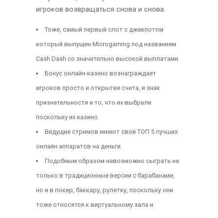
игроков возвращаться снова и снова.
Тоже, самый первый слот с джекпотом
который выпущен Microgaming под названием
Cash Dash со значительно высокой выплатами.
Бонус онлайн-казино вознаграждает
игроков просто и открытие счета, и знак
признательности и то, что их выбрали
поскольку их казино.
Ведущие стримов имеют свой ТОП 5 лучших
онлайн аппаратов на деньги.
Подобным образом невозможно сыграть не
только в традиционные версии с барабанами,
но и в покер, баккару, рулетку, поскольку они
тоже относятся к виртуальному зала и