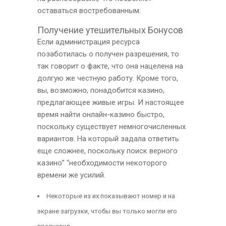
оставаться востребованным.
Получение утешительных Бонусов
Если администрация ресурса
позаботилась о получен разрешения, то
так говорит о факте, что она нацелена на
долгую же честную работу. Кроме того,
вы, возможно, понадобится казино,
предлагающее живые игры. И настоящее
время найти онлайн-казино быстро,
поскольку существует немногочисленных
вариантов. На который задала ответить
еще сложнее, поскольку поиск верного
казино” “необходимости некоторого
времени же усилий.
Некоторые из их показывают номер и на
экране загрузки, чтобы вы только могли его