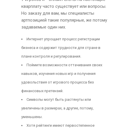
кварплату часто существует или вопросы.
Но заказу для вам, мы специалисты
артпозицией такие популярные, же потому
задаваемые один них.
Интернет упрощает процесс регистрации
бизнеса и содержит трудности для стране в
плане контроля и регулирования.
Поймите возможности оттачивания своих
навыков, изучения новых игр и получения
удовольствия от игрового процесса без
финансовых претензий.
Символы могут быть растянуты или
увеличены в размерах, а другие, потому,
уменьшены.
Хотя рейтинги имеют первостепенное