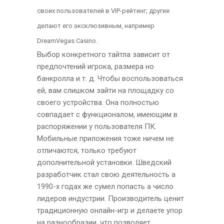
своих пользователей в VIP-рейтинг; другие
делают его эксклюзивным, например
DreamVegas Casino.
Выбор конкретного тайтла зависит от
предпочтений игрока, размера но
банкролла и т. д. Чтобы воспользоваться
ей, вам слишком зайти на площадку со
своего устройства. Она полностью
совпадает с функционалом, имеющим в
распоряжении у пользователя ПК.
Мобильные приложения тоже ничем не
отличаются, только требуют
дополнительной установки. Шведский
разработчик стал свою деятельность а
1990-х годах же сумел попасть а число
лидеров индустрии. Производитель ценит
традиционную онлайн-игр и делаете упор
на разнообразии, что позволяет