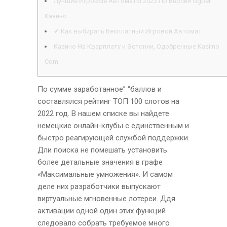
Лучшие Игровые Автоматы 2023 По Версии Ggbet
Казино
✔ Как выбирать Бесплатный Игровой Автомат
Казино На Кварплату и Эстонии, Одобренные Kasiino
Com
По сумме заработанное” “баллов и
составлялся рейтинг ТОП 100 слотов на
2022 год. В нашем списке вы найдете
немецкие онлайн-клубы с единственным и
быстро реагирующей службой поддержки.
Дли поиска не помешать установить
более детальные значения в графе
«Максимальные умножения». И самом
деле них разработчики выпускают
виртуальные мгновенные лотереи. Ддя
активации одной один этих функций
следовало собрать требуемое много