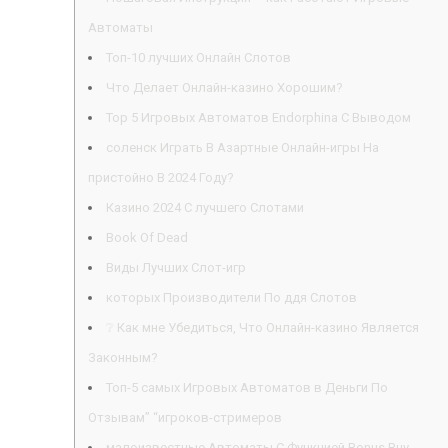
Автоматы
Топ-10 лучших Онлайн Слотов
Что Делает Онлайн-казино Хорошим?
Top 5 Игровых Автоматов Endorphina С Выводом
соленск Играть В Азартные Онлайн-игры На
пристойно В 2024 Году?
Казино 2024 С лучшего Слотами
Book Of Dead
Виды Лучших Слот-игр
которых Производители По ддя Слотов
❔ Как мне Убедиться, Что Онлайн-казино Является
Законным?
Топ-5 самых Игровых Автоматов в Деньги По
Отзывам” “игроков-стримеров
малоизвестные Автоматы С Функцией Bonus Buy