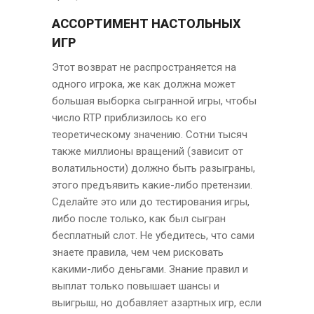
АССОРТИМЕНТ НАСТОЛЬНЫХ
ИГР
Этот возврат не распространяется на
одного игрока, же как должна может
большая выборка сыгранной игры, чтобы
число RTP приблизилось ко его
теоретическому значению. Сотни тысяч
также миллионы вращений (зависит от
волатильности) должно быть разыграны,
этого предъявить какие-либо претензии.
Сделайте это или до тестирования игры,
либо после только, как был сыгран
бесплатный слот. Не убедитесь, что сами
знаете правила, чем чем рисковать
какими-либо деньгами. Знание правил и
выплат только повышает шансы и
выигрыш, но добавляет азартных игр, если