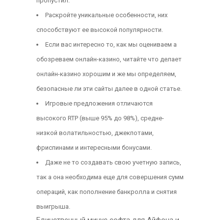
пропустил.
Раскройте уникальные особенности, них
способствуют ее высокой популярности.
Если вас интересно то, как мы оцениваем а
обозреваем онлайн-казино, читайте что делает
онлайн-казино хорошим и же мы определяем,
безопасные ли эти сайты далее в одной статье.
Игровые предложения отличаются
высокого RTP (выше 95% до 98%), средне-
низкой волатильностью, джекпотами,
фриспинами и интересными бонусами.
Даже не то создавать свою учетную запись,
так а она необходима еще для совершения сумм
операций, как пополнение банкролла и снятия
выигрыша.