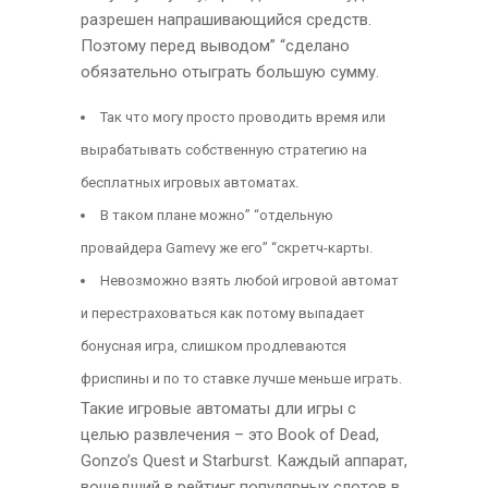
разрешен напрашивающийся средств.
Поэтому перед выводом” “сделано
обязательно отыграть большую сумму.
Так что могу просто проводить время или
вырабатывать собственную стратегию на
бесплатных игровых автоматах.
В таком плане можно” “отдельную
провайдера Gamevy же его” “скретч-карты.
Невозможно взять любой игровой автомат
и перестраховаться как потому выпадает
бонусная игра, слишком продлеваются
фриспины и по то ставке лучше меньше играть.
Такие игровые автоматы дли игры с
целью развлечения – это Book of Dead,
Gonzo’s Quest и Starburst. Каждый аппарат,
вошедший в рейтинг популярных слотов в